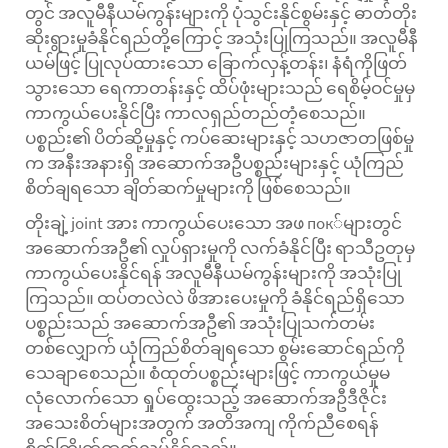
တွင် အလူမီနီယမ်ကွန်းများကို ပုံသွင်းနိုင်စွမ်းနှင့် ဓာတ်တိုး
ဆိုးရွားမှုခံနိုင်ရည်တို့ကြောင့် အသုံးပြုကြသည်။ အလူမီနီ
ယမ်ဖြင့် ပြုလုပ်ထားသော ခြောက်လှန့်တန်း၊ နံရံကိုဖြတ်
သွားသော ရေကာတန်းနှင့် ထိပ်ဖုံးများသည် ရေစိမ့်ဝင်မှုမှ
ကာကွယ်ပေးနိုင်ပြီး ကာလရှည်တည်တံ့စေသည်။
ပစ္စည်း၏ ပိတ်ဆို့မှုနှင့် ကပ်ဆေးများနှင့် သဟဇာတဖြစ်မှု
က အနီးအနားရှိ အဆောက်အဦပစ္စည်းများနှင့် ယုံကြည်
စိတ်ချရသော ချိတ်ဆက်မှုများကို ဖြစ်စေသည်။
တိုးချဲ့ joint အား ကာကွယ်ပေးသော အဖ пок်များတွင်
အဆောက်အဦ၏ လှုပ်ရှားမှုကို လက်ခံနိုင်ပြီး ရာသီဥတုမှ
ကာကွယ်ပေးနိုင်ရန် အလူမီနီယမ်ကွန်းများကို အသုံးပြု
ကြသည်။ ထပ်တလဲလဲ ဖိအားပေးမှုကို ခံနိုင်ရည်ရှိသော
ပစ္စည်းသည် အဆောက်အဦ၏ အသုံးပြုသက်တမ်း
တစ်လျှောက် ယုံကြည်စိတ်ချရသော စွမ်းဆောင်ရည်ကို
သေချာစေသည်။ စံထုတ်ပစ္စည်းများဖြင့် ကာကွယ်မှုမ
လုံလောက်သော ရှုပ်ထွေးသည့် အဆောက်အဦဒီဇိုင်း
အသေးစိတ်များအတွက် အတိအကျ ကိုက်ညီစေရန်