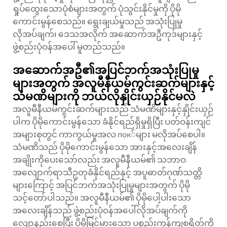
ရှုပ်ထွေးသောပုံစံများအတွက် ပုံသွင်းနိုင်မှုကို ပိုမို
ကောင်းမွန်စေသည်။ ရွေးချယ်မှုသည် အသုံးပြုမှု
လိုအပ်ချက်၊ ဒေသအလိုက် အဆောက်အဦကုဒ်များနှင့်
ဖွဲ့စည်းပုံဝန်အပေါ် မူတည်သည်။
အဆောက်အဦ၏အပြင်ဘက်အသုံးပြုမှု
များအတွက် အလူမီနီယမ်ကွင်းဆက်များနှင့်
သံမဏိများကို ဘယ်လိုနှိုင်းယှဉ်နိုင်မလဲ
အလူမီနီယမ်ကွင်းဆက်များသည် သံမဏိများနှင့်နှိုင်းယှဉ်
ပါက ပိုမိုကောင်းမွန်သော ခံနိုင်ရည်ရှိမှုရှိပြီး ပတ်ဝန်းကျင်
အများစုတွင် ကာကွယ်မှုအလ пок်များ မလိုအပ်စေပါ။
သံမဏိသည် ပိုမိုကောင်းမွန်သော အားနှင့်အလေးချိန်
အချိုးကိုပေးသော်လည်း အလူမီနီယမ်၏ သဘာဝ
အလျောက်ရာသီဥတုခံနိုင်ရည်နှင့် အပူဓာတ်ဂုဏ်သတ္တိ
များကြောင့် အပြင်ဘက်အသုံးပြုမှုများအတွက် ပိုမို
သင့်တော်ပါသည်။ အလူမီနီယမ်၏ ပိုမိုပေါ့ပါးသော
အလေးချိန်သည် ဖွဲ့စည်းပုံဝန်အပေါ်လိုအပ်ချက်ကို
လျော့နည်းစေပြီး ပိုမိုမြင့်မားသော ပစ္စည်းကုန်ကျစရိတ်ကို