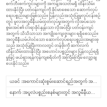
စက်ဘီးစက်ကွင်းများကို အကန့်အသတ်မရှိ ထိန်းသိမ်း
ထားနိုင်ပြီး ပတ်ဝန်းကျင်ကို ခိုင်မာစေသော ဆောက်လုပ်
ရေးပစ္စည်းများဖြစ်သည်။ ပြန်လည်အသုံးပြုမှုလုပ်ငန်းစဉ်
တွင် မူလအလူမီနီယမ်ထုတ်လုပ်မှုအတွက် လိုအပ်သော
စွမ်းအင်၏ ငါးရာခိုင်နှုန်းသာ လိုအပ်ပြီး ပတ်ဝန်းကျင်
အတွက် သိသိသာသာ အကျိုးကျေးဇူးများ ရရှိစေသည်။
အလူမီနီယမ်ပါဝင်သော ဆောက်လုပ်ရေးပစ္စည်းအများစု
သည် အသုံးပြုပြီးကာလတွင် တန်ဖိုးကို ဆက်လက်
ထိန်းသိမ်းထားနိုင်ပြီး အဟောင်းပစ္စည်းများ ပြန်လည်ရရှိ
မှုဖြင့် ဖယ်ရှားရန်ကုန်ကျစရိတ်ကို အကြိမ်ကြိမ် လျှော့ချ
ပေးနိုင်သည်။
ယခင် :
အကောင်းဆုံးစွမ်းဆောင်ရည်အတွက် အလူမီနီယမ် cu တုံးများကို မည်သို့ထိန်းသိမ်းရမည်နည်း
နောက် :
အပူလဲပစ္စည်းစနစ်များတွင် အလူမီနီယမ်ကွန်ရစ်များကို ဘာကြောင့် ဦးစားပေးရွေးချယ်ကြသနည်း