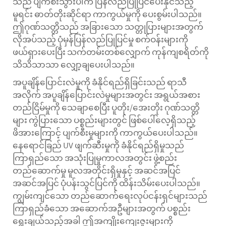
သည် ပျက်စီးသွားပါက ပြန်လည်ပြုပြင်ပေးနိုင်သည့်
မူရင်း ဓာတ်တိုးဆိုင်ရာ ကာကွယ်မှုကို ပေးစွမ်းပါသည်။
ဤဂုဏ်သတ္တိသည် အခြားသော သတ္တုပြားများအတွက်
လိုအပ်သည့် ပုံမှန်ပြန်လည်ပြုပြင်မှု စက်ဝန်းများကို
ဖယ်ရှားပေးပြီး သက်တမ်းတစ်လျှောက် ကုန်ကျစရိတ်ကို
သိသိသာသာ လျှော့ချပေးပါသည်။
အပူချိန်ပြောင်းလဲမှုကို ခံနိုင်ရည်ရှိခြင်းသည် ရာသီ
အလိုက် အပူချိန်ပြောင်းလဲမှုများအတွင်း အရွယ်အစား
တည်ငြိမ်မှုကို သေချာစေပြီး ပူတိုး/အေးတိုး ဂုဏ်သတ္တိ
များ ကွဲပြားသော ပစ္စည်းများတွင် ဖြစ်ပေါ်လေ့ရှိသည့်
ဖိအားကြောင့် ပျက်စီးမှုများကို ကာကွယ်ပေးပါသည်။
နေရောင်ခြည် UV ဖျက်ဆီးမှုကို ခံနိုင်ရည်ရှိမှုသည်
ကြာရှည်သော အသုံးပြုမှုကာလအတွင်း ဖွဲ့စည်း
တည်ဆောက်မှု မူလအတိုင်းရှိမှုနှင့် အဆင်အပြင်
အဆင်အပြင် ပုံပန်းသွင်ပြင်ကို ထိန်းသိမ်းပေးပါသည်။
ကျွမ်းကျင်သော တည်ဆောက်ရေးလုပ်ငန်းရှင်များသည်
ကြာရှည်ခံသော အဆောက်အဦများအတွက် ပစ္စည်း
ရွေးချယ်သည့်အခါ ဤအကျိုးကျေးဇူးများကို