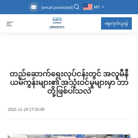
MY
[email protected]
ဈေးကုတ်ယူရန်
တည်ဆောက်ရေးလုပ်ငန်းတွင် အလူမီနီ
ယမ်ကွန်းများ၏ အသုံးဝင်မှုများမှာ ဘာ
တို့ဖြစ်ပါသလဲ
2025-11-24 17:35:00