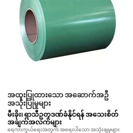
အထူးပြုထားသော အဆောက်အဦ
အသုံးပြုမှုများ
မီးခိုး၊ ရာသီဥတုဒဏ်ခံနိုင်ရန် အသေးစိတ်
အချက်အလက်များ
ရေကာကွယ်ရေးအတွက် အရေးပါသော အသုံးချမှုများ