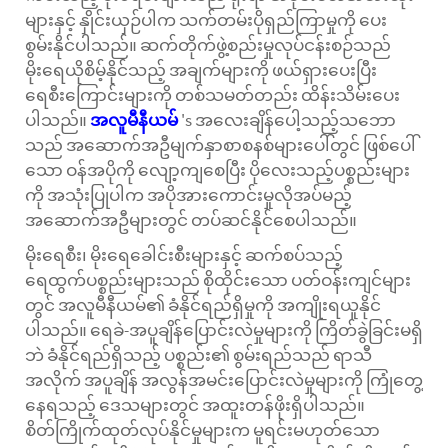
များနှင့် နှိုင်းယှဉ်ပါက သက်တမ်းပိုရှည်ကြာမှုကို ပေး
စွမ်းနိုင်ပါသည်။ ဆက်တိုက်ဖွဲ့စည်းမှုလုပ်ငန်းစဉ်သည်
မိုးရေယိုစိမ့်နိုင်သည့် အချက်များကို ဖယ်ရှားပေးပြီး
ရေစီးကြောင်းများကို တစ်သမတ်တည်း ထိန်းသိမ်းပေး
ပါသည်။
အလူမီနီယမ်
's အလေးချိန်ပေါ့သည့်သဘော
သည် အဆောက်အဦမျက်နှာစာစနစ်များပေါ်တွင် ဖြစ်ပေါ်
သော ဝန်အပိုကို လျော့ကျစေပြီး ပိုလေးသည့်ပစ္စည်းများ
ကို အသုံးပြုပါက အပိုအားကောင်းမှုလိုအပ်မည့်
အဆောက်အဦများတွင် တပ်ဆင်နိုင်စေပါသည်။
မိုးရေစီး၊ မိုးရေခေါင်းစီးများနှင့် ဆက်စပ်သည့်
ရေထွက်ပစ္စည်းများသည် စိုထိုင်းသော ပတ်ဝန်းကျင်များ
တွင် အလူမီနီယမ်၏ ခံနိုင်ရည်ရှိမှုကို အကျိုးရယူနိုင်
ပါသည်။ ရေခဲ-အပူချိန်ပြောင်းလဲမှုများကို ကြိတ်ခွဲခြင်းမရှိ
ဘဲ ခံနိုင်ရည်ရှိသည့် ပစ္စည်း၏ စွမ်းရည်သည် ရာသီ
အလိုက် အပူချိန် အလွန်အမင်းပြောင်းလဲမှုများကို ကြုံတွေ့
နေရသည့် ဒေသများတွင် အထူးတန်ဖိုးရှိပါသည်။
စိတ်ကြိုက်ထုတ်လုပ်နိုင်မှုများက မူရင်းမဟုတ်သော