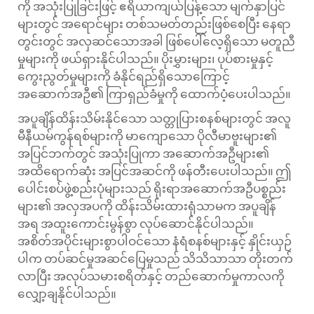
ကို အသုံးပြုခြင်းဖြင့် ဧရိယာကျယ်ပြန့်သော မျက်နှာပြင်
များတွင် အရောင်များ တစ်သမတ်တည်းဖြစ်စေပြီး နေရာ
တွင်းတွင် အလှဆင်သောအခါ ဖြစ်ပေါ်လေ့ရှိသော မတူညီ
မှုများကို ဖယ်ရှားနိုင်ပါသည်။ ပိုးမွှားများ၊ ပုပ်စားမှုနှင့်
ကွေးညွတ်မှုများကို ခံနိုင်ရည်ရှိသောကြောင့်
အဆောက်အဦ၏ ကြာရှည်ခံမှုကို ထောက်ပံ့ပေးပါသည်။
အပူချိန်ထိန်းသိမ်းနိုင်သော သတ္တုပြားစနစ်များတွင် အလူ
မီနီယမ်ကွန်ရစ်များကို မာကျောသော ပိုလီမာဗူးများ၏
အပြင်ဘက်တွင် အသုံးပြုကာ အဆောက်အဦများ၏
အထိရောက်ဆုံး အပြင်အဆင်ကို ဖန်တီးပေးပါသည်။ ဤ
ပေါင်းစပ်ဖွဲ့စည်းပုံများသည် ရိုးရာအဆောက်အဦပစ္စည်း
များ၏ အလှအပကို ထိန်းသိမ်းထားရုံသာမက အပူချိန်
အရ အထူးကောင်းမွန်စွာ လုပ်ဆောင်နိုင်ပါသည်။
အစိတ်အပိုင်းများစွာပါဝင်သော နံရံစနစ်များနှင့် နှိုင်းယှဉ်
ပါက တပ်ဆင်မှုအဆင်ပြေမှုသည် သိသိသာသာ တိုးတက်
လာပြီး အလုပ်သမားစရိတ်နှင့် တည်ဆောက်မှုကာလကို
လျှော့ချနိုင်ပါသည်။