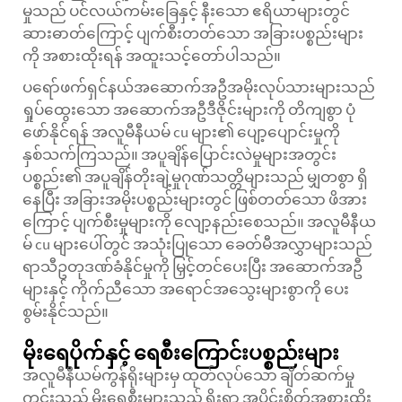
မှုသည် ပင်လယ်ကမ်းခြေနှင့် နီးသော ဧရိယာများတွင်
ဆားဓာတ်ကြောင့် ပျက်စီးတတ်သော အခြားပစ္စည်းများ
ကို အစားထိုးရန် အထူးသင့်တော်ပါသည်။
ပရော်ဖက်ရှင်နယ်အဆောက်အဦအမိုးလုပ်သားများသည်
ရှုပ်ထွေးသော အဆောက်အဦဒီဇိုင်းများကို တိကျစွာ ပုံ
ဖော်နိုင်ရန် အလူမီနီယမ် cu များ၏ ပျော့ပျောင်းမှုကို
နှစ်သက်ကြသည်။ အပူချိန်ပြောင်းလဲမှုများအတွင်း
ပစ္စည်း၏ အပူချိန်တိုးချဲ့မှုဂုဏ်သတ္တိများသည် မျှတစွာ ရှိ
နေပြီး အခြားအမိုးပစ္စည်းများတွင် ဖြစ်တတ်သော ဖိအား
ကြောင့် ပျက်စီးမှုများကို လျော့နည်းစေသည်။ အလူမီနီယ
မ် cu များပေါ်တွင် အသုံးပြုသော ခေတ်မီအလွှာများသည်
ရာသီဥတုဒဏ်ခံနိုင်မှုကို မြှင့်တင်ပေးပြီး အဆောက်အဦ
များနှင့် ကိုက်ညီသော အရောင်အသွေးများစွာကို ပေး
စွမ်းနိုင်သည်။
မိုးရေပိုက်နှင့် ရေစီးကြောင်းပစ္စည်းများ
အလူမီနီယမ်ကွန်ရိုးများမှ ထုတ်လုပ်သော ချိတ်ဆက်မှု
ကင်းသည့် မိုးရေစီးများသည် ရိုးရာ အပိုင်းစိတ်အစားထိုး