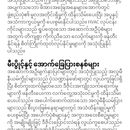
အသုံးပြုပါသည်။ ဤအစုအပုံများသည် အပြုသဘောနှင့်
အပျက်သဘော ဖိအားအခြေအနေများအောက်တွင်
ဖွဲ့စည်းပုံ၏ မူလအတိုင်းရှိမှုကို ထိန်းသိမ်းပေးပြီး အပူနှင့်
အသံကာကွယ်မှုကို ပေးစွမ်းနိုင်ပါသည်။ HVAC လုပ်ငန်း
ကိုင်းများသည် ရှုပ်ထွေးသော အဆောက်အဦပုံစံများ
အတွက် တိကျစွာ ကိုက်ညီသော လေပိုက်များကို ဖန်တီး
နိုင်ရန် စိတ်ကြိုက်ထုတ်လုပ်နိုင်မှုများကို အသုံးပြုနိုင်
ပါသည်။
မီးပွိုင့်နှင့် အောက်ခြေပြားစနစ်များ
အဆောက်အဦမျက်နှာပြင်များတွင် အသုံးပြုသည့် အလူမီ
နီယမ်ကွိုင်များသည် ပုံသဏ္ဍာန်ဖော်ရာတွင် လွယ်ကူခြင်းရှိ
ပြီး စိတ်ကူးထက်မြတ်သော ဒီဇိုင်းအကျိုးသက်ရောက်မှု
များကို ဖန်တီးပေးကာ လက်တွေ့အသုံးဝင်မှုကို ထိန်းသိမ်း
ပေးပါသည်။ အပေါက်ဖောက်ထားသော အလူမီနီယမ်ပြား
များသည် စီးပွားဖြစ်နေရာများတွင် အသံထိန်းချုပ်မှုကို
ပေးစွမ်းပြီး အပေါက်ပုံစံများနှင့် အကွာအဝေးစီစဉ်မှုများ
ကို အမျိုးမျိုးဖြင့် ဒီဇိုင်းပြောင်းလဲရန် လွယ်ကူစေပါသည်။
ဤပစ္စည်း၏ မီးဒဏ်ခံနိုင်မှုဂုဏ်သတ္တိများသည် အတွင်း