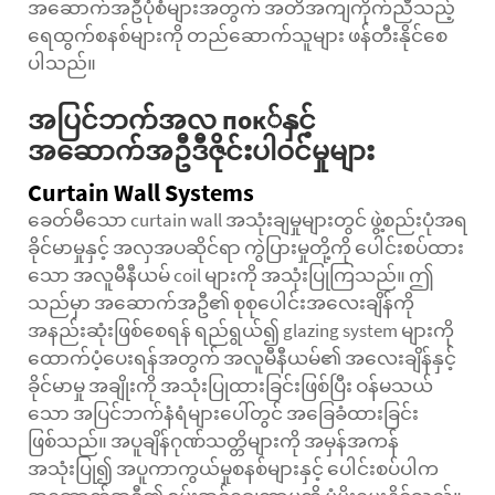
အဆောက်အဦပုံစံများအတွက် အတိအကျကိုက်ညီသည့်
ရေထွက်စနစ်များကို တည်ဆောက်သူများ ဖန်တီးနိုင်စေ
ပါသည်။
အပြင်ဘက်အလ пок်နှင့်
အဆောက်အဦဒီဇိုင်းပါဝင်မှုများ
Curtain Wall Systems
ခေတ်မီသော curtain wall အသုံးချမှုများတွင် ဖွဲ့စည်းပုံအရ
ခိုင်မာမှုနှင့် အလှအပဆိုင်ရာ ကွဲပြားမှုတို့ကို ပေါင်းစပ်ထား
သော အလူမီနီယမ် coil များကို အသုံးပြုကြသည်။ ဤ
သည်မှာ အဆောက်အဦ၏ စုစုပေါင်းအလေးချိန်ကို
အနည်းဆုံးဖြစ်စေရန် ရည်ရွယ်၍ glazing system များကို
ထောက်ပံ့ပေးရန်အတွက် အလူမီနီယမ်၏ အလေးချိန်နှင့်
ခိုင်မာမှု အချိုးကို အသုံးပြုထားခြင်းဖြစ်ပြီး ဝန်မသယ်
သော အပြင်ဘက်နံရံများပေါ်တွင် အခြေခံထားခြင်း
ဖြစ်သည်။ အပူချိန်ဂုဏ်သတ္တိများကို အမှန်အကန်
အသုံးပြု၍ အပူကာကွယ်မှုစနစ်များနှင့် ပေါင်းစပ်ပါက