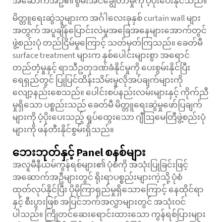
အဆောက်အဦ၏ စွမ်းအင်ချွေတာမှုကို ပံ့ပိုးပေးနိုင်သည်။
မိတ္တူရေးဆွဲသူများက
အင်္ဂါလေးခုနှစ်
curtain wall များ
အတွက် အပူချိန်ပြောင်းလဲမှုအခြေအနေများအောက်တွင်
ဖွဲ့စည်းပုံ တည်ငြိမ်မှုကြောင့် သတ်မှတ်ကြသည်။ ခေတ်မီ
surface treatment များက နှစ်ပေါင်းများစွာ အရောင်
တည်တံ့မှုနှင့် ရာသီဥတုဒဏ်ခံနိုင်မှုကို ပေးစွမ်းနိုင်ပြီး
ရေရှည်တွင် ပြုပြင်ထိန်းသိမ်းမှုလိုအပ်ချက်များကို
လျော့နည်းစေသည်။ ပေါင်းစပ်နည်းလမ်းများနှင့် ကိုက်ညီ
မှုရှိသော ပစ္စည်းသည် ခေတ်မီ မိတ္တူရေးဆွဲမှုဖော်ပြချက်
များကို ပံ့ပိုးပေးသည့် ရှုပ်ထွေးသော ဂျီဩမေတြီဖွဲ့စည်းပုံ
များကို ဖန်တီးနိုင်စွမ်းရှိသည်။
ဘေးဘုတ်နှင့် Panel စနစ်များ
အလူမီနီယမ်ကွန်ရစ်များ၏ ပုံစံကို အသုံးပြုခြင်းဖြင့်
အဆောက်အဦများတွင် ရိုးရာပစ္စည်းများကဲ့သို့ ပုံစံ
ထုတ်လုပ်နိုင်ပြီး ပိုမိုကြာရှည်မှုရှိသောကြောင့် နေထိုင်ရာ
နှင့် စီးပွားဖြစ် အပြင်ဘက်အလွှာများတွင် အသုံးဝင်
ပါသည်။ ကြိုတင်ဆေးရောင်းထားသော ကွန်ရစ်ပြားများ