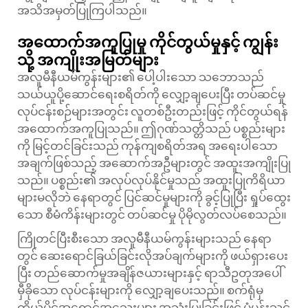
အသိအမှတ်ပြုကြပါသည်။
အထောက်အကူပြုမှု ကိုင်တွယ်မှုနှင့် ကျွန်း
သို့ အကျိုးအမြတ်များ
အလူမီနီယမ်ကွန်းများ၏ ပေါ့ပါးသော သဘောသည်
သယ်ယူပို့ဆောင်ရေးစရိတ်ကို လျှော့ချပေးပြီး တပ်ဆင်မှု
လုပ်ငန်းစဉ်များအတွင်း လူတစ်ဦးတည်းဖြင့် ကိုင်တွယ်ရန်
အထောက်အကူပြုသည်။ ဤဂုဏ်သတ္တိသည် ပစ္စည်းများ
ကို မြင့်တင်ခြင်းသည် ကုန်ကျစရိတ်အရ အရေးပါသော
အချက်ဖြစ်သည့် အဆောက်အဦများတွင် အထူးအကျိုးပြု
သည်။ ပစ္စည်း၏ အလုပ်လုပ်နိုင်မှုသည် အထူးပြုကိရိယာ
များမလိုဘဲ နေရာတွင် ပြင်ဆင်မှုများကို ခွင့်ပြုပြီး ရှုပ်ထွေး
သော စီမံကိန်းများတွင် တပ်ဆင်မှု ပိုမိုလွတ်လပ်စေသည်။
ကြိုတင်ပြီးစီးသော အလူမီနီယမ်ကွန်းများသည် နေရာ
တွင် ဆေးရောင်ခြယ်ခြင်းလိုအပ်ချက်များကို ဖယ်ရှားပေး
ပြီး တည်ဆောက်မှုအချိန်ဇယားများနှင့် ရာသီဥတုအပေါ်
မှီခိုသော လုပ်ငန်းများကို လျှော့ချပေးသည်။ စက်ရုံမှ
ကိုယ်ပိုင်အရောင်အသွေးများ အသုံးပြုခြင်းဖြင့် ပုံပန်းသွင်