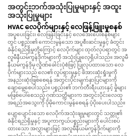
အတွင်းဘက်အသုံးပြုမှုများနှင့် အထူး
အသုံးပြုမှုများ
HVAC လေပိုက်များနှင့် လေဖြန့်ဖြူးမှုစနစ်
အပူပေးခြင်း၊ လေဖြန်းခြင်းနှင့် လေအေးပေးစနစ်များ
တွင် ပစ္စည်း၏ ကောင်းမွန်သော အပူစီးဆင်းမှုနှင့် ခံတွင်း
ခံနိုင်ရည်ရှိမှုတို့ကြောင့် လေပိုက်များ ထုတ်လုပ်ရာတွင် အ
လူမီနီယမ်ကွန်ဒိုက်များကို အသုံးပြုလေ့ရှိပါသည်။ အလူမီ
နီယမ်ကွန်ဒိုမှ လှိုဏ်ခေါင်းပုံစံဖြင့် ပြုလုပ်ထားသော လေ
ပိုက်များသည် လေ၏ လှုပ်ရှားမှုနှင့် ဖိအားဆုံးရှုံးမှုကို
အနည်းဆုံးဖြစ်စေရန် အတွင်းပိုင်းမျက်နှာပြင်များကို
ချောမွေ့စေပါသည်။ ပစ္စည်း၏ ဘက်တီးရီးယားနှင့် မှိုများ
မဖြစ်ပေါ်စေသည့် ဂုဏ်သတ္တိများက အတွင်းပိုင်းလေထု
အရည်အသွေးကို ပိုမိုကောင်းမွန်စေရန် ပံ့ပိုးပေးပါသည်။
ပျော့ပျောင်းသော လေပိုက်အသုံးချမှုများတွင် သတ္တု၏
ခံနိုင်ရည်ရှိမှုနှင့် အပူကာကွယ်ပစ္စည်းများကို ပေါင်းစပ်
ထားသော အလွှာများဖြင့် အလူမီနီယမ်ကွန်ဒိုက်များကို