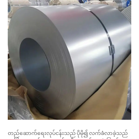
တည်ဆောက်ရေးလုပ်ငန်းသည် ပိုမို၍ လက်ခံလာခဲ့သည်