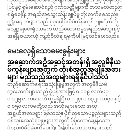
ပြင်နှင့် စွမ်းဆောင်ရည် ဂုဏ်သတ္တိများကို တသမတ်တည်း
ရရှိစေပြီး အရည်အသွေးထိန်းချုပ်မှု တိုးတက်စေသည်။
ဤအချက်များသည် စုစုပေါင်းစီမံကိန်းကုန်ကျစရိတ်ကို
လျှော့ချပေးရုံသာမက တည်ဆောက်မှုအရည်အသွေးနှင့်
အချိန်ဇယားယုံကြည်စိတ်ချရမှုကိုပါ မြှင့်တင်ပေးသည်။
မေးလေ့ရှိသောမေးခွန်းများ
အဆောက်အဦအဆင့်အတန်းရှိ အလူမီနီယ
မ်ကွန်းများအတွက် ထုံးစံအထူအမျိုးအစား
များ မည်သည့်အထူများရရှိနိုင်ပါသလဲ
တည်ဆောက်ရေးအသုံးပြုမှုအတွက် အလူမီနီယမ်
ကွင်းဆက်များသည် ပုံမှန်အားဖြင့် ၀.၀၁၉ လက်မမှ
၀.၁၂၅ လက်မအထိ ထူမှုရှိပြီး ၀.၀၂၄၊ ၀.၀၃၂၊ ၀.၀၄၀ နှင့်
၀.၀၅၀ လက်မတို့သည် အသုံးများသော အထူ
အရွယ်အစားများဖြစ်သည်။ ပို၍ထူသောပစ္စည်းများသည်
ဝန်ထမ်းအသုံးပြုမှုများအတွက် ပိုမိုကောင်းမွန်သော
ဖွဲ့စည်းပုံခိုင်ခံ့မှုကိုပေးပြီး ပို၍ပါးသောအထူများသည်