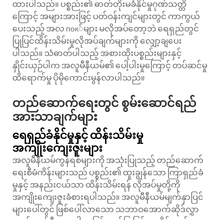
ထားပါသည်။ ပစ္စည်း၏ ဓာတ်တိုးမခံနိုင်မှုဂုဏ်သတ္တိ
ကြောင့် အများအားဖြင့် ပတ်ဝန်းကျင်များတွင် ကာကွယ်
ပေးသည့် အလ пок်များ မလိုအပ်တော့ဘဲ ရေရှည်တွင်
ပြုပြင်ထိန်းသိမ်းမှုလိုအပ်ချက်များကို လျှော့ချပေး
ပါသည်။ သံဓာတ်ပါသည့် အစားထိုးပစ္စည်းများနှင့်
နှိုင်းယှဉ်ပါက အလူမီနီယမ်၏ ပေါ့ပါးမှုကြောင့် တပ်ဆင်မှု
ထိရောက်မှု ပိုမိုကောင်းမွန်လာပါသည်။
တည်ဆောက်ရေးတွင် စွမ်းဆောင်ရည်
အားသာချက်များ
ရေရှည်ခံနိုင်မှုနှင့် ထိန်းသိမ်းမှု
အကျိုးကျေးဇူးများ
အလူမီနီယမ်ကွန်ရစ်များကို အသုံးပြုသည့် တည်ဆောက်
ရေးစီမံကိန်းများသည် ပစ္စည်း၏ ထူးချွန်သော ကြာရှည်ခံ
မှုနှင့် အနည်းငယ်သာ ထိန်းသိမ်းရန် လိုအပ်မှုတို့ကို
အကျိုးကျေးဇူးခံစားရပါသည်။ အလူမီနီယမ်မျက်နှာပြင်
များပေါ်တွင် ဖြစ်ပေါ်လာသော သဘာဝအောက်ဆိုဒ်လွှာ