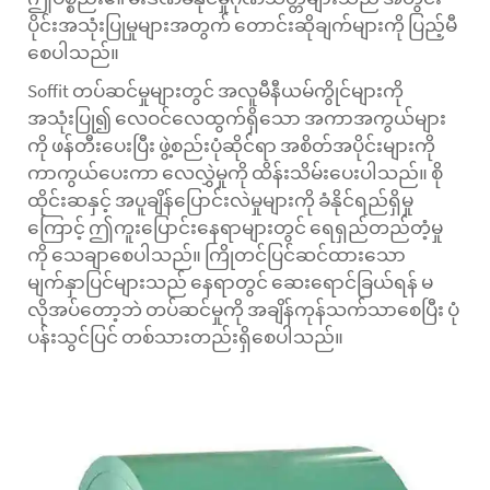
ပိုင်းအသုံးပြုမှုများအတွက် တောင်းဆိုချက်များကို ပြည့်မီ
စေပါသည်။
Soffit တပ်ဆင်မှုများတွင် အလူမီနီယမ်ကွိုင်များကို
အသုံးပြု၍ လေဝင်လေထွက်ရှိသော အကာအကွယ်များ
ကို ဖန်တီးပေးပြီး ဖွဲ့စည်းပုံဆိုင်ရာ အစိတ်အပိုင်းများကို
ကာကွယ်ပေးကာ လေလွှဲမှုကို ထိန်းသိမ်းပေးပါသည်။ စို
ထိုင်းဆနှင့် အပူချိန်ပြောင်းလဲမှုများကို ခံနိုင်ရည်ရှိမှု
ကြောင့် ဤကူးပြောင်းနေရာများတွင် ရေရှည်တည်တံ့မှု
ကို သေချာစေပါသည်။ ကြိုတင်ပြင်ဆင်ထားသော
မျက်နှာပြင်များသည် နေရာတွင် ဆေးရောင်ခြယ်ရန် မ
လိုအပ်တော့ဘဲ တပ်ဆင်မှုကို အချိန်ကုန်သက်သာစေပြီး ပုံ
ပန်းသွင်ပြင် တစ်သားတည်းရှိစေပါသည်။