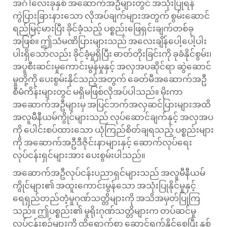
အင်္ဂါလေးခုနှစ်
အဆောက်အဦများတွင် အသုံးပြုရန်
ကွဲပြားခြားနားသော လိုအပ်ချက်များအတွက် စွမ်းဆောင်
ရည်မြင့်မားပြီး ခိုင်ခံ့သည့် ပစ္စည်းဖြေရှင်းချက်တစ်ခု
အဖြစ်။ ဤသံမဏိပြားများသည် အလေးချိန်ပေါ့ပေါ့ပါး
ပါးရှိသော်လည်း ခိုင်ခံ့မှုရှိပြီး ဓာတ်တိုးခြင်းကို ခုခံနိုင်စွမ်း၊
အပူစီးဆင်းမှုကောင်းမွန်မှုနှင့် အလှအပဆိုင်ရာ ဆွဲဆောင်
မှုတို့ကို ပေးစွမ်းနိုင်သည့်အတွက် ခေတ်မီအဆောက်အဦ
စီမံကိန်းများတွင် မရှိမဖြစ်လိုအပ်ပါသည်။ မိုးကာ
အဆောက်အဦများမှ အပြင်ဘက်အလှဆင်ပြားများအထိ
အလူမီနီယမ်ကွိုင်များသည် လုပ်ဆောင်ချက်နှင့် အလှအပ
ကို ပေါင်းစပ်ထားသော ယုံကြည်စိတ်ချရသည့် ပစ္စည်းများ
ကို အဆောက်အဦဒီဇိုင်းနာများနှင့် ဆောက်လုပ်ရေး
လုပ်ငန်းရှင်များအား ပေးစွမ်းပါသည်။
အဆောက်အဦလုပ်ငန်းပညာရှင်များသည် အလူမီနီယမ်
ကွိုင်များ၏ အထူးကောင်းမွန်သော အသုံးပြုနိုင်မှုနှင့်
ရေရှည်တည်တံ့မှုဂုဏ်သတ္တိများကို အသိအမှတ်ပြုကြ
သည်။ ဤပစ္စည်း၏ မူရိုးဂုဏ်သတ္တိများက တပ်ဆင်မှု
လုပ်ငန်းစဉ်များကို ထိရောက်စွာ ဆောင်ရွက်နိုင်စေပြီး နှစ်