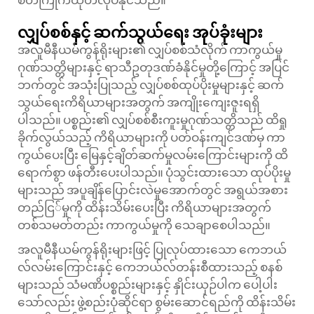
စိတ်ကြိုက်ထုတ်လုပ်နိုင်သည်။
လျှပ်စစ်နှင့် ဆက်သွယ်ရေး အုပ်ခုံးများ
အလူမီနီယမ်ကွန်ရိုးများ၏ လျှပ်စစ်သံလိုက် ကာကွယ်မှု
ဂုဏ်သတ္တိများနှင့် ရာသီဥတုဒဏ်ခံနိုင်မှုတို့ကြောင့် အပြင်
ဘက်တွင် အသုံးပြုသည့် လျှပ်စစ်ထုပ်ပိုးမှုများနှင့် ဆက်
သွယ်ရေးကိရိယာများအတွက် အကျိုးကျေးဇူးရရှိ
ပါသည်။ ပစ္စည်း၏ လျှပ်စစ်စီးကူးမှုဂုဏ်သတ္တိသည် ထိရှု
ခိုက်လွယ်သည့် ကိရိယာများကို ပတ်ဝန်းကျင်ဒဏ်မှ ကာ
ကွယ်ပေးပြီး မြေနှင့်ချိတ်ဆက်မှုလမ်းကြောင်းများကို ထိ
ရောက်စွာ ဖန်တီးပေးပါသည်။ ပုံသွင်းထားသော ထုပ်ပိုးမှု
များသည် အပူချိန်ပြောင်းလဲမှုအောက်တွင် အရွယ်အစား
တည်ငြ်မှုကို ထိန်းသိမ်းပေးပြီး ကိရိယာများအတွက်
တစ်သမတ်တည်း ကာကွယ်မှုကို သေချာစေပါသည်။
အလူမီနီယမ်ကွန်ရိုးများဖြင့် ပြုလုပ်ထားသော ကေဘယ်
လ်လမ်းကြောင်းနှင့် ကေဘယ်လ်တန်းစီထားသည့် စနစ်
များသည် သံမဏိပစ္စည်းများနှင့် နှိုင်းယှဉ်ပါက ပေါ့ပါး
သော်လည်း ဖွဲ့စည်းပုံဆိုင်ရာ စွမ်းဆောင်ရည်ကို ထိန်းသိမ်း