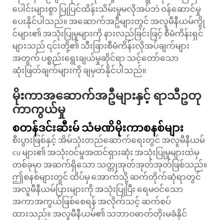
ပေါင်းများစွာ ပြုပြင်ထိန်းသိမ်းမှုမလိုအပ်ဘဲ ဝန်ဆောင်မှု
ပေးနိုင်ပါသည်။ အဆောက်အဦများတွင် အလူမီနီယမ်ကွို
င်များ၏ အသုံးပြုမှုများကို နားလည်ခြင်းဖြင့် စီမံကိန်းရှင်
များသည် ၎င်းတို့၏ သီးခြားစီမံကိန်းလိုအပ်ချက်များ
အတွက် ပစ္စည်းရွေးချယ်မှုဆိုင်ရာ သင့်တော်သော
ဆုံးဖြတ်ချက်များကို ချမှတ်နိုင်ပါသည်။
မိုးကာအဆောက်အဦများနှင့် ရာသီဥတု
ကာကွယ်မှု
စတန်ဒင်းဆီးမ် သံမဏိမိုးကာစနစ်များ
စီးပွားဖြစ်နှင့် အိမ်သုံးတည်ဆောက်ရေးတွင် အလူမီနီယမ်
cu များ၏ အသုံးဝင်မှုအထင်ရှားဆုံး အသုံးပြုမှုများထဲမှ
တစ်ခုမှာ အဆက်ရှိသော သတ္တုအုတ်အုတ်အုတ်ဖြစ်သည်။
ဤစနစ်များတွင် ထိပ်မှ အောက်သို့ ဆက်တိုက်ဆုံရာတွင်
အလူမီနီယမ်ပြားများကို အသုံးပြုပြီး ရေမဝင်သော
အကာအကွယ်ဖြစ်စေရန် အလိုက်သင့် ဆက်စပ်
ထားသည်။ အလူမီနီယမ်၏ သဘာဝဓာတ်တိုးမခံနိုင်