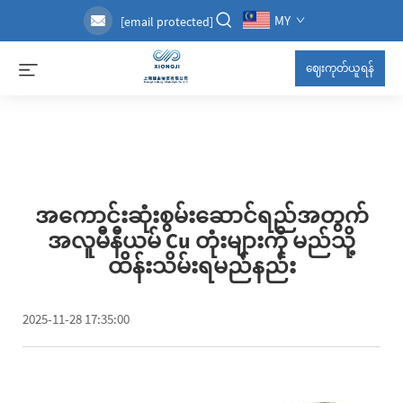
MY
[email protected]
ဈေးကုတ်ယူရန်
အကောင်းဆုံးစွမ်းဆောင်ရည်အတွက်
အလူမီနီယမ် Cu တုံးများကို မည်သို့
ထိန်းသိမ်းရမည်နည်း
2025-11-28 17:35:00