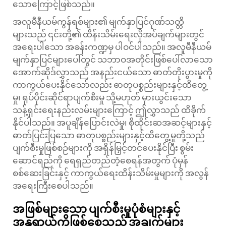
သောကြောင့်ဖြစ်သည်။
အလူမီနီယမ်ကွန်ရစ်များ၏ မျက်နှာပြင်ဂုဏ်သတ္တိ
များသည် ၎င်းတို့၏ ထိန်းသိမ်းရေးလိုအပ်ချက်များတွင်
အရေးပါသော အခန်းကဏ္ဍမှ ပါဝင်ပါသည်။ အလူမီနီယမ်
မျက်နှာပြင်များပေါ်တွင် သဘာဝအတိုင်းဖြစ်ပေါ်လာသော
အောက်ဆိုဒ်လွှာသည် အနည်းငယ်သော ဓာတ်တိုးပွားမှုကို
ကာကွယ်ပေးနိုင်သော်လည်း ဓာတုပစ္စည်းများနှင့်ထိတွေ့
မှု၊ ရုပ်ပိုင်းဆိုင်ရာပျက်စီးမှု သို့မဟုတ် မှားယွင်းသော
သန့်ရှင်းရေးနည်းလမ်းများကြောင့် ဤလွှာသည် ထိခိုက်
နိုင်ပါသည်။ အပူချိန်ပြောင်းလဲမှု၊ စိုထိုင်းဆအဆင့်များနှင့်
ဓာတ်ပြင်းပြသော ဓာတုပစ္စည်းများနှင့်ထိတွေ့မှုတို့သည်
ပျက်စီးမှုဖြစ်စဉ်များကို အရှိန်မြှင့်တင်ပေးနိုင်ပြီး စွမ်း
ဆောင်ရည်ကို ရေရှည်တည်တံ့စေရန်အတွက် ပုံမှန်
စစ်ဆေးခြင်းနှင့် ကာကွယ်ရေးထိန်းသိမ်းမှုများကို အလွန်
အရေးကြီးစေပါသည်။
အဖြစ်များသော ပျက်စီးမှုပုံစံများနှင့်
အန္တရာယ်ကိုဖြစ်စေသည့် အချက်များ