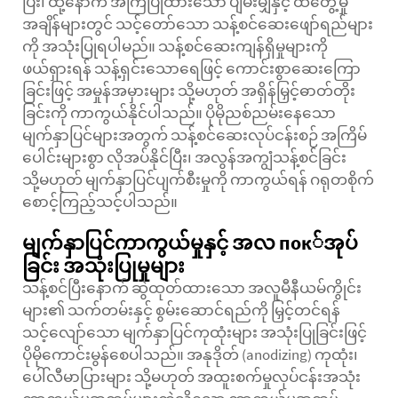
ပြီး၊ ထို့နောက် အကြံပြုထားသော ပျမ်းမျှနှင့် ထိတွေ့မှု
အချိန်များတွင် သင့်တော်သော သန့်စင်ဆေးဖျော်ရည်များ
ကို အသုံးပြုရပါမည်။ သန့်စင်ဆေးကျန်ရှိမှုများကို
ဖယ်ရှားရန် သန့်ရှင်းသောရေဖြင့် ကောင်းစွာဆေးကြော
ခြင်းဖြင့် အမှုန်အမှားများ သို့မဟုတ် အရှိန်မြှင့်ဓာတ်တိုး
ခြင်းကို ကာကွယ်နိုင်ပါသည်။ ပိုမိုညစ်ညမ်းနေသော
မျက်နှာပြင်များအတွက် သန့်စင်ဆေးလုပ်ငန်းစဉ် အကြိမ်
ပေါင်းများစွာ လိုအပ်နိုင်ပြီး၊ အလွန်အကျွံသန့်စင်ခြင်း
သို့မဟုတ် မျက်နှာပြင်ပျက်စီးမှုကို ကာကွယ်ရန် ဂရုတစိုက်
စောင့်ကြည့်သင့်ပါသည်။
မျက်နှာပြင်ကာကွယ်မှုနှင့် အလ пок်အုပ်
ခြင်း အသုံးပြုမှုများ
သန့်စင်ပြီးနောက် ဆွဲထုတ်ထားသော အလူမီနီယမ်ကွိုင်း
များ၏ သက်တမ်းနှင့် စွမ်းဆောင်ရည်ကို မြှင့်တင်ရန်
သင့်လျော်သော မျက်နှာပြင်ကုထုံးများ အသုံးပြုခြင်းဖြင့်
ပိုမိုကောင်းမွန်စေပါသည်။ အနုဒိုတ် (anodizing) ကုထုံး၊
ပေါ်လီမာပြားများ သို့မဟုတ် အထူးစက်မှုလုပ်ငန်းအသုံး