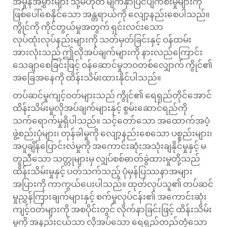
အမှုန်အမွှားများ သို့မဟုတ် မျက်နှာပြင်ပျက်စီးမှုများကို
ဖြစ်ပေါ်စေနိုင်သော အန္တရာယ်ကို လျော့နည်းစေပါသည်။
ကွိုင်ကို ကိုင်တွယ်မှုအတွက် ရှင်းလင်းသော
လုပ်ထုံးလုပ်နည်းများကို သတ်မှတ်ခြင်းနှင့် ဝန်ထမ်း
အားလုံးသည် ဤလိုအပ်ချက်များကို နားလည်ကြောင်း
သေချာစေခြင်းဖြင့် ဝန်ဆောင်မှုဘဝတစ်လျှောက် ကွိုင်၏
အခြေအနေကို ထိန်းသိမ်းထားနိုင်ပါသည်။
တပ်ဆင်မှုကျင့်ဝတ်များသည် ကွိုင်၏ ရေရှည်တိုင်အောင်
ထိန်းသိမ်းမှုလိုအပ်ချက်များနှင့် စွမ်းဆောင်ရည်ကို
သက်ရောက်မှုရှိပါသည်။ သင့်တော်သော အထောက်အပံ့
ဖွဲ့စည်းပုံများ၊ တုန်ခါမှုကို လျော့နည်းစေသော ပစ္စည်းများ၊
အပူချိန်ပြောင်းလဲမှုကို အကောင်းဆုံးအသုံးချနိုင်မှုနှင့် မ
တူညီသော သတ္တုများမှ လျှပ်စစ်ဓာတ်ခွဲထားမှုတို့သည်
ထိန်းသိမ်းမှုနှင့် ပတ်သက်သည့် ပုံမှန်ပြဿနာအများ
အပြားကို ကာကွယ်ပေးပါသည်။ ထုတ်လုပ်သူ၏ တပ်ဆင်
မှုညွှန်ကြားချက်များနှင့် စက်မှုလုပ်ငန်း၏ အကောင်းဆုံး
ကျင့်ဝတ်များကို အစပိုင်းတွင် လိုက်နာခြင်းဖြင့် ထိန်းသိမ်း
မှုကို အနည်းငယ်သာ လိုအပ်သော ရေရှည်တည်တံ့သော