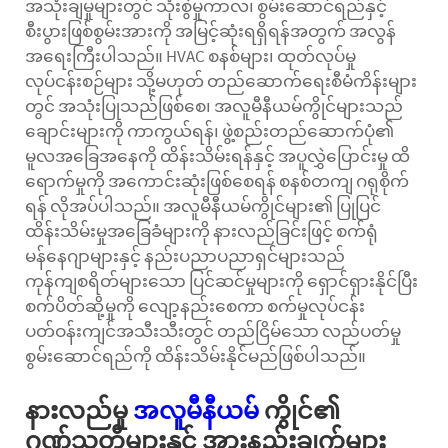
အသုံးချမှုများတွင် သုံးစွဲမှုကာလ၊ စွမ်းဆောင်ရည်နှင့်
စီးပွားဖြစ်စွမ်းအားကို အမြင့်ဆုံးရရှိရန်အတွက် အလွန်
အရေးကြီးပါသည်။ HVAC စနစ်များ၊ ထုတ်လုပ်မှု
လုပ်ငန်းစဉ်များ သို့မဟုတ် တည်ဆောက်ရေးစီမံကိန်းများ
တွင် အသုံးပြုသည်ဖြစ်စေ၊ အလူမီနီယမ်ကွိုင်များသည်
ချောင်းများကို ကာကွယ်ရန်၊ ဖွဲ့စည်းတည်ဆောက်ပုံ၏
မူလအခြေအနေကို ထိန်းသိမ်းရန်နှင့် အပူလွှဲပြောင်းမှု ထိ
ရောက်မှုကို အကောင်းဆုံးဖြစ်စေရန် စနစ်တကျ ဂရုစိုက်
ရန် လိုအပ်ပါသည်။ အလူမီနီယမ်ကွိုင်များ၏ ပြုပြင်
ထိန်းသိမ်းမှုအခြေခံများကို နားလည်ခြင်းဖြင့် စက်ရုံ
မန်နေဂျာများနှင့် နည်းပညာပညာရှင်များသည်
ကုန်ကျစရိတ်များသော ပြင်ဆင်မှုများကို ရှောင်ရှားနိုင်ပြီး
စက်ပိတ်ဆို့မှုကို လျော့နည်းစေကာ စက်မှုလုပ်ငန်း
ပတ်ဝန်းကျင်အသီးသီးတွင် တည်ငြိမ်သော လည်ပတ်မှု
စွမ်းဆောင်ရည်ကို ထိန်းသိမ်းနိုင်မည်ဖြစ်ပါသည်။
နားလည်မှု
အလူမီနီယမ်
ကွိုင်၏
ဂုဏ်သတ္တိများနှင့် အားနည်းချက်များ