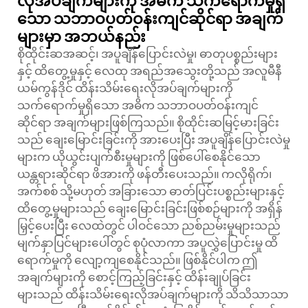
လိုအပ်ချက်များကို အဓိက သက်ရောက်မှုရှိ
သော သဘာဝပတ်ဝန်းကျင်ဆိုင်ရာ အချက်
များမှာ အဘယ်နည်း
စိုထိုင်းဆအဆင့်၊ အပူချိန်ပြောင်းလဲမှု၊ ဓာတုပစ္စည်းများ
နှင့် ထိတွေ့မှုနှင့် လေထု အရည်အသွေးတို့သည် အလူမီနီ
ယမ်ကွန်ဒိုင် ထိန်းသိမ်းရေးလိုအပ်ချက်များကို
သက်ရောက်မှုရှိသော အဓိက သဘာဝပတ်ဝန်းကျင်
ဆိုင်ရာ အချက်များဖြစ်ကြသည်။ စိုထိုင်းဆမြင့်မားခြင်း
သည် ချေးမြောင်းခြင်းကို အားပေးပြီး အပူချိန်ပြောင်းလဲမှု
များက ယိုယွင်းပျက်စီးမှုများကို ဖြစ်ပေါ်စေနိုင်သော
ယန္တရားဆိုင်ရာ ဖိအားကို ဖန်တီးပေးသည်။ ကလိုရိုက်၊
အက်စစ် သို့မဟုတ် အခြားသော ဓာတ်ပြင်းပစ္စည်းများနှင့်
ထိတွေ့မှုများသည် ချေးမြောင်းခြင်းဖြစ်စဉ်များကို အရှိန်
မြှင့်ပေးပြီး လေထဲတွင် ပါဝင်သော ညစ်ညမ်းမှုများသည်
မျက်နှာပြင်များပေါ်တွင် စုပုံလာကာ အပူလွှဲပြောင်းမှု ထိ
ရောက်မှုကို လျော့ကျစေနိုင်သည်။ ဖြစ်နိုင်ပါက ဤ
အချက်များကို စောင့်ကြည့်ခြင်းနှင့် ထိန်းချုပ်ခြင်း
များသည် ထိန်းသိမ်းရေးလိုအပ်ချက်များကို သိသိသာသာ