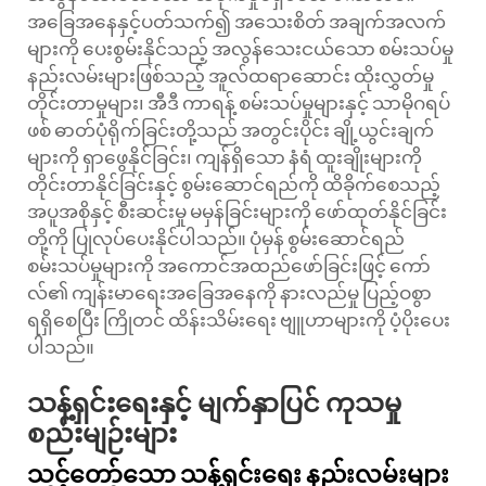
အခြေအနေနှင့်ပတ်သက်၍ အသေးစိတ် အချက်အလက်
များကို ပေးစွမ်းနိုင်သည့် အလွန်သေးငယ်သော စမ်းသပ်မှု
နည်းလမ်းများဖြစ်သည့် အူလ်ထရာဆောင်း ထိုးလွှတ်မှု
တိုင်းတာမှုများ၊ အီဒီ ကာရန့် စမ်းသပ်မှုများနှင့် သာမိုဂရပ်
ဖစ် ဓာတ်ပုံရိုက်ခြင်းတို့သည် အတွင်းပိုင်း ချို့ယွင်းချက်
များကို ရှာဖွေနိုင်ခြင်း၊ ကျန်ရှိသော နံရံ ထူးချိုးများကို
တိုင်းတာနိုင်ခြင်းနှင့် စွမ်းဆောင်ရည်ကို ထိခိုက်စေသည့်
အပူအစိုနှင့် စီးဆင်းမှု မမှန်ခြင်းများကို ဖော်ထုတ်နိုင်ခြင်း
တို့ကို ပြုလုပ်ပေးနိုင်ပါသည်။ ပုံမှန် စွမ်းဆောင်ရည်
စမ်းသပ်မှုများကို အကောင်အထည်ဖော်ခြင်းဖြင့် ကော်
လ်၏ ကျန်းမာရေးအခြေအနေကို နားလည်မှု ပြည့်ဝစွာ
ရရှိစေပြီး ကြိုတင် ထိန်းသိမ်းရေး ဗျူဟာများကို ပံ့ပိုးပေး
ပါသည်။
သန့်ရှင်းရေးနှင့် မျက်နှာပြင် ကုသမှု
စည်းမျဉ်းများ
သင့်တော်သော သန့်ရှင်းရေး နည်းလမ်းများ