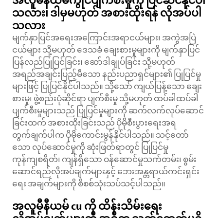
အလူမီနီယမ်ကွိုင်ပျက်စီးမှုကို ပြင်ဆင်နိုင်ပါ
သလား၊ ဒါမှမဟုတ် အစားထိုးရန် လိုအပ်ပါ
သလား
မျက်နှာပြင်အရေးအကြောင်းအရာငယ်များ၊ အကွဲအပြဲ
ငယ်များ သို့မဟုတ် ဒေသခံ ချေးစားမှုများကို မျက်နှာပြင်
ပြန်လည်ပြုပြင်ခြင်း၊ ဆော်ဒါချုပ်ခြင်း သို့မဟုတ်
အရည်အချင်းပြည့်မီသော နည်းပညာရှင်များ၏ ပြုပြင်မှု
များဖြင့် ပြုပြင်နိုင်ပါသည်။ သို့သော် ကျယ်ပြန့်သော ချေး
စားမှု၊ ဖွဲ့စည်းပုံဆိုင်ရာ ပျက်စီးမှု သို့မဟုတ် ထပ်ခါထပ်ခါ
ပျက်စီးမှုများသည် ပြုပြင်မှုများကို ဆက်လက်လုပ်ဆောင်
ခြင်းထက် အစားထိုးခြင်းသည် ပိုမိုစီးပွားရေးအရ
တွက်ချက်ပါက ပိုမိုကောင်းမွန်နိုင်ပါသည်။ သင့်တော်
သော လုပ်ဆောင်မှုကို ဆုံးဖြတ်ရာတွင် ပြုပြင်မှု
ကုန်ကျစရိတ်၊ ကျန်ရှိသော ဝန်ဆောင်မှုသက်တမ်း၊ စွမ်း
ဆောင်ရည်လိုအပ်ချက်များနှင့် ဘေးအန္တရာယ်ကင်းရှင်း
ရေး အချက်များကို စိစစ်သုံးသပ်သင့်ပါသည်။
အလူမီနီယမ် cu ကို ထိန်းသိမ်းရေး