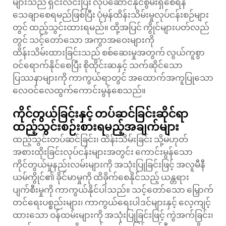
များသည် ရှင်းလင်းပြီး လုပ်ဆောင်နိုင်စွမ်းရှိစေရန်
သေချာစေရမည်ဖြစ်ပြီး ပုံမှန်ထိန်းသိမ်းမှုလုပ်ငန်းစဉ်များ
တွင် ထည့်သွင်းထားရမည်။ ထို့အပြင် ကွိုင်များပတ်လည်
တွင် သင့်တော်သော အကွာအဝေးများကို
ထိန်းသိမ်းထားခြင်းသည် စစ်ဆေးမှုအတွက် လွယ်ကူစွာ
ဝင်ရောက်နိုင်စေပြီး စိုထိုင်းဆနှင့် သက်ဆိုင်သော
ပြဿနာများကို ကာကွယ်ရာတွင် အထောက်အကူပြုသော
လေဝင်လေထွက်ကောင်းမွန်စေသည်။
ကိုင်တွယ်ခြင်းနှင့် တပ်ဆင်ခြင်းဆိုင်ရာ
ထည့်သွင်းစဉ်းစားရမည့်အချက်များ
ထည့်သွင်းတပ်ဆင်ခြင်း၊ ထိန်းသိမ်းခြင်း သို့မဟုတ်
အစားထိုးခြင်းလုပ်ငန်းများအတွင်း ကောင်းမွန်သော
ကိုင်တွယ်မှုနည်းလမ်းများကို အသုံးပြုခြင်းဖြင့် အလူမီနီ
ယမ်ကွိုင်၏ ခိုင်မာမှုကို ထိခိုက်စေနိုင်သည့် ယန္တရား
ပျက်စီးမှုကို ကာကွယ်နိုင်ပါသည်။ သင့်တော်သော မြှောက်
တင်ရေးပစ္စည်းများ၊ ကာကွယ်ရေးပါဒင်များနှင့် လေ့ကျင့်
ထားသော ဝန်ထမ်းများကို အသုံးပြုခြင်းဖြင့် ကွဲအက်ခြင်း၊