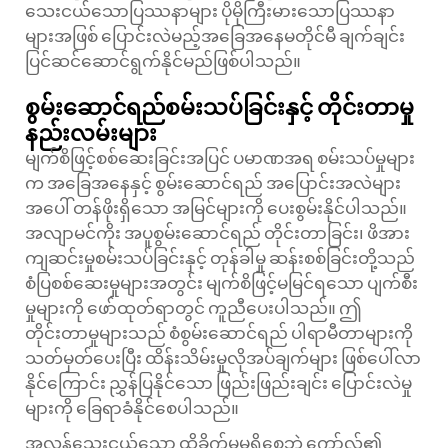
သေးငယ်သောပြဿနာများ ပိုမိုကြီးမားသောပြဿနာ
များအဖြစ် ပြောင်းလဲမည့်အခြေအနေမတိုင်မီ ချက်ချင်း
ပြင်ဆင်ဆောင်ရွက်နိုင်မည်ဖြစ်ပါသည်။
စွမ်းဆောင်ရည်စမ်းသပ်ခြင်းနှင့် တိုင်းတာမှု
နည်းလမ်းများ
မျက်စိဖြင့်စစ်ဆေးခြင်းအပြင် ပမာဏအရ စမ်းသပ်မှုများ
က အခြေအနေနှင့် စွမ်းဆောင်ရည် အပြောင်းအလဲများ
အပေါ် တန်ဖိုးရှိသော အမြင်များကို ပေးစွမ်းနိုင်ပါသည်။
အလျာမင်ကိုး
အပူစွမ်းဆောင်ရည် တိုင်းတာခြင်း၊ ဖိအား
ကျဆင်းမှုစမ်းသပ်ခြင်းနှင့် တုန်ခါမှု ဆန်းစစ်ခြင်းတို့သည်
စံပြစစ်ဆေးမှုများအတွင်း မျက်စိဖြင့်မမြင်ရသော ပျက်စီး
မှုများကို ဖော်ထုတ်ရာတွင် ကူညီပေးပါသည်။ ဤ
တိုင်းတာမှုများသည် စံစွမ်းဆောင်ရည် ပါရာမီတာများကို
သတ်မှတ်ပေးပြီး ထိန်းသိမ်းမှုလိုအပ်ချက်များ ဖြစ်ပေါ်လာ
နိုင်ကြောင်း ညွှန်ပြနိုင်သော ဖြည်းဖြည်းချင်း ပြောင်းလဲမှု
များကို ခြေရာခံနိုင်စေပါသည်။
အလွန်သေးငယ်သော ထိခိုက်မှုမရှိစေဘဲ ကော်လ်၏