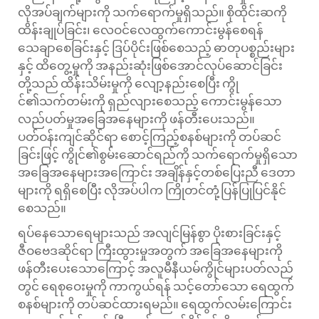
လိုအပ်ချက်များကို သက်ရောက်မှုရှိသည်။ စိုထိုင်းဆကို
ထိန်းချုပ်ခြင်း၊ လေဝင်လေထွက်ကောင်းမွန်စေရန်
သေချာစေခြင်းနှင့် ဒြပ်ပိုင်းဖြစ်စေသည့် ဓာတုပစ္စည်းများ
နှင့် ထိတွေ့မှုကို အနည်းဆုံးဖြစ်အောင်လုပ်ဆောင်ခြင်း
တို့သည် ထိန်းသိမ်းမှုကို လျော့နည်းစေပြီး ကွို
င်၏သက်တမ်းကို ရှည်လျားစေသည့် ကောင်းမွန်သော
လည်ပတ်မှုအခြေအနေများကို ဖန်တီးပေးသည်။
ပတ်ဝန်းကျင်ဆိုင်ရာ စောင့်ကြည့်စနစ်များကို တပ်ဆင်
ခြင်းဖြင့် ကွိုင်၏စွမ်းဆောင်ရည်ကို သက်ရောက်မှုရှိသော
အခြေအနေများအကြောင်း အချိန်နှင့်တစ်ပြေးညီ ဒေတာ
များကို ရရှိစေပြီး လိုအပ်ပါက ကြိုတင်တုံ့ပြန်ပြုပြင်နိုင်
စေသည်။
ရပ်နေသောရေများသည် အလျင်မြန်စွာ ပိုးစားခြင်းနှင့်
ဇီဝဗေဒဆိုင်ရာ ကြီးထွားမှုအတွက် အခြေအနေများကို
ဖန်တီးပေးသောကြောင့် အလူမီနီယမ်ကွိုင်များပတ်လည်
တွင် ရေစုဝေးမှုကို ကာကွယ်ရန် သင့်တော်သော ရေထွက်
စနစ်များကို တပ်ဆင်ထားရမည်။ ရေထွက်လမ်းကြောင်း