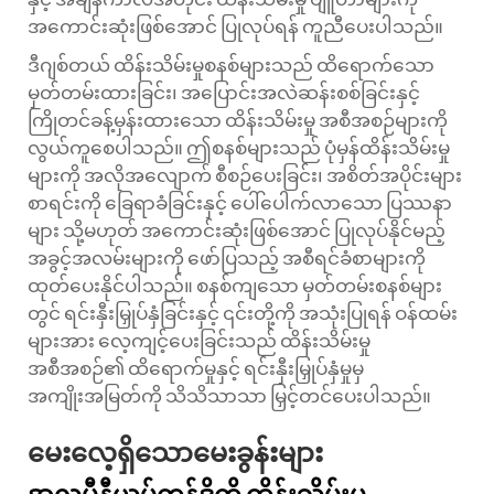
အကောင်းဆုံးဖြစ်အောင် ပြုလုပ်ရန် ကူညီပေးပါသည်။
ဒီဂျစ်တယ် ထိန်းသိမ်းမှုစနစ်များသည် ထိရောက်သော
မှတ်တမ်းထားခြင်း၊ အပြောင်းအလဲဆန်းစစ်ခြင်းနှင့်
ကြိုတင်ခန့်မှန်းထားသော ထိန်းသိမ်းမှု အစီအစဉ်များကို
လွယ်ကူစေပါသည်။ ဤစနစ်များသည် ပုံမှန်ထိန်းသိမ်းမှု
များကို အလိုအလျောက် စီစဉ်ပေးခြင်း၊ အစိတ်အပိုင်းများ
စာရင်းကို ခြေရာခံခြင်းနှင့် ပေါ်ပေါက်လာသော ပြဿနာ
များ သို့မဟုတ် အကောင်းဆုံးဖြစ်အောင် ပြုလုပ်နိုင်မည့်
အခွင့်အလမ်းများကို ဖော်ပြသည့် အစီရင်ခံစာများကို
ထုတ်ပေးနိုင်ပါသည်။ စနစ်ကျသော မှတ်တမ်းစနစ်များ
တွင် ရင်းနှီးမြှုပ်နှံခြင်းနှင့် ၎င်းတို့ကို အသုံးပြုရန် ဝန်ထမ်း
များအား လေ့ကျင့်ပေးခြင်းသည် ထိန်းသိမ်းမှု
အစီအစဉ်၏ ထိရောက်မှုနှင့် ရင်းနှီးမြှုပ်နှံမှုမှ
အကျိုးအမြတ်ကို သိသိသာသာ မြှင့်တင်ပေးပါသည်။
မေးလေ့ရှိသောမေးခွန်းများ