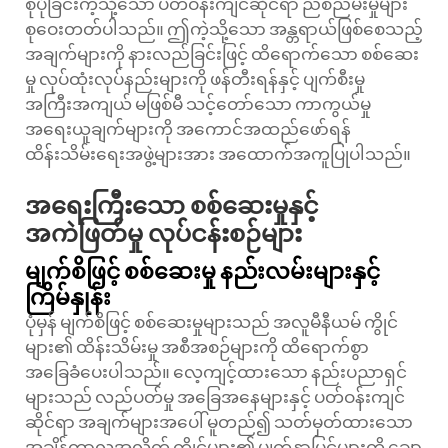
စုပုံခြင်းကဲ့သို့သော ပတ်ဝန်းကျင်ဆိုင်ရာ ညစ်ညမ်းမှုများ
စုဝေးတတ်ပါသည်။ ဤကဲ့သို့သော အန္တရာယ်ဖြစ်စေသည့်
အချက်များကို နားလည်ခြင်းဖြင့် ထိရောက်သော စစ်ဆေး
မှု လုပ်ထုံးလုပ်နည်းများကို ဖန်တီးရန်နှင့် ပျက်စီးမှု
အကြီးအကျယ် မဖြစ်မီ သင့်တော်သော ကာကွယ်မှု
အရေးယူချက်များကို အကောင်အထည်ဖော်ရန်
ထိန်းသိမ်းရေးအဖွဲ့များအား အထောက်အကူပြုပါသည်။
အရေးကြီးသော စစ်ဆေးမှုနှင့်
အကဲဖြတ်မှု လုပ်ငန်းစဉ်များ
မျက်စိဖြင့် စစ်ဆေးမှု နည်းလမ်းများနှင့်
ကြိမ်နှုန်း
ပုံမှန် မျက်စိဖြင့် စစ်ဆေးမှုများသည် အလူမီနီယမ် ကွိုင်
များ၏ ထိန်းသိမ်းမှု အစီအစဉ်များကို ထိရောက်စွာ
အခြေခံပေးပါသည်။ လေ့ကျင့်ထားသော နည်းပညာရှင်
များသည် လည်ပတ်မှု အခြေအနေများနှင့် ပတ်ဝန်းကျင်
ဆိုင်ရာ အချက်များအပေါ် မူတည်၍ သတ်မှတ်ထားသော
အချိန်ကာလအလိုက် ကွိုင်များ၏ မျက်နှာပြင်များကို ချော့