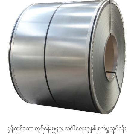
မှန်ကန်သော လုပ်ငန်းမှုများ
အင်္ဂါလေးခုနှစ်
စက်မှုလုပ်ငန်း