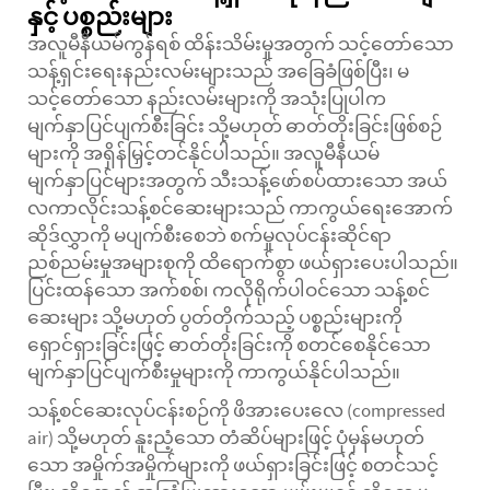
နှင့် ပစ္စည်းများ
အလူမီနီယမ်ကွန်ရစ် ထိန်းသိမ်းမှုအတွက် သင့်တော်သော
သန့်ရှင်းရေးနည်းလမ်းများသည် အခြေခံဖြစ်ပြီး၊ မ
သင့်တော်သော နည်းလမ်းများကို အသုံးပြုပါက
မျက်နှာပြင်ပျက်စီးခြင်း သို့မဟုတ် ဓာတ်တိုးခြင်းဖြစ်စဉ်
များကို အရှိန်မြှင့်တင်နိုင်ပါသည်။ အလူမီနီယမ်
မျက်နှာပြင်များအတွက် သီးသန့်ဖော်စပ်ထားသော အယ်
လကာလိုင်းသန့်စင်ဆေးများသည် ကာကွယ်ရေးအောက်
ဆိုဒ်လွှာကို မပျက်စီးစေဘဲ စက်မှုလုပ်ငန်းဆိုင်ရာ
ညစ်ညမ်းမှုအများစုကို ထိရောက်စွာ ဖယ်ရှားပေးပါသည်။
ပြင်းထန်သော အက်စစ်၊ ကလိုရိုက်ပါဝင်သော သန့်စင်
ဆေးများ သို့မဟုတ် ပွတ်တိုက်သည့် ပစ္စည်းများကို
ရှောင်ရှားခြင်းဖြင့် ဓာတ်တိုးခြင်းကို စတင်စေနိုင်သော
မျက်နှာပြင်ပျက်စီးမှုများကို ကာကွယ်နိုင်ပါသည်။
သန့်စင်ဆေးလုပ်ငန်းစဉ်ကို ဖိအားပေးလေ (compressed
air) သို့မဟုတ် နူးညံ့သော တံဆိပ်များဖြင့် ပုံမှန်မဟုတ်
သော အမှိုက်အမှိုက်များကို ဖယ်ရှားခြင်းဖြင့် စတင်သင့်