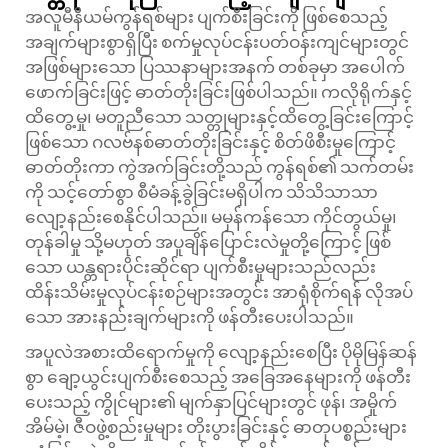
အလူမီနီယမ်ကွန်ရစ်များ ပျက်စီးခြင်းကို ဖြစ်စေသည့်
အချက်များစွာရှိပြီး စက်မှုလုပ်ငန်းပတ်ဝန်းကျင်များတွင်
အဖြစ်များသော ပြဿနာများအနက် တစ်ခုမှာ အပေါက်
ဖောက်ခြင်းဖြင့် ဓာတ်တိုးခြင်းဖြစ်ပါသည်။ ကလိုရိုက်နှင့်
ထိတွေ့မှု၊ မတူညီသော သတ္တုများနှင့်ထိတွေ့ခြင်းကြောင့်
ဖြစ်သော ဂလဗ်နစ်ဓာတ်တိုးခြင်းနှင့် စိတ်ဖိစီးမှုကြောင့်
ဓာတ်တိုးကာ ကွဲအက်ခြင်းတို့သည် ကွန်ရစ်၏ သက်တမ်း
ကို သင့်တော်စွာ စီမံခန့်ခွဲခြင်းမရှိပါက သိသိသာသာ
လျော့နည်းစေနိုင်ပါသည်။ မမှန်ကန်သော ကိုင်တွယ်မှု၊
တုန်ခါမှု သို့မဟုတ် အပူချိန်ပြောင်းလဲမှုတို့ကြောင့် ဖြစ်
သော ယန္တရားပိုင်းဆိုင်ရာ ပျက်စီးမှုများသည်လည်း
ထိန်းသိမ်းမှုလုပ်ငန်းစဉ်များအတွင်း အာရုံစိုက်ရန် လိုအပ်
သော အားနည်းချက်များကို ဖန်တီးပေးပါသည်။
အပူလဲအစားထိရောက်မှုကို လျော့နည်းစေပြီး ပိုမိုမြန်ဆန်
စွာ ချော့ယွင်းပျက်စီးစေသည့် အခြေအနေများကို ဖန်တီး
ပေးသည့် ကွိုင်များ၏ မျက်နှာပြင်များတွင် ဖုန်၊ အမှိုက်
အိမ်မဲ့၊ ဇီဝဖွဲ့စည်းမှုများ တိုးပွားခြင်းနှင့် ဓာတုပစ္စည်းများ