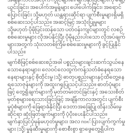
ယွင်းခြင်း၊ အပေါက်အမှုန့်များ ပေါ်ပေါက်ခြင်း၊ အရောင်
ပြောင်းခြင်း သို့မဟုတ် ယန္တရားဆိုင်ရာ ပျက်စီးမှုများရှိမရှိ
စစ်ဆေးသင့်ပါသည်။ အဆင့်မြင့် အသုံးပြုမှုများ
သို့မဟုတ် ပိုမိုပြင်းထန်သော ပတ်ဝန်းကျင်များတွင် လစဉ်
စစ်ဆေးမှုများ လိုအပ်နိုင်ပြီး ပိုမိုနည်းပါးသော လိုအပ်ချက်
များအတွက် သုံးလတစ်ကြိမ် စစ်ဆေးမှုများကို ခွင့်ပြုနိုင်
ပါသည်။
မျက်စိဖြင့်စစ်ဆေးစဉ်အခါ ပစ္စည်းများချင်းဆက်သွယ်နေ
သောနေရာများ၊ လေဝင်လေထွက်ကန့်သတ်ခံနေရသော
နေရာများနှင့် စိုထိုင်းမှု (သို့) ဓာတုပစ္စည်းများနှင့်ထိတွေ့နေ
ရသောဇုန်များကို အထူးဂရုပြုသင့်ပါသည်။ ဓာတ်ပုံများ
ဖြင့် တွေ့ရှိချက်များကို မှတ်တမ်းတင်ခြင်းနှင့် အသေးစိတ်
မှတ်စုများရေးသားခြင်းဖြင့် အချိန်ကာလအတွင်း ပျက်စီး
မှုပုံစံများကို ခြေရာခံနိုင်ပြီး ဒေတာအခြေပြု ထိန်းသိမ်းမှု
ဆိုင်ရာ ဆုံးဖြတ်ချက်များကို ပံ့ပိုးပေးနိုင်ပါသည်။
မျက်နှာပြင်ပုံမှန်မဟုတ်မှုများ၊ အလ пок်ပြားပျက်ကွက်မှု
များ (သို့) မှုန်ဆီးမှုများကို စောစီးစွာ ရှာဖွေတွေ့ရှိပါက