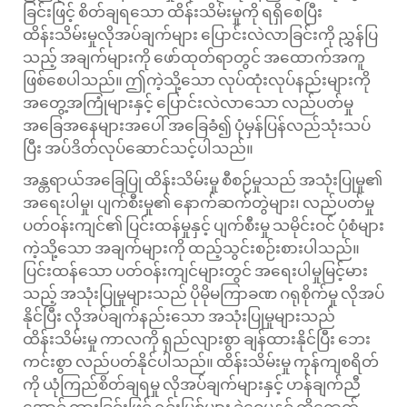
ခြင်းဖြင့် စိတ်ချရသော ထိန်းသိမ်းမှုကို ရရှိစေပြီး
ထိန်းသိမ်းမှုလိုအပ်ချက်များ ပြောင်းလဲလာခြင်းကို ညွှန်ပြ
သည့် အချက်များကို ဖော်ထုတ်ရာတွင် အထောက်အကူ
ဖြစ်စေပါသည်။ ဤကဲ့သို့သော လုပ်ထုံးလုပ်နည်းများကို
အတွေ့အကြုံများနှင့် ပြောင်းလဲလာသော လည်ပတ်မှု
အခြေအနေများအပေါ် အခြေခံ၍ ပုံမှန်ပြန်လည်သုံးသပ်
ပြီး အပ်ဒိတ်လုပ်ဆောင်သင့်ပါသည်။
အန္တရာယ်အခြေပြု ထိန်းသိမ်းမှု စီစဉ်မှုသည် အသုံးပြုမှု၏
အရေးပါမှု၊ ပျက်စီးမှု၏ နောက်ဆက်တွဲများ၊ လည်ပတ်မှု
ပတ်ဝန်းကျင်၏ ပြင်းထန်မှုနှင့် ပျက်စီးမှု သမိုင်းဝင် ပုံစံများ
ကဲ့သို့သော အချက်များကို ထည့်သွင်းစဉ်းစားပါသည်။
ပြင်းထန်သော ပတ်ဝန်းကျင်များတွင် အရေးပါမှုမြင့်မား
သည့် အသုံးပြုမှုများသည် ပိုမိုမကြာခဏ ဂရုစိုက်မှု လိုအပ်
နိုင်ပြီး လိုအပ်ချက်နည်းသော အသုံးပြုမှုများသည်
ထိန်းသိမ်းမှု ကာလကို ရှည်လျားစွာ ချန်ထားနိုင်ပြီး ဘေး
ကင်းစွာ လည်ပတ်နိုင်ပါသည်။ ထိန်းသိမ်းမှု ကုန်ကျစရိတ်
ကို ယုံကြည်စိတ်ချရမှု လိုအပ်ချက်များနှင့် ဟန်ချက်ညီ