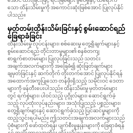
အောင် ထားခြင်းဖြင့် ရင်းမြစ်များ ခွဲဝေမှုနှင့် ထိရောက်
သော ထိန်းသိမ်းမှုကို အကောင်းဆုံးဖြစ်အောင် ပြုလုပ်နိုင်
ပါသည်။
မှတ်တမ်းထိန်းသိမ်းခြင်းနှင့် စွမ်းဆောင်ရည်
ခြေရာခံခြင်း
ထိန်းသိမ်းမှု လုပ်ငန်းများ၊ စစ်ဆေးမှု တွေ့ရှိချက်များနှင့်
စွမ်းဆောင်ရည် တိုင်းတာမှုများ၏ စနစ်တကျ
စာရွက်စာတမ်းများ ပြုလုပ်ခြင်းသည် သတင်း
အချက်အလက်များကို အခြေခံ၍ ဆုံးဖြတ်ချက်များ
ချမှတ်ခြင်းနှင့် ဆက်တိုက် တိုးတက်အောင် ပြုလုပ်နိုင်ရန်
အထောက်အကူပြုသော တန်ဖိုးရှိသည့် သမိုင်းဝင် ဒေတာ
များကို ဖန်တီးပေးပါသည်။ ထိန်းသိမ်းမှု မှတ်တမ်းများ
တွင် ရက်စွဲများ၊ ပါဝင်သည့် ပုဂ္ဂိုလ်များ၊ ဆောင်ရွက်ခဲ့
သည့် လုပ်ထုံးလုပ်နည်းများ၊ အသုံးပြုသည့် ပစ္စည်းများ၊
တွေ့ရှိချက်များနှင့် ဆောင်ရွက်ခဲ့သည့် ပြင်ဆင်မှုများကို
ထည့်သွင်းရပါမည်။ ဤသတင်းအချက်အလက်များသည်
ပုံစံများကို ဖော်ထုတ်ရန်၊ ပျက်စီးမှုနှုန်းများကို ခြေရာခံရန်
နှင့် အချိန်ကာလအတိုင်း ထိန်းသိမ်းမှု ဗျူဟာများကို