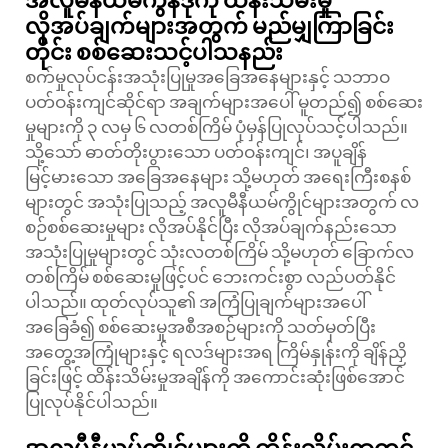
အလူမီနီယမ်ကွန်ဒိုကို ထိန်းသိမ်းမှု
လိုအပ်ချက်များအတွက် မည်မျှကြာခြင်း
တိုင်း စစ်ဆေးသင့်ပါသနည်း
စက်မှုလုပ်ငန်းအသုံးပြုမှုအခြေအနေများနှင့် သဘာဝ
ပတ်ဝန်းကျင်ဆိုင်ရာ အချက်များအပေါ် မူတည်၍ စစ်ဆေး
မှုများကို ၃ လမှ ၆ လတစ်ကြိမ် ပုံမှန်ပြုလုပ်သင့်ပါသည်။
သို့သော် ဓာတ်တိုးပွားသော ပတ်ဝန်းကျင်၊ အပူချိန်
မြင့်မားသော အခြေအနေများ သို့မဟုတ် အရေးကြီးစနစ်
များတွင် အသုံးပြုသည့် အလူမီနီယမ်ကွိုင်များအတွက် လ
စဉ်စစ်ဆေးမှုများ လိုအပ်နိုင်ပြီး လိုအပ်ချက်နည်းသော
အသုံးပြုမှုများတွင် သုံးလတစ်ကြိမ် သို့မဟုတ် ခြောက်လ
တစ်ကြိမ် စစ်ဆေးမှုဖြင့်ပင် ဘေးကင်းစွာ လည်ပတ်နိုင်
ပါသည်။ ထုတ်လုပ်သူ၏ အကြံပြုချက်များအပေါ်
အခြေခံ၍ စစ်ဆေးမှုအစီအစဉ်များကို သတ်မှတ်ပြီး
အတွေ့အကြုံများနှင့် ရလဒ်များအရ ကြိမ်နှုန်းကို ချိန်ညှိ
ခြင်းဖြင့် ထိန်းသိမ်းမှုအချိန်ကို အကောင်းဆုံးဖြစ်အောင်
ပြုလုပ်နိုင်ပါသည်။