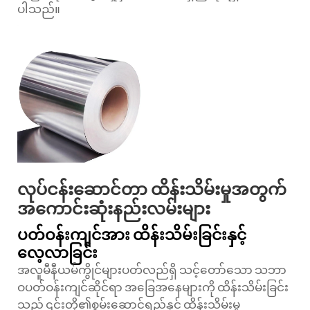
ပါသည်။
လုပ်ငန်းဆောင်တာ ထိန်းသိမ်းမှုအတွက်
အကောင်းဆုံးနည်းလမ်းများ
ပတ်ဝန်းကျင်အား ထိန်းသိမ်းခြင်းနှင့်
လေ့လာခြင်း
အလူမီနီယမ်ကွိုင်များပတ်လည်ရှိ သင့်တော်သော သဘာ
ဝပတ်ဝန်းကျင်ဆိုင်ရာ အခြေအနေများကို ထိန်းသိမ်းခြင်း
သည် ၎င်းတို့၏စွမ်းဆောင်ရည်နှင့် ထိန်းသိမ်းမှု