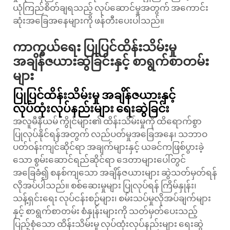
ယုံကြည်စိတ်ချရသည့် လုပ်ဆောင်မှုအတွက် အကောင်း
ဆုံးအခြေအနေများကို ဖန်တီးပေးပါသည်။
ကာကွယ်ရေး ပြုပြင်ထိန်းသိမ်းမှု
အချိန်ဇယားဆွဲခြင်းနှင့် စာရွက်စာတမ်း
များ
ပြုပြင်ထိန်းသိမ်းမှု အချိန်ဇယားနှင့်
လုပ်ထုံးလုပ်နည်းများ ရေးဆွဲခြင်း
အလူမီနီယမ် ကွိုင်များ၏ ထိန်းသိမ်းမှုကို ထိရောက်စွာ
ပြုလုပ်နိုင်ရန်အတွက် လည်ပတ်မှုအခြေအနေ၊ သဘာဝ
ပတ်ဝန်းကျင်ဆိုင်ရာ အချက်များနှင့် ယခင်ကဖြစ်ပွားခဲ့
သော စွမ်းဆောင်ရည်ဆိုင်ရာ ဒေတာများပေါ်တွင်
အခြေခံ၍ စနစ်ကျသော အချိန်ဇယားများ ဆွဲသတ်မှတ်ရန်
လိုအပ်ပါသည်။ စစ်ဆေးမှုများ ပြုလုပ်ရန် ကြိမ်နှုန်း၊
သန့်ရှင်းရေး လုပ်ငန်းစဉ်များ၊ စမ်းသပ်မှုလိုအပ်ချက်များ
နှင့် စာရွက်စာတမ်း စံနှုန်းများကို သတ်မှတ်ပေးသည့်
ပြည့်စုံသော ထိန်းသိမ်းမှု လုပ်ထုံးလုပ်နည်းများ ရေးဆွဲ