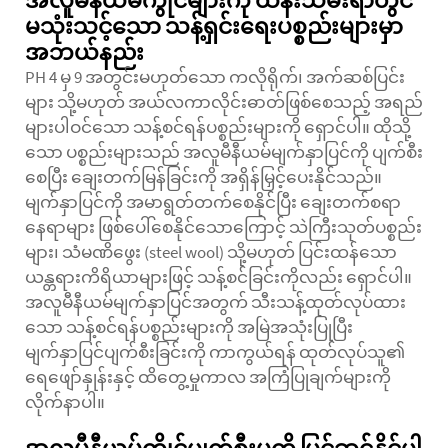
အလူမီနီယမ်ကွိုင်များကို ထိန်းသိမ်းရာတွင်
မသုံးသင့်သော သန့်ရှင်းရေးပစ္စည်းများမှာ
အဘယ်နည်း
PH 4 မှ 9 အတွင်းမဟုတ်သော ကလိုရိုက်၊ အက်ဆစ်ပြင်း
များ သို့မဟုတ် အယ်လကာလိုင်းဓာတ်ဖြစ်စေသည့် အရည်
များပါဝင်သော သန့်စင်ရန်ပစ္စည်းများကို ရှောင်ပါ။ ထိုသို့
သော ပစ္စည်းများသည် အလူမီနီယမ်မျက်နှာပြင်ကို ပျက်စီး
စေပြီး ချေးတက်မြန်ခြင်းကို အရှိန်မြှင့်ပေးနိုင်သည်။
မျက်နှာပြင်ကို အမာရွတ်တက်စေနိုင်ပြီး ချေးတက်စရာ
နေရာများ ဖြစ်ပေါ်စေနိုင်သောကြောင့် သဲကြီးသုတ်ပစ္စည်း
များ၊ သံမဏိဖွေး (steel wool) သို့မဟုတ် ပြင်းထန်သော
ယန္တရားကိရိယာများဖြင့် သန့်စင်ခြင်းကိုလည်း ရှောင်ပါ။
အလူမီနီယမ်မျက်နှာပြင်အတွက် သီးသန့်ထုတ်လုပ်ထား
သော သန့်စင်ရန်ပစ္စည်းများကို အမြဲအသုံးပြုပြီး
မျက်နှာပြင်ပျက်စီးခြင်းကို ကာကွယ်ရန် ထုတ်လုပ်သူ၏
ရေဖျော်နှုန်းနှင့် ထိတွေ့မှုကာလ အကြံပြုချက်များကို
လိုက်နာပါ။