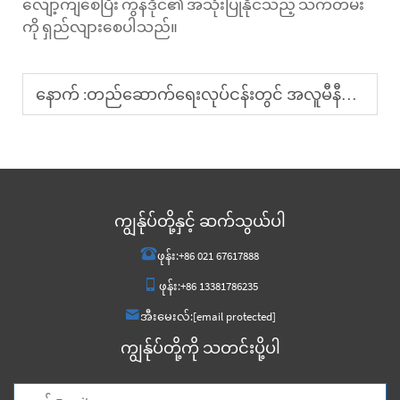
လျော့ကျစေပြီး ကွန်ဒိုင်၏ အသုံးပြုနိုင်သည့် သက်တမ်း
ကို ရှည်လျားစေပါသည်။
နောက် :
တည်ဆောက်ရေးလုပ်ငန်းတွင် အလူမီနီယမ်ကွန်းများ၏ အသုံးဝင်မှုများမှာ ဘာတို့ဖြစ်ပါသလဲ
ကျွန်ုပ်တို့နှင့် ဆက်သွယ်ပါ
ဖုန်း:
+86 021 67617888
ဖုန်း:
+86 13381786235
အီးမေးလ်:
[email protected]
ကျွန်ုပ်တို့ကို သတင်းပို့ပါ