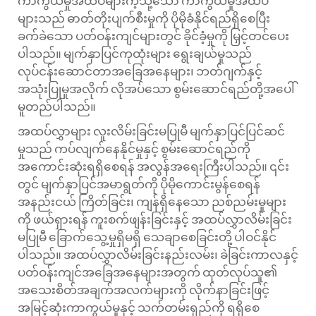
ကာကွယ်မှုအထပ်များကဲ့သို့သော ကာကွယ်မှုအထပ်
များသည် ဓာတ်တိုးပျက်စီးမှုကို ပိုမိုခံနိုင်ရည်ရှိစေပြီး
ခက်ခဲသော ပတ်ဝန်းကျင်များတွင် ခိုင်ခံ့မှုကို မြှင့်တင်ပေး
ပါသည်။ မျက်နှာပြင်ကုထုံးများ ရွေးချယ်မှုသည်
လုပ်ငန်းဆောင်တာအခြေအနေများ၊ ဘတ်ဂျက်နှင့်
အသုံးပြုမှုအလိုက် လိုအပ်သော စွမ်းဆောင်ရည်တို့အပေါ်
မူတည်ပါသည်။
အထပ်လွှာများ လူးလိမ်းခြင်းမပြုမီ မျက်နှာပြင်ပြင်ဆင်
မှုသည် ကပ်လျက်နေနိုင်မှုနှင့် စွမ်းဆောင်ရည်ကို
အကောင်းဆုံးရရှိစေရန် အလွန်အရေးကြီးပါသည်။ ၎င်း
တွင် မျက်နှာပြင်အမာရွတ်ကို ပိုမိုကောင်းမွန်စေရန်
အနည်းငယ် ကြိတ်ခြင်း၊ ကျန်ရှိနေသော ညစ်ညမ်းမှုများ
ကို ဖယ်ရှားရန် ကူးစက်ဖျန်းခြင်းနှင့် အထပ်လွှာလိမ်းခြင်း
မပြုမီ ခြောက်သွေ့မှုရှိမရှိ သေချာစေခြင်းတို့ ပါဝင်နိုင်
ပါသည်။ အထပ်လွှာလိမ်းခြင်းနည်းလမ်း၊ ခဲခြင်းကာလနှင့်
ပတ်ဝန်းကျင်အခြေအနေများအတွက် ထုတ်လုပ်သူ၏
အသေးစိတ်အချက်အလက်များကို လိုက်နာခြင်းဖြင့်
အမြင့်ဆုံးကာကွယ်မှုနှင့် သက်တမ်းရှည်ကို ရရှိစေ