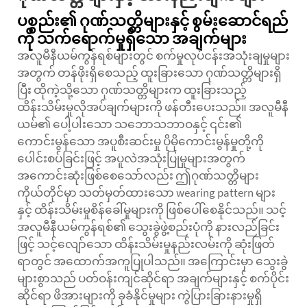
ပစ္စည်း၏ ဂုဏ်သတ္တိများနှင့် စွမ်းဆောင်ရည်
ကို သက်ရောက်မှုရှိသော အချက်များ
အလူမီနီယမ်ကွန်ရစ်များတွင် စက်မှုလုပ်ငန်းအသုံးချမှုများ
အတွက် တန်ဖိုးရှိစေသည့် ထူးခြားသော ဂုဏ်သတ္တိများရှိ
ပြီး ထိုကဲ့သို့သော ဂုဏ်သတ္တိများက ထူးခြားသည့်
ထိန်းသိမ်းမှုလိုအပ်ချက်များကို ဖန်တီးပေးသည်။ အလူမီနီ
ယမ်၏ ပေါ့ပါးသော သဘောသဘာဝနှင့် ၎င်း၏
ကောင်းမွန်သော အပူစီးဆင်းမှု ပိုမိုကောင်းမွန်မှုတို့ကို
ပေါင်းစပ်ခြင်းဖြင့် အပူလဲအသုံးပြုမှုများအတွက်
အကောင်းဆုံးဖြစ်စေသော်လည်း ဤဂုဏ်သတ္တိများ
ကိုယ်တိုင်မှာ သတ်မှတ်ထားသော wearing pattern များ
နှင့် ထိန်းသိမ်းမှုစိန်ခေါ်မှုများကို ဖြစ်ပေါ်စေနိုင်သည်။ သင့်
အလူမီနီယမ်ကွန်ရစ်၏ သွေးခွဲဖွဲ့စည်းပုံကို နားလည်ခြင်း
ဖြင့် သင့်လျော်သော ထိန်းသိမ်းမှုနည်းလမ်းကို ဆုံးဖြတ်
ရာတွင် အထောက်အကူပြုပါသည်။ အကြောင်းမှာ သွေးခွဲ
များစွာသည် ပတ်ဝန်းကျင်ဆိုင်ရာ အချက်များနှင့် စက်ပိုင်း
ဆိုင်ရာ ဖိအားများကို ခုခံနိုင်မှုများ ကွဲပြားခြားနားမှုရှိ