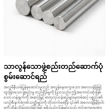
သာလွန်သောဖွဲ့စည်းတည်ဆောက်ပုံ
စွမ်းဆောင်ရည်
အလူမီနီယမ်ပြွန်စုဆောင်းမှုသည် အလွန်နှေးကွေးသော အလေးချိန်ဖြင့်
ထူးခြားသော ဖွဲ့စည်းမှု တည်ငြိမ်မှုကို ပြသသည်။ ဤအကောင်းဆုံးဖြစ်
သော ဟန်ချက်ကို အဆင့်မြှင့် ဓာတုလုပ်ငန်းစဉ်များမှတစ်ဆင့် ပစ္စည်း၏
ယာဉ်စီးနက်ခံဂုဏ်သတ္တိများကို တိုးတက်စေပြီး ၎င်း၏ အလေးချိန်နိမ့်ပါး
မှုကို ထိန်းသိမ်းထားခြင်းဖြင့် ရရှိသည်။ ပြွန်များသည် တင်းကျောမှုအား