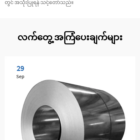
တွင် အသုံးပြုရန် သင့်တော်သည်။
လက်တွေ့ အကြံပေးချက်များ
29
Sep