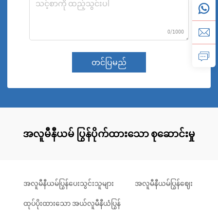
0/1000
တင်ပြမည်
အလူမီနီယမ် ပြွန်ပိုက်ထားသော စုဆောင်းမှု
အလူမီနီယမ်ပြွန်ပေးသွင်းသူများ
အလူမီနီယမ်ပြွန်ဈေး
ထုပ်ပိုးထားသော အယ်လူမီနီယံပြွန်