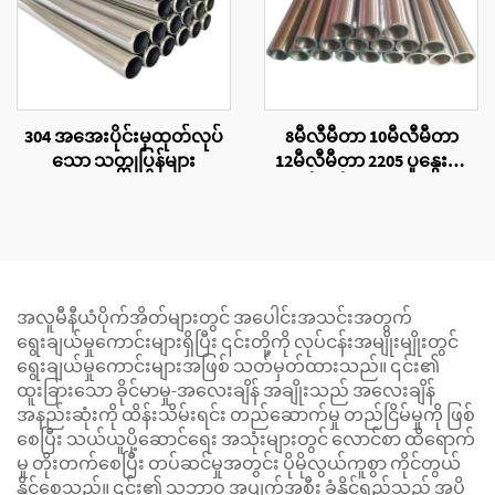
304 အအေးပိုင်းမှထုတ်လုပ်
8မီလီမီတာ 10မီလီမီတာ
သော သတ္တုပြွန်များ
12မီလီမီတာ 2205 ပူနွေးစွာ
ထုတ်လုပ်ထားသောသတ္တု
ပြွန်များ
အလူမီနီယံပိုက်အိတ်များတွင် အပေါင်းအသင်းအတွက်
ရွေးချယ်မှုကောင်းများရှိပြီး ၎င်းတို့ကို လုပ်ငန်းအမျိုးမျိုးတွင်
ရွေးချယ်မှုကောင်းများအဖြစ် သတ်မှတ်ထားသည်။ ၎င်း၏
ထူးခြားသော ခိုင်မာမှု-အလေးချိန် အချိုးသည် အလေးချိန်
အနည်းဆုံးကို ထိန်းသိမ်းရင်း တည်ဆောက်မှု တည်ငြိမ်မှုကို ဖြစ်
စေပြီး သယ်ယူပို့ဆောင်ရေး အသုံးများတွင် လောင်စာ ထိရောက်
မှု တိုးတက်စေပြီး တပ်ဆင်မှုအတွင်း ပိုမိုလွယ်ကူစွာ ကိုင်တွယ်
နိုင်စေသည်။ ၎င်း၏ သဘာဝ အပျက်အစီး ခံနိုင်ရည်သည် အပို