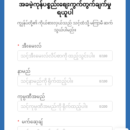
အခမဲ့ကုန်ပစ္စည်းစျေးကွက်တွက်ချက်မှု
ရယူပါ
ကျွန်ုပ်တို့၏ ကိုယ်စားလှယ်သည် သင့်ထံသို့ မကြာမီ ဆက်
သွယ်ပါမည်။
အီးမေးလ်
0/100
နာမည်
0/100
ကုမ္ပဏီအမည်
0/200
မက်ဆေ့ချ်