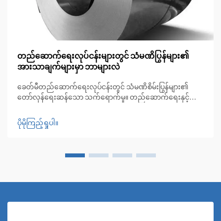
တည်ဆောက်ရေးလုပ်ငန်းများတွင် သံမဏိပြွန်များ၏
အားသာချက်များမှာ ဘာများလဲ
ခေတ်မီတည်ဆောက်ရေးလုပ်ငန်းတွင် သံမဏိစိမ်းပြွန်များ၏
တော်လှန်ရေးဆန်သော သက်ရောက်မှု။ တည်ဆောက်ရေးနှင့်
မိုးလေဝသဆိုင်ရာ အမြဲပြောင်းလဲနေသော ကမ္ဘာတွင် သံမဏိစိမ်း
ပြွန်များသည် ခိုင်မာမှု၊ ပြောင်းလဲအသုံးပြုနိုင်မှုနှင့် အလှအပ
ပိုမိုကြည့်ရှုပါ။
ဆိုင်ရာ ဂုဏ်သတ္တိတို့ကို ပေါင်းစပ်ထားသော အဓိကအသုံးပြုသည့်
ပစ္စည်းအဖြစ် ပေါ်ပေါက်လာခဲ့ပါသည်။