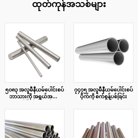
ထုတ်ကုန်အသစ်များ
၅၀၈၃ အလူမီနီယမ်ပေါင်းစပ်
၇၄၇၅ အလူမီနီယမ်ပေါင်းစပ်
ဘာသားကို အရွယ်အစား
ပိုက်ကို စက်စွန့်ပစ်ခြင်း
အလိုက်ဖြတ်တောက်ပေး
ခြင်း