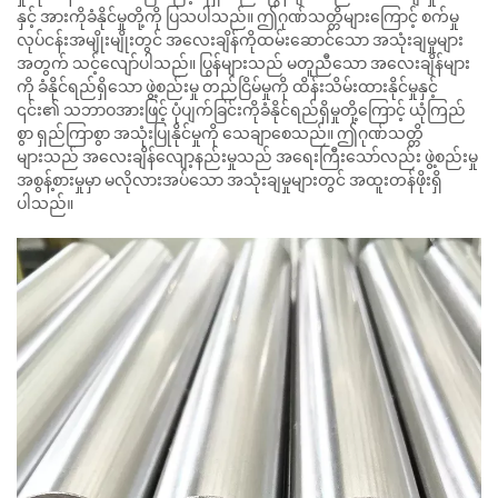
နှင့် အားကိုခံနိုင်မှုတို့ကို ပြသပါသည်။ ဤဂုဏ်သတ္တိများကြောင့် စက်မှု
လုပ်ငန်းအမျိုးမျိုးတွင် အလေးချိန်ကိုထမ်းဆောင်သော အသုံးချမှုများ
အတွက် သင့်လျော်ပါသည်။ ပြွန်များသည် မတူညီသော အလေးချိန်များ
ကို ခံနိုင်ရည်ရှိသော ဖွဲ့စည်းမှု တည်ငြိမ်မှုကို ထိန်းသိမ်းထားနိုင်မှုနှင့်
၎င်း၏ သဘာဝအားဖြင့် ပုံပျက်ခြင်းကိုခံနိုင်ရည်ရှိမှုတို့ကြောင့် ယုံကြည်
စွာ ရှည်ကြာစွာ အသုံးပြုနိုင်မှုကို သေချာစေသည်။ ဤဂုဏ်သတ္တိ
များသည် အလေးချိန်လျော့နည်းမှုသည် အရေးကြီးသော်လည်း ဖွဲ့စည်းမှု
အစွန့်စားမှုမှာ မလိုလားအပ်သော အသုံးချမှုများတွင် အထူးတန်ဖိုးရှိ
ပါသည်။