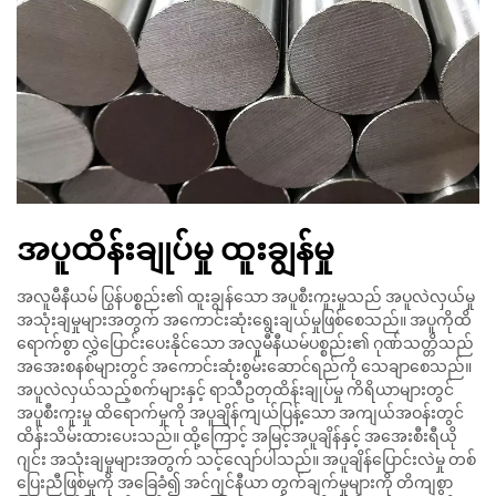
အပူထိန်းချုပ်မှု ထူးချွန်မှု
အလူမီနီယမ် ပြွန်ပစ္စည်း၏ ထူးချွန်သော အပူစီးကူးမှုသည် အပူလဲလှယ်မှု
အသုံးချမှုများအတွက် အကောင်းဆုံးရွေးချယ်မှုဖြစ်စေသည်။ အပူကိုထိ
ရောက်စွာ လွှဲပြောင်းပေးနိုင်သော အလူမီနီယမ်ပစ္စည်း၏ ဂုဏ်သတ္တိသည်
အအေးစနစ်များတွင် အကောင်းဆုံးစွမ်းဆောင်ရည်ကို သေချာစေသည်။
အပူလဲလှယ်သည့်စက်များနှင့် ရာသီဥတုထိန်းချုပ်မှု ကိရိယာများတွင်
အပူစီးကူးမှု ထိရောက်မှုကို အပူချိန်ကျယ်ပြန့်သော အကျယ်အဝန်းတွင်
ထိန်းသိမ်းထားပေးသည်။ ထို့ကြောင့် အမြင့်အပူချိန်နှင့် အအေးစီးရီယို
ဂျင်း အသုံးချမှုများအတွက် သင့်လျော်ပါသည်။ အပူချိန်ပြောင်းလဲမှု တစ်
ပြေးညီဖြစ်မှုကို အခြေခံ၍ အင်ဂျင်နီယာ တွက်ချက်မှုများကို တိကျစွာ