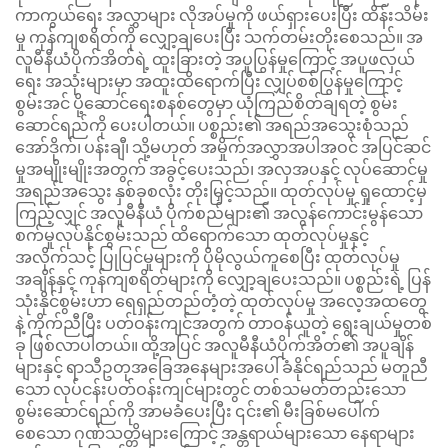
ကာကွယ်ရေး အလွှာများ လိုအပ်မှုကို ဖယ်ရှားပေးပြီး ထိန်းသိမ်း
မှု ကုန်ကျစရိတ်ကို လျှော့ချပေးပြီး သက်တမ်းတိုးစေသည်။ အ
လူမီနီယံပိုက်အိတ်ရဲ့ ထူးခြားတဲ့ အပူပြွန်မှုကြောင့် အပူဖလှယ်
ရေး အသုံးများမှာ အထူးထိရောက်ပြီး လျှပ်စစ်ပြွန်မှုကြောင့်
စွမ်းအင် ပို့ဆောင်ရေးစနစ်တွေမှာ ယုံကြည်စိတ်ချရတဲ့ စွမ်း
ဆောင်ရည်ကို ပေးပါတယ်။ ပစ္စည်း၏ အရည်အသွေးစုံသည်
အော်ဒိုက်၊ ပန်းချီ၊ သို့မဟုတ် အမှိုက်အလွှာအပါအဝင် အပြင်ဆင်
မှုအမျိုးမျိုးအတွက် အခွင့်ပေးသည်၊ အလှအပနှင့် လုပ်ဆောင်မှု
အရည်အသွေး နှစ်ခုစလုံး တိုးမြှင့်သည်။ ထုတ်လုပ်မှု ရှုထောင့်မှ
ကြည့်လျှင် အလူမီနီယံ ပိုက်စည်များ၏ အလွန်ကောင်းမွန်သော
စက်မှုလုပ်နိုင်စွမ်းသည် ထိရောက်သော ထုတ်လုပ်မှုနှင့်
အလိုက်သင့် ပြုပြင်မှုများကို ပိုမိုလွယ်ကူစေပြီး ထုတ်လုပ်မှု
အချိန်နှင့် ကုန်ကျစရိတ်များကို လျှော့ချပေးသည်။ ပစ္စည်းရဲ့ ပြန်
သုံးနိုင်စွမ်းဟာ ရေရှည်တည်တံ့တဲ့ ထုတ်လုပ်မှု အလေ့အထတွေ
နဲ့ ကိုက်ညီပြီး ပတ်ဝန်းကျင်အတွက် တာဝန်ယူတဲ့ ရွေးချယ်မှုတစ်
ခု ဖြစ်လာပါတယ်။ ထို့အပြင် အလူမီနီယံပိုက်အိတ်၏ အပူချိန်
များနှင့် ရာသီဥတုအခြေအနေများအပေါ် ခံနိုင်ရည်သည် မတူညီ
သော လုပ်ငန်းပတ်ဝန်းကျင်များတွင် တစ်သမတ်တည်းသော
စွမ်းဆောင်ရည်ကို အာမခံပေးပြီး ၎င်း၏ မီးခြစ်မပေါက်
စေသော ဂုဏ်သတ္တိများကြောင့် အန္တရာယ်များသော နေရာများ