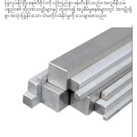
ပြုလုပ်နိုင်ပြီး စနစ်ဒီဇိုင်းကို ယုံကြည်စွာ ဖန်တီးနိုင်သည်။ အလူမီနီယမ်
ပစ္စည်း၏ ထိုဂုဏ်သတ္တိများနှင့် တွဲဖက်၍ အပူစီမံမှုစနစ်များတွင် အကျိုးရှိ
စွာ အသုံးပြုနိုင်သော သံမတိုင်းခံနိုင်မှုကို သေချာစေသည်။