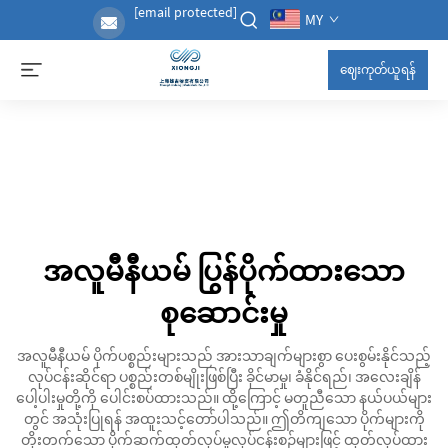
[email protected]
MY
ဈေးကုတ်ယူရန်
အလူမီနီယမ် ပြွန်ပိုက်ထားသော
စုဆောင်းမှု
အလူမီနီယမ် ပိုက်ပစ္စည်းများသည် အားသာချက်များစွာ ပေးစွမ်းနိုင်သည့်
လုပ်ငန်းဆိုင်ရာ ပစ္စည်းတစ်မျိုးဖြစ်ပြီး ခိုင်မာမှု၊ ခံနိုင်ရည်၊ အလေးချိန်
ပေါ့ပါးမှုတို့ကို ပေါင်းစပ်ထားသည်။ ထို့ကြောင့် မတူညီသော နယ်ပယ်များ
တွင် အသုံးပြုရန် အထူးသင့်တော်ပါသည်။ ဤတိကျသော ပိုက်များကို
တိုးတက်သော ပိုက်ဆက်ထုတ်လုပ်မှုလုပ်ငန်းစဉ်များဖြင့် ထုတ်လုပ်ထား