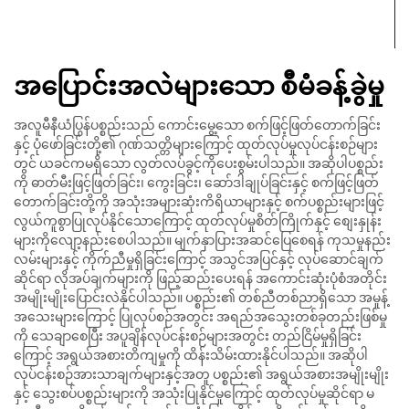
အပြောင်းအလဲများသော စီမံခန့်ခွဲမှု
အလူမီနီယံပြွန်ပစ္စည်းသည် ကောင်းမွေ့သော စက်ဖြင့်ဖြတ်တောက်ခြင်း
နှင့် ပုံဖော်ခြင်းတို့၏ ဂုဏ်သတ္တိများကြောင့် ထုတ်လုပ်မှုလုပ်ငန်းစဉ်များ
တွင် ယခင်ကမရှိသော လွတ်လပ်ခွင့်ကိုပေးစွမ်းပါသည်။ အဆိုပါပစ္စည်း
ကို ဓာတ်မီးဖြင့်ဖြတ်ခြင်း၊ ကွေးခြင်း၊ ဆော်ဒါချုပ်ခြင်းနှင့် စက်ဖြင့်ဖြတ်
တောက်ခြင်းတို့ကို အသုံးအများဆုံးကိရိယာများနှင့် စက်ပစ္စည်းများဖြင့်
လွယ်ကူစွာပြုလုပ်နိုင်သောကြောင့် ထုတ်လုပ်မှုစိတ်ကြိုက်နှင့် စျေးနှုန်း
များကိုလျော့နည်းစေပါသည်။ မျက်နှာပြားအဆင်ပြေစေရန် ကုသမှုနည်း
လမ်းများနှင့် ကိုက်ညီမှုရှိခြင်းကြောင့် အသွင်အပြင်နှင့် လုပ်ဆောင်ချက်
ဆိုင်ရာ လိုအပ်ချက်များကို ဖြည့်ဆည်းပေးရန် အကောင်းဆုံးပုံစံအတိုင်း
အမျိုးမျိုးပြောင်းလဲနိုင်ပါသည်။ ပစ္စည်း၏ တစ်ညီတစ်ညာရှိသော အမှုန့်
အသေးများကြောင့် ပြုလုပ်စဉ်အတွင်း အရည်အသွေးတစ်ခုတည်းဖြစ်မှု
ကို သေချာစေပြီး အပူချိန်လုပ်ငန်းစဉ်များအတွင်း တည်ငြိမ်မှုရှိခြင်း
ကြောင့် အရွယ်အစားတိကျမှုကို ထိန်းသိမ်းထားနိုင်ပါသည်။ အဆိုပါ
လုပ်ငန်းစဉ်အားသာချက်များနှင့်အတူ ပစ္စည်း၏ အရွယ်အစားအမျိုးမျိုး
နှင့် သွေးစပ်ပစ္စည်းများကို အသုံးပြုနိုင်မှုကြောင့် ထုတ်လုပ်မှုဆိုင်ရာ မ