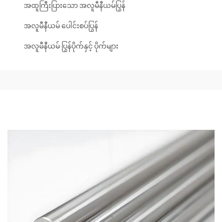
အထူကြီးပြားသော အလူမီနီယမ်ပြွန်
အလူမီနီယမ် ပေါင်းစပ်ပြွန်
အလူမီနီယမ် ပြွန်ပိုက်နှင့် ပိုက်များ