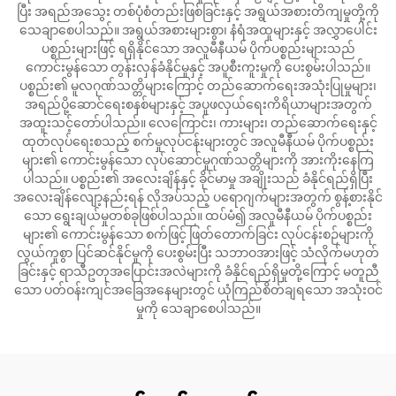
ပြီး အရည်အသွေး တစ်ပုံစံတည်းဖြစ်ခြင်းနှင့် အရွယ်အစားတိကျမှုတို့ကို
သေချာစေပါသည်။ အရွယ်အစားများစွာ၊ နံရံအထူများနှင့် အလွှာပေါင်း
ပစ္စည်းများဖြင့် ရရှိနိုင်သော အလူမီနီယမ် ပိုက်ပစ္စည်းများသည်
ကောင်းမွန်သော တွန်းလှန်ခံနိုင်မှုနှင့် အပူစီးကူးမှုကို ပေးစွမ်းပါသည်။
ပစ္စည်း၏ မူလဂုဏ်သတ္တိများကြောင့် တည်ဆောက်ရေးအသုံးပြုမှုများ၊
အရည်ပို့ဆောင်ရေးစနစ်များနှင့် အပူဖလှယ်ရေးကိရိယာများအတွက်
အထူးသင့်တော်ပါသည်။ လေကြောင်း၊ ကားများ၊ တည်ဆောက်ရေးနှင့်
ထုတ်လုပ်ရေးစသည့် စက်မှုလုပ်ငန်းများတွင် အလူမီနီယမ် ပိုက်ပစ္စည်း
များ၏ ကောင်းမွန်သော လုပ်ဆောင်မှုဂုဏ်သတ္တိများကို အားကိုးနေကြ
ပါသည်။ ပစ္စည်း၏ အလေးချိန်နှင့် ခိုင်မာမှု အချိုးသည် ခံနိုင်ရည်ရှိပြီး
အလေးချိန်လျော့နည်းရန် လိုအပ်သည့် ပရောဂျက်များအတွက် စွန့်စားနိုင်
သော ရွေးချယ်မှုတစ်ခုဖြစ်ပါသည်။ ထပ်မံ၍ အလူမီနီယမ် ပိုက်ပစ္စည်း
များ၏ ကောင်းမွန်သော စက်ဖြင့် ဖြတ်တောက်ခြင်း လုပ်ငန်းစဉ်များကို
လွယ်ကူစွာ ပြင်ဆင်နိုင်မှုကို ပေးစွမ်းပြီး သဘာဝအားဖြင့် သံလိုက်မဟုတ်
ခြင်းနှင့် ရာသီဥတုအပြောင်းအလဲများကို ခံနိုင်ရည်ရှိမှုတို့ကြောင့် မတူညီ
သော ပတ်ဝန်းကျင်အခြေအနေများတွင် ယုံကြည်စိတ်ချရသော အသုံးဝင်
မှုကို သေချာစေပါသည်။