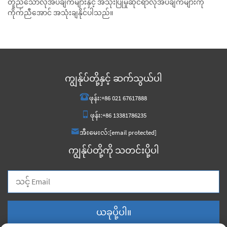
တူညီသောလိုအပ်ချက်များနှင့် အသုံးပြုမှုဆိုင်ရာလိုအပ်ချက်များကို
ကိုက်ညီအောင် အသုံးချနိုင်ပါသည်။
ကျွန်ုပ်တို့နှင့် ဆက်သွယ်ပါ
ဖုန်း:
+86 021 67617888
ဖုန်း:
+86 13381786235
အီးမေးလ်:
[email protected]
ကျွန်ုပ်တို့ကို သတင်းပို့ပါ
ယခုပို့ပါ။