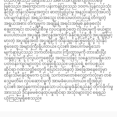
တည်တံ့မှုသည် အခြားသော အဓိကအကျိုးကျေးဇူးတစ်ခု
ဖြစ်သည်၊ အကြောင်းက ပန်းကန်ပြားသည် ၁၀၀% ပြန်လည်သုံး
နိုင်ပြီး ထိန်းသိမ်းမှုအတွင်း ဓာတုပြုပြင်မှု အနည်းဆုံးလိုအပ်လို့
ပါ။ မျက်နှာပြင် အရည်အသွေး တစ်သမတ်တည်းနဲ့ တိကျတဲ့
အရွယ်အစား တိကျမှုက အချိန်နဲ့ အရင်းအမြစ် နှစ်ခုစလုံး
ချွေတာရင်း ထပ်မံပြီးစီးမှု လုပ်ငန်းစဉ်တွေ လိုအပ်မှုကို ဖယ်ရှား
ပေးပါတယ်။ အပူချိန် အလွန်အကျွံကို ခံနိုင်ရည်ရှိလို့ အပူချိန်မြင့်
မားတဲ့ အပူချိန်အထိ အပူချိန်ကို ထိန်းချုပ်နိုင်စွမ်းရှိလို့ သုံးနိုင်
စွမ်းတွေ အများကြီးရှိပါတယ်။ ၎င်း၏ အပေါက်မရှိသော
မျက်နှာပြင်သည် ဘက်တီးရီးယား ကြီးထွားမှုကို တားဆီးပြီး
သန့်ရှင်းမှုကို ပိုလွယ်ကူစေပြီး အထူးသဖြင့် သန္ဓေသားမရှိသော
ပတ်ဝန်းကျင်များတွင် တန်ဖိုးရှိသည်။ ပစ္စည်းရဲ့ စက်ပစ္စည်း
ဆိုင်ရာ ဂုဏ်သတ္တိတွေကို ပြောင်းလဲနေတဲ့ အခြေအနေတွေမှာ
ထိန်းသိမ်းနိုင်စွမ်းက ၎င်းရဲ့ သက်တမ်းတစ်လျှောက်လုံးမှာ တစ်
သွေမတိမ်း လုပ်ဆောင်မှုကို အာမခံပေးပါတယ်။ ထို့အပြင်
၎င်း၏ အလွန်ကောင်းမွန်သော ပင်ပန်းမှုခံနိုင်ရည်နှင့် တိုက်ခိုက်မှု
အားသည် ဒိုင်နမ်မစ်ဝန်ထုပ်မှုဆိုင်ရာ အသုံးများတွင် ရေရှည်
ယုံကြည်မှုရှိစေသည်။