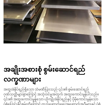
အချိုးအစားစုံ စွမ်းဆောင်ရည်
လက္ခဏာများ
အထူးခံနိုင်ရည်ရှိသော သံမဏိပြားသည် ၎င်း၏ စွမ်းဆောင်ရည်
ဂုဏ်သတ္တိများစွာကြောင့် အသုံးဝင်မှုအတွက် အထူးကောင်းမွန်ပါသည်။
၎င်း၏ အထူးကောင်းမွန်သော ယိုကျိုးခံနိုင်ရည်နှင့် ပိုမိုကောင်းမွန်သော
ပုံစံပြောင်းနိုင်စွမ်းတို့ကြောင့် တည်ဆောက်ရေးအဆောက်အဦများနှင့် ပုံစံ