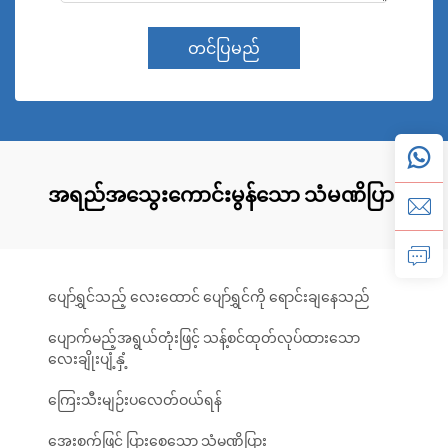
တင်ပြမည်
အရည်အသွေးကောင်းမွန်သော သံမဏိပြား
ပျော်ရွှင်သည့် လေးထောင် ပျော်ရွှင်ကို ရောင်းချနေသည်
ပျောက်မည့်အရွယ်တုံးဖြင့် သန့်စင်ထုတ်လုပ်ထားသော
လေးချိုးပျံ့နှံ့
ကြေးသီးမျဉ်းပလေတ်ဝယ်ရန်
အေးစက်ဖြင့် ပြားစေသော သံမဏိပြား