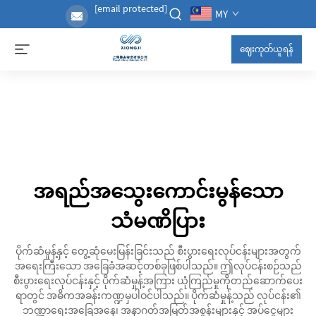
[email protected]
MY
ဈေးကုတ်ယူရန်
အရည်အသွေးကောင်းမွန်သော
သံမဏိပြား
ပိုက်ဆံမှုန့်နှင့် တွေ့ဆုံမေးမြန်းခြင်းသည် စီးပွားရေးလုပ်ငန်းများအတွက်
အရေးကြီးသော အခြေခံအဆင့်တစ်ခုဖြစ်ပါသည်။ ဤလုပ်ငန်းစဉ်သည်
စီးပွားရေးလုပ်ငန်းနှင့် ပိုက်ဆံမှုန့်အကြား ယုံကြည်မှုကိုတည်ဆောက်ပေး
ရာတွင် အဓိကအခန်းကဏ္ဍမှပါဝင်ပါသည်။ ပိုက်ဆံမှုန့်သည် လုပ်ငန်း၏
ဘဏ္ဍာရေးအခြေအနေ၊ အနာဂတ်အမြတ်အစွန်းများနှင့် အပ်ငွေများ