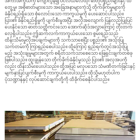
အကာအကွယ်ကို ကျော်လွန်၍ ပင်လယ်လေထု၊ ဓာတုပစ္စည်းများနှင့် ထိ
တွေ့မှု၊ အစိုဓာတ်များသော အခြေအနာများကဲ့သို့ တိုက်ခိုက်မှုများကို
ခံနိုင်ရည်ရှိသော စုံလောင်းသော ကာကွယ်မှုကို ပေးဆောင်ပါသည်။
ပြား၏ ခံနိုင်ရည်ရှိမှုကို ပျက်စီးမှုအပြီး အလိုအလျောက် ပြန်လည်ပြုပြင်
ပေးနိုင်သော ဓာတ်သတ္တိကင်းသော အောက်ဆိုဒ်အလွှာကြောင့် တိုးတက်
လေ့ရှိပါသည်။ ဤဆက်လက်ကာကွယ်ပေးသော စွမ်းရည်သည်
ထိန်းသိမ်းမှုလိုအပ်ချက်များကို သက်သာစေပြီး ပစ္စည်း၏ အသုံးပြု
သက်တမ်းကို ကြာရှည်စေပါသည်။ ထို့ကြောင့် ရှည်ရက်တွင်အသုံးပြု
မည့် အသုံးချမှုများအတွက် စရိတ်သက်သာစေသော ဖြေရှင်းချက်တစ်ခု
ဖြစ်ပါသည်။ ထူးချွန်သော တိုက်ခိုက်ခံနိုင်မှုသည် ပြား၏ အလှအပကို
လည်း ထိန်းသိမ်းပေးပါသည်။ ထို့အပြင် မလှပသော သံမဏိတက်ခြင်းနှင့်
မျက်နှာပြင်ပျက်စီးမှုကို ကာကွယ်ပေးပါသည်။ ထိုသို့မဟုတ်ပါက
ပုံသဏ္ဍာန်နှင့် လုပ်ဆောင်ချက်တို့ကို ထိခိုက်စေနိုင်ပါသည်။