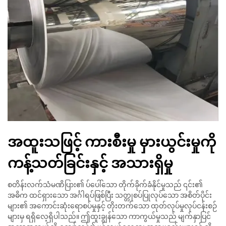
အထူးသဖြင့် ကားစီးမှု မှားယွင်းမှုကို
ကန့်သတ်ခြင်းနှင့် အသားရှိမှု
စတိန်းလက်သံမဏိပြား၏ ပ်ပေါ်သော တိုက်ခိုက်ခံနိုင်မှုသည် ၎င်း၏
အဓိက ထင်ရှားသော အင်္ဂါရပ်ဖြစ်ပြီး သတ္တုစပ်ပြုလုပ်သော အစိတ်ပိုင်း
များ၏ အကောင်းဆုံးရောစပ်မှုနှင့် တိုးတက်သော ထုတ်လုပ်မှုလုပ်ငန်းစဉ်
များမှ ရရှိလေ့ရှိပါသည်။ ဤထူးချွန်သော ကာကွယ်မှုသည် မျက်နှာပြင်