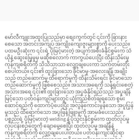
ပြွန်များ
မော်လီကျူးအထူးပြုသည်မှာ စျေးကွက်တွင် ၎င်းကို ခြားနား
စေသော အတင်းအကျပ် အကျိုးကျေးဇူးများစွာကို ပေးသည်။
ပထမဦးဆုံးက ၎င်းရဲ့ ပိုမြင့်မားတဲ့ အပျက်အစီးခံနိုင်စွမ်းက သံ
ယိုနဲ့ ဆွေးမြေ့မှုမှ မဆိုစလောက် ကာကွယ်ပေးပြီး ထိန်းသိမ်းမှု
ကုန်ကျစရိတ်ကို သိသိသာသာ လျှော့ချပေးကာ သက်တမ်းတိုး
စေပါတယ်။ ၎င်း၏ ထူးခြားသော ခိုင်မာမှု-အလေးချိန် အချိုး
သည် တည်ဆောက်မှု ထိရောက်မှုကို ထိန်းသိမ်းရင်း ခိုင်မာသော
တည်ဆောက်မှုကို ဖြစ်စေသည်။ အသားအရေကို သန့်ရှင်းစေတဲ့
အသားအရေ ၎င်း၏ ထူးခြားသော အပူခံနိုင်ရည်သည် အပူချိန်
မြင့်သော ပတ်ဝန်းကျင်များတွင် ယုံကြည်စိတ်ချရသော စွမ်း
ဆောင်ရည်ကို ထောက်ပံ့ပေးပြီး အလွန်ကောင်းမွန်သော အပူပြွန်
မှုသည် ထိရောက်သော အပူဖြန့်ဖြူးမှုကို အာမခံပေးသည်။
ပစ္စည်းရဲ့ ပိုမြင့်မားတဲ့ welding နဲ့ ပုံသွင်းနိုင်စွမ်းက ထုတ်လုပ်မှု
လုပ်ငန်းစဉ်တွေကို ချောမွေ့စေပြီး ထုတ်လုပ်မှု အချိန်နဲ့
ကုန်ကျစရိတ်ကို လျှော့ချပေးပါတယ်။ ပတ်ဝန်းကျင်ဆိုင်ရာ