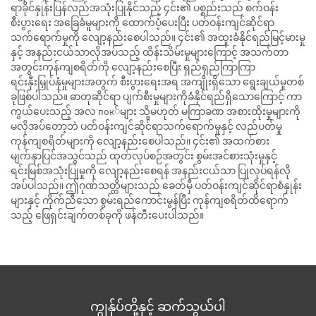
ရာခိုင်နှုန်းပြန်လည်အသုံးပြုနိုင်သည့် ၄င်း၏ ပစ္စည်းသည် စက်ဝန်း
စီးပွားရေး အခြေခံမူများကို ထောက်ပံ့ပေးပြီး ပတ်ဝန်းကျင်ဆိုင်ရာ
သက်ရောက်မှုကို လျော့နည်းစေပါသည်။ ၄င်း၏ အထူးခံနိုင်ရည်မြင့်မားမှု
နှင့် အနည်းငယ်သာလိုအပ်သည့် ထိန်းသိမ်းမှုများကြောင့် အသက်တာ
အတွင်းကုန်ကျစရိတ်ကို လျော့နည်းစေပြီး ရှည်ရှည်ကြာကြာ
ရင်းနှီးမြှုပ်နှံမှုများအတွက် စီးပွားရေးအရ အကျိုးရှိသော ရွေးချယ်မှုတစ်
ခုဖြစ်ပါသည်။ ဓာတုဆိုင်ရာ ပျက်စီးမှုများကိုခံနိုင်ရည်ရှိသောကြောင့် ကာ
ကွယ်ပေးသည့် အလ пок်များ သို့မဟုတ် မကြာခဏ အစားထိုးမှုများကို
မလိုအပ်တော့ဘဲ ပတ်ဝန်းကျင်ဆိုင်ရာသက်ရောက်မှုနှင့် လည်ပတ်မှု
ကုန်ကျစရိတ်များကို လျော့နည်းစေပါသည်။ ၄င်း၏ အထက်စား
မျက်နှာပြင်အသွင်သည် ထုတ်လုပ်စဉ်အတွင်း စွမ်းအင်စားသုံးမှုနှင့်
ရင်းမြစ်အသုံးပြုမှုကို လျော့နည်းစေရန် အနည်းငယ်သာ ပြုလုပ်ရန်လို
အပ်ပါသည်။ ဤဂုဏ်သတ္တိများသည် ခေတ်မှီ ပတ်ဝန်းကျင်ဆိုင်ရာစံနှုန်း
များနှင့် ကိုက်ညီသော စွမ်းရည်ကောင်းမွန်ပြီး ကုန်ကျစရိတ်ထိရောက်
သည့် ဖြေရှင်းချက်တစ်ခုကို ဖန်တီးပေးပါသည်။
ကျွန်ုပ်တို့နှင့် ဆက်သွယ်ပါ