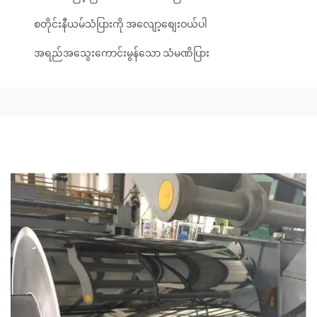
စတိုင်းနီယမ်သံပြားကို အလျော့စျေးဝယ်ပါ
အရည်အသွေးကောင်းမွန်သော သံမဏိပြား