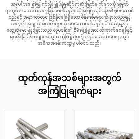
အပေါ် အခြေခံ၍ ရင်းနှီးမြှုပ်နှံမှုဆိုင်ရာဆုံးဖြတ်ချက်များကို ချမှတ်
ရာတွင် အထောက်အကူဖြစ်စေပါသည်။ ထို့အပြင် လုပ်ငန်း၏ စွမ်းဆောင်
ရည်နှင့် အနာဂတ်တွင် ဖြစ်နိုင်ခြေရှိသော စိန်ခေါ်မှုများကို နားလည်ရန်
အတွက် အချက်အလက်များကို ပေးဆောင်ပါသည်။ ပိုက်ဆံမှုန့်နှင့်
တွေ့ဆုံမေးမြန်းခြင်းသည် လုပ်ငန်း၏ စီမံခန့်ခွဲမှုအား တိုးတက်စေရန်နှင့်
ရင်းနှီးမြှုပ်နှံသူများအတွက် ယုံကြည်မှုကို တည်ဆောက်ပေးရာတွင်
အဓိကအခန်းကဏ္ဍမှ ပါဝင်ပါသည်။
ထုတ်ကုန်အသစ်များအတွက်
အကြံပြုချက်များ