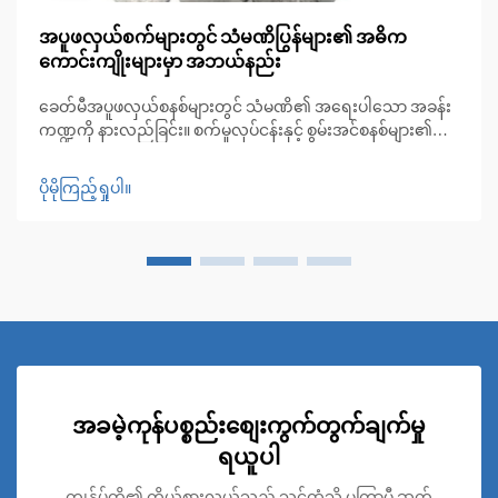
အပူဖလှယ်စက်များတွင် သံမဏိပြွန်များ၏ အဓိက
ကောင်းကျိုးများမှာ အဘယ်နည်း
ခေတ်မီအပူဖလှယ်စနစ်များတွင် သံမဏိ၏ အရေးပါသော အခန်း
ကဏ္ဍကို နားလည်ခြင်း။ စက်မှုလုပ်ငန်းနှင့် စွမ်းအင်စနစ်များ၏
နယ်ပယ်တွင် အပူလဲပစ္စည်းများသည် ထိရောက်သော အပူစီမံခန့်ခွဲ
မှု၏ အဓိကအချက်ဖြစ်ပါသည်။ ဤရှုပ်ထွေးသောစနစ်များ၏
ပိုမိုကြည့်ရှုပါ။
ဗဟိုချက်တွင်...
အခမဲ့ကုန်ပစ္စည်းစျေးကွက်တွက်ချက်မှု
ရယူပါ
ကျွန်ုပ်တို့၏ ကိုယ်စားလှယ်သည် သင့်ထံသို့ မကြာမီ ဆက်