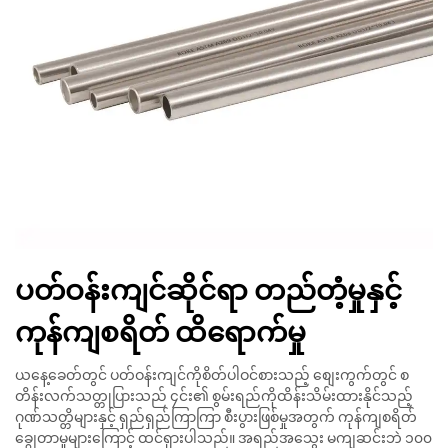
ပတ်ဝန်းကျင်ဆိုင်ရာ တည်တံ့မှုနှင့်
ကုန်ကျစရိတ် ထိရောက်မှု
ယနေ့ခေတ်တွင် ပတ်ဝန်းကျင်ကိုစိတ်ပါဝင်စားသည့် စျေးကွက်တွင် စ
တိန်းလက်သတ္တုပြားသည် ၄င်း၏ စွမ်းရည်ကိုထိန်းသိမ်းထားနိုင်သည့်
ဂုဏ်သတ္တိများနှင့် ရှည်ရှည်ကြာကြာ စီးပွားဖြစ်မှုအတွက် ကုန်ကျစရိတ်
ချွေတာမှုများကြောင့် ထင်ရှားပါသည်။ အရည်အသွေး မကျဆင်းဘဲ ၁၀၀