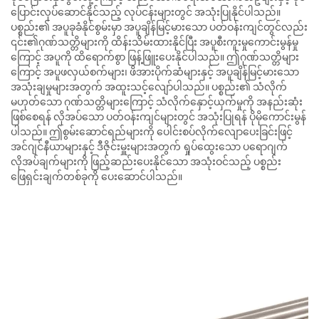
ပြောင်းလုပ်ဆောင်နိုင်သည့် လုပ်ငန်းများတွင် အသုံးပြုနိုင်ပါသည်။
ပစ္စည်း၏ အပူခုခံနိုင်စွမ်းမှာ အပူချိန်မြင့်မားသော ပတ်ဝန်းကျင်တွင်လည်း
၎င်း၏ဂုဏ်သတ္တိများကို ထိန်းသိမ်းထားနိုင်ပြီး အပူစီးကူးမှုကောင်းမွန်မှု
ကြောင့် အပူကို ထိရောက်စွာ ဖြန့်ဖြူးပေးနိုင်ပါသည်။ ဤဂုဏ်သတ္တိများ
ကြောင့် အပူဖလှယ်စက်များ၊ ဖိအားပိုက်ဆံများနှင့် အပူချိန်မြင့်မားသော
အသုံးချမှုများအတွက် အထူးသင့်လျော်ပါသည်။ ပစ္စည်း၏ သံလိုက်
မဟုတ်သော ဂုဏ်သတ္တိများကြောင့် သံလိုက်နှောင့်ယှက်မှုကို အနည်းဆုံး
ဖြစ်စေရန် လိုအပ်သော ပတ်ဝန်းကျင်များတွင် အသုံးပြုရန် ပိုမိုကောင်းမွန်
ပါသည်။ ဤစွမ်းဆောင်ရည်များကို ပေါင်းစပ်လိုက်လျောပေးခြင်းဖြင့်
အင်ဂျင်နီယာများနှင့် ဒီဇိုင်းမှူးများအတွက် ရှုပ်ထွေးသော ပရောဂျက်
လိုအပ်ချက်များကို ဖြည့်ဆည်းပေးနိုင်သော အသုံးဝင်သည့် ပစ္စည်း
ဖြေရှင်းချက်တစ်ခုကို ပေးဆောင်ပါသည်။