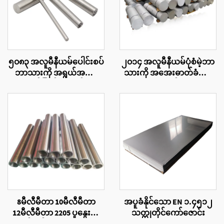
၅၀၈၃ အလူမီနီယမ်ပေါင်းစပ်
၂၀၁၄ အလူမီနီယမ်ပုံစံမဲ့ဘာ
ဘာသားကို အရွယ်အစား
သားကို အအေးဓာတ်ခံပေး
အလိုက်ဖြတ်တောက်ပေး
သော ပေးသွင်းသူများ
ခြင်း
8မီလီမီတာ 10မီလီမီတာ
အပူခံနိုင်သော EN ၁.၄၅၁၂
12မီလီမီတာ 2205 ပူနွေးစွာ
သတ္တုတိုင်ကော်ဇောင်း
ထုတ်လုပ်ထားသောသတ္တု