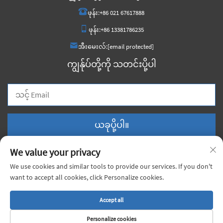
ဖုန်း:
+86 021 67617888
ဖုန်း:
+86 13381786235
အီးမေးလ်:
[email protected]
ကျွန်ုပ်တို့ကို သတင်းပို့ပါ
ယခုပို့ပါ။
We value your privacy
We use cookies and similar tools to provide our services. If you don't
want to accept all cookies, click Personalize cookies.
မူပိုင်ခွင့် © 2025 တရုတ်ရှန်ကျီး ရှုံးဂျီ ပစ္စည်းများကုမ္ပဏီလီမိတက်၊ ပုဂ္ဂလိက
အခွင့်အရေးများ မူပိုင်ခွင့်ရယူထားပါသည်။ |
လုံခြုံရေးမူဝါဒ
Accept all
Personalize cookies