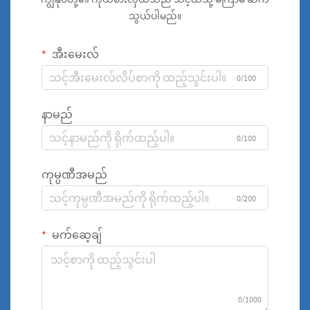
သွယ်ပါမည်။
အီးမေးလ်
0/100
နာမည်
0/100
ကုမ္ပဏီအမည်
0/200
မက်ဆေ့ချ်
0/1000