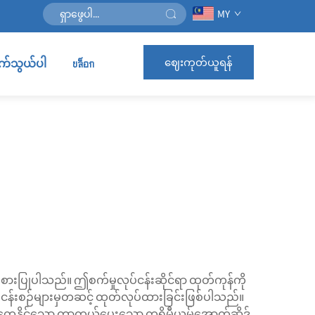
MY
ဈေးကုတ်ယူရန်
ဆက်သွယ်ပါ
บล็อก
်စားပြုပါသည်။ ဤစက်မှုလုပ်ငန်းဆိုင်ရာ ထုတ်ကုန်ကို
ုပ်ငန်းစဉ်များမှတဆင့် ထုတ်လုပ်ထားခြင်းဖြစ်ပါသည်။
 မမြင်တွေ့နိုင်သော ကာကွယ်ပေးသော ကရိုမီယမ်အောက်ဆိဒ်