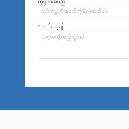
ကုမ္ပဏီအမည်
မက်ဆေ့ချ်