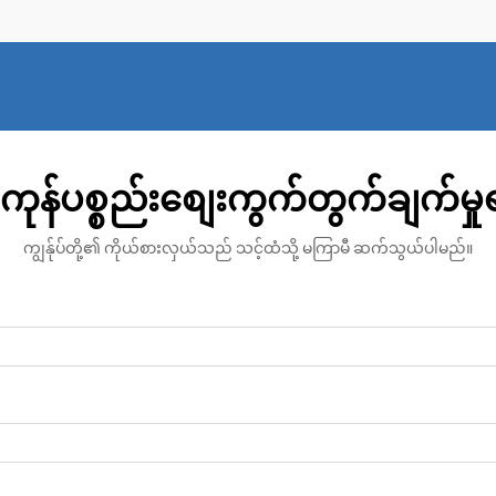
ကုန်ပစ္စည်းစျေးကွက်တွက်ချက်မှ
ကျွန်ုပ်တို့၏ ကိုယ်စားလှယ်သည် သင့်ထံသို့ မကြာမီ ဆက်သွယ်ပါမည်။