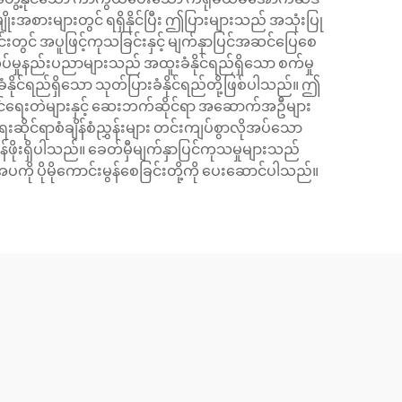
ိုးအစားများတွင် ရရှိနိုင်ပြီး ဤပြားများသည် အသုံးပြု
င်းတွင် အပူဖြင့်ကုသခြင်းနှင့် မျက်နှာပြင်အဆင်ပြေစေ
လုပ်မှုနည်းပညာများသည် အထူးခံနိုင်ရည်ရှိသော စက်မှု
းခံနိုင်ရည်ရှိသော သုတ်ပြားခံနိုင်ရည်တို့ဖြစ်ပါသည်။ ဤ
ာင်ရေးတဲများနှင့် ဆေးဘက်ဆိုင်ရာ အဆောက်အဦများ
ိုင်ရာစံချိန်စံညွှန်းများ တင်းကျပ်စွာလိုအပ်သော
ဖိုးရှိပါသည်။ ခေတ်မှီမျက်နှာပြင်ကုသမှုများသည်
အပကို ပိုမိုကောင်းမွန်စေခြင်းတို့ကို ပေးဆောင်ပါသည်။