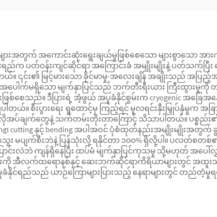
ျားအတွက် အကောင်းဆုံးရွေးချယ်မှုဖြစ်စေသော များစွာသော အား
င်ရည်က ပတ်ဝန်းကျင်ဆိုင်ရာ အကြောင်းခံ အမျိုးမျိုးနဲ့ ပတ်သက်ပြီး
ယ်။ ၎င်း၏ မြင့်မားသော ခိုင်မာမှု-အလေးချိန် အချိုးသည် အပြည့်
ေါက်မရှိသော မျက်နှာပြင်သည် ဘက်တီးရီးယား ကြီးထွားမှုကို တားဆီး
ြစ်စေသည်။ ဒီပြားရဲ့ အံ့ဖွယ် အပူခံနိုင်စွမ်းက cryogenic အခြေ
ပြုပါတယ်။ စီးပွားရေး ရှုထောင့်မှ ကြည့်ရင် မူလရင်းနှီးမြှုပ်နှံမှုက အ
ှု လိုအပ်ချက်တွေနဲ့ သက်တမ်းတိုးတာကြောင့် သိသာပါတယ်။ ပစ္စည်
ding၊ cutting နှင့် bending အပါအဝင် ပုံစံထုတ်နည်းအမျိုးမျိုးအတွ
မပျက်စီးဘဲနဲ့ ပြန်သုံးလို့ ရနိုင်တာ ၁၀၀% ရှိလို့ပါ။ ပလတ်စ
င်းလဲဘဲ ကျန်ရှိနေပြီး ထပ်မံ မျက်နှာပြင်ကုသမှု သို့မဟုတ် အပေါ်လွ
၎င်းကို အီလက်ထရောနစ်နှင့် ဆေးဘက်ဆိုင်ရာကိရိယာများတွင် အထူးသု
်မှုခံနိုင်ရည်သည် ယာဉ်ကြောများပြားသည့် နေရာများတွင် တည်တံ့မှု