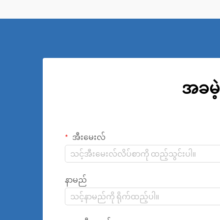
အခမဲ့
အီးမေးလ်
နာမည်