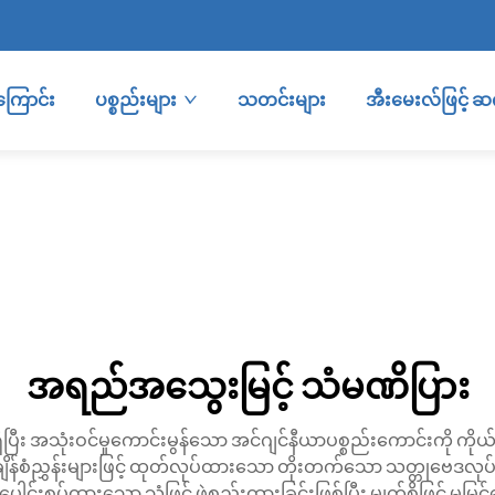
ကြောင်း
ပစ္စည်းများ
သတင်းများ
အီးမေးလ်ဖြင့် 
အရည်အသွေးမြင့် သံမဏိပြား
ီး အသုံးဝင်မှုကောင်းမွန်သော အင်ဂျင်နီယာပစ္စည်းကောင်းကို ကိုယ
စံချိန်စံညွှန်းများဖြင့် ထုတ်လုပ်ထားသော တိုးတက်သော သတ္တုဗေဒလ
 ပေါင်းစပ်ထားသော သံဖြင့် ဖွဲ့စည်းထားခြင်းဖြစ်ပြီး မျက်စိဖြင့်