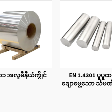
၁ အလူမီနီယံကွိုင်
EN 1.4301 ပူပူထ
ချောမွေ့သော သံမ
ကို အမျိုးအစားစုံလုံး