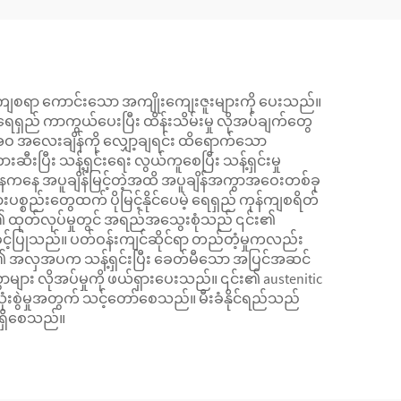
ကျစရာ ကောင်းသော အကျိုးကျေးဇူးများကို ပေးသည်။
 ရေရှည် ကာကွယ်ပေးပြီး ထိန်းသိမ်းမှု လိုအပ်ချက်တွေ
အဝ အလေးချိန်ကို လျှော့ချရင်း ထိရောက်သော
ပြီး သန့်ရှင်းရေး လွယ်ကူစေပြီး သန့်ရှင်းမှု
အနေကနေ အပူချိန်မြင့်တဲ့အထိ အပူချိန်အကွာအဝေးတစ်ခု
ခြားပစ္စည်းတွေထက် ပိုမြင့်နိုင်ပေမဲ့ ရေရှည် ကုန်ကျစရိတ်
း၏ ထုတ်လုပ်မှုတွင် အရည်အသွေးစုံသည် ၎င်း၏
က် ခွင့်ပြုသည်။ ပတ်ဝန်းကျင်ဆိုင်ရာ တည်တံ့မှုကလည်း
တစ်၏ အလှအပက သန့်ရှင်းပြီး ခေတ်မီသော အပြင်အဆင်
ှာများ လိုအပ်မှုကို ဖယ်ရှားပေးသည်။ ၎င်း၏ austenitic
ံးစွဲမှုအတွက် သင့်တော်စေသည်။ မီးခံနိုင်ရည်သည်
ရရှိစေသည်။