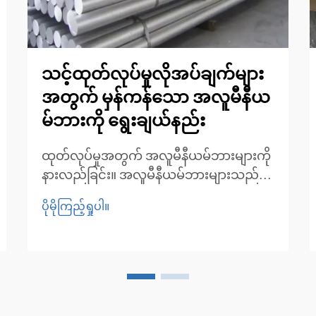
သင့်ထုတ်လုပ်မှုလိုအပ်ချက်များ
အတွက် မှန်ကန်သော အလူမီနီယ
မ်ဘားကို ရွေးချယ်နည်း
ထုတ်လုပ်မှုအတွက် အလူမီနီယမ်ဘားများကို
နားလည်ခြင်း။ အလူမီနီယမ်ဘားများသည်
အလေးချိန်ပေါ့ပါးမှု၊ ခိုင်ခံ့မှုနှင့် ချေးမတက်
ပိုမိုကြည့်ရှုပါ။
နိုင်စွမ်းတို့ကြောင့် ထုတ်လုပ်မှုလုပ်ငန်းများ
တွင် အသုံးပြုလေ့ရှိသော ပစ္စည်းတစ်မျိုးဖြစ်
ပါသည်။ ထုတ်လုပ်မှုပ...