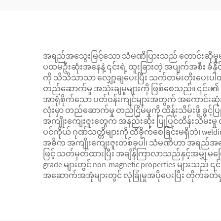
အရည်အသွေးမြင့်သော သံမဏိပြားသည် တောင်းဆိုမှုမ
ပထမဦးဆုံးအနေနဲ့ ၎င်းရဲ့ ထူးခြားတဲ့ အပျက်အစီး ခံနို
ကို သိသိသာသာ လျှော့ချပေးပြီး သက်တမ်းတိုးပေးပါတ
တည်ဆောက်မှု အသုံးချမှုများကို ဖြစ်စေသည်။ ၎င်း၏ အပ
အာရုံစိုက်သော ပတ်ဝန်းကျင်များအတွက် အကောင်းဆုံးဖ
လုံးမှာ တည်ဆောက်မှု တည်ငြိမ်မှုကို ထိန်းသိမ်းဖို့ ခွင့်
အကျိုးကျေးဇူးတွေက အနည်းဆုံး ပြုပြင်ထိန်းသိမ်းမ
ပင်ကိုယ် ဂုဏ်သတ္တိများကို ထိခိုက်စေခြင်းမရှိဘဲ၊ wel
အဓိက အကျိုးကျေးဇူးတစ်ခုပါ၊ သံမဏိဟာ အရည်အသွေး 
ဖြင့် သတ်မှတ်ထားပြီး အချိန်ကြာလာသည်နှင့်အမျှ မပြော
grade များတွင် non-magnetic properties များသည် 
အဆောက်အအုံများတွင် လုံခြုံမှုအပိုပေးပြီး တိုက်ခတ