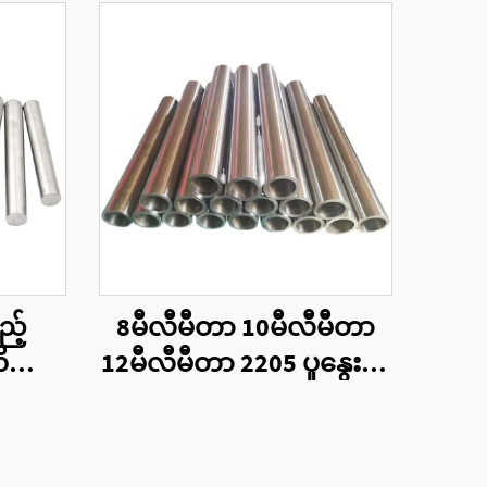
ည့်
8မီလီမီတာ 10မီလီမီတာ
ဏိဘား
12မီလီမီတာ 2205 ပူနွေးစွာ
ဝိုင်း
ထုတ်လုပ်ထားသောသတ္တု
ပြွန်များ