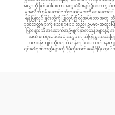
အလွှာကို ဖြစ်ပေါ်စေကာ အထူးခံနိုင်ရည်ရှိသော တွယ်တာမ
မှုအလိုက် စွမ်းဆောင်ရည်အဆင့်များကို ပေးဆောင်ပါသည်
ရန် ပြုလုပ်ခြင်းတို့ကို ပြုလုပ်၍ လိုအပ်သော အထူ၊ 
ဂုဏ်သတ္တိများကို သေချာစေပါသည်။ ဥပမာ- အထူးခံနိုင်ရည်
ပြားများကို အဆောက်အဦမျက်နှာစာတန်းများနှင့် 
အထိ စက်မှုလုပ်ငန်းများတွင် ကျယ်ပြန့်စွာအသုံးပ
ပတ်ဝန်းကျင် သို့မဟုတ် မာန်ကျပ်သော ပတ်ဝန်းကျင
၎င်း၏ဂုဏ်သတ္တိများကို ပိုမိုတိုးတက်စေနိုင်ပြီး တွယ