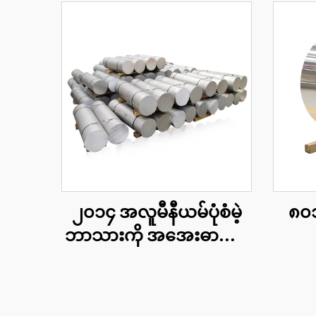
၂၀၁၄ အလူမီနီယမ်ပုံစံမဲ့
၈၀၁
ဘာသားကို အအေးဓာတ်ခံ
ပေးသော ပေးသွင်းသူများ