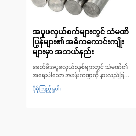
အပူဖလှယ်စက်များတွင် သံမဏိ
ပြွန်များ၏ အဓိကကောင်းကျိုး
များမှာ အဘယ်နည်း
ခေတ်မီအပူဖလှယ်စနစ်များတွင် သံမဏိ၏
အရေးပါသော အခန်းကဏ္ဍကို နားလည်ခြင်း။
စက်မှုလုပ်ငန်းနှင့် စွမ်းအင်စနစ်များ၏
ပိုမိုကြည့်ရှုပါ။
နယ်ပယ်တွင် အပူလဲပစ္စည်းများသည် ထိ
ရောက်သော အပူစီမံခန့်ခွဲမှု၏ အဓိကအချက်
ဖြစ်ပါသည်။ ဤရှုပ်ထွေးသောစနစ်များ၏
ဗဟိုချက်တွင်...