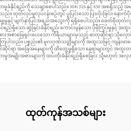
ှုခံနိုင်ရည်ကို သေချာစေပါသည်။ 304၊ 316 နှင့် 430 အစရှိသည့် အမျ
။ ထုတ်လုပ်မှုလုပ်ငန်းစဉ်တွင် ပူပြင်းသော ပြားပိုးခြင်း၊ နောက်ပို
ညီမျှမှုနှင့် မျက်နှာပြင်အရည်အသွေးကို ရရှိစေပါသည်။ ခေတ်မှီထုတ်
ရှိသော ဆွဲခြင်းခံနိုင်ရည်၊ ကောင်းမွန်သော ပိုမိုကြွပ်မှုနှင့် အထူ
အစားအစာဖြေရှင်းပေးသော ကိရိယာများမှသည့် ဓာတုဆိုင်ရာ သိုလှေ
ြုကြပါသည်။ ပစ္စည်း၏ မူလဂုဏ်သတ္တိများကို အထူးသဖြင့် ကျန်းမာရေးဆ
်ဆိုင်ရာ အခြေအနေများကို ထိတွေ့မှုရှိသော နေရာများတွင် အထူးတန်
်တာမှုအမျိုးအစားများကို ထပ်တိုးခံနိုင်ရည်ရှိစေခြင်း သို့မဟုတ် အလှ
ထုတ်ကုန်အသစ်များ