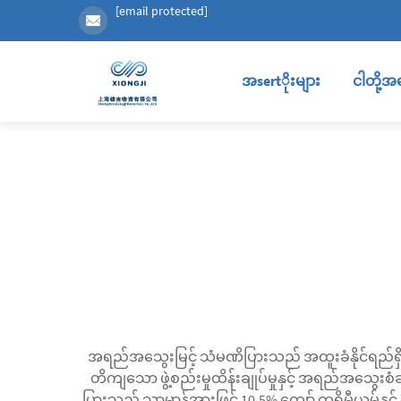
[email protected]
အsertိုးများ
ငါတို့အ
အရည်အသွေးမြင့် သံမဏိပြားသည် အထူးခံနိုင်ရည်ရှိပြ
တိကျသော ဖွဲ့စည်းမှုထိန်းချုပ်မှုနှင့် အရည်အသွေး
ပြားသည် သာမာန်အားဖြင့် 10.5% ကျော် ကရိုမီယမ်နှင့်