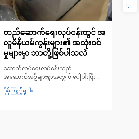
တည်ဆောက်ရေးလုပ်ငန်းတွင် အ
အပူ
လူမီနီယမ်ကွန်းများ၏ အသုံးဝင်
မီန
မှုများမှာ ဘာတို့ဖြစ်ပါသလဲ
ကြေ
သန
ဆောက်လုပ်ရေးလုပ်ငန်းသည်
အဆောက်အဦများစွာအတွက် ပေါ့ပါးပြီး
အပူလ
ခိုင်မာသော သတ္တုပြားများဖြစ်သည့် အလူမီနီ
စတင်
ပိုမိုကြည့်ရှုပါ။
ယမ် cu များကို ပိုမိုအသုံးပြုလာကြသည်။
ပေးစ
ပိုမို
၎င်းတို့သည် ပေါ့ပါးသော်လည်း ခိုင်မာမှု၊
စက်မ
ချေးမတက်ခြင်း၊ အပူစီးဆင်းမှုကောင်းခြင်း
ကို 
တို့ကို ပေးစွမ်းနိုင်သည်...
အစိတ
မှုသ
ကို 