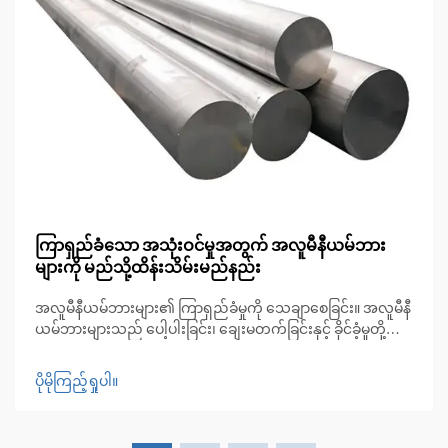
ကြာရှည်ခံသော အသုံးဝင်မှုအတွက် အလူမီနီယမ်ဘား
များကို မည်သို့ထိန်းသိမ်းမည်နည်း
အလူမီနီယမ်ဘားများ၏ ကြာရှည်ခံမှုကို သေချာစေခြင်း။ အလူမီနီ
ယမ်ဘားများသည် ပေါ့ပါးခြင်း၊ ချေးမတက်ခြင်းနှင့် ခိုင်ခံ့မှုတို့
ကြောင့် စက်မှုလုပ်ငန်းများစွာတွင် အသုံးအများဆုံးဖြစ်ပါသည်။
အလူမီနီယမ်ဘားများ၏ ခိုင်ခံ့မှုနှင့် စွမ်းဆောင်ရည်ကို ထိန်းသိမ်း
ပိုမိုကြည့်ရှုပါ။
ရန်အတွက် သင့်တော်သော ထိန်းသိမ်းမှုများ ပြုလုပ်ရန် မရှိမဖြစ်
လိုအပ်ပါသည်။