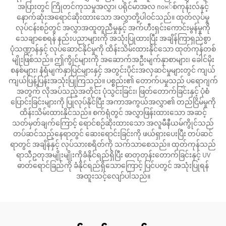
အပြားတွင် ကြိုတင်ကုသမှုအလွှာ၊ ပရိုင်မာအလ пок်စ်ကုန်းလ်နှင့်
နောက်ဆုံးအရောင်ဆိုးထားသော အလွှာတို့ပါဝင်သည်။ ထုတ်လုပ်မှု
လုပ်ငန်းစဉ်တွင် အလွှာအထူတူညီမှုနှင့် အက်ဟီးရှင်းကောင်းမွန်မှုကို
သေချာစေရန် နည်းပညာများကို အသုံးပြုထားပြီး အချိန်ကြာရှည်စွာ
ပုံသဏ္ဍာန်နှင့် လုပ်ဆောင်နိုင်မှုကို ထိန်းသိမ်းထားနိုင်သော ထုတ်ကုန်တစ်
မျိုးဖြစ်သည်။ ဤကွိုင်များကို အဆောက်အဦးမျက်နှာစာများ၊ ခေါင်မိုး
စနစ်များ၊ နံရံမျက်နှာပြင်များနှင့် အတွင်းပိုင်းအလှဆင်မှုများတွင် ကျယ်
ကျယ်ပြန့်ပြန်းအသုံးပြုကြသည်။ ပစ္စည်း၏ တောက်ပမှုသည် ပရောဂျက်
အတွက် လိုအပ်သည့်အတိုင်း ပုံသွင်းခြင်း၊ ဖြတ်တောက်ခြင်းနှင့် ပုံစံ
ပြောင်းခြင်းများကို ပြုလုပ်နိုင်ပြီး အကာအကွယ်အလွှာ၏ တည်ငြိမ်မှုကို
ထိန်းသိမ်းထားနိုင်သည်။ စက်ရုံတွင် အလွှာဖြန်းထားသော အဆင့်
သတ်မှတ်ချက်ကြောင့် ရောင်စဉ်ဆိုးထားသော အလူမီနီယမ်ကွိုင်သည်
တပ်ဆင်သည့်နေရာတွင် ဆေးရောင်းခြင်းကို ဖယ်ရှားပေးပြီး တပ်ဆင်
ရာတွင် အချိန်နှင့် လုပ်သားစရိတ်ကို သက်သာစေသည်။ ထုတ်ကုန်သည်
ရာသီဥတုအမျိုးမျိုးကိုခံနိုင်ရည်ရှိပြီး ဓာတုတုန်းတောက်ခြင်းနှင့် UV
ဓာတ်ရောင်ခြည်ကို ခံနိုင်ရည်ရှိသောကြောင့် ပြင်ပတွင် အသုံးပြုရန်
အထူးသင့်လျော်ပါသည်။