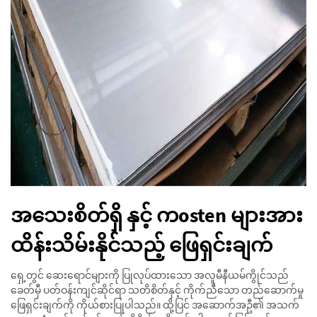
အသေးစိတ်ရှိ နှင့် ကosten များအား
ထိန်းသိမ်းနိုင်သည့် ဖြေရှင်းချက်
ရှေ့တွင် ဆေးရောင်များကို ပြုလုပ်ထားသော အလူမီနီယမ်ကွိုင်သည်
ခေတ်မှီ ပတ်ဝန်းကျင်ဆိုင်ရာ သတိစိတ်နှင့် ကိုက်ညီသော တည်ဆောက်မှု
ဖြေရှင်းချက်ကို ကိုယ်စားပြုပါသည်။ ထို့ပြင် အဆောက်အဦ၏ အသက်