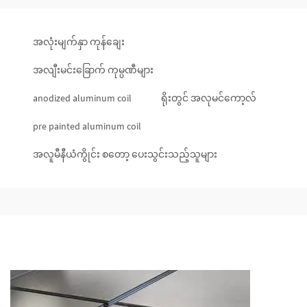
အလုံးမျက်နှာ ကုန်ချေး
အလျီးမင်းခြောက် ကုမ္ပဏီများ
anodized aluminum coil
ရိုးတွင် အလုမင်ကော့လ်
pre painted aluminum coil
အလူမီနီယံကွိုင်း စတော့ ပေးသွင်းသည့်သူများ