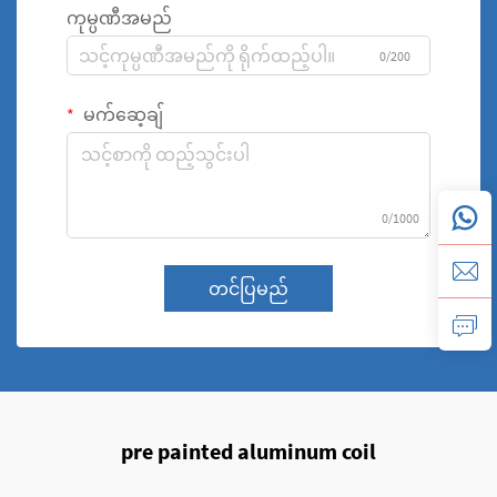
ကုမ္ပဏီအမည်
0/200
မက်ဆေ့ချ်
0/1000
တင်ပြမည်
pre painted aluminum coil