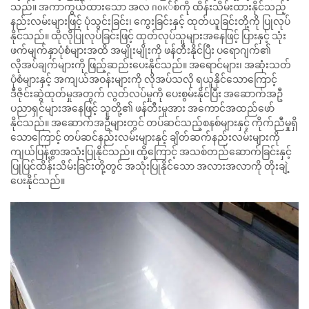
သည်။ အကာကွယ်ထားသော အလ пок်စ်ကို ထိန်းသိမ်းထားနိုင်သည့်
နည်းလမ်းများဖြင့် ပုံသွင်းခြင်း၊ ကွေးခြင်းနှင့် ထုတ်ယူခြင်းတို့ကို ပြုလုပ်
နိုင်သည်။ ထိုလိုပြုလုပ်ခြင်းဖြင့် ထုတ်လုပ်သူများအနေဖြင့် ပြားနှင့် သုံး
ဖက်မျက်နှာပုံစံများအထိ အမျိုးမျိုးကို ဖန်တီးနိုင်ပြီး ပရောဂျက်၏
လိုအပ်ချက်များကို ဖြည့်ဆည်းပေးနိုင်သည်။ အရောင်များ၊ အဆုံးသတ်
ပုံစံများနှင့် အကျယ်အဝန်းများကို လိုအပ်သလို ရယူနိုင်သောကြောင့်
ဒီဇိုင်းဆွဲထုတ်မှုအတွက် လွတ်လပ်မှုကို ပေးစွမ်းနိုင်ပြီး အဆောက်အဦ
ပညာရှင်များအနေဖြင့် သူတို့၏ ဖန်တီးမှုအား အကောင်အထည်ဖော်
နိုင်သည်။ အဆောက်အဦများတွင် တပ်ဆင်သည့်စနစ်များနှင့် ကိုက်ညီမှုရှိ
သောကြောင့် တပ်ဆင်နည်းလမ်းများနှင့် ချိတ်ဆက်နည်းလမ်းများကို
ကျယ်ပြန့်စွာအသုံးပြုနိုင်သည်။ ထို့ကြောင့် အသစ်တည်ဆောက်ခြင်းနှင့်
ပြုပြင်ထိန်းသိမ်းခြင်းတို့တွင် အသုံးပြုနိုင်သော အလားအလာကို တိုးချဲ့
ပေးနိုင်သည်။