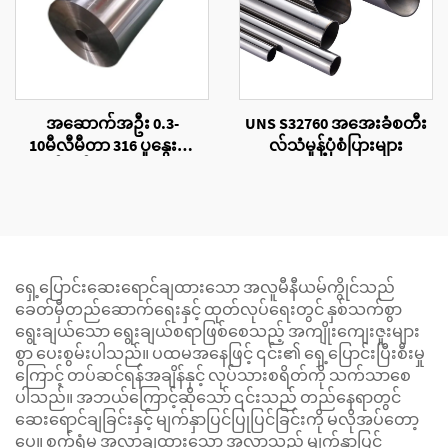
အဆောက်အဦး 0.3-
UNS S32760 အအေးခံစတီး
10မီလီမီတာ 316 ပူနွေးစွာ
လ်သံမှုန့်ပုံစံပြားများ
ထုတ်လုပ်ထားသောသတ္တု
ပြွန်ပိုင်း
ရှေ့ပြောင်းဆေးရောင်ချထားသော အလူမီနီယမ်ကွိုင်သည်
ခေတ်မှီတည်ဆောက်ရေးနှင့် ထုတ်လုပ်ရေးတွင် နှစ်သက်စွာ
ရွေးချယ်သော ရွေးချယ်စရာဖြစ်စေသည့် အကျိုးကျေးဇူးများ
စွာ ပေးစွမ်းပါသည်။ ပထမအနေဖြင့် ၎င်း၏ ရှေ့ပြောင်းပြီးစီးမှု
ကြောင့် တပ်ဆင်ရန်အချိန်နှင့် လုပ်သားစရိတ်ကို သက်သာစေ
ပါသည်။ အဘယ်ကြောင့်ဆိုသော် ၎င်းသည် တည်နေရာတွင်
ဆေးရောင်ချခြင်းနှင့် မျက်နှာပြင်ပြုပြင်ခြင်းကို မလိုအပ်တော့
ပေ။ စက်ရုံမှ အလွှာချထားသော အလွှာသည် မျက်နှာပြင်