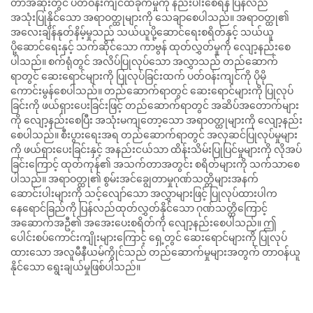
တာအဆုံးတွင် ပတ်ဝန်းကျင်ထိခိုက်မှုကို နည်းပါးစေရန် ပြန်လည်
အသုံးပြုနိုင်သော အရာဝတ္ထုများကို သေချာစေပါသည်။ အရာဝတ္ထု၏
အလေးချိန်နုတ်နိမ့်မှုသည် သယ်ယူပို့ဆောင်ရေးစရိတ်နှင့် သယ်ယူ
ပို့ဆောင်ရေးနှင့် သက်ဆိုင်သော ကာဗွန် ထုတ်လွှတ်မှုကို လျော့နည်းစေ
ပါသည်။ စက်ရုံတွင် အလိပ်ပြုလုပ်သော အလွှာသည် တည်ဆောက်
ရာတွင် ဆေးရောင်များကို ပြုလုပ်ခြင်းထက် ပတ်ဝန်းကျင်ကို ပိုမို
ကောင်းမွန်စေပါသည်။ တည်ဆောက်ရာတွင် ဆေးရောင်များကို ပြုလုပ်
ခြင်းကို ဖယ်ရှားပေးခြင်းဖြင့် တည်ဆောက်ရာတွင် အဆိပ်အတောက်များ
ကို လျော့နည်းစေပြီး အသုံးမကျတော့သော အရာဝတ္ထုများကို လျော့နည်း
စေပါသည်။ စီးပွားရေးအရ တည်ဆောက်ရာတွင် အလှဆင်ပြုလုပ်မှုများ
ကို ဖယ်ရှားပေးခြင်းနှင့် အနည်းငယ်သာ ထိန်းသိမ်းပြုပြင်မှုများကို လိုအပ်
ခြင်းကြောင့် ထုတ်ကုန်၏ အသက်တာအတွင်း စရိတ်များကို သက်သာစေ
ပါသည်။ အရာဝတ္ထု၏ စွမ်းအင်ချွေတာမှုဂုဏ်သတ္တိများအနက်
ဆောင်းပါးများကို သင့်လျော်သော အလွှာများဖြင့် ပြုလုပ်ထားပါက
နေရောင်ခြည်ကို ပြန်လည်ထုတ်လွှတ်နိုင်သော ဂုဏ်သတ္တိကြောင့်
အဆောက်အဦ၏ အအေးပေးစရိတ်ကို လျော့နည်းစေပါသည်။ ဤ
ပေါင်းစပ်ကောင်းကျိုးများကြောင့် ရှေ့တွင် ဆေးရောင်များကို ပြုလုပ်
ထားသော အလူမီနီယမ်ကွိုင်သည် တည်ဆောက်မှုများအတွက် တာဝန်ယူ
နိုင်သော ရွေးချယ်မှုဖြစ်ပါသည်။