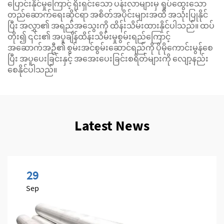
ပြောင်းနိုင်မှုကြောင့် ရိုးရှင်းသော ပန်းလာများမှ ရှုပ်ထွေးသော
တည်ဆောက်ရေးဆိုင်ရာ အစိတ်အပိုင်းများအထိ အသုံးပြုနိုင်
ပြီး အလွှာ၏ အရည်အသွေးကို ထိန်းသိမ်းထားနိုင်ပါသည်။ ထပ်
တိုး၍ ၎င်း၏ အပူချိန်ထိန်းသိမ်းမှုစွမ်းရည်ကြောင့်
အဆောက်အဦ၏ စွမ်းအင်စွမ်းဆောင်ရည်ကို ပိုမိုကောင်းမွန်စေ
ပြီး အပူပေးခြင်းနှင့် အအေးပေးခြင်းစရိတ်များကို လျော့နည်း
စေနိုင်ပါသည်။
Latest News
29
Sep