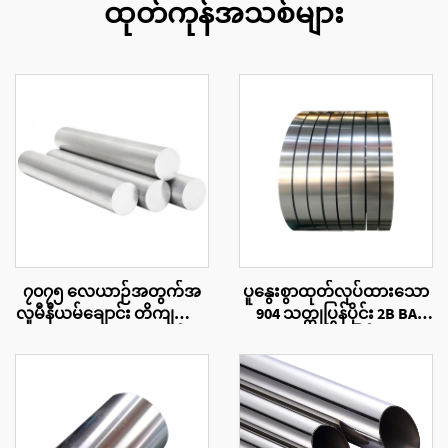
ထုတ်ကုန်အသစ်များ
၇၀၇၅ လေယာဉ်အတွက်အ
ပူနွေးစွာထုတ်လုပ်ထားသော
လူမီနီယမ်ချောင်း တိကျသော
904 သတ္တုပြွန်ပိုင်း 2B BA
၇၀၇၅ T6 အလူမီနီယမ်
မျက်နှာပြင်
ပေါင်းစပ်ဘာသား