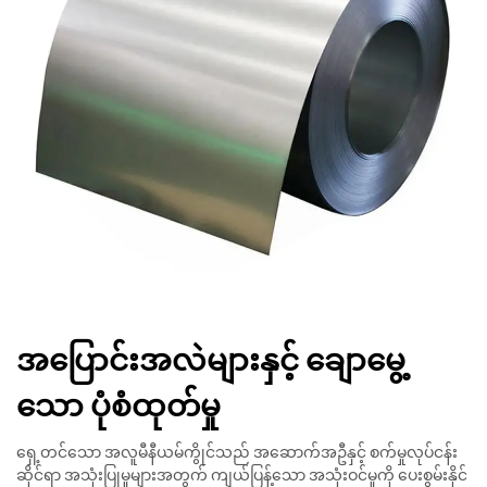
အပြောင်းအလဲများနှင့် ချောမွေ့
သော ပုံစံထုတ်မှု
ရှေ့တင်သော အလူမီနီယမ်ကွိုင်သည် အဆောက်အဦနှင့် စက်မှုလုပ်ငန်း
ဆိုင်ရာ အသုံးပြုမှုများအတွက် ကျယ်ပြန့်သော အသုံးဝင်မှုကို ပေးစွမ်းနိုင်