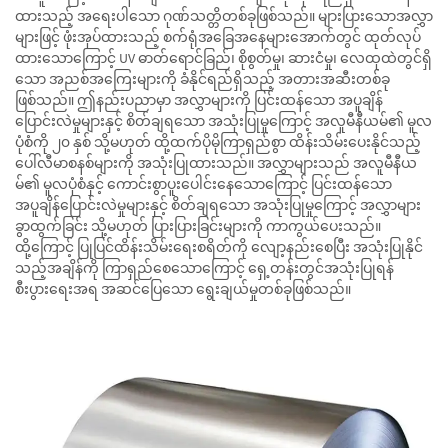
ထားသည့် အရေးပါသော ဂုဏ်သတ္တိတစ်ခုဖြစ်သည်။ များပြားသောအလွှာ
များဖြင့် ဖုံးအုပ်ထားသည့် စက်ရုံအခြေအနေများအောက်တွင် ထုတ်လုပ်
ထားသောကြောင့် UV ဓာတ်ရောင်ခြည်၊ စိုစွတ်မှု၊ ဆားငံမှု၊ လေထုထဲတွင်ရှိ
သော အညစ်အကြေးများကို ခံနိုင်ရည်ရှိသည့် အတားအဆီးတစ်ခု
ဖြစ်သည်။ ဤနည်းပညာမှာ အလွှာများကို ပြင်းထန်သော အပူချိန်
ပြောင်းလဲမှုများနှင့် စိတ်ချရသော အသုံးပြုမှုကြောင့် အလူမီနီယမ်၏ မူလ
ပုံစံကို ၂၀ နှစ် သို့မဟုတ် ထို့ထက်ပိုမိုကြာရှည်စွာ ထိန်းသိမ်းပေးနိုင်သည့်
ပေါ်လီမာစနစ်များကို အသုံးပြုထားသည်။ အလွှာများသည် အလူမီနီယ
မ်၏ မူလပုံစံနှင့် ကောင်းစွာပူးပေါင်းနေသောကြောင့် ပြင်းထန်သော
အပူချိန်ပြောင်းလဲမှုများနှင့် စိတ်ချရသော အသုံးပြုမှုကြောင့် အလွှာများ
ခွာထွက်ခြင်း သို့မဟုတ် ပြားပြားခြင်းများကို ကာကွယ်ပေးသည်။
ထို့ကြောင့် ပြုပြင်ထိန်းသိမ်းရေးစရိတ်ကို လျော့နည်းစေပြီး အသုံးပြုနိုင်
သည့်အချိန်ကို ကြာရှည်စေသောကြောင့် ရှေ့တန်းတွင်အသုံးပြုရန်
စီးပွားရေးအရ အဆင်ပြေသော ရွေးချယ်မှုတစ်ခုဖြစ်သည်။