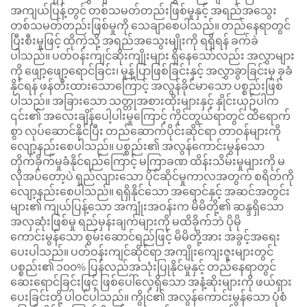
အကျယ်ပြန့်တွင် တစ်သမတ်တည်းဖြစ်မှုနှင့် အရည်အသွေး
တစ်သမတ်တည်းဖြစ်မှုကို သေချာစေပါသည်။ တည်နေရာတွင်
ပြီးစီးမှုဖြင့် ထိုကဲ့သို့ အရည်အသွေးမျိုးကို ရရှိရန် ခက်ခဲ
ပါသည်။ ပတ်ဝန်းကျင်ဆိုးကျိုးများ ရှိနေသော်လည်း အလွှာများ
ကို ဖျော့ဖျော့ရောင်ခြင်း၊ မှုန့်ပြာဖြစ်ခြင်းနှင့် အလွှာခွာခြင်းမှ ခုခံ
နိုင်ရန် ဖန်တီးထားသောကြောင့် အလွန်ခိုင်မာသော ပစ္စည်းဖြစ်
ပါသည်။ အခြားသော သတ္တုအစားထိုးများနှင့် နှိုင်းယှဉ်ပါက
၎င်း၏ အလေးချိန်ပေါ့ပါးမှုကြောင့် ကိုင်တွယ်ရာတွင် ထိရောက်
စွာ လုပ်ဆောင်နိုင်ပြီး တည်ဆောက်ပိုင်းဆိုင်ရာ တာဝန်များကို
လျော့နည်းစေပါသည်။ ပစ္စည်း၏ အလွန်ကောင်းမွန်သော
တိုက်ခိုက်မှုခံနိုင်ရည်ကြောင့် မကြာခဏ ထိန်းသိမ်းမှုများကို မ
လိုအပ်တော့ပဲ ရှည်လျားသော ပိုင်ဆိုင်မှုကာလအတွက် စရိတ်ကို
လျော့နည်းစေပါသည်။ ရရှိနိုင်သော အရောင်နှင့် အဆင်အတွင်း
များ၏ ကျယ်ပြန့်သော အကျုံးအဝန်းက မိမိတို့၏ ဆန္ဒရှိသော
အလှဆုံးဖြစ်မှု ရည်မှန်းချက်များကို မထိခိုက်ဘဲ ပိုမို
ကောင်းမွန်သော စွမ်းဆောင်ရည်ဖြင့် မိမိတို့အား အခွင့်အရေး
ပေးပါသည်။ ပတ်ဝန်းကျင်ဆိုင်ရာ အကျိုးကျေးဇူးများတွင်
ပစ္စည်း၏ ၁၀၀% ပြန်လည်အသုံးပြုနိုင်မှုနှင့် တည်နေရာတွင်
ဆေးရောင်ခြင်းဖြင့် ဖြစ်ပေါ်လေ့ရှိသော အနံ့ဆိုးများကို ဖယ်ရှား
ပေးခြင်းတို့ ပါဝင်ပါသည်။ ကွိုင်၏ အလွန်ကောင်းမွန်သော ပုံစံ