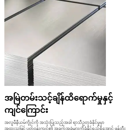
အမြဲတမ်းသင့်ချိန်ထိရောက်မှုနှင့်
ကျင်ကြောင်း
အလူမီနီယမ်ကွိုင်ကို အသုံးပြုသည့်အခါ ရာသီဥတုခံနိုင်မှုမှာ
အထူးသဖြင့် ပတ်ဝန်းကျင်၏ အခက်အခဲများကိုခံနိုင်ရည်ရှိအောင် ဖန်တီး