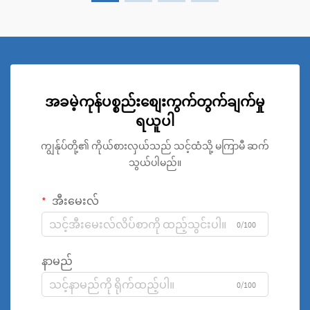
အခမဲ့ကုန်ပစ္စည်းစျေးကွက်တွက်ချက်မှု
ရယူပါ
ကျွန်ုပ်တို့၏ ကိုယ်စားလှယ်သည် သင့်ထံသို့ မကြာမီ ဆက်
သွယ်ပါမည်။
အီးမေးလ်
0/100
နာမည်
0/100