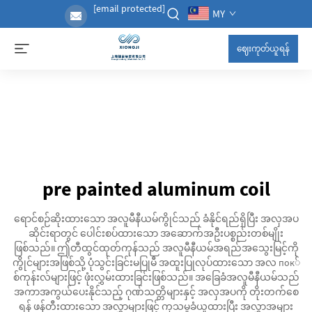
[email protected]
MY
ဈေးကုတ်ယူရန်
pre painted aluminum coil
ရောင်စဉ်ဆိုးထားသော အလူမီနီယမ်ကွိုင်သည် ခံနိုင်ရည်ရှိပြီး အလှအပ
ဆိုင်းရာတွင် ပေါင်းစပ်ထားသော အဆောက်အဦးပစ္စည်းတစ်မျိုး
ဖြစ်သည်။ ဤတီထွင်ထုတ်ကုန်သည် အလူမီနီယမ်အရည်အသွေးမြင့်ကို
ကွိုင်များအဖြစ်သို့ ပုံသွင်းခြင်းမပြုမီ အထူးပြုလုပ်ထားသော အလ пок်
စ်ကုန်းလ်များဖြင့် ဖုံးလွှမ်းထားခြင်းဖြစ်သည်။ အခြေခံအလူမီနီယမ်သည်
အကာအကွယ်ပေးနိုင်သည့် ဂုဏ်သတ္တိများနှင့် အလှအပကို တိုးတက်စေ
ရန် ဖန်တီးထားသော အလွှာများဖြင့် ကုသမှုခံယူထားပြီး အလွှာအများ