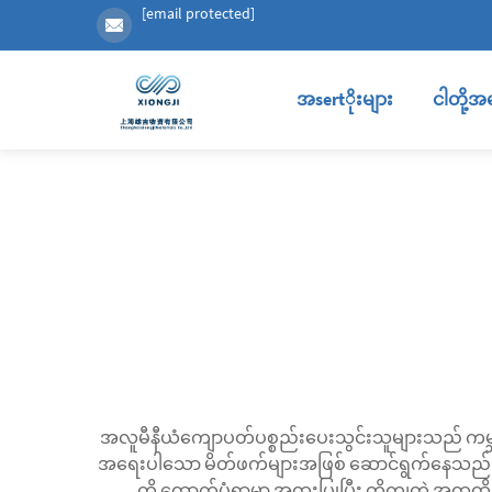
[email protected]
အsertိုးများ
ငါတို့အ
အလူမီနီယံကျောပတ်ပစ္စည်းပေးသွင်းသူများသည် ကမ္ဘာ့
အရေးပါသော မိတ်ဖက်များအဖြစ် ဆောင်ရွက်နေသည်။ ဒ
ကို ထောက်ပံ့ရာမှာ အထူးပြုပြီး တိကျတဲ့ အထူထိ