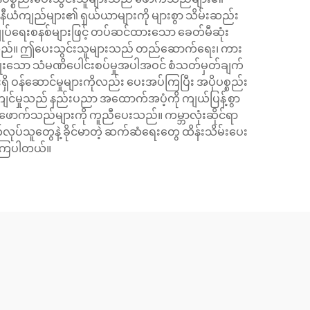
နီယံကျည်များ၏ ရှယ်ယာများကို များစွာ သိမ်းဆည်း
ျုပ်ရေးစနစ်များဖြင့် တပ်ဆင်ထားသော ခေတ်မီဆုံး
ပါသည်။ ဤပေးသွင်းသူများသည် တည်ဆောက်ရေး၊ ကား
မျိုးသော သံမဏိပေါင်းစပ်မှုအပါအဝင် စံသတ်မှတ်ချက်
ှိ ဝန်ဆောင်မှုများကိုလည်း ပေးအပ်ကြပြီး အပိုပစ္စည်း
းကျင်မှုသည် နည်းပညာ အထောက်အပံ့ကို ကျယ်ပြန့်စွာ
် ဖောက်သည်များကို ကူညီပေးသည်။ ကမ္ဘာလုံးဆိုင်ရာ
တ်လုပ်သူတွေနဲ့ ခိုင်မာတဲ့ ဆက်ဆံရေးတွေ ထိန်းသိမ်းပေး
ေးကြပါတယ်။