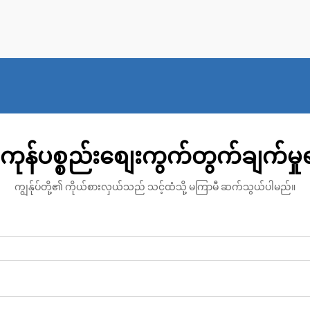
ပေါ်ထွန်းလာခဲ့ပါသည်။ ၎င်းတို့၏
ပေါ့ပါးသော သဘောသည်...
ကုန်ပစ္စည်းစျေးကွက်တွက်ချက်မှ
ကျွန်ုပ်တို့၏ ကိုယ်စားလှယ်သည် သင့်ထံသို့ မကြာမီ ဆက်သွယ်ပါမည်။