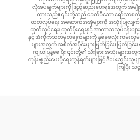
လိုအပ်ချက်များကို ဖြည့်ဆည်းပေးရန်အတွက် အမျို
ထားသည်။ ၎င်းတို့သည် ခေတ်မီသော ရော်လာစက်ရုံမ
ထုတ်လုပ်ရေး အဆောက်အအုံများကို အသုံးပြုလျက
ထုတ်လုပ်ရေး၊ ထုတ်ပိုးရေးနှင့် အာကာသလုပ်ငန်းမျာ
နှင့် အံကိုက်သတ်မှတ်ချက်များကို နှစ်ခုစလုံး ကမ်းလ
များအတွက် အစိတ်အပိုင်းများဖြတ်ခြင်း၊ ဖြတ်ခြင်
ကျယ်ပြန့်စေပြီး ၎င်းတို့၏ သီးခြား အသုံးများအတ
ကုန်ပစ္စည်းပေးပို့ရေးကွန်ရက်များဖြင့် ဒီပေးသွင်းသူ
ကြပြီး သတ