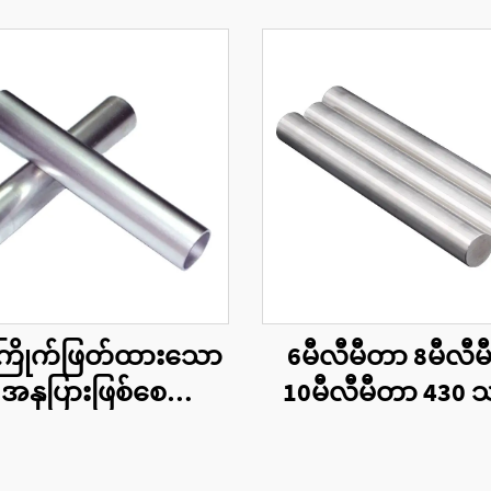
ကြိုက်ဖြတ်ထားသော
6မီလီမီတာ 8မီလီ
 အနုပြားဖြစ်စေသော
10မီလီမီတာ 430 သ
မီနီယံအလွှာပိုက်
တောင့်တုံးအဝိုင