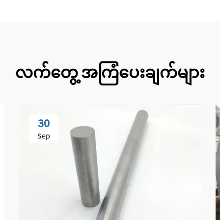
လက်တွေ့ အကြံပေးချက်များ
30
Sep