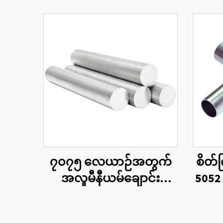
၇၀၇၅ လေယာဉ်အတွက်
စိတ်
အလူမီနီယမ်ချောင်း
5052
တိကျသော ၇၀၇၅ T6 အ
အလူ
လူမီနီယမ်ပေါင်းစပ်ဘာ