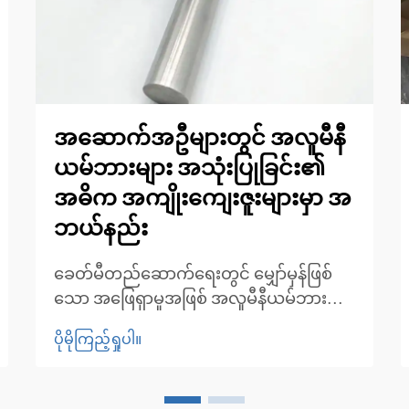
အဆောက်အဦများတွင် အလူမီနီ
ယမ်ဘားများ အသုံးပြုခြင်း၏
အဓိက အကျိုးကျေးဇူးများမှာ အ
ဘယ်နည်း
ခေတ်မီတည်ဆောက်ရေးတွင် မျှော်မှန်ဖြစ်
သော အဖြေရှာမှုအဖြစ် အလူမီနီယမ်ဘား
များ။ အလူမီနီယမ်ဘားများသည်
ပိုမိုကြည့်ရှုပါ။
တည်ဆောက်ပုံအုတ်မြစ်များမှ အလှဆင်
ဒီဇိုင်းများအထိ အသုံးဝင်မှုကျယ်ပြန့်သော
အရေးပါသည့် အစိတ်အပိုင်းတစ်ခုအဖြစ်