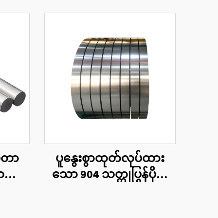
မီတာ
ပူနွေးစွာထုတ်လုပ်ထား
တ္တု
သော 904 သတ္တုပြွန်ပိုင်း
်း
2B BA မျက်နှာပြင်