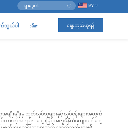
MY
ဈေးကုတ်ယူရန်
ဆက်သွယ်ပါ
บล็อก
ိုးမျိုးမှ ထုတ်လုပ်သူများနှင့် လုပ်ငန်းများအတွက်
လုပ်ထားတဲ့ အရည်အသွေးမြင့် အလူမီနီယံကျောပတ်တွေ
။ ကုန်ပစ္စည်းပေးသွင်းသူများသည် ဖောက်သည်များ၏