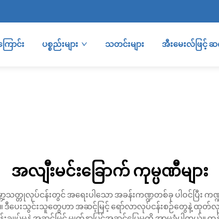
ကြောင်း
ပစ္စည်းများ
သတင်းများ
အီးမေးလ်ဖြင့် 
အလျီးမင်းခြောက် ကုမ္ပဏီများ
သတ္တုလုပ်ငန်းတွင် အရေးပါသော အခန်းကဏ္ဍတစ်ခု ပါဝင်ပြီး ကဏ္ဍအမျ
ီပေးသွင်းသူတွေဟာ အဆင့်မြင့် ရော်လာလုပ်ငန်းစဉ်တွေနဲ့ ထုတ်
န်းချုပ်မှုနဲ့ အဆင့်မြင့် မျက်နှာပြင်အဆင်ပြေမှုကို အာမခံပါတယ်