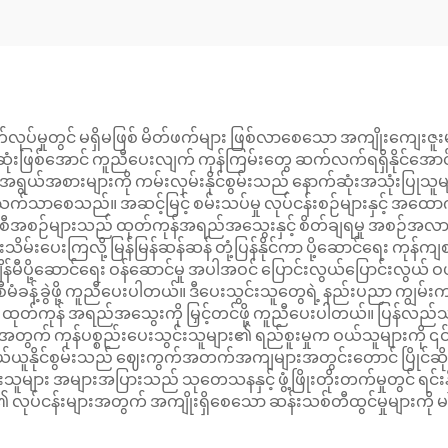
ုပ်မှုတွင် မရှိမဖြစ် မိတ်ဖက်များ ဖြစ်လာစေသော အကျိုးကျေးဇူး
းဆုံးဖြစ်အောင် ကူညီပေးလျက် ကုန်ကြမ်းတွေ ဆက်လက်ရရှိနိုင်အောင်
အရွယ်အစားများကို ကမ်းလှမ်းနိုင်စွမ်းသည် နောက်ဆုံးအသုံးပြုသူများ
်သက်သာစေသည်။ အဆင့်မြင့် စမ်းသပ်မှု လုပ်ငန်းစဉ်များနှင့် အထ
 အစီအစဉ်များသည် ထုတ်ကုန်အရည်အသွေးနှင့် စိတ်ချရမှု အစဉ်အ
ိမ်းပေးကြလို့ မြန်မြန်ဆန်ဆန် တုံ့ပြန်နိုင်ကာ ပို့ဆောင်ရေး ကုန်
မီပို့ဆောင်ရေး ဝန်ဆောင်မှု အပါအဝင် ပြောင်းလွယ်ပြောင်းလွယ် ဝယ်
မံခန့်ခွဲဖို့ ကူညီပေးပါတယ်။ ဒီပေးသွင်းသူတွေရဲ့ နည်းပညာ ကျွမ်းက
က်ဆုံး ထုတ်ကုန် အရည်အသွေးကို မြှင့်တင်ဖို့ ကူညီပေးပါတယ်။ ပြန်လည်
တွက် ကုန်ပစ္စည်းပေးသွင်းသူများ၏ ရည်စူးမှုက ဝယ်သူများကို ၎င်းတ
ဝယ်ယူနိုင်စွမ်းသည် ဈေးကွက်အတက်အကျများအတွင်းတောင် ပြိုင်ဆိုင်နိ
သူများ အများအပြားသည် သုတေသနနှင့် ဖွံ့ဖြိုးတိုးတက်မှုတွင် ရင်းနှီ
 လုပ်ငန်းများအတွက် အကျိုးရှိစေသော ဆန်းသစ်တီထွင်မှုများက