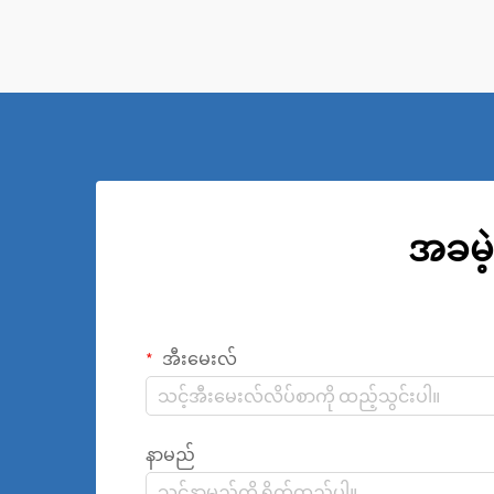
ထိန်းသိမ်းမှုများ ပြုလုပ်ရန် မရှိမဖြစ် လိုအပ်
ပါသည်။
အခမဲ့
အီးမေးလ်
နာမည်