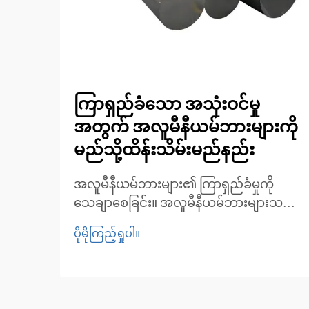
ကြာရှည်ခံသော အသုံးဝင်မှု
အတွက် အလူမီနီယမ်ဘားများကို
မည်သို့ထိန်းသိမ်းမည်နည်း
အလူမီနီယမ်ဘားများ၏ ကြာရှည်ခံမှုကို
သေချာစေခြင်း။ အလူမီနီယမ်ဘားများသည်
ပေါ့ပါးခြင်း၊ ချေးမတက်ခြင်းနှင့် ခိုင်ခံ့မှုတို့
ပိုမိုကြည့်ရှုပါ။
ကြောင့် စက်မှုလုပ်ငန်းများစွာတွင် အသုံး
အများဆုံးဖြစ်ပါသည်။ အလူမီနီယမ်ဘား
များ၏ ခိုင်ခံ့မှုနှင့် စွမ်းဆောင်ရည်ကို
ထိန်းသိမ်းရန်အတွက် သင့်တော်သော