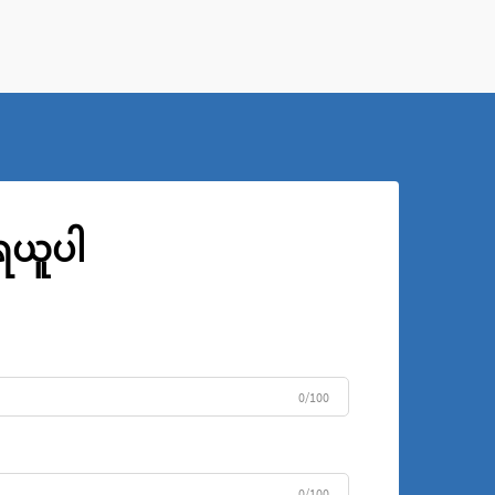
မှုသ
ကို 
ုရယူပါ
0/100
0/100