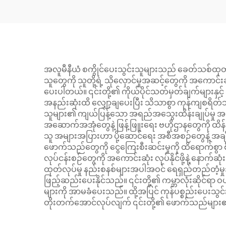
သား
အလူမီနီယံ စကွိုင်ပေးသွင်းသူများသည် ခေတ်သစ်ထုတ်လ
သူတွေကို သူတို့ရဲ့ သိုလှောင်မှုအဆင့်တွေကို အကောင်
ပေးပါတယ်။ ၎င်းတို့၏ ကိုယ်ပိုင်သတ်မှတ်ချက်များနှင့် 
အနည်းဆုံးထိ လျှော့ချပေးပြီး သိသာစွာ ကုန်ကျစရိတ
သူများ၏ ကျယ်ပြန့်သော အရည်အသွေးထိန်းချုပ်မှု
အဆောက်အအုံတွေနဲ့ ဖြန့်ဖြူးရေး ဗဟိုဌာနတွေကို ထိန်းသ
သူ အများအပြားဟာ ပို့ဆောင်ရေး အစီအစဉ်တွေနဲ့ အချိန်
ဖောက်သည်တွေကို ငွေကြေးစီးဆင်းမှုကို ထိရောက်စွာ စီ
လုပ်ငန်းစဉ်တွေကို အကောင်းဆုံး လုပ်နိုင်ဖို့နဲ့ နော
ထုတ်လုပ်မှု နည်းစနစ်များအပါအဝင် ရေရှည်တည်တံ့မှုအ
ဖြည့်ဆည်းပေးနိုင်သည်။ ၎င်းတို့၏ ကမ္ဘာလုံးဆိုင်ရာ 
များကို အာမခံပေးသည်။ ထို့အပြင် ကုန်ပစ္စည်းပေးသွင်း
တိုးတက်အောင်လုပ်လျက် ၎င်းတို့၏ ဖောက်သည်များ၏