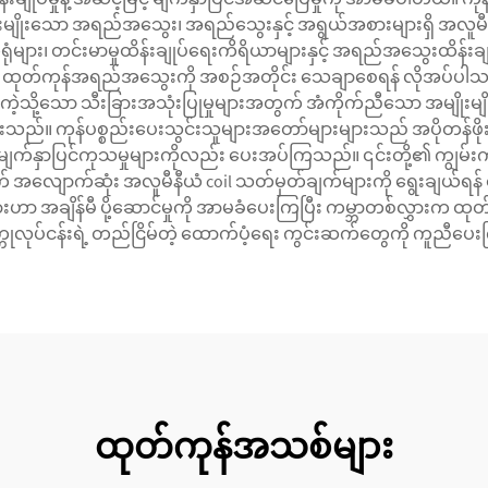
းမျိုးသော အရည်အသွေး၊ အရည်သွေးနှင့် အရွယ်အစားများရှိ အလူမီ
ျား၊ တင်းမာမှုထိန်းချုပ်ရေးကိရိယာများနှင့် အရည်အသွေးထိန်းခ
် ထုတ်ကုန်အရည်အသွေးကို အစဉ်အတိုင်း သေချာစေရန် လိုအပ်
းကဲ့သို့သော သီးခြားအသုံးပြုမှုများအတွက် အံကိုက်ညီသော အမျိုး
ှမ်းသည်။ ကုန်ပစ္စည်းပေးသွင်းသူများအတော်များများသည် အပိုတန်ဖိုးရ
း၊ မျက်နှာပြင်ကုသမှုများကိုလည်း ပေးအပ်ကြသည်။ ၎င်းတို့၏ ကျွမ်
ွက် အလျောက်ဆုံး အလူမီနီယံ coil သတ်မှတ်ချက်များကို ရွေးချယ်ရန
များဟာ အချိန်မီ ပို့ဆောင်မှုကို အာမခံပေးကြပြီး ကမ္ဘာတစ်လွှားက ထု
္တုလုပ်ငန်းရဲ့ တည်ငြိမ်တဲ့ ထောက်ပံ့ရေး ကွင်းဆက်တွေကို ကူညီပ
ထုတ်ကုန်အသစ်များ