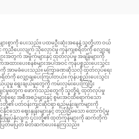
များစွာကို ပေးသည်။ ပထမဦးဆုံးအနေနဲ့ သူတို့ဟာ ဝယ်
 ကူညီပေးလျက် သိုလှောင်မှု ကုန်ကျစရိတ်ကို လျှော့ချ
အတွက် အမှိုက်များနှင့် ထုတ်လုပ်မှု အချိန်များကို
ောက်အထားပေးစနစ်များအပါအဝင် ကုန်ပစ္စည်းပေးသွင်း
လာကို အာမခံပေးသည်။ မကြာခဏဆိုသလို ထုတ်လုပ်ရေး
ကျစရိတ်ကို လျှော့ချပေးကြပါတယ်။ ကုန်ပစ္စည်းပေးသွင်း
ယူမှု ရွေးချယ်မှုတွေကို ကမ်းလှမ်းပေးကြပြီး
ျင်မှုတွေက ဖောက်သည်တွေကို သူတို့ရဲ့ ထုတ်လုပ်မှု
သုံးစွဲရေး အစီအစဉ်များနှင့် စွမ်းအင်ထိရောက်သော
ို့၏ ပတ်ဝန်းကျင်ဆိုင်ရာ ရည်မှန်းချက်များကို
ုင်သော ဈေးနှုန်းများနှင့် တည်ငြိမ်သော ထောက်ပံ့မှု
းမြှုပ်နှံလျက် ၎င်းတို့၏ ထုတ်ကုန်များကို ဆက်တိုက်
ို မပြတ်မပြတ် မိတ်ဆက်ပေးနေကြသည်။