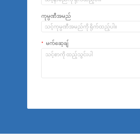
ကုမ္ပဏီအမည်
မက်ဆေ့ချ်