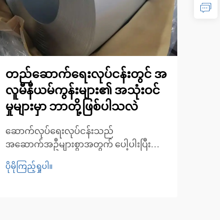
တည်ဆောက်ရေးလုပ်ငန်းတွင် အ
အပူ
လူမီနီယမ်ကွန်းများ၏ အသုံးဝင်
မီန
မှုများမှာ ဘာတို့ဖြစ်ပါသလဲ
ကြေ
သန
ဆောက်လုပ်ရေးလုပ်ငန်းသည်
အဆောက်အဦများစွာအတွက် ပေါ့ပါးပြီး
အပူလ
ခိုင်မာသော သတ္တုပြားများဖြစ်သည့် အလူမီနီ
စတင်
ပိုမိုကြည့်ရှုပါ။
ယမ် cu များကို ပိုမိုအသုံးပြုလာကြသည်။
ပေးစ
ပိုမို
၎င်းတို့သည် ပေါ့ပါးသော်လည်း ခိုင်မာမှု၊
စက်မ
ချေးမတက်ခြင်း၊ အပူစီးဆင်းမှုကောင်းခြင်း
ကို 
တို့ကို ပေးစွမ်းနိုင်သည်...
အစိတ