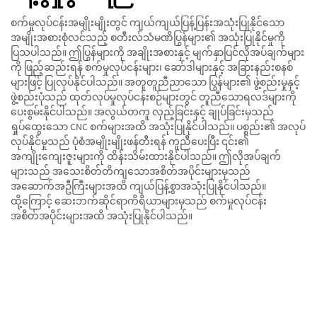
စက်မှုလုပ်ငန်းအမျိုးမျိုးတွင် ကျယ်ကျယ်ပြန့်ပြန်းအသုံးပြုနိုင်သော
အမျိုးအစားစုံလင်သည့် စတီးလ်သံမဏိပြွန်များ၏ အသုံးပြုနိုင်မှုကို
ပြသပါသည်။ ဤပြွန်များကို အချိုးအစားနှင့် မျက်နှာပြင်လိုအပ်ချက်များ
ကို ဖြည့်ဆည်းရန် စက်မှုလုပ်ငန်းများ၊ ဆော်ဒါများနှင့် အခြားနည်းစနစ်
များဖြင့် ပြုလုပ်နိုင်ပါသည်။ အတူတူညီညာသော ပြွန်များ၏ ဖွဲ့စည်းမှုနှင့်
ဖွဲ့စည်းပုံသည် ထုတ်လုပ်မှုလုပ်ငန်းစဉ်များတွင် တူညီသောရလဒ်များကို
ပေးစွမ်းနိုင်ပါသည်။ အလွယ်တကူ လှည့်ခြင်းနှင့် ချုပ်ခြင်းမှသည်
ရှုပ်ထွေးသော CNC စက်များအထိ အသုံးပြုနိုင်ပါသည်။ ပစ္စည်း၏ အလုပ်
လုပ်နိုင်မှုသည် ပုံစံအမျိုးမျိုးဖန်တီးရန် ကူညီပေးပြီး ၎င်း၏
အကျိုးကျေးဇူးများကို ထိန်းသိမ်းထားနိုင်ပါသည်။ ဤလိုအပ်ချက်
များသည် အသေးစိတ်တိကျသောအစိတ်အပိုင်းများမှသည်
အဆောက်အဦကြီးများအထိ ကျယ်ပြန့်စွာအသုံးပြုနိုင်ပါသည်။
ထို့ကြောင့် ဆေးဘက်ဆိုင်ရာကိရိယာများမှသည် စက်မှုလုပ်ငန်း
အစိတ်အပိုင်းများအထိ အသုံးပြုနိုင်ပါသည်။