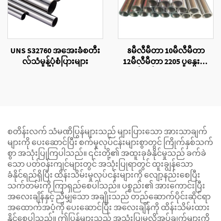
UNS S32760 အအေးခံစတီး
8မီလီမီတာ 10မီလီမီတာ
လ်သံမှုန့်ပုံစံပြားများ
12မီလီမီတာ 2205 ပူနွေးစွာ
ထုတ်လုပ်ထားသောသတ္တု
ပြွန်များ
စတိန်းလက် သံမဏိပြွန်များသည် များပြားသော အားသာချက်
များကို ပေးဆောင်ပြီး စက်မှုလုပ်ငန်းများစွာတွင် ကြိုက်နှစ်သက်
စွာ အသုံးပြုကြပါသည်။ ၎င်းတို့၏ အထူးခုခံနိုင်မှုသည် ခက်ခဲ
သော ပတ်ဝန်းကျင်များတွင် အသုံးပြုရာတွင် ထူးချွန်သော
ခံနိုင်ရည်ရှိပြီး ထိန်းသိမ်းမှုလုပ်ငန်းများကို လျော့နည်းစေပြီး
သက်တမ်းကို ကြာရှည်စေပါသည်။ ပစ္စည်း၏ အားကောင်းပြီး
အလေးချိန်နှင့် ညီမျှသော အချိုးသည် တည်ဆောက်ပိုင်းဆိုင်ရာ
အထောက်အပံ့ကို ပေးဆောင်ပြီး အလေးချိန်ကို ထိန်းသိမ်းထား
နိုင်စေပါသည်။ ဤပြွန်များသည် အသုံးပြုမှုလိုအပ်ချက်များကို