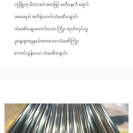
လုံခြုံတဲ့ မီတာအင်အားဖြင့် စတီနေလီ ရောဒ်
အမဲရောင် စတိန်းလက်သံမဏိချောင်း
သံမဏိချေးမတက်သော ကြိုး ထုတ်လုပ်သူ
ပူနွေးစွာမွှေနယ်ထားသောသံမဏိကြိုး
ကောင်းမွန်သော သံမဏိချောင်း