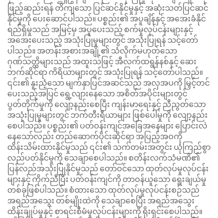
ဖြည့်ဆည်းရန် တိကျသော ပြင်ဆင်နိုင်မှုနှင့် အဆုံးသတ်ပြင်ဆင်
နိုင်မှုကို ပေးဆောင်ပါသည်။ ပစ္စည်း၏ အပူချိန်နှင့် အအေးခံနိုင်
ရည်ရှိမှုသည် အမြင့်မှ အပူပေးသည့် စက်မှုလုပ်ငန်းများနှင့်
အအေးပေးသည့် အသုံးပြုမှုများတွင် အသုံးပြုရန် သင့်တော်
ပါသည်။ အတန်းအစားအချို့၏ သံလိုက်မဟုတ်သော
ဂုဏ်သတ္တိများသည် အထူးသဖြင့် အီလက်ထရွန်နစ်နှင့် ဆေး
ဘက်ဆိုင်ရာ ကိရိယာများတွင် အသုံးပြုရန် သင့်တော်ပါသည်။
၎င်း၏ နူးညံ့သော မျက်နှာပြင်အဆင်သည် အလှအပကို မြှင့်တင်
ပေးသည့်အပြင် ရွေ့လျားနေသော အစိတ်အပိုင်းများတွင်
ပွတ်တိုက်မှုကို လျော့နည်းစေပြီး ကျန်းမာရေးနှင့် ညီညွတ်သော
အသုံးပြုမှုများတွင် ဘက်တီးရီယာများ ဖြစ်ပေါ်မှုကို လျော့နည်း
စေပါသည်။ ပစ္စည်း၏ ပတ်ဝန်းကျင်အခြေအနေများ ပြောင်းလဲ
နေသော်လည်း တည်ဆောက်ပိုင်းဆိုင်ရာ အပြည့်အဝကို
ထိန်းသိမ်းထားနိုင်မှုသည် ၎င်း၏ သက်တမ်းအတွင်း ယုံကြည်စွာ
လည်ပတ်နိုင်မှုကို သေချာစေပါသည်။ စတိန်းလက်သံမဏိ၏
ပြန်လည်အသုံးပြုနိုင်မှုသည် တော်ဝင်သော ထုတ်လုပ်မှုလုပ်ငန်း
များနှင့် ကိုက်ညီပြီး ပတ်ဝန်းကျင်ကို တာဝန်ယူသော ရွေးချယ်မှု
တစ်ခုဖြစ်ပါသည်။ စံထားသော ထုတ်လုပ်မှုလုပ်ငန်းစဉ်သည်
အရည်အသွေး တစ်မျိုးထဲကို သေချာစေပြီး အရည်အသွေး
ထိန်းချုပ်မှုနှင့် စာရင်းစီမံမှုလုပ်ငန်းများကို ရိုးရှင်းစေပါသည်။