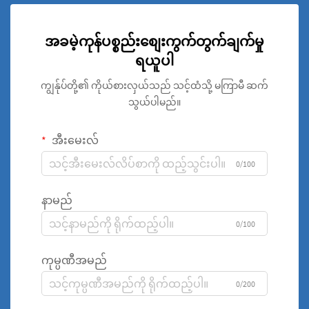
အခမဲ့ကုန်ပစ္စည်းစျေးကွက်တွက်ချက်မှု
ရယူပါ
ကျွန်ုပ်တို့၏ ကိုယ်စားလှယ်သည် သင့်ထံသို့ မကြာမီ ဆက်
သွယ်ပါမည်။
အီးမေးလ်
0/100
နာမည်
0/100
ကုမ္ပဏီအမည်
0/200