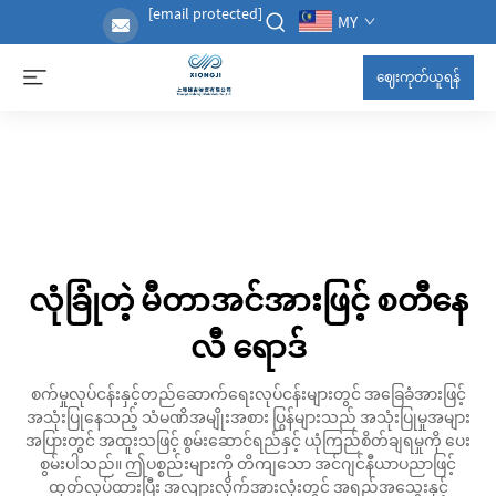
[email protected]
MY
ဈေးကုတ်ယူရန်
လုံခြုံတဲ့ မီတာအင်အားဖြင့် စတီနေ
လီ ရောဒ်
စက်မှုလုပ်ငန်းနှင့်တည်ဆောက်ရေးလုပ်ငန်းများတွင် အခြေခံအားဖြင့်
အသုံးပြုနေသည့် သံမဏိအမျိုးအစား ပြွန်များသည် အသုံးပြုမှုအများ
အပြားတွင် အထူးသဖြင့် စွမ်းဆောင်ရည်နှင့် ယုံကြည်စိတ်ချရမှုကို ပေး
စွမ်းပါသည်။ ဤပစ္စည်းများကို တိကျသော အင်ဂျင်နီယာပညာဖြင့်
ထုတ်လုပ်ထားပြီး အလျားလိုက်အားလုံးတွင် အရည်အသွေးနှင့်