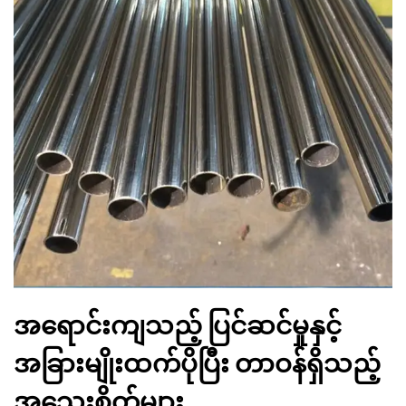
အရောင်းကျသည့် ပြင်ဆင်မှုနှင့်
အခြားမျိုးထက်ပိုပြီး တာဝန်ရှိသည့်
အသေးစိတ်များ