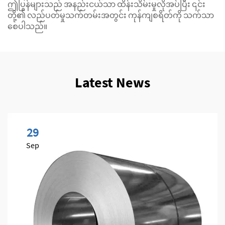
ဤပြွန်များသည် အနည်းငယ်သာ ထိန်းသိမ်းမှုလိုအပ်ပြီး ၎င်း
တို့၏ လည်ပတ်မှုသက်တမ်းအတွင်း ကုန်ကျစရိတ်ကို သက်သာ
စေပါသည်။
Latest News
29
Sep