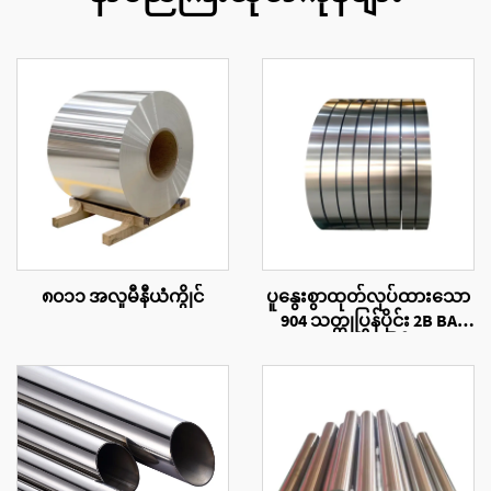
၈၀၁၁ အလူမီနီယံကွိုင်
ပူနွေးစွာထုတ်လုပ်ထားသော
904 သတ္တုပြွန်ပိုင်း 2B BA
မျက်နှာပြင်