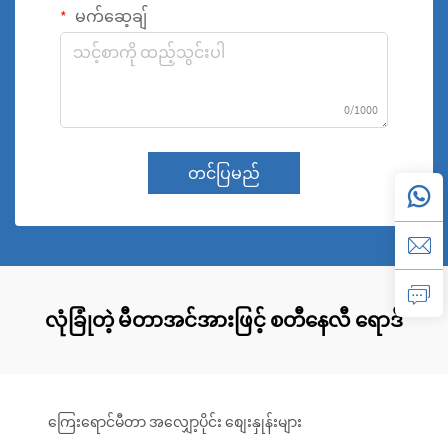
မက်ဆေ့ချ်
0/1000
တင်ပြမည်
လုံခြုံတဲ့ မီတာအင်အားဖြင့် စတီနေလီ ရောဒ်
ကြေးရောင်မီတာ အလျှော့ပိုင်း စျေးနှုန်းများ