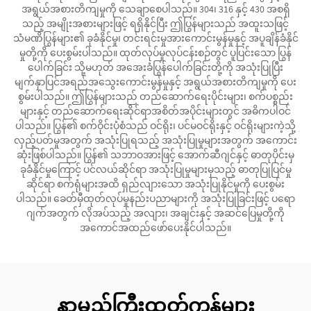
အရွယ်အစားတိကျမှုကို သေချာစေပါသည်။ 304၊ 316 နှင့် 430 အစရှိ
သည့် အမျိုးအစားများဖြင့် ရရှိနိုင်ပြီး ဤပြွန်များသည် အထူးသဖြင့်
သံမဏိပြွန်များ၏ ခုခံနိုင်မှု၊ တင်းရင်းမှုအားကောင်းမွန်မှုနှင့် အပူချိန်ခံနိုင်
မှုတို့ကို ပေးစွမ်းပါသည်။ ထုတ်လုပ်မှုလုပ်ငန်းစဉ်တွင် ပူပြင်းသော ပြွန်
ပေါက်ခြင်း သို့မဟုတ် အအေးခံပြွန်ပေါက်ခြင်းတို့ကို အသုံးပြုပြီး
မျက်နှာပြင်အရည်အသွေးကောင်းမွန်မှုနှင့် အရွယ်အစားတိကျမှုကို ပေး
စွမ်းပါသည်။ ဤပြွန်များသည် တည်ဆောက်ရေးပိုင်းများ၊ စက်ပစ္စည်း
များနှင့် တည်ဆောက်ရေးဆိုင်ရာအစိတ်အပိုင်းများတွင် အဓိကပါဝင်
ပါသည်။ ပြွန်၏ စက်ဝိုင်းပုံစံသည် ဝင်ရိုး၊ ပင်မဝင်ရိုးနှင့် ဝင်ရိုးများကဲ့သို့
လှည့်ပတ်မှုအတွက် အသုံးပြုရသည့် အသုံးပြုမှုများအတွက် အကောင်း
ဆုံးဖြစ်ပါသည်။ ပြွန်၏ သဘာဝအားဖြင့် အောက်ဆီဂျင်နှင့် ဓာတုပိုင်းမှ
ခုခံနိုင်မှုကြောင့် ပင်လယ်ဆိုင်ရာ အသုံးပြုမှုများမှသည့် ဓာတုပြုပြင်မှု
ဆိုင်ရာ စက်ရုံများအထိ ရှည်လျားသော အသုံးပြုနိုင်မှုကို ပေးစွမ်း
ပါသည်။ ခေတ်မှီထုတ်လုပ်မှုနည်းပညာများကို အသုံးပြုခြင်းဖြင့် ပရော
ဂျက်အတွက် လိုအပ်သည့် အလျား၊ အချင်းနှင့် အဆင်ပြေမှုတို့ကို
အကောင်အထည်ဖော်ပေးနိုင်ပါသည်။
နာမည်ကြီးထုတ်ကုန်များ