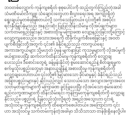
ဘဝတစ်လျှောက် ကုန်ကျစရိတ် စုစုပေါင်းကို ထည့်တွက်ကြည့်တဲ့အခါ
သံမဏိမော်လီကျူး သံချောင်းတွေဟာ စီးပွားရေးအရ အကျိုးရှိတဲ့
ရွေးချယ်မှုတစ်ခုဖြစ်တယ်လို့ သက်သေပြတယ်။ ၎င်းတို့၏ အစပိုင်း
ရင်းနှီးမြှုပ်နှံမှုသည် အနည်းဆုံး ပြုပြင်ထိန်းသိမ်းမှု လိုအပ်ချက်များ၊
သက်တမ်းရှည်ခြင်းနှင့် အစားထိုးမှု မကြာခဏ လျော့နည်းခြင်းတို့ကြောင့်
လျော့ကျစေသည်။ အသားအရေကို ထိခိုက်ပျက်စီးစေခြင်းနှင့် အဝတ်
ပျက်စီးခြင်းတို့အတွက် ၎င်း၏ ခံနိုင်ရည်သည် ကာကွယ်ရေး
အကာအကွယ်များ သို့မဟုတ် ပုံမှန် မျက်နှာပြင် ကုသမှုများကို လိုအပ်မှုကို
ဖယ်ရှားပေးပြီး ဆက်လက်ထိန်းသိမ်းမှု ကုန်ကျစရိတ်ကို လျှော့ချ
ပေးသည်။ ဒီစောင်းတွေရဲ့ ခန့်မှန်းနိုင်တဲ့ စွမ်းဆောင်ရည်နဲ့ စိတ်ချရမှုက
စက်မှုသုံးပစ္စည်းတွေမှာ အနားယူချိန်နဲ့ အစားထိုးမှု ကုန်ကျစရိတ်ကို
လျှော့ချပေးပါတယ်။ ၎င်းတို့၏ မြင့်မားသော ခိုင်မာမှုနှင့် ခံနိုင်ရည်သည်
အခြားပစ္စည်းများနှင့် နှိုင်းယှဉ်လျှင် သေးငယ်သော အလျားအကွာအဝေး
သတ်မှတ်ချက်များကို မကြာခဏ ခွင့်ပြုပေးပြီး လိုအပ်သော စွမ်းဆောင်
ရည်လက္ခဏာများကို ထိန်းသိမ်းရင်း ကုန်ကြမ်းကုန်ကျစရိတ်ကို လျှော့ချ
နိုင်သည်။ ပစ္စည်းရဲ့ ပြန်လည်သုံးလို့ရတဲ့ အရည်အသွေးဟာ ၎င်းရဲ့
အသုံးဝင်မှု ကုန်ကျစရိတ်ကို ထိရောက်စေပါတယ်။ အကြောင်းက ၎င်း
ဟာ အသုံးဝင်မှု သက်တမ်းကုန်တဲ့အခါမှာ သိသိသာသာ တန်ဖိုးရှိနေလို့ပါ။