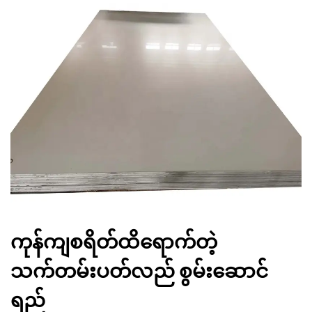
ကုန်ကျစရိတ်ထိရောက်တဲ့
သက်တမ်းပတ်လည် စွမ်းဆောင်
ရည်