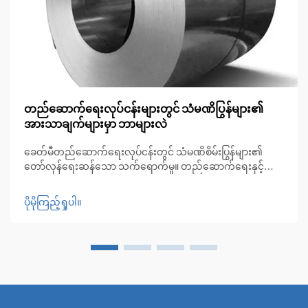
တည်ဆောက်ရေးလုပ်ငန်းများတွင် သံမဏိပြွန်များ၏
အားသာချက်များမှာ ဘာများလဲ
ခေတ်မီတည်ဆောက်ရေးလုပ်ငန်းတွင် သံမဏိစိမ်းပြွန်များ၏
တော်လှန်ရေးဆန်သော သက်ရောက်မှု။ တည်ဆောက်ရေးနှင့်
မိုးလေဝသဆိုင်ရာ အမြဲပြောင်းလဲနေသော ကမ္ဘာတွင် သံမဏိစိမ်း
ပြွန်များသည် ခိုင်မာမှု၊ ပြောင်းလဲအသုံးပြုနိုင်မှုနှင့် အလှအပ
ပိုမိုကြည့်ရှုပါ။
ဆိုင်ရာ ဂုဏ်သတ္တိတို့ကို ပေါင်းစပ်ထားသော အဓိကအသုံးပြုသည့်
ပစ္စည်းအဖြစ် ပေါ်ပေါက်လာခဲ့ပါသည်။