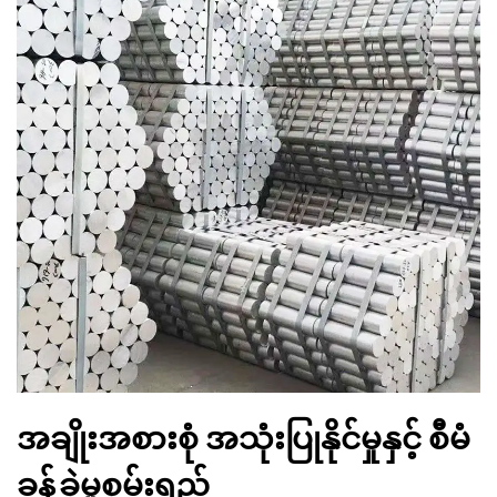
အချိုးအစားစုံ အသုံးပြုနိုင်မှုနှင့် စီမံ
ခန့်ခွဲမှုစွမ်းရည်