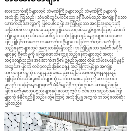
စားသောက်ဆိုင်များတွင် သံမဏိကြိုးများသည် သံမဏိကြိုးများကို
အသုံးပြုကြသည်။ သံမဏိတွင်ပါဝင်သော ခရိုမီယမ်သည် အကျိုးရှိသော
အောက်ဆိုဒ်အလွှာကို ဖြစ်ပေါ်စေပြီး အကြံပြုသော အခြေအနာများကို
အမြဲတမ်းကာကွယ်ပေးသည်။ ဤသဘာဝဂုဏ်သတ္တိများကြောင့် သံမဏိ
ကြိုးများသည် ပင်လယ်ပေါ်တွင် အသုံးပြုရသည့်နေရာများ၊ ဓာတုဗေဒ
ဖြင့် ပြုပြင်ထားသော အဆောက်အဦများ၊ အပြင်ဘက်တွင် အသုံးပြုရ
သည့်နေရာများတွင် အထူးတန်ဖိုးရှိသည်။ အကြံပြုသော အစိတ်အပိုင်း
များနှင့် စိုစွတ်မှုကို မကြာခဏထိတွေ့ရသည့်နေရာများတွင် အထူး
သင့်လျော်သည်။ အဆောက်အဦ၏ ဖွဲ့စည်းမှုအား ထိန်းသိမ်းပေးနိုင်မှုနှင့်
အသွင်အပြင်ကို တစ်ခုတည်းဖြစ်စေရန် အချိန်ကြာမြင့်စွာ အကျိုး
သက်ရောက်မှုကို လျော့နည်းစေသည်။ ထို့ပြင် အစားထိုးရန်နှုန်းနှင့်
ပြုပြင်ထိန်းသိမ်းမှုစရိတ်များကို သက်သာစေသည်။ ဤတောင့်တင်း
မှုသည် အခြေအနာများစွာကို ခံနိုင်ရည်ရှိသည်။ ဥပမာ- ဆားရည်ဖျန်း
ခြင်း၊ စက်မှုဓာတုပစ္စည်းများနှင့် လေထုတွင် ပါဝင်သော အညစ်အကြေး
များကို ခံနိုင်ရည်ရှိသည်။ ထို့ကြောင့် အသုံးပြုမှုအတွက် အသင့်တော်ဆုံး
ဖြစ်သည်။