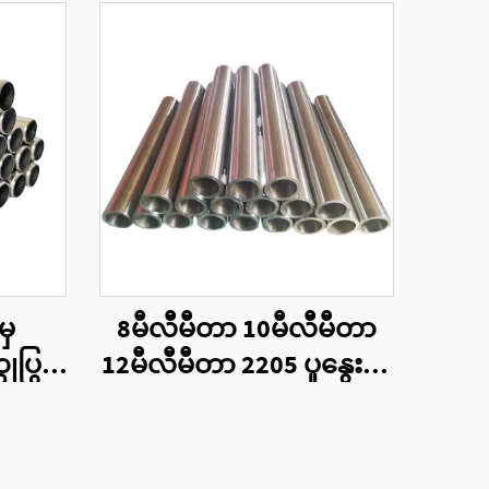
မှ
8မီလီမီတာ 10မီလီမီတာ
ပြွန်
12မီလီမီတာ 2205 ပူနွေးစွာ
ထုတ်လုပ်ထားသောသတ္တု
ပြွန်များ