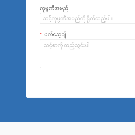
ကုမ္ပဏီအမည်
မက်ဆေ့ချ်