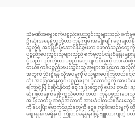
သံမဏိအမွှေးစက်ပစ္စည်းပေးသွင်းသူများသည် စက်မှု
ဦးဆုံးအနေနဲ့ သူတို့ဟာ ကုန်ကြမ်းအမျိုးမျိုး ရွေးချယ်
သူတို့ရဲ့ အချိန်မီ ပို့ဆောင်နိုင်စွမ်းက ဖောက်သည်တွေကို သ
ပစ္စည်းပေးသွင်းသူများသည် စက်မှုလုပ်ငန်းစံနှုန်းများ
ပို့သည်။ ၎င်းတို့ဟာ ပစ္စည်းတွေ ပျက်စီးမှုကို တားဆီးဖ
တယ်။ ကုန်ပစ္စည်းပေးသွင်းသူ အများအပြားက အလိုက်သင
အတွက် သုံးစွဲရန် လိုအပ်မှုကို ဖယ်ရှားပေးကြတယ်။ ၎င်းတိ
ဆုံး အခြေအနေတွင် ပစ္စည်းများ ပို့ဆောင်မှုကို အ
ကြောင့် ပြိုင်ဆိုင်နိုင်တဲ့ ဈေးနှုန်းတွေကို ပေးပါတ
ဆုံးဖြတ်ချက်ချဖို့ ကူညီပေးပါတယ်။ ကုန်ပစ္စည်းပေးသွ
အပြီးသတ်မှု အစဉ်အလာကို အာမခံပါတယ်။ ဒီပေးသွင်း
ကို ပေးပြီး ဖောက်သည်တွေကို ငွေကြေးစီးဆင်းမှုကို ထိ
ဈေးနှုန်း အရှိန်ကို ကြိုတင်ခန့်မှန်းဖို့နဲ့ ဗျူဟာကျတဲ့ 