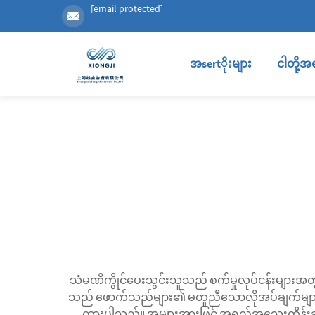
[email protected]
အsertိုးများ
ငါတို့အ
သံမဏိကွိုင်ပေးသွင်းသူသည် စက်မှုလုပ်ငန်းများအတွ
သည် ဖောက်သည်များ၏ မတူညီသောလိုအပ်ချက်များကို
ထားပါသည်။ အများအားဖြင့် အရည်အသွေးထိန်းချုပ်မ