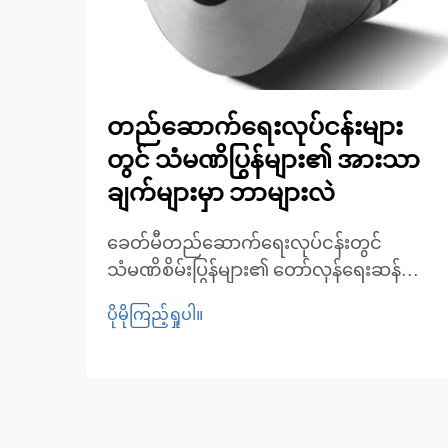
တည်ဆောက်ရေးလုပ်ငန်းများ
တွင် သံမဏိပြွန်များ၏ အားသာ
ချက်များမှာ ဘာများလဲ
ခေတ်မီတည်ဆောက်ရေးလုပ်ငန်းတွင်
သံမဏိစိမ်းပြွန်များ၏ တော်လှန်ရေးဆန်
သော သက်ရောက်မှု။ တည်ဆောက်ရေးနှင့်
ပိုမိုကြည့်ရှုပါ။
မိုးလေဝသဆိုင်ရာ အမြဲပြောင်းလဲနေသော
ကမ္ဘာတွင် သံမဏိစိမ်းပြွန်များသည် ခိုင်မာမှု၊
ပြောင်းလဲအသုံးပြုနိုင်မှုနှင့် အလှအပဆိုင်ရာ
ဂုဏ်သတ္တိတို့ကို ပေါင်းစပ်ထားသော အဓိက
အသုံးပြုသည့် ပစ္စည်းအဖြစ် ပေါ်ပေါက်လာခဲ့