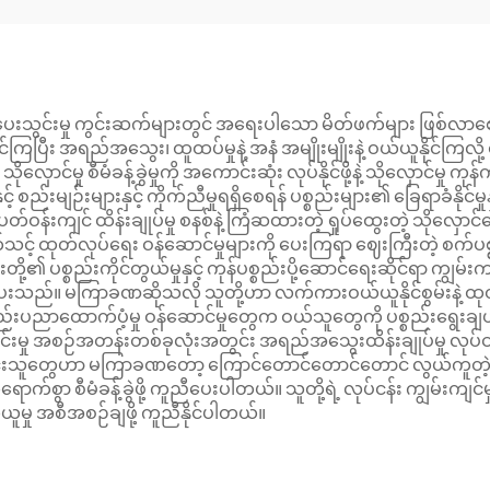
ပေးသွင်းမှု ကွင်းဆက်များတွင် အရေးပါသော မိတ်ဖက်များ ဖြစ်လ
နိုင်ကြပြီး အရည်အသွေး၊ ထူထပ်မှုနဲ့ အနံ အမျိုးမျိုးနဲ့ ဝယ်ယူနိုင်
ိုလှောင်မှု စီမံခန့်ခွဲမှုကို အကောင်းဆုံး လုပ်နိုင်ဖို့နဲ့ သိုလှောင်မှု
နှင့် စည်းမျဉ်းများနှင့် ကိုက်ညီမှုရရှိစေရန် ပစ္စည်းများ၏ ခြေရာခံ
ို့ ပတ်ဝန်းကျင် ထိန်းချုပ်မှု စနစ်နဲ့ ကြံဆထားတဲ့ ရှုပ်ထွေးတဲ့ သိုလ
့် ထုတ်လုပ်ရေး ဝန်ဆောင်မှုများကို ပေးကြရာ ဈေးကြီးတဲ့ စက်ပစ္
ု့၏ ပစ္စည်းကိုင်တွယ်မှုနှင့် ကုန်ပစ္စည်းပို့ဆောင်ရေးဆိုင်ရာ ကျွမ်
ာမခံပေးသည်။ မကြာခဏဆိုသလို သူတို့ဟာ လက်ကားဝယ်ယူနိုင်စွမ်းနဲ
ယ်။ နည်းပညာထောက်ပံ့မှု ဝန်ဆောင်မှုတွေက ဝယ်သူတွေကို ပစ္စည်းရွေးချ
င်းမှု အစဉ်အတန်းတစ်ခုလုံးအတွင်း အရည်အသွေးထိန်းချုပ်မှု လုပ်ငန်
သူတွေဟာ မကြာခဏတော့ ကြောင်တောင်တောင်တောင် လွယ်ကူတဲ့ ငွေပေ
ရောက်စွာ စီမံခန့်ခွဲဖို့ ကူညီပေးပါတယ်။ သူတို့ရဲ့ လုပ်ငန်း ကျွမ
ဝယ်ယူမှု အစီအစဉ်ချဖို့ ကူညီနိုင်ပါတယ်။