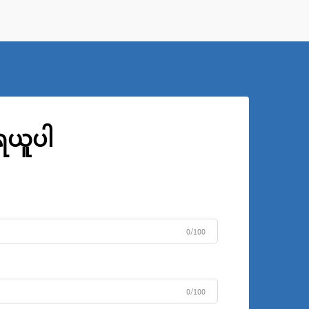
ကို 
ုရယူပါ
0/100
0/100