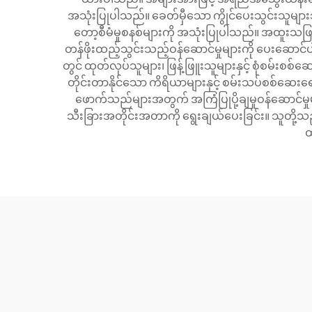
အသုံးပြုပါသည်။ ခေတ်မှီသော ကွိုင်ပေးသွင်းသူများသည
တော့စီမံမှုစနစ်များကို အသုံးပြုပါသည်။ အထူးသဖြင့်
တန်ဖိုးထည့်သွင်းသည့်ဝန်ဆောင်မှုများကို ပေးဆောင်
တွင် ထုတ်လုပ်သူများ၊ ဖြန့်ဖြူးသူများနှင့် စုံစမ်းစစ
တိုင်းတာနိုင်သော ကိရိယာများနှင့် စမ်းသပ်စစ်ဆေ
ဖောက်သည်များအတွက် အကြံပြုပို့ချမှုဝန်ဆောင်
သီးခြားအတိုင်းအတာကို ရွေးချယ်ပေးခြင်း။ သူတို့သည်
ထ