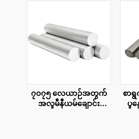
၇၀၇၅ လေယာဉ်အတွက်
စာရွ
အလူမီနီယမ်ချောင်း
ပူန
တိကျသော ၇၀၇၅ T6 အ
သေ
လူမီနီယမ်ပေါင်းစပ်ဘာ
သား