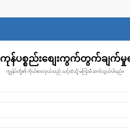
ကုန်ပစ္စည်းစျေးကွက်တွက်ချက်မှ
ကျွန်ုပ်တို့၏ ကိုယ်စားလှယ်သည် သင့်ထံသို့ မကြာမီ ဆက်သွယ်ပါမည်။