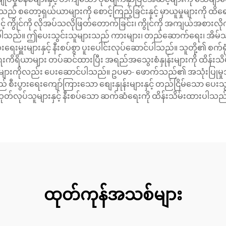
် စတော့ရှယ်ယာများကို စောင့်ကြည့်ခြင်းနှင့် မှာယူမှုများကို ထိရ
 ကွိုင်ကို လိုအပ်သလိုဖြတ်တောက်ခြင်း၊ ကွိုင်ကို အကျယ်အစားလိုက်ဖြတ
ပါသည်။ ဤပေးသွင်းသူများသည် ကားများ၊ တည်ဆောက်ရေး၊ အိမ်သုံးပစ္စ
်ဆေးရေးမှူးများနှင့် နီးစပ်စွာ ပူးပေါင်းလုပ်ဆောင်ပါသည်။ သူတို့၏ စ
းရေးကိရိယာများ တပ်ဆင်ထားပြီး အရည်အသွေးစံနှုန်းများကို ထိန်း
မှုများကိုလည်း ပေးဆောင်ပါသည်။ ဥပမာ- ဖောက်သည်၏ အသုံးပြုမှု
 စီးပွားရေးကျော်ကြားသော စျေးနှုန်းများနှင့် တည်ငြိမ်သော ပေးသွင်
ုတ်လုပ်သူများနှင့် နီးစပ်သော ဆက်ဆံရေးကို ထိန်းသိမ်းထားပါသည
ထုတ်ကုန်အသစ်များ