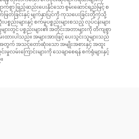
ောက်စွာ ဖြည့်ဆည်းပေးနိုင်သော စွမ်းဆောင်ရည်မြင့် စ
်ခြင်းနှင့် မျက်နှာပြင်ကို ကုသပေးခြင်းတို့ကဲ့သို့
ည်းများနှင့် စက်မှုပစ္စည်းများစသည့် လုပ်ငန်းများ
က်ရုံများတွင် ပစ္စည်းများ၏ အတိုင်းအတာများကို တိကျစွာ
သိမ်းထားပါသည်။ အများအားဖြင့် ပေးသွင်းသူများသည်
အတွက် အသင့်တော်ဆုံးသော အမျိုးအစားနှင့် အထူး
းမှုလမ်းကြောင်းများကို သေချာစေရန် စက်ရုံများနှင့်
်။