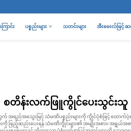
ကြောင်း
ပစ္စည်းများ
သတင်းများ
အီးမေးလ်ဖြင့် 
စတိန်းလက်ဖြူကွိုင်ပေးသွင်းသူ
က် အရည်အသွေးမြင့် သံမဏိပစ္စည်းများကို ကွိုင်ပုံစံဖြင့် ထောက်
 ဖြည့်ဆည်းပေးရန် သံမဏိကွိုင်များ၏ အမျိုးအစား၊ အရွယ်အစားနှ
ှုစနစ်များနှင့် တိကျသော ပုံစံမျက်နှာပြင်အဆင့်များကို သေချာစ