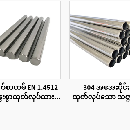
က်စာတမ် EN 1.4512
304 အအေးပိုင်း
ွေးစွာထုတ်လုပ်ထား
ထုတ်လုပ်သော သတ္တု
ာသတ္တုတောင့်တုံး
များ