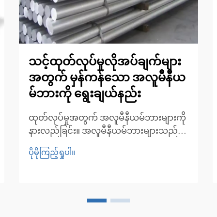
သင့်ထုတ်လုပ်မှုလိုအပ်ချက်များ
အတွက် မှန်ကန်သော အလူမီနီယ
မ်ဘားကို ရွေးချယ်နည်း
ထုတ်လုပ်မှုအတွက် အလူမီနီယမ်ဘားများကို
နားလည်ခြင်း။ အလူမီနီယမ်ဘားများသည်
အလေးချိန်ပေါ့ပါးမှု၊ ခိုင်ခံ့မှုနှင့် ချေးမတက်
ပိုမိုကြည့်ရှုပါ။
နိုင်စွမ်းတို့ကြောင့် ထုတ်လုပ်မှုလုပ်ငန်းများ
တွင် အသုံးပြုလေ့ရှိသော ပစ္စည်းတစ်မျိုးဖြစ်
ပါသည်။ ထုတ်လုပ်မှုပ...