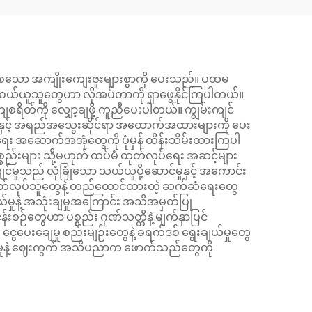
ာစေသော အကျိုးကျေးဇူးများစွာကို ပေးသည်။ ပထမ
ကြလို့ ဝယ်ယူသူတွေဟာ လိုအပ်တာကို ရှာဖွေနိုင်ကြပါတယ်။
 ကုန်ကျစရိတ်ကို လျှော့ချဖို့ ကူညီပေးပါတယ်။ ကျွမ်းကျင်
နိုင်မှုနှင့် အရည်အသွေးဆိုင်ရာ အထောက်အထားများကို ပေး
ှောင်ရေး အဆောက်အအုံတွေကို ပုံမှန် ထိန်းသိမ်းထားကြပါ
စည်းများ သို့မဟုတ် ထပ်မံ ထုတ်လုပ်ရေး အဆင့်များ
းကျင်မှုသည် လုံခြုံသော သယ်ယူပို့ဆောင်မှုနှင့် အကောင်း
့ ထုတ်လုပ်သူတွေနဲ့ တည်ထောင်ထားတဲ့ ဆက်ဆံရေးတွေ
ယ်မှုနဲ့ အသုံးချမှုအကြောင်း အသိအမှတ်ပြု
းစဉ်တွေဟာ ပစ္စည်း ဂုဏ်သတ္တိနဲ့ မျက်နှာပြင်
းချေမှု စည်းမျဉ်းတွေနဲ့ ခရက်ဒစ် ရွေးချယ်မှုတွေ
်းကျင်မှုနဲ့ ဈေးကွက် အသိပညာက ဖောက်သည်တွေကို