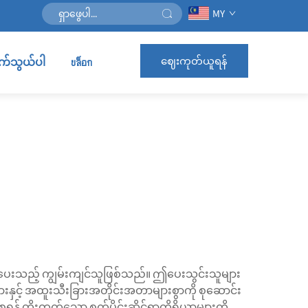
MY
ဈေးကုတ်ယူရန်
ဆက်သွယ်ပါ
บล็อก
ပံ့ပေးသည့် ကျွမ်းကျင်သူဖြစ်သည်။ ဤပေးသွင်းသူများ
င့် အထူးသီးခြားအတိုင်းအတာများစွာကို စုဆောင်း
ေရန် တိုးတက်သော စက်ပိုင်းဆိုင်ရာကိရိယာများကို