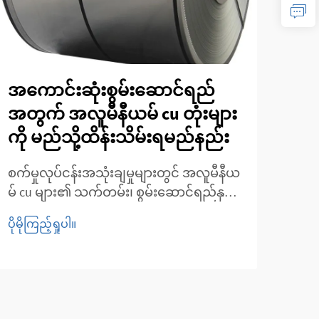
အကောင်းဆုံးစွမ်းဆောင်ရည်
အပူ
အတွက် အလူမီနီယမ် cu တုံးများ
မီန
ကို မည်သို့ထိန်းသိမ်းရမည်နည်း
ကြေ
သန
စက်မှုလုပ်ငန်းအသုံးချမှုများတွင် အလူမီနီယ
မ် cu များ၏ သက်တမ်း၊ စွမ်းဆောင်ရည်နှင့်
အပူလ
စျေးနှုန်းထိရောက်မှုကို အမြင့်ဆုံးရရှိရန်
စတင်
ပိုမိုကြည့်ရှုပါ။
သင့်လျော်သော ထိန်းသိမ်းမှုများ ပြုလုပ်ရန်
ပေးစ
ပိုမို
အလွန်အရေးကြီးပါသည်။ HVAC စနစ်များ၊
စက်မ
ထုတ်လုပ်မှုလုပ်ငန်းစဉ်များ သို့မဟုတ်
ကို 
ဆောက်လုပ်ရေးစီမံကိန်းများတွင် အသုံးပြု
အစိတ
သည်ဖြစ်စေ၊ အလူမီနီယမ် cu များသည်...
မှုသ