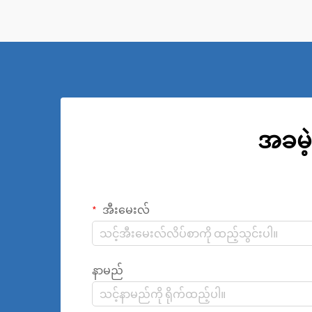
ပါသည်။
အခမဲ့
အီးမေးလ်
နာမည်