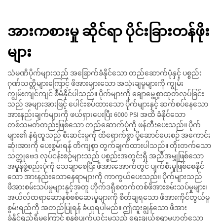
အားကစားမှု ဆိုင်ရာ ပိုင်းခြားတန်ဖိုး
များ
သံမဏိပိုက်များသည် အခြောက်ခံနိုင်သော တည်ဆောက်ပုံနှင့် ပစ္စည်း
ဂုဏ်သတ္တိများကြောင့် ဖိအားများသော အသုံးချမှုများကို ကျွမ်း
ကျွမ်းကျင်ကျင် စီမံနိုင်ပါသည်။ ပိုက်များကို ချောမွေ့စွာထုတ်လုပ်ခြင်း
သည် အများအားဖြင့် ပေါင်းစပ်ထားသော ပိုက်များနှင့် ဆက်စပ်နေသော
အားနည်းချက်များကို ဖယ်ရှားပေးပြီး 6000 PSI အထိ ခံနိုင်သော
တစ်သမတ်တည်းဖြစ်သော တည်ဆောက်ပုံကို ဖန်တီးပေးသည်။ ပိုက်
များ၏ နံရံထူသည် စီးဆင်းမှုကို ထိရောက်စွာ ပို့ဆောင်ပေးစဉ် အကောင်း
ဆုံးအားကို ပေးစွမ်းရန် တိကျစွာ တွက်ချက်ထားပါသည်။ တိုးတက်သော
သတ္တုဗေဒ လုပ်ငန်းစဉ်များသည် ပစ္စည်းအတွင်းရှိ အညီအမျှဖြစ်သော
အမှုန်ဖွဲ့စည်းပုံကို သေချာစေပြီး ဖိအားအောက်တွင် ပျက်စီးမှုဖြစ်စေနိုင်
သော အားနည်းသောနေရာများကို ကာကွယ်ပေးသည်။ ပိုက်များသည်
ဖိအားစမ်းသပ်မှုများနှင့်အတူ ဟိုက်ဒရိုစတက်တစ်ဖိအားစမ်းသပ်မှုများ၊
အယ်လ်ထရာဆောနစ်စစ်ဆေးမှုများကို စိတ်ချရသော ဖိအားကိုင်တွယ်မှု
စွမ်းရည်ကို အတည်ပြုရန် ခံယူရပါမည်။ ဤထူးချွန်သော ဖိအား
ခံနိုင်ရည်ရှိမှုကြောင့် စနစ်ပျက်ယွင်းမှုသည် ရွေးချယ်စရာမဟုတ်သော