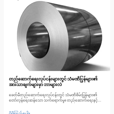
တည်ဆောက်ရေးလုပ်ငန်းများတွင် သံမဏိပြွန်များ၏
အားသာချက်များမှာ ဘာများလဲ
ခေတ်မီတည်ဆောက်ရေးလုပ်ငန်းတွင် သံမဏိစိမ်းပြွန်များ၏
တော်လှန်ရေးဆန်သော သက်ရောက်မှု။ တည်ဆောက်ရေးနှင့်
မိုးလေဝသဆိုင်ရာ အမြဲပြောင်းလဲနေသော ကမ္ဘာတွင် သံမဏိစိမ်း
ပြွန်များသည် ခိုင်မာမှု၊ ပြောင်းလဲအသုံးပြုနိုင်မှုနှင့် အလှအပ
ပိုမိုကြည့်ရှုပါ။