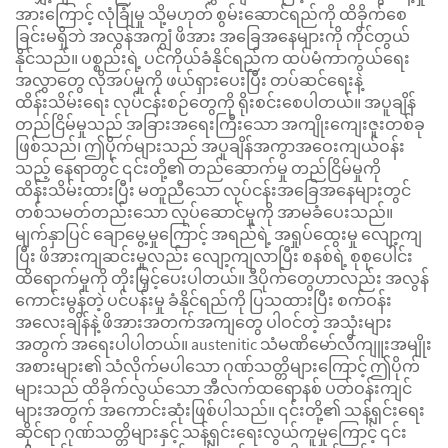
အားကြောင့် လုံခြုံမှု သို့မဟုတ် စွမ်းဆောင်ရည်ကို ထိခိုက်စေ
ခြင်းမရှိဘဲ အလွန်အကျွံ ဖိအား အခြေအနေများကို ကိုင်တွယ်
နိုင်သည်။ ပစ္စည်းရဲ့ ပင်ကိုယ်ခံနိုင်ရည်က ထပ်မံကာကွယ်ရေး
အလွှာတွေ လိုအပ်မှုကို ဖယ်ရှားပေးပြီး တပ်ဆင်ရေးနဲ့
ထိန်းသိမ်းရေး လုပ်ငန်းစဉ်တွေကို ရိုးစင်းစေပါတယ်။ အပူချိန်
တည်ငြိမ်မှုသည် အခြားအရေးကြီးသော အကျိုးကျေးဇူးတစ်ခု
ဖြစ်သည်၊ ဤပိုက်များသည် အပူချိန်အကွာအဝေးကျယ်ဝန်း
သည့် နေရာတွင် ၎င်းတို့၏ တည်ဆောက်မှု တည်ငြိမ်မှုကို
ထိန်းသိမ်းထားပြီး မတူညီသော လုပ်ငန်းအခြေအနေများတွင်
တစ်သမတ်တည်းသော လုပ်ဆောင်မှုကို အာမခံပေးသည်။
မျက်နှာပြင် ချောမွေ့မှုကြောင့် အရည်ရဲ့ အရှုပ်ထွေးမှု လျော့ကျ
ပြီး ဖိအားကျဆင်းမှုလည်း လျော့ကျလာပြီး စနစ်ရဲ့ စုစုပေါင်း
ထိရောက်မှုကို တိုးမြှင့်ပေးပါတယ်။ ဒီပိုက်တွေဟာလည်း အလွန်
ကောင်းမွန်တဲ့ ပင်ပန်းမှု ခံနိုင်ရည်ကို ပြသထားပြီး စက်ဝန်း
အလေးချိန်နဲ့ ဖိအားအတက်အကျတွေ ပါဝင်တဲ့ အသုံးများ
အတွက် အရေးပါပါတယ်။ austenitic သံမဏိမော်လီကျူးအမျိုး
အစားများ၏ သံလိုက်မပါသော ဂုဏ်သတ္တိများကြောင့် ဤပိုက်
များသည် ထိခိုက်လွယ်သော အီလက်ထရောနစ် ပတ်ဝန်းကျင်
များအတွက် အကောင်းဆုံးဖြစ်ပါသည်။ ၎င်းတို့၏ သန့်ရှင်းရေး
ဆိုင်ရာ ဂုဏ်သတ္တိများနှင့် သန့်ရှင်းရေးလွယ်ကူမှုကြောင့် ၎င်း