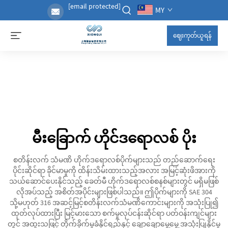
[email protected]
MY
ဈေးကုတ်ယူရန်
မီးခြောက် ဟိုင်ဒရောလစ် ပိုး
စတိန်းလက် သံမဏိ ဟိုက်ဒရောလစ်ပိုက်များသည် တည်ဆောက်ရေး
ပိုင်းဆိုင်ရာ ခိုင်မာမှုကို ထိန်းသိမ်းထားသည့်အလား အမြင့်ဆုံးဖိအားကို
သယ်ဆောင်ပေးနိုင်သည့် ခေတ်မီ ဟိုက်ဒရောလစ်စနစ်များတွင် မရှိမဖြစ်
လိုအပ်သည့် အစိတ်အပိုင်းများဖြစ်ပါသည်။ ဤပိုက်များကို SAE 304
သို့မဟုတ် 316 အဆင့်မြင့်စတိန်းလက်သံမဏိကောင်းများကို အသုံးပြု၍
ထုတ်လုပ်ထားပြီး မြင့်မားသော စက်မှုလုပ်ငန်းဆိုင်ရာ ပတ်ဝန်းကျင်များ
တွင် အထူးသဖြင့် တိုက်ခိုက်မှုခံနိုင်ရည်နှင့် ချောချောမွေ့မွေ့ အသုံးပြုနိုင်မှု