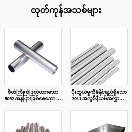
ထုတ်ကုန်အသစ်များ
စိတ်ကြိုက်ဖြတ်ထားသော
ပိုးတွယ်မှုကိုခံနိုင်ရည်ရှိသော
5052 အနုပြားဖြစ်စေသော အ
2011 အလူမီနီယမ်အလွှာပြွန်
လူမီနီယံအလွှာပိုက်
များ