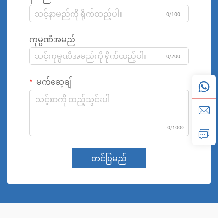
0/100
ကုမ္ပဏီအမည်
0/200
မက်ဆေ့ချ်
0/1000
တင်ပြမည်