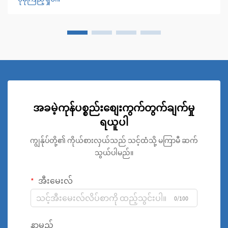
ဆိုင်ရာ ဂုဏ်သတ္တိတို့ကို ပေါင်းစပ်ထားသော အဓိကအသုံးပြုသည့်
ပစ္စည်းအဖြစ် ပေါ်ပေါက်လာခဲ့ပါသည်။
အခမဲ့ကုန်ပစ္စည်းစျေးကွက်တွက်ချက်မှု
ရယူပါ
ကျွန်ုပ်တို့၏ ကိုယ်စားလှယ်သည် သင့်ထံသို့ မကြာမီ ဆက်
သွယ်ပါမည်။
အီးမေးလ်
0/100
နာမည်