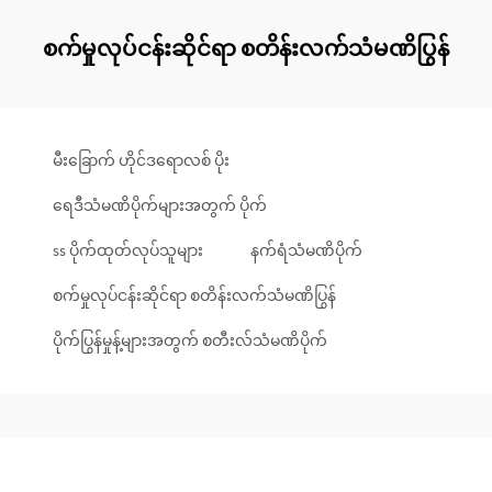
စက်မှုလုပ်ငန်းဆိုင်ရာ စတိန်းလက်သံမဏိပြွန်
မီးခြောက် ဟိုင်ဒရောလစ် ပိုး
ရေဒီသံမဏိပိုက်များအတွက် ပိုက်
ss ပိုက်ထုတ်လုပ်သူများ
နက်ရံသံမဏိပိုက်
စက်မှုလုပ်ငန်းဆိုင်ရာ စတိန်းလက်သံမဏိပြွန်
ပိုက်ပြွန်မှုန့်များအတွက် စတီးလ်သံမဏိပိုက်