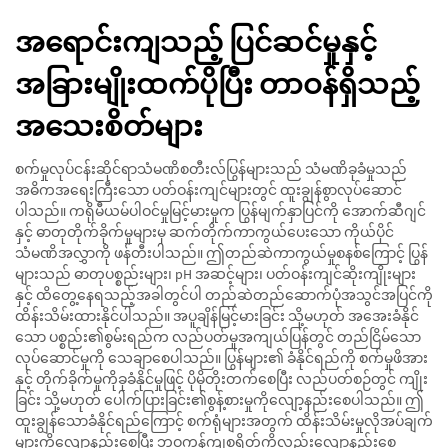
အရောင်းကျသည့် ပြင်ဆင်မှုနှင့်
အခြားမျိုးထက်ပိုပြီး တာဝန်ရှိသည့်
အသေးစိတ်များ
စက်မှုလုပ်ငန်းဆိုင်ရာသံမဏိစတီးလ်ပြွန်များသည် သံမဏိခုခံမှုသည်
အဓိကအရေးကြီးသော ပတ်ဝန်းကျင်များတွင် ထူးချွန်စွာလုပ်ဆောင်
ပါသည်။ ကရိုမီယမ်ပါဝင်မှုမြင့်မားမှုက ပြွန်မျက်နှာပြင်ကို အောက်ဆီဂျင်
နှင့် ဓာတုတိုက်ခိုက်မှုများမှ ဆက်တိုက်ကာကွယ်ပေးသော ကိုယ်ပိုင်
သံမဏိအလွှာကို ဖန်တီးပါသည်။ ဤတည်ဆဲကာကွယ်မှုစနစ်ကြောင့် ပြွန်
များသည် ဓာတုပစ္စည်းများ၊ pH အဆင့်များ၊ ပတ်ဝန်းကျင်ဆိုးကျိုးများ
နှင့် ထိတွေ့နေရသည့်အခါတွင်ပါ တည်ဆဲတည်ဆောက်ပုံအသွင်အပြင်ကို
ထိန်းသိမ်းထားနိုင်ပါသည်။ အပူချိန်မြင့်မားခြင်း သို့မဟုတ် အအေးခံနိုင်
သော ပစ္စည်း၏စွမ်းရည်က လည်ပတ်မှုအကျယ်ပြန်တွင် တည်ငြိမ်သော
လုပ်ဆောင်မှုကို သေချာစေပါသည်။ ပြွန်များ၏ ခံနိုင်ရည်ကို စက်မှုဖိအား
နှင့် တိုက်ခိုက်မှုကိုခုခံနိုင်မှုဖြင့် ပိုမိုတိုးတက်စေပြီး လည်ပတ်စဉ်တွင် ကျိုး
ခြင်း သို့မဟုတ် ပေါက်ပြားခြင်း၏စွန့်စားမှုကိုလျော့နည်းစေပါသည်။ ဤ
ထူးချွန်သောခံနိုင်ရည်ကြောင့် စက်ရုံများအတွက် ထိန်းသိမ်းမှုလိုအပ်ချက်
များကိုလျော့နည်းစေပြီး ဘဝကုန်ကျစရိတ်ကိုလည်းလျော့နည်းစေ