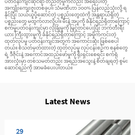
ပတ်ဝန်းကျင်ဆိုင်ရာ တည်တံ့မှုကလည်း အရေးပါတဲ့
အကျိုးကျေးဇူးတစ်ခုပါ၊ သံမဏိဟာ ၁၀၀% ပြန်လည်သုံးလို့ ရ
နိုင်ပြီး သယ်ယူပို့ဆောင်တဲ့ ပစ္စည်းတွေထဲကို အန္တရာယ်ရှိတဲ့
ပစ္စည်းတွေ မထွက်လာလို့ပါ။ မီးနဲ့ အပူကို ခံနိုင်ရည်ရှိတာကြောင့်
စက်မှုပတ်ဝန်းကျင်မှာ လုံခြုံမှုကို မြှင့်တင်ပေးပြီး ဘက်တီးရီး
ယား ကြီးထွားမှုကို ခံနိုင်ရည်ရှိတာကြောင့် အမှိုက်ကင်းတဲ့
ထုတ်လုပ်မှု ပတ်ဝန်းကျင်အတွက် အကောင်းဆုံး ဖြစ်စေပါ
တယ်။ စံသတ်မှတ်ထားတဲ့ ထုတ်လုပ်မှု လုပ်ငန်းစဉ်က စနစ်တွေ
ရဲ့ ဒီဇိုင်းနဲ့ အကောင်အထည်ဖော်မှုကို ရိုးရှင်းစေရင်း စက်ရုံ
အားလုံးမှာ တစ်သမတ်တည်း အရည်အသွေးနဲ့ စိတ်ချရတဲ့ စွမ်း
ဆောင်ရည်ကို အာမခံပေးပါတယ်။
Latest News
29