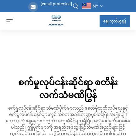
[email protected]
MY
ဈေးကုတ်ယူရန်
စက်မှုလုပ်ငန်းဆိုင်ရာ စတိန်း
လက်သံမဏိပြွန်
စက်မှုလုပ်ငန်းဆိုင်ရာ သံမဏိပိုက်များသည် ခေတ်မှီထုတ်လုပ်ရေးနှင့်
စက်မှုလုပ်ငန်းစနစ်များတွင် အဓိကအခန်းကဏ္ဍမှပါဝင်ပြီး အမျိုးမျိုး
သော အသုံးချမှုများအတွက် အထူးခံနိုင်ရည်ရှိပြီး အသုံးဝင်မှုကိုပေးစွမ်း
ပါသည်။ ဤပိုက်များကို အရည်အသွေးမြင့်သံမဏိအညစ်များဖြင့်
ထုတ်လုပ်ထားပြီး သံ၊ ကရိုမီယမ်နှင့် နီကယ်တို့ကိုအဓိကပါဝင်သော