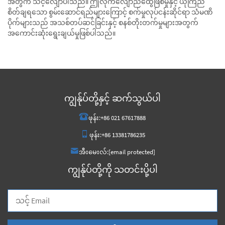
အတွက် သင့်လျော်ပါသည်။ ဤလိုက်လျောညီထွေဖြစ်မှုနှင့် ယုံကြည်
စိတ်ချရသော စွမ်းဆောင်ရည်များကြောင့် စက်မှုလုပ်ငန်းဆိုင်ရာ သံမဏိ
ပိုက်များသည် အသစ်တပ်ဆင်ခြင်းနှင့် စနစ်တိုးတက်မှုများအတွက်
အကောင်းဆုံးရွေးချယ်မှုဖြစ်ပါသည်။
ကျွန်ုပ်တို့နှင့် ဆက်သွယ်ပါ
ဖုန်း:
+86 021 67617888
ဖုန်း:
+86 13381786235
အီးမေးလ်:
[email protected]
ကျွန်ုပ်တို့ကို သတင်းပို့ပါ