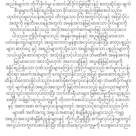
အညစ်များက တိုက်ခိုက်မှု၊ အောက်ဆီဒိုက်ဖြစ်ခြင်းနှင့် ဓာတုဆိုင်ရာ ဖျက်
စီးမှုများကိုခံနိုင်ရည်ရှိသော ခိုင်မာသည့်ပစ္စည်းဖြစ်စေပါသည်။
ထုတ်လုပ်မှုလုပ်ငန်းစဉ်တွင် တိကျသော ပိုက်အတွင်းပိုင်းနှင့် အပြင်ပိုင်း
အထူကို ဖန်တီးပေးရန်အတွက် အမှန်အကန်မြင့်မားသော ပိုက်များကို
ထုတ်လုပ်ပေးနိုင်သည့် အလိုအလျောက်စက်များဖြင့် ထုတ်လုပ်ပေး
ပါသည်။ ဤပိုက်များသည် အမှုန်းအမှုန်းနှင့် အပူချိန်မြင့်မားသော
ပတ်ဝန်းကျင်များတွင် အထူးကောင်းမွန်စွာအလုပ်လုပ်နိုင်ပြီး ဓာတုပစ္စည်း
များ၊ ဓာတ်ငွေ နှင့် အရည်များကဲ့သို့သော အမျိုးမျိုးသော ပစ္စည်းများကို
သယ်ယူပို့ဆောင်ရာတွင် အသုံးပြုသင့်ပါသည်။ သံမဏိ၏ အမှန်အကန်
မြင့်မားသော အားသို့မဟုတ် အလေးချိန်နှင့် အပူချိန်မြင့်မားမှုကို
ခံနိုင်ရည်ရှိသော ဂုဏ်သတ္တိများကြောင့် ဤပိုက်များသည် စက်မှုလုပ်ငန်း
ဆိုင်ရာ အခက်အခဲများကို ကျော်လွှားနိုင်သည့်အပြင် စွမ်းဆောင်ရည်ကို
ထိန်းသိမ်းထားနိုင်ပါသည်။ ခေတ်မှီစက်မှုလုပ်ငန်းဆိုင်ရာ သံမဏိပိုက်များ
တွင် မျက်နှာပြင်အရည်အသွေးကို မြှင့်တင်ပေးသည့် နည်းပညာများကို
ထည့်သွင်းထုတ်လုပ်ထားပြီး ဘက်တီးရီယာများ ဖြစ်ပေါ်မှုကိုလျော့နည်း
စေပြီး သန့်ရှင်းရလွယ်ကူမှုကို တိုးတက်စေပါသည်။ ထို့ကြောင့် ဆေးဝါး
နှင့် အစားအစာ စက်မှုလုပ်ငန်းများတွင် အထူးသင့်လျော်ပါသည်။ ပိုက်
များ၏ အတိအကျ အရွယ်အစားနှင့် စံချိန်စံညွှန်းများသည် ကမ္ဘာ့
အရည်အသွေးစံချိန်စံညွှန်းများနှင့် ကိုက်ညီမှုရှိပြီး စက်မှုလုပ်ငန်းများတွင်
အလွယ်တကူတပ်ဆင်နိုင်ပြီး ထိန်းသိမ်းရလွယ်ကူမှုကို ပေးစွမ်းပါသည်။