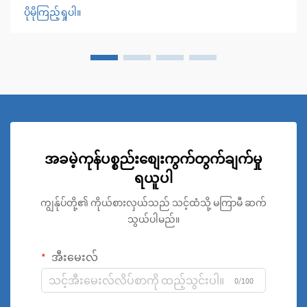
မှု၏ အဓိကအချက်ဖြစ်ပါသည်။ ဤရှုပ်ထွေးသောစနစ်များ၏
ပိုမိုကြည့်ရှုပါ။
ဗဟိုချက်တွင်...
အခမဲ့ကုန်ပစ္စည်းစျေးကွက်တွက်ချက်မှု
ရယူပါ
ကျွန်ုပ်တို့၏ ကိုယ်စားလှယ်သည် သင့်ထံသို့ မကြာမီ ဆက်
သွယ်ပါမည်။
အီးမေးလ်
0/100