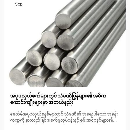
Sep
အပူဖလှယ်စက်များတွင် သံမဏိပြွန်များ၏ အဓိက
ကောင်းကျိုးများမှာ အဘယ်နည်း
ခေတ်မီအပူဖလှယ်စနစ်များတွင် သံမဏိ၏ အရေးပါသော အခန်း
ကဏ္ဍကို နားလည်ခြင်း။ စက်မှုလုပ်ငန်းနှင့် စွမ်းအင်စနစ်များ၏
နယ်ပယ်တွင် အပူလဲပစ္စည်းများသည် ထိရောက်သော အပူစီမံခန့်ခွဲ