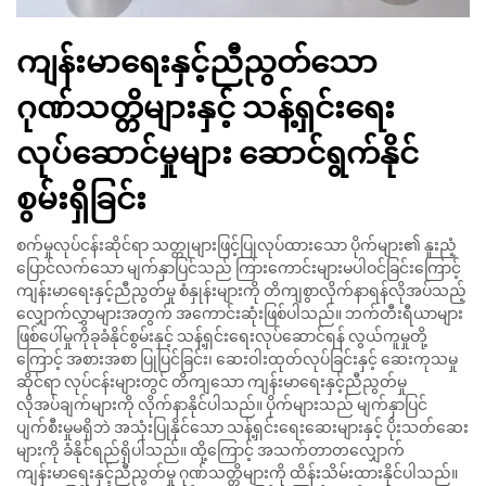
ကျန်းမာရေးနှင့်ညီညွတ်သော
ဂုဏ်သတ္တိများနှင့် သန့်ရှင်းရေး
လုပ်ဆောင်မှုများ ဆောင်ရွက်နိုင်
စွမ်းရှိခြင်း
စက်မှုလုပ်ငန်းဆိုင်ရာ သတ္တုများဖြင့်ပြုလုပ်ထားသော ပိုက်များ၏ နူးညံ့
ပြောင်လက်သော မျက်နှာပြင်သည် ကြားကောင်းများမပါဝင်ခြင်းကြောင့်
ကျန်းမာရေးနှင့်ညီညွတ်မှု စံနှုန်းများကို တိကျစွာလိုက်နာရန်လိုအပ်သည့်
လျှောက်လွှာများအတွက် အကောင်းဆုံးဖြစ်ပါသည်။ ဘက်တီးရီယာများ
ဖြစ်ပေါ်မှုကိုခုခံနိုင်စွမ်းနှင့် သန့်ရှင်းရေးလုပ်ဆောင်ရန် လွယ်ကူမှုတို့
ကြောင့် အစားအစာ ပြုပြင်ခြင်း၊ ဆေးဝါးထုတ်လုပ်ခြင်းနှင့် ဆေးကုသမှု
ဆိုင်ရာ လုပ်ငန်းများတွင် တိကျသော ကျန်းမာရေးနှင့်ညီညွတ်မှု
လိုအပ်ချက်များကို လိုက်နာနိုင်ပါသည်။ ပိုက်များသည် မျက်နှာပြင်
ပျက်စီးမှုမရှိဘဲ အသုံးပြုနိုင်သော သန့်ရှင်းရေးဆေးများနှင့် ပိုးသတ်ဆေး
များကို ခံနိုင်ရည်ရှိပါသည်။ ထို့ကြောင့် အသက်တာတလျှောက်
ကျန်းမာရေးနှင့်ညီညွတ်မှု ဂုဏ်သတ္တိများကို ထိန်းသိမ်းထားနိုင်ပါသည်။