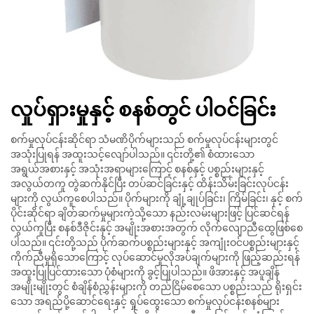
လှုပ်ရှားမှုနှင့် စနစ်တွင် ပါဝင်ခြင်း
စက်မှုလုပ်ငန်းဆိုင်ရာ သံမဏိပိုက်များသည် စက်မှုလုပ်ငန်းများတွင်
အသုံးပြုရန် အထူးသင့်လျော်ပါသည်။ ၎င်းတို့၏ စံထားသော
အရွယ်အစားနှင့် အသုံးအရာများကြောင့် စနစ်နှင့် ပစ္စည်းများနှင့်
အလွယ်တကူ တွဲဆက်နိုင်ပြီး တပ်ဆင်ခြင်းနှင့် ထိန်းသိမ်းခြင်းလုပ်ငန်း
များကို လွယ်ကူစေပါသည်။ ပိုက်များကို ချုံ့ချုပ်ခြင်း၊ ကြိမ်ခြင်း၊ နှင့် စက်
ပိုင်းဆိုင်ရာ ချိတ်ဆက်မှုများကဲ့သို့သော နည်းလမ်းများဖြင့် ပြင်ဆင်ရန်
လွယ်ကူပြီး စနစ်ဒီဇိုင်းနှင့် အမျိုးအစားအတွက် လိုက်လျောညီထွေဖြစ်စေ
ပါသည်။ ၎င်းတို့သည် ပိုက်ဆက်ပစ္စည်းများနှင့် အကျုံးဝင်ပစ္စည်းများနှင့်
ကိုက်ညီမှုရှိသောကြောင့် လုပ်ဆောင်မှုလိုအပ်ချက်များကို ဖြည့်ဆည်းရန်
အထူးပြုပြင်ထားသော ပုံစံများကို ခွင့်ပြုပါသည်။ ဖိအားနှင့် အပူချိန်
အမျိုးမျိုးတွင် စံချိန်စံညွှန်းများကို တည်ငြိမ်စေသော ပစ္စည်းသည် ရိုးရှင်း
သော အရည်ပို့ဆောင်ရေးနှင့် ရှုပ်ထွေးသော စက်မှုလုပ်ငန်းစနစ်များ