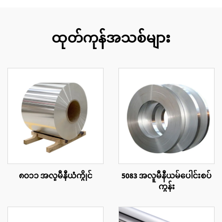
ထုတ်ကုန်အသစ်များ
၈၀၁၁ အလူမီနီယံကွိုင်
5083 အလူမီနီယမ်ပေါင်းစပ်
ကွန်း