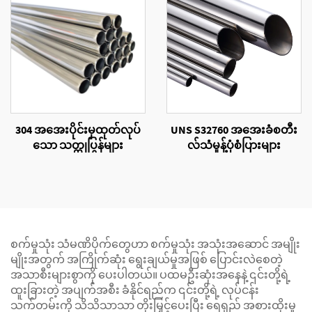
304 အအေးပိုင်းမှထုတ်လုပ်
UNS S32760 အအေးခံစတီး
သော သတ္တုပြွန်များ
လ်သံမှုန့်ပုံစံပြားများ
စက်မှုသုံး သံမဏိပိုက်တွေဟာ စက်မှုသုံး အသုံးအဆောင် အမျိုး
မျိုးအတွက် အကြိုက်ဆုံး ရွေးချယ်မှုအဖြစ် ပြောင်းလဲစေတဲ့
အသာစီးများစွာကို ပေးပါတယ်။ ပထမဦးဆုံးအနေနဲ့ ၎င်းတို့ရဲ့
ထူးခြားတဲ့ အပျက်အစီး ခံနိုင်ရည်က ၎င်းတို့ရဲ့ လုပ်ငန်း
သက်တမ်းကို သိသိသာသာ တိုးမြှင့်ပေးပြီး ရေရှည် အစားထိုးမှု