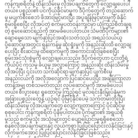
ကုန်ကျစရိတ်နဲ့ ထိန်းသိမ်းမှု လိုအပ်ချက်တွေကို လျှော့ချပေးပါ
တယ်။ ပစ္စည်း၏ ပင်ကိုယ်ခိုင်မာမှုက ဒီပိုက်တွေကို တည်ဆောက်
မှု မပျက်စီးစေဘဲ ဖိအားမြင့်မားပြီး အပူချိန်မြင့်မားမှုကို ခံနိုင်
စွမ်းရှိစေပြီး လိုအပ်တဲ့ စက်မှုပတ်ဝန်းကျင်မှာ ယုံကြည်စိတ်ချရ
တဲ့ စွမ်းဆောင်ရည်ကို အာမခံပေးပါတယ်။ သံမဏိပိုက်များ၏
ချောမွေ့သော မျက်နှာပြင်အဆုံးသတ်သည် အရည်သယ်ယူ
ပို့ဆောင်မှုအတွင်း ရုန်းကန်မှု ဆုံးရှုံးမှုကို အနည်းဆုံးထိ လျှော့ချ
ပေးပြီး စီးဆင်းမှု ထိရောက်မှုကို အကောင်းဆုံးဖြစ်စေပြီး
စွမ်းအင်သုံးစွဲမှုကို လျှော့ချပေးသည်။ ဒီပိုက်တွေဟာ ၎င်းတို့ရဲ့
ကိုယ်ပိုင် ကုသမှု ခံယူမှု အလွှာကြောင့် အနည်းဆုံး ထိန်းသိမ်းမှု
လိုအပ်ပြီး ၎င်းဟာ သက်ဆိုင်ရာ မျက်နှာပြင် ပျက်စီးမှု
အနည်းငယ်ကို အလိုအလျောက် ပြင်ဆင်ပေးပြီး အချိန်ကြာလာ
တာနဲ့အမျှ တစ်သမတ်တည်း လုပ်ဆောင်မှုကို အာမခံပေးပါ
တယ်။ စီးပွားရေး ရှုထောင့်မှ ကြည့်ရင် မူလရင်းနှီးမြှုပ်နှံမှုက
အခြားပစ္စည်းတွေနဲ့ ယှဉ်ရင် ပိုမြင့်နိုင်ပေမဲ့ သက်တမ်းတိုးပြီး
ထိန်းသိမ်းမှု လိုအပ်ချက်တွေ လျော့ကျတာကြောင့် ပိုင်ဆိုင်မှု
စုစုပေါင်း ကုန်ကျစရိတ် ပိုနိမ့်ပါတယ်။ ပိုက်များ၏ အရွယ်စုံ
မှုသည် စက်မှုသုံး အသုံးများတွင် ပျော့ပြောင်းမှုရရှိစေသော
စနစ်လိုအပ်ချက်များနှင့် လွယ်ကူစွာ ပြုပြင်ပြောင်းလဲနိုင်ခြင်းနှင့်
လိုက်ဖက်အောင် ပြုပြင်ပြောင်းလဲနိုင်ခြင်းဖြစ်သည်။