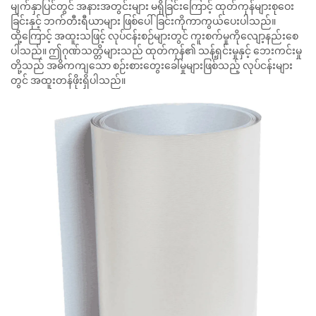
မျက်နှာပြင်တွင် အနားအတွင်းများ မရှိခြင်းကြောင့် ထုတ်ကုန်များစုဝေး
ခြင်းနှင့် ဘက်တီးရီယာများ ဖြစ်ပေါ်ခြင်းကိုကာကွယ်ပေးပါသည်။
ထို့ကြောင့် အထူးသဖြင့် လုပ်ငန်းစဉ်များတွင် ကူးစက်မှုကိုလျော့နည်းစေ
ပါသည်။ ဤဂုဏ်သတ္တိများသည် ထုတ်ကုန်၏ သန့်ရှင်းမှုနှင့် ဘေးကင်းမှု
တို့သည် အဓိကကျသော စဉ်းစားတွေးခေါ်မှုများဖြစ်သည့် လုပ်ငန်းများ
တွင် အထူးတန်ဖိုးရှိပါသည်။