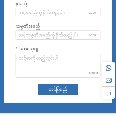
နာမည်
0/100
ကုမ္ပဏီအမည်
0/200
မက်ဆေ့ချ်
0/1000
တင်ပြမည်