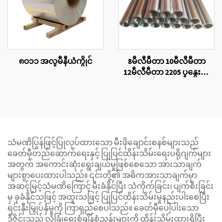
၈၀၁၁ အလူမီနီယံကွိုင်
8မီလီမီတာ 10မီလီမီတာ
12မီလီမီတာ 2205 ပူနွေးစွာ
ထုတ်လုပ်ထားသောသတ္တု
ပြွန်များ
သံမဏိပြွန်ဖြင့်ပြုလုပ်ထားသော မီးဖိုချောင်းစနစ်များသည်
ခေတ်မှီတည်ဆောက်ရေးနှင့် ပြုပြင်ထိန်းသိမ်းရေးပရိုဂျက်များ
အတွက် အကောင်းဆုံးရွေးချယ်မှုဖြစ်စေသော အားသာချက်
များစွာပေးထားပါသည်။ ၎င်းတို့၏ အဓိကအားသာချက်မှာ
အဆင့်မြင့်သံမဏိကြောင့် မီးခံနိုင်ပြီး သံကိုက်ခြင်း၊ ပျက်စီးခြင်း
မှ ခုခံနိုင်သဖြင့် အထူးသဖြင့် ပြုပြင်ထိန်းသိမ်းမှုနည်းပါးစေပြီး
ရင်းနှီးမြှုပ်နှံမှုကို ကြာရှည်စေပါသည်။ ခေတ်မှီပေါ့ပါးသော
ဒီဇိုင်းသည် လုံခြုံရေးစံချိန်စံညွှန်းများကို ထိန်းသိမ်းထားရှိပြီး