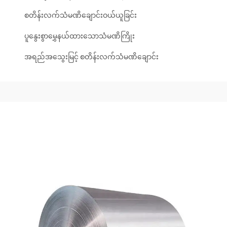
စတိန်းလက်သံမဏိချောင်းဝယ်ယူခြင်း
ပူနွေးစွာမွှေနယ်ထားသောသံမဏိကြိုး
အရည်အသွေးမြင့် စတိန်းလက်သံမဏိချောင်း