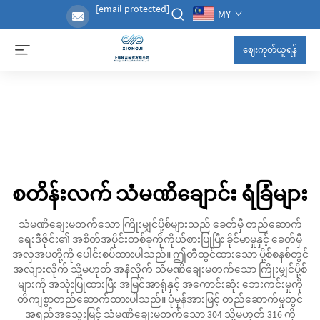
[email protected]
MY
ဈေးကုတ်ယူရန်
စတိန်းလက် သံမဏိချောင်း ရံခြံများ
သံမဏိချေးမတက်သော ကြိုးမျှင်ပို့စ်များသည် ခေတ်မှီ တည်ဆောက်
ရေးဒီဇိုင်း၏ အစိတ်အပိုင်းတစ်ခုကိုကိုယ်စားပြုပြီး ခိုင်မာမှုနှင့် ခေတ်မှီ
အလှအပတို့ကို ပေါင်းစပ်ထားပါသည်။ ဤတီထွင်ထားသော ပို့စ်စနစ်တွင်
အလျားလိုက် သို့မဟုတ် အနံလိုက် သံမဏိချေးမတက်သော ကြိုးမျှင်ပို့စ်
များကို အသုံးပြုထားပြီး အမြင်အာရုံနှင့် အကောင်းဆုံး ဘေးကင်းမှုကို
တိကျစွာတည်ဆောက်ထားပါသည်။ ပုံမှန်အားဖြင့် တည်ဆောက်မှုတွင်
အရည်အသွေးမြင့် သံမဏိချေးမတက်သော 304 သို့မဟုတ် 316 ကို