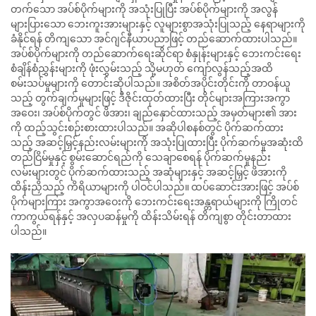
တက်သော အပ်စ်ပိုက်များကို အသုံးပြုပြီး အပ်စ်ပိုက်များကို အလွန်
များပြားသော ဘေးကူးအားများနှင့် လူများစွာအသုံးပြုသည့် နေရာများကို
ခံနိုင်ရန် တိကျသော အင်ဂျင်နီယာပညာဖြင့် တည်ဆောက်ထားပါသည်။
အပ်စ်ပိုက်များကို တည်ဆောက်ရေးဆိုင်ရာ စံနှုန်းများနှင့် ဘေးကင်းရေး
စံချိန်စံညွှန်းများကို ဖုံးလွှမ်းသည့် သို့မဟုတ် ကျော်လွန်သည့်အထိ
စမ်းသပ်မှုများကို တောင်းဆိုပါသည်။ အစိတ်အပိုင်းတိုင်းကို တာဝန်ယူ
သည့် တွက်ချက်မှုများဖြင့် ဒီဇိုင်းထုတ်ထားပြီး တိုင်များအကြားအကွာ
အဝေး၊ အပ်စ်ပိုက်တွင် ဖိအား၊ ချည်နှောင်ထားသည့် အမှတ်များ၏ အား
ကို ထည့်သွင်းစဉ်းစားထားပါသည်။ အဆိုပါစနစ်တွင် ပိုက်ဆက်ထား
သည့် အဆင့်မြှင့်နည်းလမ်းများကို အသုံးပြုထားပြီး ပိုက်ဆက်မှုအဆုံးထိ
တည်ငြိမ်မှုနှင့် စွမ်းဆောင်ရည်ကို သေချာစေရန် ပိုက်ဆက်မှုနည်း
လမ်းများတွင် ပိုက်ဆက်ထားသည့် အဆုံများနှင့် အဆင့်မြှင့် ဖိအားကို
ထိန်းညှိသည့် ကိရိယာများကို ပါဝင်ပါသည်။ ထပ်ဆောင်းအားဖြင့် အပ်စ်
ပိုက်များကြား အကွာအဝေးကို ဘေးကင်းရေးအန္တရာယ်များကို ကြိုတင်
ကာကွယ်ရန်နှင့် အလှပဆန်မှုကို ထိန်းသိမ်းရန် တိကျစွာ တိုင်းတာထား
ပါသည်။