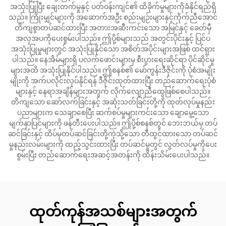
အသုံးပြုပြီး ချေးတက်မှုနှင့် ပတ်ဝန်းကျင်၏ ထိခိုက်မှုများကိုခံနိုင်ရည်ရှိ
သည်။ ကြိုးမျှင်များကို အဆောက်အဦး စည်းမျဉ်းများနှင့်ကိုက်ညီအောင်
တိကျစွာတပ်ဆင်ထားပြီး အတားအဆီးကင်းသော အမြင်နှင့် ခေတ်မှီ
အလှအပကိုပေးစွမ်းပါသည်။ ဤပို့စ်များသည် အတွင်းပိုင်းနှင့် ပြင်ပ
အသုံးပြုမှုများတွင် အသုံးပြုနိုင်သော အစိတ်အပိုင်းများအဖြစ် ထင်ရှား
ပါသည်။ နေအိမ်များရှိ ပလက်ဖောင်းများမှ စီးပွားရေးဆိုင်ရာ ပိုင်ဆိုင်မှု
များအထိ အသုံးပြုနိုင်ပါသည်။ ဤစနစ်၏ မော်ကွန်းဒီဇိုင်းကို ပုံစံအမျိုး
မျိုးကို အက်ပလိုင်းလုပ်နိုင်ရန် ဒီဇိုင်းထုတ်ထားပြီး တည်ဆောက်ရေးပုံစံ
များနှင့် နေရာအချိန်များအတွက် လိုက်လျောညီထွေဖြစ်စေပါသည်။
တိကျသော ဆော်လက်ခြင်းနှင့် အဆုံးသတ်ခြင်းတို့ကို ထုတ်လုပ်မှုနည်း
ပညာများက သေချာစေပြီး ဆက်စပ်မှုများကင်းသော ချောမွေ့သော
မျက်နှာပြင်များကို ဖန်တီးပေးပါသည်။ ဤပို့စ်စနစ်တွင် ဘေးဘယ်မှ တပ်
ဆင်ခြင်းနှင့် ထိပ်မှတပ်ဆင်ခြင်းတို့ကဲ့သို့သော တီထွင်ထားသော တပ်ဆင်
မှုနည်းလမ်းများကို ထည့်သွင်းထားပြီး တပ်ဆင်မှုတွင် လွတ်လပ်မှုကိုပေး
စွမ်းပြီး တည်ဆောက်ရေးအဆင့်အတန်းကို ထိန်းသိမ်းပေးပါသည်။
ထုတ်ကုန်အသစ်များအတွက်