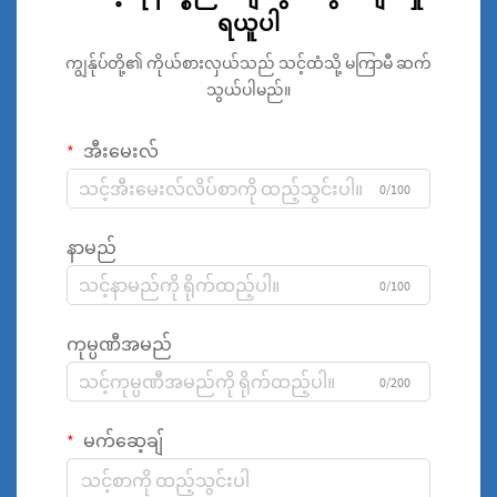
ရယူပါ
ကျွန်ုပ်တို့၏ ကိုယ်စားလှယ်သည် သင့်ထံသို့ မကြာမီ ဆက်
သွယ်ပါမည်။
အီးမေးလ်
0/100
နာမည်
0/100
ကုမ္ပဏီအမည်
0/200
မက်ဆေ့ချ်