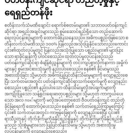
ပတ်ဝန်းကျင်ဆိုင်ရာ တည်တံ့မှုနှင့်
ရေရှည်တန်ဖိုး
စတိန်းလက်သံမဏိချောင်း ရောက်စ်စတမ်းများ၏ သဘာဝပတ်ဝန်းကျင်
ဆိုင်ရာ အရည်အချင်းများသည် စွမ်းဆောင်ရည်ရှိသော တည်ဆောက်
ရေးလုပ်ငန်းစဉ်များကို ထောက်ခံပြသနေသည်။ အဓိကပစ္စည်းဖြစ်သော စ
တိန်းလက်သံမဏိသည် ၁၀၀% ပြန်လည်အသုံးပြုနိုင်သော်လည်းကောင်း
၎င်း၏ထုတ်လုပ်မှုတွင် ပြန်လည်အသုံးပြုသော ပစ္စည်းများ၏ များပြား
သော ရာခိုင်နှုန်းကို ပါဝင်စေသည်။ ထုတ်လုပ်မှုလုပ်ငန်းစဉ်သည်
ပတ်ဝန်းကျင်ဆိုင်ရာ စံချိန်စံညွှန်းများကို တင်းကျပ်စွာလိုက်နာကာ အမှိုက်
များနှင့် စွမ်းအင်စားသုံးမှုကို နည်းပါးစေသည်။ စနစ်၏ ခိုင်မာမှုသည်
အစားထိုးခြင်း သို့မဟုတ် အဓိကပြုပြင်ထိန်းသိမ်းမှုများကို လျော့နည်းစေ
ပြီး သက်တမ်းအတွင်း ပတ်ဝန်းကျင်ဆိုင်ရာသက်ရောက်မှုကို လျော့နည်း
စေသည်။ ပစ္စည်း၏ နည်းပါးသော ထိန်းသိမ်းမှုလိုအပ်ချက်များကို
အကျိုးပြုသော သန့်ရှင်းရေးဓာတုပစ္စည်းများ သို့မဟုတ် ကာကွယ်ပေး
သော အလ пок်များကို မလိုအပ်တော့စေဘဲ ဇီဝပတ်ဝန်းကျင် တည်တံ့
ခိုင်မြဲရေးကို ထောက်ပံ့ပေးသည်။ စနစ်၏ သက်တမ်းရှည်ကြာမှုကြောင့်
၎င်း၏ သက်တမ်းအတွင်း ကာဗွန်ခြေရာကို လျော့နည်းစေပြီး ၎င်း၏
ရာသီဥတုနှင့် တိုက်ခိုက်မှုကိုခံနိုင်ရည်ရှိမှုနှင့် တိုက်ခိုက်မှုကိုခံနိုင်ရည်ရှိ
မှုသည် သုံးစွဲမှုများသော ပြုပြင်ထိန်းသိမ်းမှု သို့မဟုတ် အစားထိုးမှု
လုပ်ငန်းများကို လျော့နည်းစေသည်။