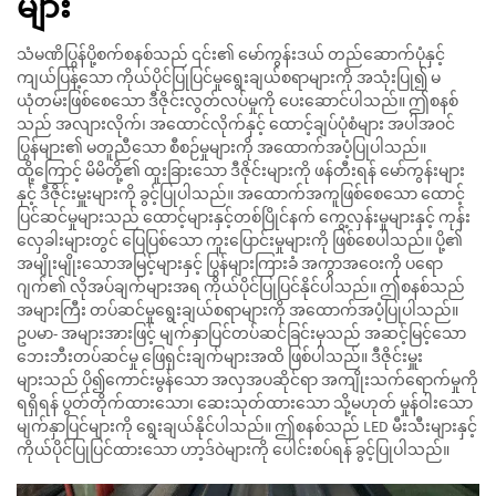
များ
သံမဏိပြွန်ပို့စက်စနစ်သည် ၎င်း၏ မော်ကွန်းဒယ် တည်ဆောက်ပုံနှင့်
ကျယ်ပြန့်သော ကိုယ်ပိုင်ပြုပြင်မှုရွေးချယ်စရာများကို အသုံးပြု၍ မ
ယုံတမ်းဖြစ်စေသော ဒီဇိုင်းလွတ်လပ်မှုကို ပေးဆောင်ပါသည်။ ဤစနစ်
သည် အလျားလိုက်၊ အထောင်လိုက်နှင့် ထောင့်ချပ်ပုံစံများ အပါအဝင်
ပြွန်များ၏ မတူညီသော စီစဉ်မှုများကို အထောက်အပံ့ပြုပါသည်။
ထို့ကြောင့် မိမိတို့၏ ထူးခြားသော ဒီဇိုင်းများကို ဖန်တီးရန် မော်ကွန်းများ
နှင့် ဒီဇိုင်းမှူးများကို ခွင့်ပြုပါသည်။ အထောက်အကူဖြစ်စေသော ထောင့်
ပြင်ဆင်မှုများသည် ထောင့်များနှင့်တစ်ပြိုင်နက် ကွေ့လှန်းမှုများနှင့် ကုန်း
လှေခါးများတွင် ပြေပြစ်သော ကူးပြောင်းမှုများကို ဖြစ်စေပါသည်။ ပို့၏
အမျိုးမျိုးသောအမြင့်များနှင့် ပြွန်များကြားခံ အကွာအဝေးကို ပရော
ဂျက်၏ လိုအပ်ချက်များအရ ကိုယ်ပိုင်ပြုပြင်နိုင်ပါသည်။ ဤစနစ်သည်
အများကြီး တပ်ဆင်မှုရွေးချယ်စရာများကို အထောက်အပံ့ပြုပါသည်။
ဥပမာ- အများအားဖြင့် မျက်နှာပြင်တပ်ဆင်ခြင်းမှသည် အဆင့်မြင့်သော
ဘေးဘီးတပ်ဆင်မှု ဖြေရှင်းချက်များအထိ ဖြစ်ပါသည်။ ဒီဇိုင်းမှူး
များသည် ပို၍ကောင်းမွန်သော အလှအပဆိုင်ရာ အကျိုးသက်ရောက်မှုကို
ရရှိရန် ပွတ်တိုက်ထားသော၊ ဆေးသုတ်ထားသော သို့မဟုတ် မှုန်ဝါးသော
မျက်နှာပြင်များကို ရွေးချယ်နိုင်ပါသည်။ ဤစနစ်သည် LED မီးသီးများနှင့်
ကိုယ်ပိုင်ပြုပြင်ထားသော ဟာ့ဒ်ဝဲများကို ပေါင်းစပ်ရန် ခွင့်ပြုပါသည်။