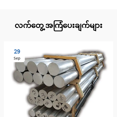
လက်တွေ့ အကြံပေးချက်များ
29
Sep