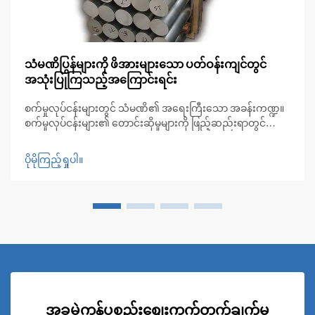
သံမဏိပြွန်များကို ဖိအားများသော ပတ်ဝန်းကျင်တွင်
အသုံးပြုကြသည့်အကြောင်းရင်း
စက်မှုလုပ်ငန်းများတွင် သံမဏိ၏ အရေးကြီးသော အခန်းကဏ္ဍ။
စက်မှုလုပ်ငန်းများ၏ တောင်းဆိုမှုများကို ဖြည့်ဆည်းရာတွင်
ပစ္စည်းများရွေးချယ်မှုသည် အောင်မြင်မှုနှင့် ပျက်စီးမှုကြားခြားနား
မှုကို ဖြစ်စေနိုင်ပါသည်။ သံမဏိပြွန်များသည် ယနေ့ခေတ်တွင်
ပိုမိုကြည့်ရှုပါ။
အသုံးဝင်သော ပစ္စည်းများအဖြစ် ထွန်းထားလာပါသည်...
အခမဲ့ကုန်ပစ္စည်းစျေးကွက်တွက်ချက်မှု