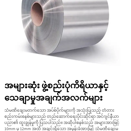
အများဆုံး ဖွဲ့စည်းပုံကိရိယာနှင့်
သေချာမှုအချက်အလက်များ
သံမဏိချေးမတက်သော အပ်စ်ပိုက်များကို အသုံးပြုသည့် တံတား
စည်းကမ်းစနစ်များသည် တည်ဆောက်ရေးပိုင်းဆိုင်ရာ အင်ဂျင်နီယာ
ပညာ၏ ထူးချွန်မှုကို ပြသပါသည်။ အဆိုပါစနစ်သည် အများအားဖြင့်
10mm မှ 12mm အထိ အချင်းရှိသော အမှုန်းခံအားမြင့် သံမဏိချေးမ