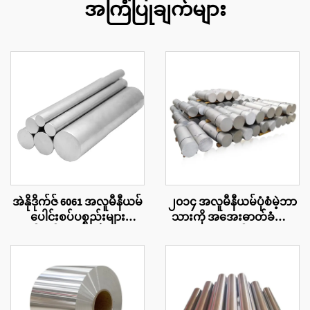
အကြံပြုချက်များ
အဲနိုဒိုက်ဇ် 6061 အလူမီနီယမ်
၂၀၁၄ အလူမီနီယမ်ပုံစံမဲ့ဘာ
ပေါင်းစပ်ပစ္စည်းများ
သားကို အအေးဓာတ်ခံပေး
ထုတ်လုပ်ထားသော ဘားကို
သော ပေးသွင်းသူများ
လည်း