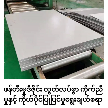
ဖန်တီးမှုဒီဇိုင်း လွတ်လပ်စွာ ကိုက်ညီ
မှုနှင့် ကိုယ်ပိုင်ပြုပြင်မှုရွေးချယ်စရာ