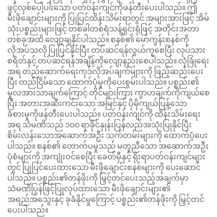
ဖွင့်လှစ်ပေါ့ပါးသော ပတ်ဝန်းကျင်ကိုဖန်တီးပေးပါသည်။ ဤ
မီးဖိုချောင်းများကို ပြုပြင်ထိန်းသိမ်းရာတွင် အများအားဖြင့် အိမ်
သုံးပစ္စည်းများဖြင့် တစ်ခါတစ်ရံသန့်ရှင်းရုံဖြင့် အတိုင်းအတာ
တစ်ခုအထိ လျော့ချနိုင်ပါသည်။ စနစ်၏ မော်ကွန်းစနစ်ကို
လိုအပ်သလို ပြုပြင်နိုင်ပြီး တပ်ဆင်ရန်လွယ်ကူစေပြီး လုပ်သား
စရိတ်နှင့် တပ်ဆင်ရန်အချိန်ကိုလျော့နည်းစေပါသည်။ လုံခြုံရေး
အရ တည်ဆောက်ရေးကုဒ်လိုအပ်ချက်များကို ဖြည့်ဆည်းပေး
ပြီး တည်ငြိမ်သော ထောက်ပံ့မှုကိုပေးစွမ်းပါသည်။ ပစ္စည်း၏
မူလအားသာချက်ကြောင့် တိုင်များကြား ကွာဟချက်ကိုကျယ်စေ
ပြီး အတားအဆီးကင်းသော အမြင်နှင့် ပိုမိုကျယ်ပြန့်သော
ခံစားမှုကိုဖန်တီးပေးပါသည်။ ပတ်ဝန်းကျင်ကို ထိန်းသိမ်းရေး
အရ သံမဏိသည် ၁၀၀ ရာခိုင်နှုန်းပြန်လည်အသုံးပြုနိုင်ပြီး
စိမ်းလန်းသောအဆောက်အဦး သက်တမ်းများကို ထောက်ပံ့ပေး
ပါသည်။ စနစ်၏ တောက်ပမှုသည် မတူညီသော အဆောက်အဦး
ပုံစံများကို အကျုံးဝင်စေပြီး ခေတ်မှီနှင့် ရိုးရာပတ်ဝန်းကျင်များ
တွင် ပြုပြင်ပေးထားသော မီးဖိုချောင်းစနစ်များကို ပေးဆောင်
ပါသည်။ ပစ္စည်း၏တန်ဖိုးကို မြှင့်တင်ပေးသည့်အချက်မှာ
သံမဏိပြွန်ဖြင့်ပြုလုပ်ထားသော မီးဖိုချောင်းများ၏
အရည်အသွေးနှင့် ခုခံနိုင်မှုကြောင့် ပစ္စည်း၏တန်ဖိုးကို မြှင့်တင်
ပေးပါသည်။