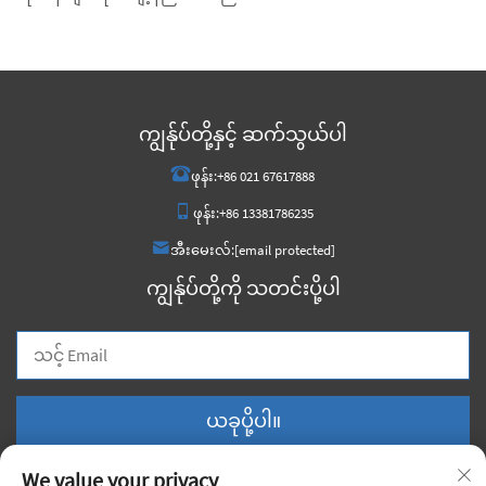
ကျွန်ုပ်တို့နှင့် ဆက်သွယ်ပါ
ဖုန်း:
+86 021 67617888
ဖုန်း:
+86 13381786235
အီးမေးလ်:
[email protected]
ကျွန်ုပ်တို့ကို သတင်းပို့ပါ
ယခုပို့ပါ။
We value your privacy