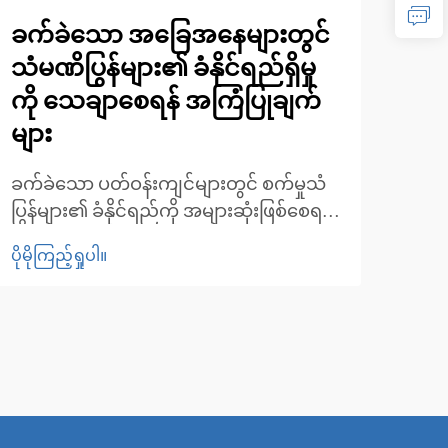
ခက်ခဲသော အခြေအနေများတွင်
တည
သံမဏိပြွန်များ၏ ခံနိုင်ရည်ရှိမှု
လူမ
ကို သေချာစေရန် အကြံပြုချက်
မှု
များ
ဆော
အဆော
ခက်ခဲသော ပတ်ဝန်းကျင်များတွင် စက်မှုသံ
ခိုင
ပြွန်များ၏ ခံနိုင်ရည်ကို အများဆုံးဖြစ်စေရန်။
ပိုမို
ယမ် 
စက်မှုလုပ်ငန်းများသည် လုပ်ငန်းဆောင်ရွက်
ပိုမိုကြည့်ရှုပါ။
၎င်း
မှုအခြေအနေများကို တိုးချဲ့လာသည်နှင့်အမျှ
ချေး
သံပြွန်များ၏ ခံနိုင်ရည်သည် ပို၍ပင်
တို့က
အရေးကြီးလာပါသည်။ ဓာတု... မှ
စသည်ဖြင့်။