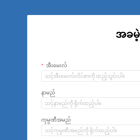
အခမဲ့
အီးမေးလ်
နာမည်
ကုမ္ပဏီအမည်