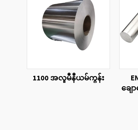
1100 အလူမီနီယမ်ကွန်း
EN
ချော
ကို အ