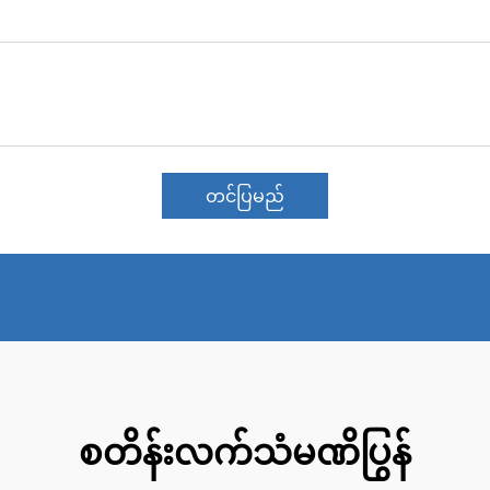
တင်ပြမည်
စတိန်းလက်သံမဏိပြွန်