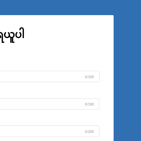
ုရယူပါ
0/100
0/100
0/200