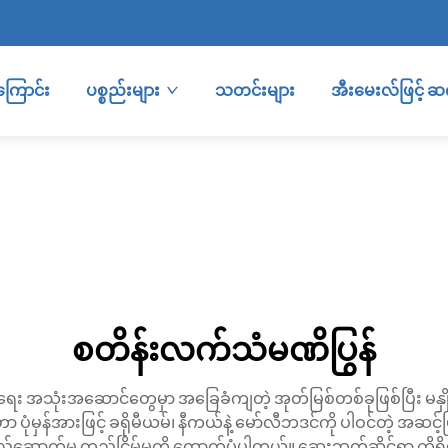
ကြောင်း
ပစ္စည်းများ
သတင်းများ
အီးမေးလ်ဖြင့် 
စတိန်းလက်သံမဏိပြွန်
သုံးအဆောင်တွေမှာ အခြေခံကျတဲ့ အုတ်မြစ်တစ်ခုဖြစ်ပြီး မနှိုင်းယှဉ
ုံမှန်အားဖြင့် ခရိုမီယမ်၊ နီကယ်နဲ့ မော်လီဘဒင်ကို ပါဝင်တဲ့ အဆင့်
်နဲ့ တည်ဆောက်မှု တည်ငြိမ်မှုကို ထောက်ပံ့ပါတယ်။ ဆေးဘက်ဆိုင်