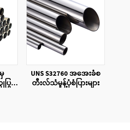
မှ
UNS S32760 အအေးခံစ
ပြွန်
တီးလ်သံမှုန့်ပုံစံပြားများ