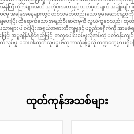
 အနံကြီး ပိုက်များအထိ အတိုင်းအတာနှင့် သတ်မှတ်ချက် အမျိုးမျိုးဖ
ှု အခြေအနေများတွင် တစ်သမတ်တည်းသော စွမ်းဆောင်ရည်ကို အာမခ
ချပေးပြီး ထိရောက်သော အရည်စီးဆင်းမှုကို လွယ်ကူစေသည်။ ထုတ်လုပ်
ညာများ ပါဝင်ပြီး အရွယ်အစားတိကျမှုနှင့် ပစ္စည်းစရိုက်ကို အာမခ
င့်၊ အပူချိန်ခံနိုင်ရည်မြင့်၊ ဓာတုပေါင်းစပ်မှုလိုအပ်တဲ့ ပတ်ဝန်းက
ပ်မှု၊ ဆေးဝါးထုတ်လုပ်မှု၊ ဗိသုကာသုံးစွဲမှုလို ကဏ္ဍတွေမှာ မရှိ
ထုတ်ကုန်အသစ်များ