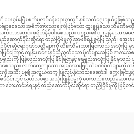
စွမ်းပြီး စက်မှုလုပ်ငန်းများစွာတွင် နှစ်သက်ရွေးချယ်မှုဖြစ်သည်။
ု သေချာစေသော အဓိကအားသာချက်ဖြစ်သော ထူးချွန်သော သံမဏိမတိုက်ခြ
း အသက်တာအတွင်း စရိတ်နိမ့်ပါးစေသည်။ ပစ္စည်း၏ ထူးချွန်သော အလေးချ
တည်ဆောက်ပိုင်းဆိုင်ရာ တည်ငြိမ်မှုကို အာမခံရန် ခွင့်ပြုသည်။ အေ
ပိုင်းဆိုင်ရာဂုဏ်သတ္တိများကို ထိန်းသိမ်းထားခြင်းသည် အသုံးပြ
ပြင်ကြောင့် ကျန်းမာရေးနှင့်ညီညွတ်သော ပိုက်များအဖြစ် အစားအစ
စည်းကို ပြန်လည်အသုံးပြုနိုင်ခြင်းနှင့် ရေရှည်အသုံးပြုနိုင်မှုသည် ပ
်စေသည်။ လက်တွေ့ကျသော အမြင်အားဖြင့် သံမဏိပိုက်များကို သန့်ရှင်
ု အသုံးပြု၍ အလွယ်တကူ ပြုလုပ်နိုင်သည်။ ဆော်ဒါ၊ ကွေးခြင်းနှင့် စက
စနစ်ဒီဇိုင်းတွင် လွတ်လပ်စွာ အသုံးပြုနိုင်မှုကို ပေးသည်။ တည်ဆောက်ရေးအ
ားက ဘေးကင်းရေးနှင့် တည်ဆောက်ပိုင်းဆိုင်ရာ တည်ငြိမ်မှုကို မြှင့်