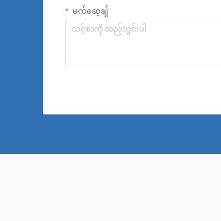
မက်ဆေ့ချ်