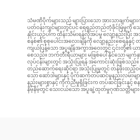
သံမဏိပိုက်များသည် များပြားသော အားသာချက်များကို ပေး
ပတ်ဝန်းကျင်များတွင်ပင် ရေရှည်တည်တံ့ခိုင်မြဲမှုကိ
နှိုင်းယှဉ်ပါက ထိန်းသိမ်းရန်လိုအပ်မှု လျော့နည်းပြီ
စနစ်၏ စုစုပေါင်းအလေးချိန်ကို လျော့နည်းစေရန်နှင့် 
ကျယ်ပြန့်သော အပူချိန်အကွာအဝေးတွင် ၎င်းတို့၏ ယာဉ်
စေသည်။ ဘက်တီးရီယာများ မဖြစ်ပေါ်နိုင်သော မျက်နှာ
လုပ်ငန်းများတွင် အသုံးပြုရန် အကောင်းဆုံးဖြစ်သည်။ ပစ္
တည်ဆောက်ရေးဆိုင်ရာ အသုံးပြုမှုတွင် တန်ဖိုးထည့်ဝင
သော ဆော်ဒါများနှင့် ပိုက်ဆက်တပ်ဆင်မှုနည်းလမ်းများကိ
နည်းများစွာနှင့် ကိုက်ညီမှုရှိခြင်းက တပ်ဆင်ခြင်းနှင့် 
နိမ့်နိမ့်တွင် သေးငယ်သော အပူချဲ့ထုတ်မှုဂုဏ်သတ္တိမျ