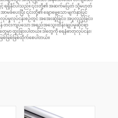
ြင့် ရရှိနိုင်ပါသည်။ ၎င်းတို့၏ အဆက်မပြတ် သို့မဟုတ်
ံပေးပြီး ၎င်းတို့၏ ချောမွေ့သော မျက်နှာပြင်
မှုလုပ်ငန်းစဉ်တွင် အအေးဆွဲခြင်း၊ အပူလှည့်ခြင်း၊
ံရန် တင်းကျပ်သော အရည်အသွေးထိန်းချုပ်မှုဆိုင်ရာ
ျင်တွေမှာ ထူးခြားပါတယ်။ ဒါတွေကို ရေနံဓာတုလုပ်ငန်း၊
မဖြစ်ဖြစ်ဖြစ်ထိုက်စေပါတယ်။