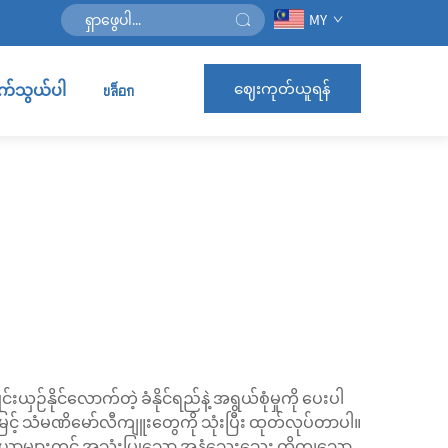
MY
ဈေးကုတ်ယူရန်
ဆက်သွယ်ပါ
บล็อก
်နိုင်လောက်တဲ့ ခံနိုင်ရည်နဲ့ အရွယ်စုံမှုကို ပေးပါ
မြင့် သံမဏိမော်လီကျူးတွေကို သုံးပြီး ထုတ်လုပ်တာပါ။
ရာ ကိရိယာများတွင် အသုံးပြုသော အနံသေးသေး တိကျသော