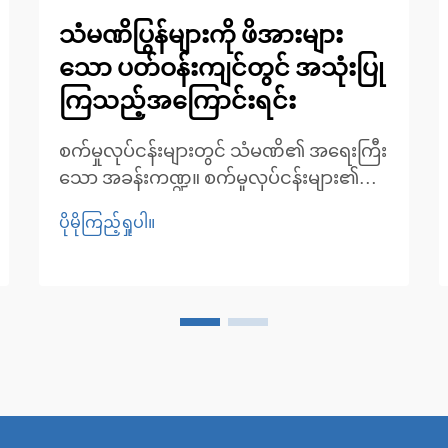
သံမဏိပြွန်များကို ဖိအားများ
သော ပတ်ဝန်းကျင်တွင် အသုံးပြု
ကြသည့်အကြောင်းရင်း
စက်မှုလုပ်ငန်းများတွင် သံမဏိ၏ အရေးကြီး
သော အခန်းကဏ္ဍ။ စက်မှုလုပ်ငန်းများ၏
တောင်းဆိုမှုများကို ဖြည့်ဆည်းရာတွင်
ပိုမိုကြည့်ရှုပါ။
ပစ္စည်းများရွေးချယ်မှုသည် အောင်မြင်မှုနှင့်
ပျက်စီးမှုကြားခြားနားမှုကို ဖြစ်စေနိုင်
ပါသည်။ သံမဏိပြွန်များသည် ယနေ့ခေတ်
တွင် အသုံးဝင်သော ပစ္စည်းများအဖြစ် ထွန်း
ထားလာပါသည်...