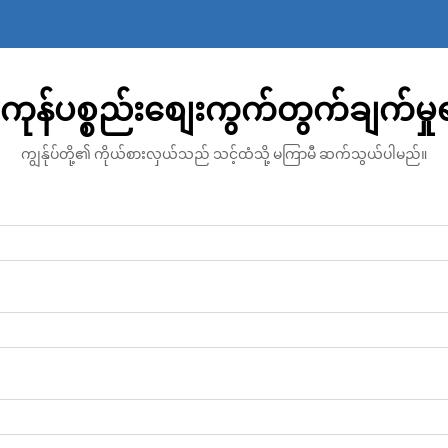
ကုန်ပစ္စည်းစျေးကွက်တွက်ချက်မှ
ကျွန်ုပ်တို့၏ ကိုယ်စားလှယ်သည် သင့်ထံသို့ မကြာမီ ဆက်သွယ်ပါမည်။