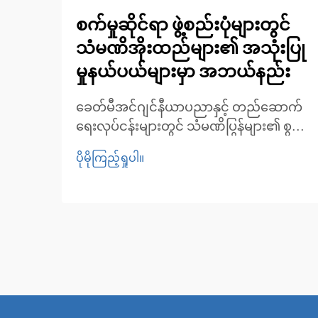
စက်မှုဆိုင်ရာ ဖွဲ့စည်းပုံများတွင်
သံမဏိအိုးထည်များ၏ အသုံးပြု
မှုနယ်ပယ်များမှာ အဘယ်နည်း
ခေတ်မီအင်ဂျင်နီယာပညာနှင့် တည်ဆောက်
ရေးလုပ်ငန်းများတွင် သံမဏိပြွန်များ၏ စွမ်း
ဆောင်ရည်မြင့်မားမှုကို နားလည်ခြင်း။ ယနေ့
ပိုမိုကြည့်ရှုပါ။
ခေတ် စက်မှုအင်ဂျင်နီယာပညာနှင့်
တည်ဆောက်ရေးနယ်ပယ်တိုးတက်လာသည့်
အလျောက် သံမဏိပြွန်များသည် ခိုင်မာမှု၊
ခံနိုင်ရည်ရှိမှုနှင့် အသုံးဝင်မှုများကို ပေါင်းစပ်
ထားသော မဖြစ်မနေလိုအပ်သည့်
အစိတ်အပိုင်းများအဖြစ် ပေါ်လာခဲ့ပါသည်။