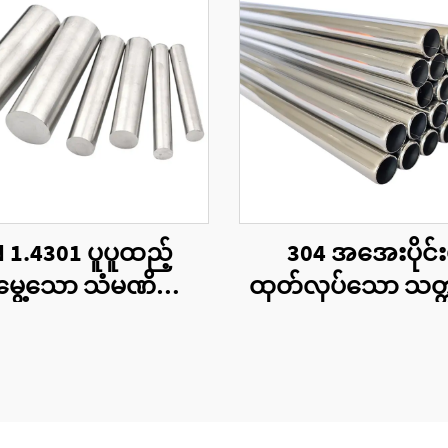
 1.4301 ပူပူထည့်
304 အအေးပိုင်း
မွေ့သော သံမဏိဘား
ထုတ်လုပ်သော သတ္တု
မျိုးအစားစုံလုံးဝိုင်း
များ