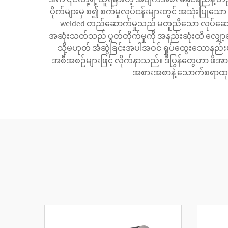
ပိုက်များမှ စ၍ စက်မှုလုပ်ငန်းများတွင် အသုံးပြုသော
welded တည်ဆောက်မှုသည် မတူညီသော လုပ်ဆောင်မ
အဆုံးသတ်သည် ပွတ်တိုက်မှုကို အနည်းဆုံးထိ လျှော့
သို့မဟုတ် အံဆွဲခြင်းအပါအဝင် ရှုပ်ထွေးသောနည်းပ
အစီအစဉ်များဖြင့် လိုက်နာသည်။ ဒီပြွန်တွေဟာ ဖိအားမြ
အစားအစာနဲ့ သောက်စရာထုတ်လု