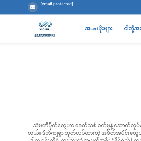
[email protected]
အsertိုးများ
ငါတို့အ
သံမဏိပိုက်တွေဟာ ခေတ်သစ် စက်မှုနဲ့ ဆောက်လုပ်ရေး အ
တယ်။ ဒီတိကျစွာ ထုတ်လုပ်ထားတဲ့ အစိတ်အပိုင်းတွေဟာ ပ
ဒါက ၎င်းတို့ရဲ့ ထူးခြားတဲ့ အပျက်အစီး ခံနိုင်ရည