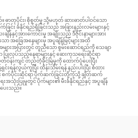
 ဓာတုပိုင်း၊ စိုစွတ်မှု သို့မဟုတ် ဆားဓာတ်ပါဝင်သော
င်း ခံနိုင်ရည်ရှိခြင်းသည် အခြားနည်းလမ်းများနှင့်
ိန်နှင့်အားကောင်းမှု အချိုးသည် ဒီဇိုင်းနာများအား
းခဲသော အခြေအနေများမှ အပူချိန်မြင့်များအထိ
ုမှုအများအပြားတွင် တူညီသော စွမ်းဆောင်ရည်ကို သေချာ
ာ ပြုလုပ်သည့်နေရာများနှင့် ဆေးကုသရေးဆိုင်ရာ
တ်ဝန်းကျင် တည်တံ့ခိုင်မြဲမှုကို ထောက်ပံ့ပေးပြီး
းရန်လွယ်ကူပြီး ထိန်းသိမ်းရန် နည်းပါးပြီး စံထား
်ပိုင်းဆိုင်ရာ ပိုက်ဆက်ခြင်းတို့ကဲ့သို့ ချိတ်ဆက်
သုံးပြုမှုတွင် ပိုက်များ၏ မီးခံနိုင်ရည်နှင့် အပူချိန်
တင်ပေးသည်။