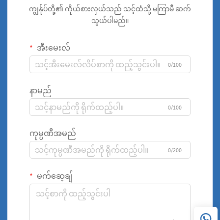
ကျွန်ုပ်တို့၏ ကိုယ်စားလှယ်သည် သင့်ထံသို့ မကြာမီ ဆက်
သွယ်ပါမည်။
အီးမေးလ်
0/100
နာမည်
0/100
ကုမ္ပဏီအမည်
0/200
မက်ဆေ့ချ်