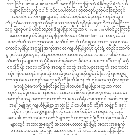
အားဖြင့် 0.1mm မှ 3mm အထိ အထူရှိပြီး ထူးခြားတဲ့ ခံနိုင်ရည်နဲ့ အံ့ဖွယ်
ပျော့ပြောင်းမှုကို ပေါင်းစပ်ပေးပါတယ်။ ထုတ်လုပ်မှုလုပ်ငန်းစဉ်တွင်
သံမဏိမော်လီကျူးများကို အစိတ်အပိုင်းတစ်ခုတည်းတည်းတွင်
ထိန်းသိမ်းထားလျက် လိုချင်သော အထူကို ရရှိရန် ဂရုတစိုက် လှိမ့်ပြီး ကု
သမှု ပြုလုပ်ရန် ပါဝင်သည်။ ဒီချပ်ပြားတွေဟာ Chromium ပါဝင်မှုကြောင့်
အသားစားမှု ခံနိုင်ရည် ထူးခြားပါတယ်။ Chromium က ကာကွယ်တဲ့
အောက်ဆိုက် အလွှာတစ်ခု ဖန်တီးပါတယ်။ ဒီပစ္စည်းဟာ အပူကူးစက်မှု
ကောင်းမွန်ပြီး အပူချိန်အကွာအဝေး ကျယ်ပြန့်စွာမှာ ၎င်းရဲ့ တည်ဆောက်
မှု ဂုဏ်သတ္တိတွေကို ထိန်းသိမ်းထားတယ်။ လုပ်ဆောင်မှုအရ ပါးပါးသော
သံမဏိပြားများသည် ပိုမိုကောင်းမွန်သော ခိုင်မာမှု-အလေးချိန် အချိုးကို
ပေးနိုင်ပြီး အလေးချိန်ကို အရေးပါသည့် အသုံးများအတွက် အကောင်း
ဆုံး ဖြစ်စေသည်။ ၎င်းတို့ဟာ အံ့ဖွယ် ပုံသွင်းနိုင်စွမ်း ရှိကြလို့ ၎င်းတို့ရဲ့
ကာကွယ်ရေး အရည်အသွေးကို ထိန်းသိမ်းလျက် ရှုပ်ထွေးတဲ့ ပုံသဏ္ဍာန်
များနဲ့ ပုံစံများကို ဖန်တီးနိုင်ကြပါတယ်။ ဒီချပ်ပြားတွေဟာ ကား
ထုတ်လုပ်မှု၊ လေကြောင်းအာကာသ အစိတ်အပိုင်းတွေ၊ ဗိသုကာအဖုံး
အထည်တွေနဲ့ အစားအစာ ထုတ်လုပ်ရေး ကိရိယာတွေအပါအဝင် ကဏ္ဍ
အမျိုးမျိုးမှာ ကျယ်ပြန့်စွာ အသုံးပြုပါတယ်။ ၎င်းတို့၏ သန့်ရှင်းရေး
ဆိုင်ရာ ဂုဏ်သတ္တိများကြောင့် ဆေးဘက်ဆိုင်ရာ ကိရိယာများနှင့်
ဆေးဝါး ထုတ်လုပ်ရေး စက်ရုံများတွင် အထူးတန်ဖိုးရှိသည်။ အပေါ်ယံ
များတွင် အသားအရေကို အသားပေးထားခြင်းဖြင့် အသားအရေကို
အသားပေးထားခြင်းဖြင့် အသားအရေကို အသားပေးထားခြင်းဖြင့်