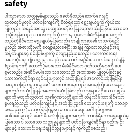
safety
ပါးလွာသော သတ္တုမှုန်များသည် ခေတ်မှီတည်ဆောက်ရေးနှင့်
ထုတ်လုပ်မှုတွင် ပတ်ဝန်းကျင်ကို စိတ်ရှိသော ရွေးချယ်မှုကို ကိုယ်စား
ပြုသည်။ အရည်အသွေး မညှုတ်မတိုးပဲ ပြန်လည်အသုံးပြုနိုင်သော ၁၀၀
ရာခိုင်နှုန်းသည် ပတ်ဝန်းကျင်ကို တာဝန်ယူသော စီမံကိန်းများအတွက်
တည်တံ့နိုင်သော ရွေးချယ်မှုဖြစ်သည်။ အမျိုးအစား၏ အသက်ရှည်
မှုသည် အစားထိုးမှုကို လျော့နည်းစေပြီး အချိန်ကြာလာသည်နှင့်အမျှ
အမှိုက်များနှင့် ရင်းမြစ်များကို လျော့နည်းစေသည်။ ဘေးကင်းရေး
အရေးပိုင်းမှ ဤသတ္တုများသည် အဆောက်အဦမီးဘေးကင်းရေး စံချိန်
စံညွှန်းများကို ထောက်ပံ့ပေးသော မီးခံနိုင်သော ဂုဏ်သတ္တိများကို ပေး
စွမ်းသည်။ အဆိပ်မပါသော သဘောသည် အစားအစာ ပြုလုပ်ခြင်းနှင့်
ဆေးဘက်ဆိုင်ရာ လုပ်ငန်းများတွင် အသုံးပြုရန် အကောင်းဆုံးဖြစ်ပြီး
အထူးသဖြင့် ပစ္စည်းများ၏ ဘေးကင်းရေးသည် အရေးကြီးသောနေရာ
များတွင် အသုံးပြုရန် အကောင်းဆုံးဖြစ်သည်။ အန္တရာယ်ရှိသော ပစ္စည်း
များကို မထုတ်လွှတ်ဘဲ သူ၏ဂုဏ်သတ္တိများကို ထိန်းသိမ်းထားနိုင်သော
စွမ်းရည်သည် ပတ်ဝန်းကျင်နှင့် အသုံးပြုသူ၏ ဘေးကင်းရေးကို သေချာ
စေသည်။ ဤတည်တံ့ခိုင်မြဲမှုနှင့် ဘေးကင်းရေး အင်္ဂါရပ်များ၏
ပေါင်းစပ်မှုသည် ခေတ်မှီအသုံးပြုမှုများအတွက် တာဝန်ရှိသောရွေးချယ်မှု
ဖြစ်သော ပါးလွာသော သတ္တုမှုန်များကို ပတ်ဝန်းကျင်ဆိုင်ရာ စည်းမျဉ်း
များနှင့် ဘေးကင်းရေးစံချိန်စံညွှန်းများနှင့် ကိုက်ညီစေသည်။