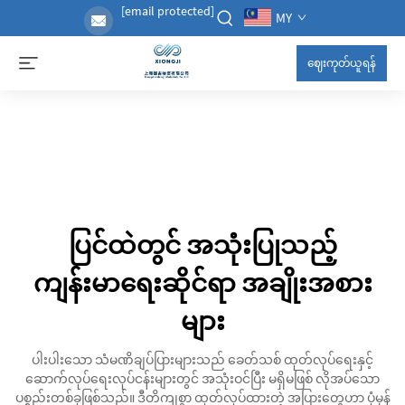
[email protected]
MY
ဈေးကုတ်ယူရန်
ပြင်ထဲတွင် အသုံးပြုသည့်
ကျန်းမာရေးဆိုင်ရာ အချိုးအစား
များ
ပါးပါးသော သံမဏိချပ်ပြားများသည် ခေတ်သစ် ထုတ်လုပ်ရေးနှင့်
ဆောက်လုပ်ရေးလုပ်ငန်းများတွင် အသုံးဝင်ပြီး မရှိမဖြစ် လိုအပ်သော
ပစ္စည်းတစ်ခုဖြစ်သည်။ ဒီတိကျစွာ ထုတ်လုပ်ထားတဲ့ အပြားတွေဟာ ပုံမှန်