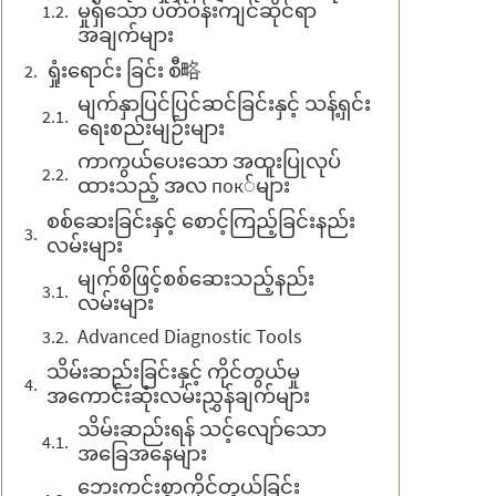
မှုရှိသော ပတ်ဝန်းကျင်ဆိုင်ရာ
အချက်များ
ရှုံးရောင်း ခြင်း စီ略
မျက်နှာပြင်ပြင်ဆင်ခြင်းနှင့် သန့်ရှင်း
ရေးစည်းမျဉ်းများ
ကာကွယ်ပေးသော အထူးပြုလုပ်
ထားသည့် အလ пок်များ
စစ်ဆေးခြင်းနှင့် စောင့်ကြည့်ခြင်းနည်း
လမ်းများ
မျက်စိဖြင့်စစ်ဆေးသည့်နည်း
လမ်းများ
Advanced Diagnostic Tools
သိမ်းဆည်းခြင်းနှင့် ကိုင်တွယ်မှု
အကောင်းဆုံးလမ်းညွှန်ချက်များ
သိမ်းဆည်းရန် သင့်လျော်သော
အခြေအနေများ
ဘေးကင်းစွာကိုင်တွယ်ခြင်း