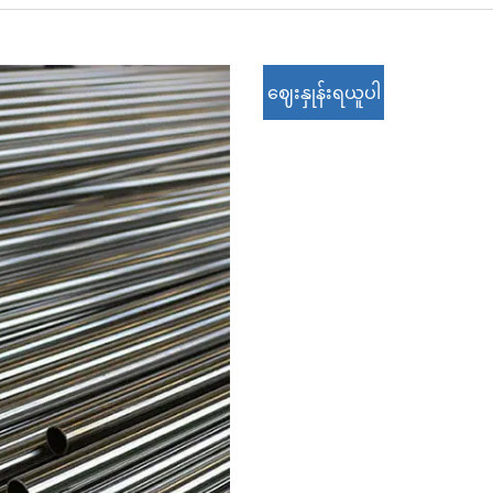
ဈေးနှုန်းရယူပါ