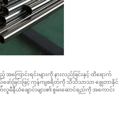
ည့် အကြောင်းရင်းများကို နားလည်ခြင်းနှင့် ထိရောက်
်ခြင်းဖြင့် ကုန်ကျစရိတ်ကို သိသိသာသာ ချွေတာနိုင်
 အက်လူမီနီယံချောင်းများ၏ စွမ်းဆောင်ရည်ကို အကောင်း