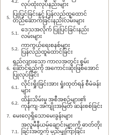
လုပ်ထုံးလုပ်နည်းများ
ပြုပြင်ခြင်းနှင့် ပြန်လည်ထူထောင်
တည်ဆောက်ခြင်းနည်းလမ်းများ
ဒေသအလိုက် ပြုပြင်ခြင်းနည်း
လမ်းများ
ကာကွယ်ရေးစနစ်များ
ပြန်လည်ထူထောင်ခြင်း
ရှည်လျားသော ကာလအတွင်း စွမ်း
ဆောင်ရည်ကို အကောင်းဆုံးဖြစ်အောင်
ပြုလုပ်ခြင်း
လိုင်းရှိုးခြင်းအား ရှုံးထုတ်ရန် စီမံခန်း
များ
ထိန်းသိမ်းမှု အစီအစဉ်များ၏
ကုန်ကျ-အကျိုးအမြတ် ဆန်းစစ်ခြင်း
မေးလေ့ရှိသောမေးခွန်းများ
အလူမီနီယမ်ချောင်းများကို ဓာတ်တိုး
ခြင်းအတွက် မည်မျှကြာခြင်း