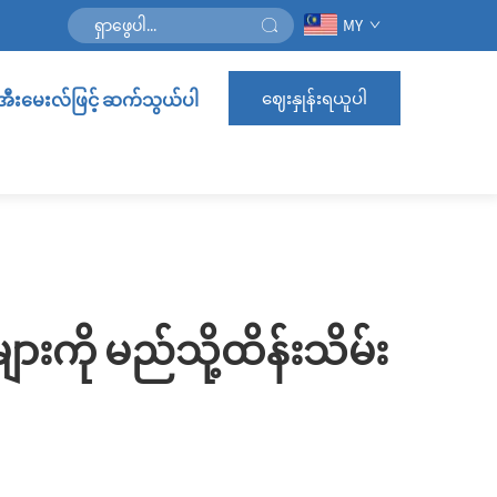
MY
ဈေးနှုန်းရယူပါ
အီးမေးလ်ဖြင့် ဆက်သွယ်ပါ
ျားကို မည်သို့ထိန်းသိမ်း