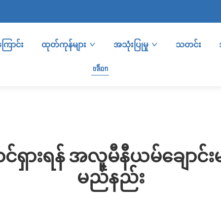
အကြောင်း
ထုတ်ကုန်များ
အသုံးပြုမှု
သတင်း
บล็อก
ှောင်ရှားရန် အလူမီနီယမ်ချောင်းမ
မည်နည်း