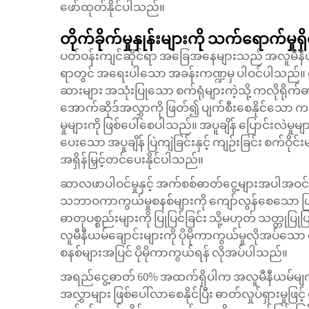
ဖော်ထုတ်နိုင်ပါသည်။
တိုက်ခိုက်မှုနှုန်းများကို သက်ရောက်မှ
ပတ်ဝန်းကျင်ဆိုင်ရာ အခြေအနေများသည် အလူမီနီယမ်
ရာတွင် အရေးပါသော အခန်းကဏ္ဍမှ ပါဝင်ပါသည်။ ကမ်
ဆားများ အသုံးပြုသော စက်ရုံများကဲ့သို့ ကလိုရ
အောက်ဆိုဒ်အလွှာကို ဖြတ်၍ ပျက်စီးစေနိုင်သော ကလို
မှုများကို ဖြစ်ပေါ်စေပါသည်။ အပူချိန် ပြောင်းလဲ
ပေးသော အပူချိန် ပြဲကျဲခြင်းနှင့် ကျဉ်းခြင်း စက်ဝိုင်းမျ
အရှိန်မြှင့်တင်ပေးနိုင်ပါသည်။
ဆာလဖာပါဝင်မှုနှင့် အက်စစ်ဓာတ်ငွေ့များအပါအ
သဘာဝကာကွယ်မှုစနစ်များကို ကျော်လွန်စေသော ပြ
ဓာတုပစ္စည်းများကို ပြုပြင်ခြင်း သို့မဟုတ် သတ္တုပြု
လူမီနီယမ်ချောင်းများကို ပိုမိုကာကွယ်မှုလိုအပ်သော ပ
စနစ်များအပြင် ပိုမိုကာကွယ်ရန် လိုအပ်ပါသည်။
အရည်ငွေ့ဓာတ် 60% အထက်ရှိပါက အလူမီနီယမ်မျက်န
အလွှာများ ဖြစ်ပေါ်လာစေနိုင်ပြီး ဓာတ်လှုပ်ရှားမှုဖြင