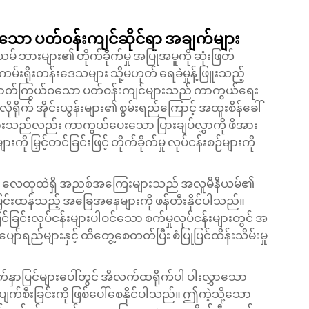
ုရှိသော ပတ်ဝန်းကျင်ဆိုင်ရာ အချက်များ
 ဘားများ၏ တိုက်ခိုက်မှု အပြုအမူကို ဆုံးဖြတ်
းရိုးတန်းဒေသများ သို့မဟုတ် ရေခဲမှုန့်ဖြူးသည့်
ိုက်ဓာတ်ကြွယ်ဝသော ပတ်ဝန်းကျင်များသည် ကာကွယ်ရေး
ရိုက် အိုင်းယွန်းများ၏ စွမ်းရည်ကြောင့် အထူးစိန်ခေါ်
မှုများသည်လည်း ကာကွယ်ပေးသော ပြားချပ်လွှာကို ဖိအား
ားကို မြှင့်တင်ခြင်းဖြင့် တိုက်ခိုက်မှု လုပ်ငန်းစဉ်များကို
ဝင် လေထုထဲရှိ အညစ်အကြေးများသည် အလူမီနီယမ်၏
င်းထန်သည့် အခြေအနေများကို ဖန်တီးနိုင်ပါသည်။
ပြင်ခြင်းလုပ်ငန်းများပါဝင်သော စက်မှုလုပ်ငန်းများတွင် အ
ျော်ရည်များနှင့် ထိတွေ့စေတတ်ပြီး စံပြုပြင်ထိန်းသိမ်းမှု
ှာပြင်များပေါ်တွင် အီလက်ထရိုက်ပါ ပါးလွှာသော
့် ပျက်စီးခြင်းကို ဖြစ်ပေါ်စေနိုင်ပါသည်။ ဤကဲ့သို့သော