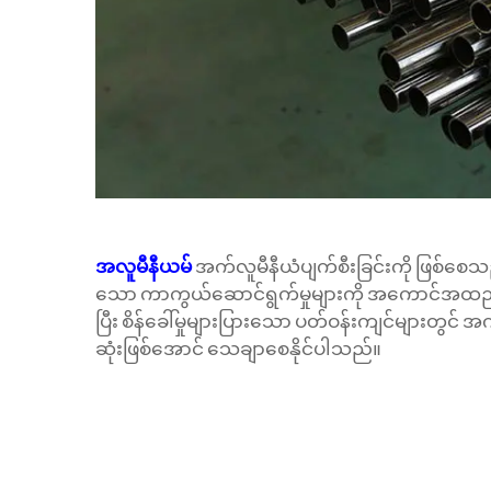
အလူမီနီယမ်
အက်လူမီနီယံပျက်စီးခြင်းကို ဖြစ်စေသ
သော ကာကွယ်ဆောင်ရွက်မှုများကို အကောင်အထည်ဖော
ပြီး စိန်ခေါ်မှုများပြားသော ပတ်ဝန်းကျင်များတွင်
ဆုံးဖြစ်အောင် သေချာစေနိုင်ပါသည်။