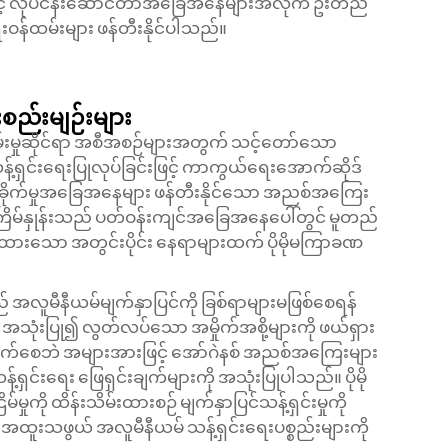
ဖြင့် လုပ်ငန်းဆောင်တာအခြေအနေများအလိုက် ဦးတည်
န်ထမ်းများ ဖန်တီးနိုင်ပါသည်။
ေးစည်းမျဉ်းများ
်းမှုဆိုင်ရာ အစီအစဉ်များအတွက် သင့်တော်သော
န့်ရှင်းရေးပြုလုပ်ခြင်းဖြင့် ကာကွယ်ရေးအောက်ဆိုဒ်
တိုက်ခိုက်မှုအခြေအနေများ ဖန်တီးနိုင်သော အညစ်အကြေး
ု ကြိမ်နှုန်းသည် ပတ်ဝန်းကျင်အခြေအနေပေါ်တွင် မူတည်
းချုပ်ထားသော အတွင်းပိုင်း နေရာများထက် ပိုမိုမကြာခဏ
 အလူမီနီယမ်မျက်နှာပြင်ကို ခြစ်ရာများမဖြစ်စေရန်
 အသုံးပြု၍ လွတ်လပ်သော အမှိုက်အစို့များကို ဖယ်ရှား
ခိုက်စေဘဲ အများအားဖြင့် အော်ဂဲနစ် အညစ်အကြေးများ
ရှင်းရေး ဖြေရှင်းချက်များကို အသုံးပြုပါသည်။ ပိုမို
ို ထိန်းသိမ်းထားစဉ် မျက်နှာပြင်သန့်ရှင်းမှုကို
ထူးသဖွယ် အလူမီနီယမ် သန့်ရှင်းရေးပစ္စည်းများကို