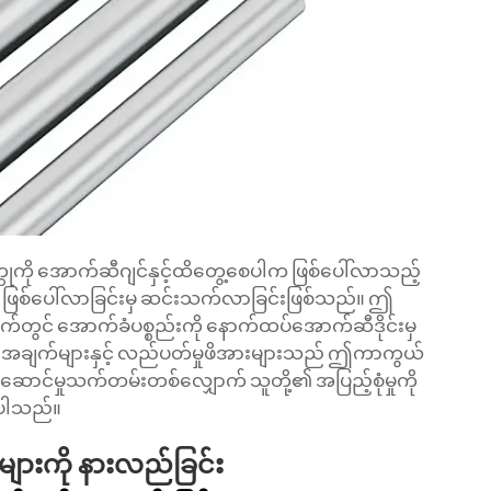
တုကို အောက်ဆီဂျင်နှင့်ထိတွေ့စေပါက ဖြစ်ပေါ်လာသည့်
်း ဖြစ်ပေါ်လာခြင်းမှ ဆင်းသက်လာခြင်းဖြစ်သည်။ ဤ
ွင် အောက်ခံပစ္စည်းကို နောက်ထပ်အောက်ဆီဒိုင်းမှ
ာ အချက်များနှင့် လည်ပတ်မှုဖိအားများသည် ဤကာကွယ်
ဝန်ဆောင်မှုသက်တမ်းတစ်လျှောက် သူတို့၏ အပြည့်စုံမှုကို
စေပါသည်။
းများကို နားလည်ခြင်း