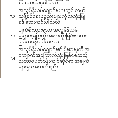
စစ်ဆေးသင့်ပါသလဲ
အလူမီနီယမ်ချောင်းများတွင် ဘယ်
သန့်စင်ရေးပစ္စည်းများကို အသုံးပြု
ရန် ဘေးကင်းပါသလဲ
ပျက်စီးသွားသော အလူမီနီယမ်
ချောင်းများကို အစားထိုးခြင်းအစား
ပြင်ဆင်နိုင်ပါသလား
အလူမီနီယမ်ချောင်း၏ ပိုးစားမှုကို အ
ကျောက်အကြောက်ဆုံးဖြစ်စေသည့်
သဘာဝပတ်ဝန်းကျင်ဆိုင်ရာ အချက်
များမှာ အဘယ်နည်း