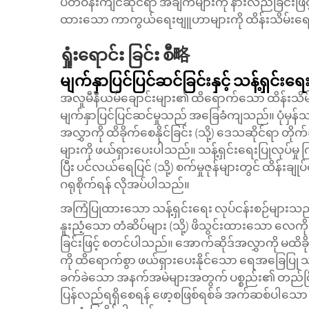
ပတ်ဝန်းကျင်ဆိုင်ရာ အချက်များကို နားလည်ခြင်း
ထားသော ကာကွယ်ရေးဗျူဟာများကို ထိန်းသိမ်းရေးဝ
ရှုံးရောင်း ခြင်း စီ略
မျက်နှာပြင်ပြင်ဆင်ခြင်းနှင့် သန့်ရှင်းရ
အလူမီနီယမ်ချောင်းများ၏ ထိရောက်သော ထိန်းသိမ
မျက်နှာပြင်ပြင်ဆင်မှုသည် အခြေခံကျသည်။ ပုံမှန်သ
အလွှာကို ထိခိုက်စေနိုင်ခြင်း (သို့) ဒေသဆိုင်ရာ 
များကို ဖယ်ရှားပေးပါသည်။ သန့်ရှင်းရေးပြုလုပ်မှ
ပြီး ပင်လယ်ရေပြင် (သို့) စက်မှုဇုန်များတွင် ထိန်
ဂရုစိုက်ရန် လိုအပ်ပါသည်။
အကြံပြုထားသော သန့်ရှင်းရေး လုပ်ငန်းစဉ်များသည်
နူးညံ့သော တံဆိပ်များ (သို့) ဖိသွင်းထားသော လေကို
ခြင်းဖြင့် စတင်ပါသည်။ အောက်ဆိုဒ်အလွှာကို မထိ
ကို ထိရောက်စွာ ဖယ်ရှားပေးနိုင်သော ရေအခြေပြု သန့်
ခက်ခဲသော အနက်အမဲများအတွက် ပစ္စည်း၏ တည်ငြိမ်မှုက
ပြန်လည်ရရှိစေရန် ဖော့စဖြစ်ရစ်ခ် အက်ဆစ်ပါသော အ