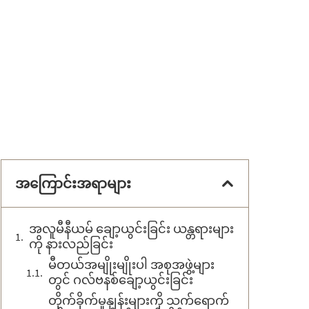
အကြောင်းအရာများ
အလူမီနီယမ် ချော့ယွင်းခြင်း ယန္တရားများ
ကို နားလည်ခြင်း
မီတယ်အမျိုးမျိုးပါ အစုအဖွဲ့များ
တွင် ဂလ်ဗနစ်ချော့ယွင်းခြင်း
တိုက်ခိုက်မှုနှုန်းများကို သက်ရောက်