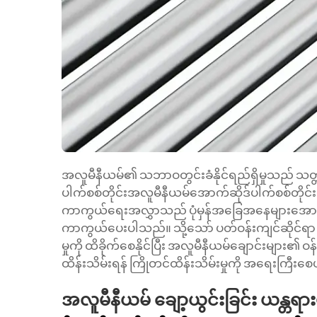
အလူမီနီယမ်၏ သဘာဝတွင်းခံနိုင်ရည်ရှိမှုသည် သတ္
ပါက်စစ်တိုင်းအလူမီနီယမ်အောက်ဆိုဒ်ပါက်စစ်တိုင
ကာကွယ်ရေးအလွှာသည် ပုံမှန်အခြေအနေများအောက်တ
ကာကွယ်ပေးပါသည်။ သို့သော် ပတ်ဝန်းကျင်ဆိုင်ရ
မှုကို ထိခိုက်စေနိုင်ပြီး အလူမီနီယမ်ချောင်းများ၏ 
ထိန်းသိမ်းရန် ကြိုတင်ထိန်းသိမ်းမှုကို အရေးကြီး
အလူမီနီယမ် ချော့ယွင်းခြင်း ယန္တရာ