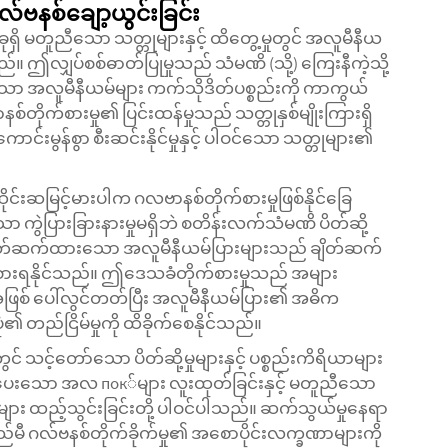
လ်ဗနစ်ချော့ယွင်းခြင်း
ိ မတူညီသော သတ္တုများနှင့် ထိတွေ့မှုတွင် အလူမီနီယ
။ ဤလျှပ်စစ်ဓာတ်ပြုမှုသည် သံမဏိ (သို့) ကြေးနီကဲ့သို့
သော အလူမီနီယမ်များ ကက်သိုဒိတ်ပစ္စည်းကို ကာကွယ်
ာနစ်တိုက်စားမှု၏ ပြင်းထန်မှုသည် သတ္တုနှစ်မျိုးကြားရှိ
င်းမွန်စွာ စီးဆင်းနိုင်မှုနှင့် ပါဝင်သော သတ္တုများ၏
ုထိုင်းဆမြင့်မားပါက ဂလဗာနစ်တိုက်စားမှုဖြစ်နိုင်ခြေ
ပြားခြားနားမှုမရှိဘဲ စတိန်းလက်သံမဏိ ပိတ်ဆို့
 ချိတ်ဆက်ထားသော အလူမီနီယမ်ပြားများသည် ချိတ်ဆက်
န်စွာ ခံစားရနိုင်သည်။ ဤဒေသခံတိုက်စားမှုသည် အများ
်းအဖြစ် ပေါ်လွင်တတ်ပြီး အလူမီနီယမ်ပြား၏ အဓိက
၏ တည်ငြိမ်မှုကို ထိခိုက်စေနိုင်သည်။
် သင့်တော်သော ပိတ်ဆို့မှုများနှင့် ပစ္စည်းကိရိယာများ
်ပေးသော အလ пок်များ လူးထုတ်ခြင်းနှင့် မတူညီသော
ား ထည့်သွင်းခြင်းတို့ ပါဝင်ပါသည်။ ဆက်သွယ်မှုနေရာ
လာမည်မီ ဂလ်ဗနစ်တိုက်ခိုက်မှု၏ အစောပိုင်းလက္ခဏာများကို