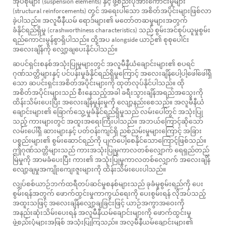
အုပ်စုများ (suspension elements) နှင့် ဖွဲ့စည်းပုံအားကောင်းမှုများ
(structural reinforcements) တွင် အရေးပါသော အစိတ်အပိုင်းများဖြစ်လာ
ခဲ့ပါသည်။ အလူမီနီယမ် ရောဒ်များ၏ မတော်တဆမှုများအတွက်
ခံနိုင်ရည်ရှိမှု (crashworthiness characteristics) သည် စွမ်းအင်စုပ်ယူမှုစွမ်း
ရည်ကောင်းမွန်စွာရှိပါသည်။ ထို့အပ alongside ယာဉ်၏ စုစုပေါင်း
အလေးချိန်ကို လျှော့ချပေးနိုင်ပါသည်။
ဆပင်ရှင်းစနစ်အသုံးပြုမှုများတွင် အလူမီနီယံချောင်းများ၏ စပရင်
ဂုဏ်သတ္တိများနှင့် ပင်ပန်းမှုခံနိုင်ရည်ရှိမှုကြောင့် အလေးချိန်ပေါ့ပါ့ဖေါ်ဖေါ်ရှိ
သော ဆပင်းရှင်းအစိတ်အပိုင်းများကို ထုတ်လုပ်နိုင်ပါသည်။ ထို
အစိတ်အပိုင်းများသည် စီးနေသည့်အခါ ခရီးသွားချိန်အရည်အသွေးကို
ထိန်းသိမ်းပေးပြီး အလေးချိန်မှုန်းမှုကို လျော့နည်းစေသည်။ အလူမီနီယံ
ချောင်းများ၏ ခြောက်သွေ့မှုခံနိုင်ရည်ရှိမှုသည် လမ်းပေါ်တွင် အသုံးပြု
သည့် ကားများတွင် အထူးအရေးကြီးပါသည်။ အဘယ်ကြောင့်ဆိုသော်
လမ်းပေါ်ရှိ ဆားများနှင့် ပတ်ဝန်းကျင်ရှိ ညစ်ညမ်းမှုများကြောင့် အခြား
ပစ္စည်းများ၏ စွမ်းဆောင်ရည်ကို ပျက်ပေါ့စေနိုင်သောကြောင့်ဖြစ်သည်။
ဤဂုဏ်သတ္တိများသည် ကားအသုံးပြုမှုကာလတစ်လျှောက် ရေရှည်တည်
မြဲမှုကို အာမခံပေးပြီး ကား၏ အသုံးပြုမှုကာလတစ်လျှောက် အလေးချိန်
လျော့ချမှုအကျိုးကျေးဇူးများကို ထိန်းသိမ်းပေးပါသည်။
လျှပ်စစ်ယာဉ်ဘက်ထရီတပ်ဆင်မှုစနစ်များသည် ခုခံမှုစွမ်းရည်ကို ပေး
စွမ်းရန်အတွက် ဖောက်ထွင်းမှုကာကွယ်ရေးကို ပေးစွမ်းရန် လိုအပ်သည့်
အထူးသဖြင့် အလေးချိန်လျှော့ချခြင်းဖြင့် ယာဉ်အကွာအဝေးကို
အနည်းဆုံးသိမ်းပေးရန် အလူမီနီယမ်ချောင်းများကို ဖောက်ထွင်းမှု
ဖွဲ့စည်းပုံများအဖြစ် အသုံးပြုကြသည်။ အလူမီနီယမ်ချောင်းများ၏