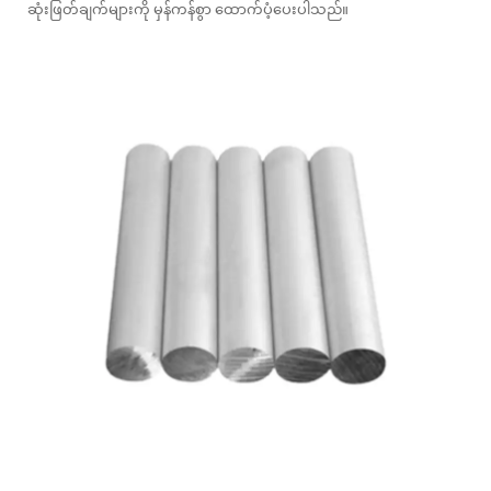
ဆုံးဖြတ်ချက်များကို မှန်ကန်စွာ ထောက်ပံ့ပေးပါသည်။