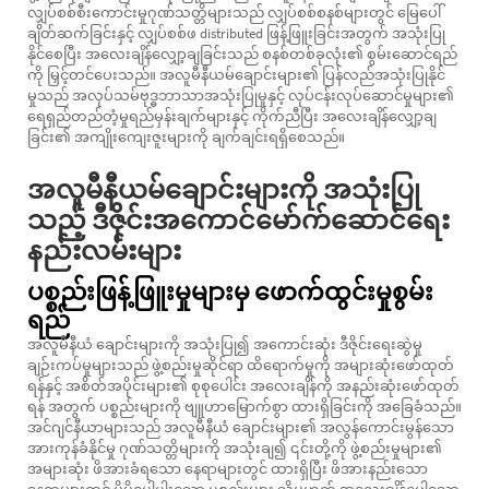
လျှပ်စစ်စီးကောင်းမှုဂုဏ်သတ္တိများသည် လျှပ်စစ်စနစ်များတွင် မြေပေါ်
ချိတ်ဆက်ခြင်းနှင့် လျှပ်စစ်ဖ distributed ဖြန့်ဖြူးခြင်းအတွက် အသုံးပြု
နိုင်စေပြီး အလေးချိန်လျှော့ချခြင်းသည် စနစ်တစ်ခုလုံး၏ စွမ်းဆောင်ရည်
ကို မြှင့်တင်ပေးသည်။ အလူမီနီယမ်ချောင်းများ၏ ပြန်လည်အသုံးပြုနိုင်
မှုသည် အလုပ်သမ်ဗုဒ္ဓဘာသာအသုံးပြုမှုနှင့် လုပ်ငန်းလုပ်ဆောင်မှုများ၏
ရေရှည်တည်တံ့မှုရည်မှန်းချက်များနှင့် ကိုက်ညီပြီး အလေးချိန်လျှော့ချ
ခြင်း၏ အကျိုးကျေးဇူးများကို ချက်ချင်းရရှိစေသည်။
အလူမီနီယမ်ချောင်းများကို အသုံးပြု
သည့် ဒီဇိုင်းအကောင်မော်က်ဆောင်ရေး
နည်းလမ်းများ
ပစ္စည်းဖြန့်ဖြူးမှုများမှ ဖောက်ထွင်းမှုစွမ်း
ရည်
အလူမီနီယံ ချောင်းများကို အသုံးပြု၍ အကောင်းဆုံး ဒီဇိုင်းရေးဆွဲမှု
ချဉ်းကပ်မှုများသည် ဖွဲ့စည်းမှုဆိုင်ရာ ထိရောက်မှုကို အများဆုံးဖော်ထုတ်
ရန်နှင့် အစိတ်အပိုင်းများ၏ စုစုပေါင်း အလေးချိန်ကို အနည်းဆုံးဖော်ထုတ်
ရန် အတွက် ပစ္စည်းများကို ဗျူဟာမြောက်စွာ ထားရှိခြင်းကို အခြေခံသည်။
အင်ဂျင်နီယာများသည် အလူမီနီယံ ချောင်းများ၏ အလွန်ကောင်းမွန်သော
အားကုန်ခံနိုင်မှု ဂုဏ်သတ္တိများကို အသုံးချ၍ ၎င်းတို့ကို ဖွဲ့စည်းမှုများ၏
အများဆုံး ဖိအားခံရသော နေရာများတွင် ထားရှိပြီး ဖိအားနည်းသော