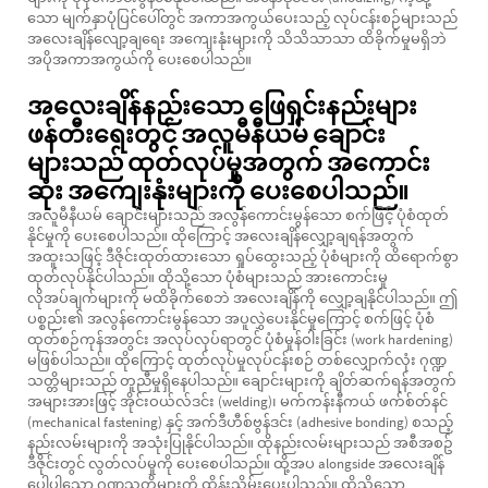
သော မျက်နှာပုံပြင်ပေါ်တွင် အကာအကွယ်ပေးသည့် လုပ်ငန်းစဉ်များသည်
အလေးချိန်လျော့ချရေး အကျေးနုံးများကို သိသိသာသာ ထိခိုက်မှုမရှိဘဲ
အပိုအကာအကွယ်ကို ပေးစေပါသည်။
အလေးချိန်နည်းသော ဖြေရှင်းနည်းများ
ဖန်တီးရေးတွင် အလူမီနီယမ် ချောင်း
များသည် ထုတ်လုပ်မှုအတွက် အကောင်း
ဆုံး အကျေးနုံးများကို ပေးစေပါသည်။
အလူမီနီယမ် ချောင်းများသည် အလွန်ကောင်းမွန်သော စက်ဖြင့် ပုံစံထုတ်
နိုင်မှုကို ပေးစေပါသည်။ ထိုကြောင့် အလေးချိန်လျှော့ချရန်အတွက်
အထူးသဖြင့် ဒီဇိုင်းထုတ်ထားသော ရှုပ်ထွေးသည့် ပုံစံများကို ထိရောက်စွာ
ထုတ်လုပ်နိုင်ပါသည်။ ထိုသို့သော ပုံစံများသည် အားကောင်းမှု
လိုအပ်ချက်များကို မထိခိုက်စေဘဲ အလေးချိန်ကို လျှော့ချနိုင်ပါသည်။ ဤ
ပစ္စည်း၏ အလွန်ကောင်းမွန်သော အပူလွှဲပေးနိုင်မှုကြောင့် စက်ဖြင့် ပုံစံ
ထုတ်စဉ်ကုန်အတွင်း အလုပ်လုပ်ရာတွင် ပုံစံမှုန်ဝါးခြင်း (work hardening)
မဖြစ်ပါသည်။ ထိုကြောင့် ထုတ်လုပ်မှုလုပ်ငန်းစဉ် တစ်လျှောက်လုံး ဂုဏ္ဍ
သတ္တိများသည် တူညီမှုရှိနေပါသည်။ ချောင်းများကို ချိတ်ဆက်ရန်အတွက်
အများအားဖြင့် အိုင်းဝယ်လ်ဒင်း (welding)၊ မက်ကန်းနီကယ် ဖက်စ်တ်နင်
(mechanical fastening) နှင့် အက်ဒီဟီစ်ဗွန်ဒင်း (adhesive bonding) စသည့်
နည်းလမ်းများကို အသုံးပြုနိုင်ပါသည်။ ထိုနည်းလမ်းများသည် အစီအစဥ်
ဒီဇိုင်းတွင် လွတ်လပ်မှုကို ပေးစေပါသည်။ ထို့အပ alongside အလေးချိန်
ပေါ့ပါသော ဂုဏ္ဍသတ္တိများကို ထိန်းသိမ်းပေးပါသည်။ ထိုသို့သော