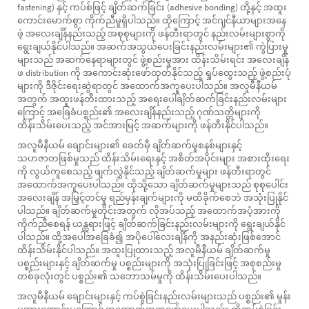
fastening) နှင့် ကပ်စ်ဖြင့် ချိတ်ဆက်ခြင်း (adhesive bonding) တို့နှင့် အထူး
ကောင်းမောက်စွာ ကိုက်ညီမှုရှိပါသည်။ ထိုကြောင့် အင်ဂျင်နီယာများအနေ
ဖဲ့ အလေးချိန်နည်းသည့် အစုစုများကို ဖန်တီးရာတွင် နည်းလမ်းများစွာကို
ရွေးချယ်နိုင်ပါသည်။ အဆက်အသွယ်ပေးခြင်းနည်းလမ်းများ၏ ကွဲပြားမှု
များသည် အဆက်နေရာများတွင် ဖွဲ့စည်းမှုအား ထိန်းသိမ်းရင်း အလေးချိန်
ဖ distribution ကို အကောင်းဆုံးဖော်ထုတ်နိုင်သည့် ရှုပ်ထွေးသည့် ဖွဲ့စည်းပုံ
များကို ဒီဇိုင်းရေးဆွဲရာတွင် အထောက်အကူပေးပါသည်။ အလူမီနီယမ်
အတွက် အထူးဖန်တီးထားသည့် အရေးပေါ်ချိတ်ဆက်ခြင်းနည်းလမ်းများ
ကြောင့် အခြေခံပစ္စည်း၏ အလေးချိန်နည်းသည့် ဂုဏ်သတ္တိများကို
ထိန်းသိမ်းပေးသည့် အင်အားမြင့် အဆက်များကို ဖန်တီးနိုင်ပါသည်။
အလူမီနီယမ် ချောင်းများ၏ ခေတ်မှီ ချိတ်ဆက်မှုစနစ်များနှင့်
သဟဇာတဖြစ်မှုသည် ထိန်းသိမ်းရေးနှင့် အစိတ်အပိုင်းများ အစားထိုးရေး
ကို လွယ်ကူစေသည့် ဖျက်လွှဲနိုင်သည့် ချိတ်ဆက်မှုများ ဖန်တီးရာတွင်
အထောက်အကူပေးပါသည်။ ထိုသို့သော ချိတ်ဆက်မှုများသည် စုစုပေါင်း
အလေးချိန် အမြှင့်တင်မှု ရည်မှန်းချက်များကို မထိခိုက်စေဘဲ အသုံးပြုနိုင်
ပါသည်။ ချိတ်ဆက်မှုတိုင်းအတွက် လိုအပ်သည့် အထောက်အပံ့အားကို
ကိုက်ညီစေရန် ယန္တရားဖြင့် ချိတ်ဆက်ခြင်းနည်းလမ်းများကို ရွေးချယ်နိုင်
ပါသည်။ ထို့အပေါ်အခြေခံ၍ အပိုပေါ်လေးချိန်ကို အနည်းဆုံးဖြစ်အောင်
ထိန်းသိမ်းနိုင်ပါသည်။ အထူးပြုထားသည့် အလူမီနီယမ် ချိတ်ဆက်မှု
ပစ္စည်းများနှင့် ချိတ်ဆက်မှု ပစ္စည်းများကို အသုံးပြုခြင်းဖြင့် အစုစည်းမှု
တစ်ခုလုံးတွင် ပစ္စည်း၏ သဘောသမ်မှုကို ထိန်းသိမ်းပေးပါသည်။
အလူမီနီယမ် ချောင်းများနှင့် ကပ်စွဲခြင်းနည်းလမ်းများသည် ပစ္စည်း၏ မှုန်း