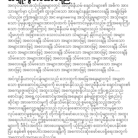
အလုပ်သမ်းအသုံးပြုမှုများတွင် အလူမီနီယမ် ချောင်းများ၏ အဓိက အား
သာချက်မှာ ၎င်းတို့၏ ထူးခွင်းသော အားချင်းနှုန်းအလေးချိန် အချိုးဖြစ်
ပါသည်။ ဤအချိုးသည် အင engineering အသုံးပြုမှုများတွင် အသုံးများ
သော ပုံမှန်ပစ္စည်းများအားလုံးထက် ပိုမိုကောင်းမွန်ပါသည်။ ဤအရေးကြီး
သော ဂုဏ်သတ္တိကြောင့် အလူမီနီယမ် ချောင်းများသည် သံချောင်း
သို့မဟုတ် အခြားသော သေးငယ်သော သံများနှင့် နှိုင်းယှဉ်လျှင် အများ
အားဖြင့် အလေးချိန် သိမ်းသော အများအားဖြင့် အလေးချိန် သိမ်းသော
အများအားဖြင့် အလေးချိန် သိမ်းသော အများအားဖြင့် အလေးချိန် သိမ်း
သော အများအားဖြင့် အလေးချိန် သိမ်းသော အများအားဖြင့် အလေးချိန်
သိမ်းသော အများအားဖြင့် အလေးချိန် သိမ်းသော အများအားဖြင့်
အလေးချိန် သိမ်းသော အများအားဖြင့် အလေးချိန် သိမ်းသော အများ
အားဖြင့် အလေးချိန် သိမ်းသော အများအားဖြင့် အလေးချိန် သိမ်......
အင်ဂျင်နီယာလုပ်ငန်းများသည် ဘေးထွက်အခြေအနေများတွင် အမျှတ
သော စွမ်းဆောင်ရည်များကို ပေးစွမ်းနိုင်သည့် အလူမီနီယမ် ချောင်းများ၏
အကျေးဇူးကြောင့် အထူးသဖြင့် အကျေးဇူးရှိပါသည်။ ဤပစ္စည်းသည်
စောင်းနှင့် အရွေ့လုပ်ဆောင်မှုအခြေအနေများ နှစ်မျှုံးစွာတွင် ဖွဲ့စည်းပုံ
ဆိုင်ရာ အားကောင်းမှုကို ထိန်းသိမ်းနိုင်သည့် စွမ်းရည်ရှိသည့်အတွက်
အလေးချိန်လျှော့ချခြင်းသည် လုပ်ငန်းဆောင်တွင် ပိုမိုကောင်းမွန်သော
လုပ်ဆောင်မှုစွမ်းရည်ကို တိုက်ရိုက်ဖော်ပေးသည့် အသုံးပုံများတွင် အထူး
အရေးပါပါသည်။ ဤစွမ်းဆောင်ရည်အမျှတမှုသည် အလူမီနီယမ် ချောင်း
များကို ဒီဇိုင်းအတိုင်း အားပေးမှုများကို ယုံကြည်စွာ ထောက်ပံ့ပေးနိုင်စေ
ပြီး စနစ်၏ စုစုပေါင်းအလေးချိန်ကို အကောင်းဆုံးဖော်ပေးရှိရေးအတွက်
အထောက်အကူပေးပါသည်။