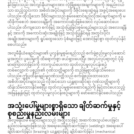
နိုင်ခြင်းသည် အင်ဂျင်နီယာများအား လုံခြုံရေးအချက်များကို အနည်းငယ်
သာ ထည့်သွင်းကာ အစိတ်အပိုင်းများကို ဒီဇိုင်းရေးဆွဲရန် အခွင့်အရေးပေး
ပါသည်။ ထိုသို့သော ဒီဇိုင်းများသည် စွမ်းဆောင်ရည်လိုအပ်ချက်များကို မ
ထိခိုက်စေဘဲ အလေးချိန်ကို အကောင်းဆုံးဖြစ်အောင် လုပ်ဆောင်ပေး
ပါသည်။ တိကျသော စက်ဖြင့် အသုံးပြုခြင်းစွမ်းရည်များသည် အလေးချိန်
နှင့် အားကို အကောင်းဆုံးအချိုးဖြင့် အသုံးပြုနိုင်ရန် အတွင်းပိုင်း
အချိုးအစားများကို ရှုပ်ထွေးသော ပုံစံများဖြင့် အောင်မြင်စွာ ထုတ်လုပ်နိုင်
စေပါသည်။
အလူမီနီယံချောင်းများ၏ ပူလွန်းမှုစွမ်းရည်သည် စက်ဖွဲ့စည်းမှုလုပ်ဆောင်
မှုအတွင်း ပူပေါ်မှုကို ထိရောက်စွာ ဖယ်ရှားပေးပြီး အလုပ်လုပ်ရာတွင် ပိုမို
မာကြောလာခြင်းကို ကာကွယ်ပေးကာ ထုတ်လုပ်မှုလုပ်ငန်းစဉ်
တစ်လျှောက် ပစ္စည်း၏ ဂုဏ်သတ္တိများကို တည်မြဲစွာထိန်းသိမ်းပေး
ပါသည်။ ဤပူထိန်းချုပ်မှုဂုဏ်သတ္တိသည် စက်ဖွဲ့စည်းထားသော
အစိတ်အပိုင်းများသည် လိုအပ်သော ယန္တရားဆိုင်ရာ ဂုဏ်သတ္တိများကို
ထိန်းသိမ်းထားနိုင်စေပြီး ထုတ်လုပ်မှုစွမ်းဆောင်ရည်ကို မြင့်တင်ပေးသည့်
အမြန်နှုန်းမြင့် ထုတ်လုပ်မှုလုပ်ငန်းစဉ်များကို ဖော်ဆောင်နိုင်စေပါသည်။
အသုံးပေါ်မှုများစွာရှိသော ချိတ်ဆက်မှုနှင့်
စုစည်းမှုနည်းလမ်းများ
အလူမီနီယမ် ချောင်းများသည် အထူးသဖြင့် အဆက်အသွယ်ပေးခြင်း
နည်းလမ်းများဖြစ်သည့် အရေးပေါ်ချိတ်ဆက်ခြင်း (welding)၊ အရေးပေါ်
ချိတ်ဆက်ခြင်း (brazing)၊ ယန္တရားဖြင့် ချိတ်ဆက်ခြင်း (mechanical