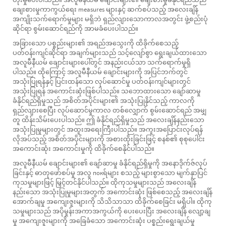
ချေးစားမှုကာကွယ်ရေး measures များနှင့် ဆက်စပ်သည့် အလေးချိန်
အကျိုးသက်ရောက်မှုများ မရှိဘဲ ရှည်လျားသောကာလအတွင်း ဖွဲ့စည်းပုံ
ဆိုင်ရာ စွမ်းဆောင်ရည်ကို အာမခံပေးပါသည်။
အခြားသော ပစ္စည်းများ၏ အရည်အသွေးကို ထိခိုက်စေသည့်
ပတ်ဝန်းကျင်ဆိုင်ရာ အချက်များသည် သင့်လျော်စွာ ရွေးချယ်ထားသော
အလူမီနီယမ် ချောင်းများပေါ်တွင် အနည်းငယ်သာ သက်ရောက်မှုရှိ
ပါသည်။ ထိုကြောင့် အလူမီနီယမ် ချောင်းများကို အပြင်ဘက်တွင်
အသုံးပြုရန်နှင့် ပြင်းထန်သော လုပ်ဆောင်မှု ပတ်ဝန်းကျင်များတွင်
အသုံးပြုရန် အကောင်းဆုံးဖြစ်ပါသည်။ သဘောထားသော ချော်ဆာမှု
ခံနိုင်ရည်ရှိမှုသည် အစိတ်အပိုင်းများ၏ အသုံးပြုနိုင်သည့် ကာလကို
ရှည်လျားစေပြီး လုပ်ဆောင်မှုကာလ တစ်လျှောက် စွမ်းဆောင်ရည် အမျှ
တူ ထိန်းသိမ်းပေးပါသည်။ ဤ ခံနိုင်ရည်ရှိမှုသည် အလေးချိန်နည်းသော
အသုံးပြုမှုများတွင် အထူးအရေးကြီးပါသည်။ အကူးအပြောင်းလုပ်ရန်
လိုအပ်သည့် အစိတ်အပိုင်းများကို အစားထိုးခြင်းဖြင့် စနစ်၏ စုစုပေါင်း
အကောင်းဆုံး အကောင်းမှုကို ထိခိုက်စေနိုင်ပါသည်။
အလူမီနီယမ် ချောင်းများ၏ ချော်ဆာမှု ခံနိုင်ရည်ရှိမှုကို အနောဒိုက်ဇ်လုပ်
ခြင်းနှင့် ဓာတုဖော်စပ်မှု အလွ покရ်များ စသည့် များစွာသော မျက်နှာပြင်
ကုသမှုများဖြင့် မြှင့်တင်နိုင်ပါသည်။ ထိုကုသမှုများသည် အလေးချိန်
နည်းသော အသုံးပြုမှုများအတွက် အကောင်းဆုံး ဖြစ်စေသည့် အလေးချိန်
အောက်ချမှု အကျေးဇူးများကို သိသိသာသာ ထိခိုက်စေခြင်း မရှိပါ။ ထိုကု
သမှုများသည် အပိုမှုန်းအကာအကွယ်ကို ပေးပေးပြီး အလေးချိန် လျော့ချ
မှု အကျေးဇူးများကို အခြေခံသော အကောင်းဆုံး ပစ္စည်းရွေးချယ်မှု