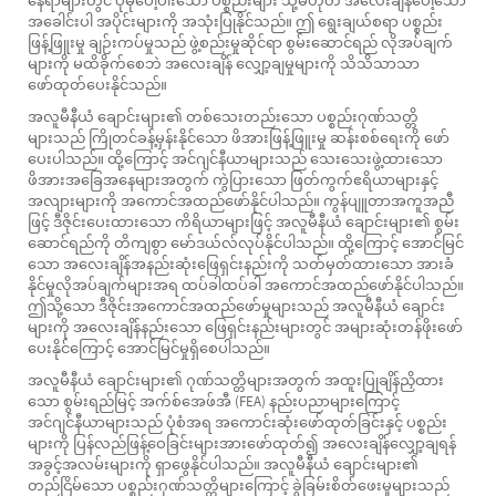
နေရာများတွင် ပိုမိုပေါ့ပါးသော ပစ္စည်းများ သို့မဟုတ် အလေးချိန်ပေါ့သော
အခေါင်းပါ အပိုင်းများကို အသုံးပြုနိုင်သည်။ ဤ ရွေးချယ်စရာ ပစ္စည်း
ဖြန့်ဖြူးမှု ချဉ်းကပ်မှုသည် ဖွဲ့စည်းမှုဆိုင်ရာ စွမ်းဆောင်ရည် လိုအပ်ချက်
များကို မထိခိုက်စေဘဲ အလေးချိန် လျှော့ချမှုများကို သိသိသာသာ
ဖော်ထုတ်ပေးနိုင်သည်။
အလူမီနီယံ ချောင်းများ၏ တစ်သေးတည်းသော ပစ္စည်းဂုဏ်သတ္တိ
များသည် ကြိုတင်ခန့်မှန်းနိုင်သော ဖိအားဖြန့်ဖြူးမှု ဆန်းစစ်ရေးကို ဖော်
ပေးပါသည်။ ထို့ကြောင့် အင်ဂျင်နီယာများသည် သေးသေးဖွဲ့ထားသော
ဖိအားအခြေအနေများအတွက် ကွဲပြားသော ဖြတ်ကွက်ဧရိယာများနှင့်
အလျားများကို အကောင်အထည်ဖော်နိုင်ပါသည်။ ကွန်ပျူတာအကူအညီ
ဖြင့် ဒီဇိုင်းပေးထားသော ကိရိယာများဖြင့် အလူမီနီယံ ချောင်းများ၏ စွမ်း
ဆောင်ရည်ကို တိကျစွာ မော်ဒယ်လ်လုပ်နိုင်ပါသည်။ ထို့ကြောင့် အောင်မြင်
သော အလေးချိန်အနည်းဆုံးဖြေရှင်းနည်းကို သတ်မှတ်ထားသော အားခံ
နိုင်မှုလိုအပ်ချက်များအရ ထပ်ခါထပ်ခါ အကောင်အထည်ဖော်နိုင်ပါသည်။
ဤသို့သော ဒီဇိုင်းအကောင်အထည်ဖော်မှုများသည် အလူမီနီယံ ချောင်း
များကို အလေးချိန်နည်းသော ဖြေရှင်းနည်းများတွင် အများဆုံးတန်ဖိုးဖော်
ပေးနိုင်ကြောင့် အောင်မြင်မှုရှိစေပါသည်။
အလူမီနီယံ ချောင်းများ၏ ဂုဏ်သတ္တိများအတွက် အထူးပြုချိန်ညှိထား
သော စွမ်းရည်မြင့် အက်စ်အေဖ်အီ (FEA) နည်းပညာများကြောင့်
အင်ဂျင်နီယာများသည် ပုံစံအရ အကောင်းဆုံးဖော်ထုတ်ခြင်းနှင့် ပစ္စည်း
များကို ပြန်လည်ဖြန့်ဝေခြင်းများအားဖော်ထုတ်၍ အလေးချိန်လျှော့ချရန်
အခွင့်အလမ်းများကို ရှာဖွေနိုင်ပါသည်။ အလူမီနီယံ ချောင်းများ၏
တည်ငြိမ်သော ပစ္စည်းဂုဏ်သတ္တိများကြောင့် ခွဲခြမ်းစိတ်ဖေးမှုများသည်