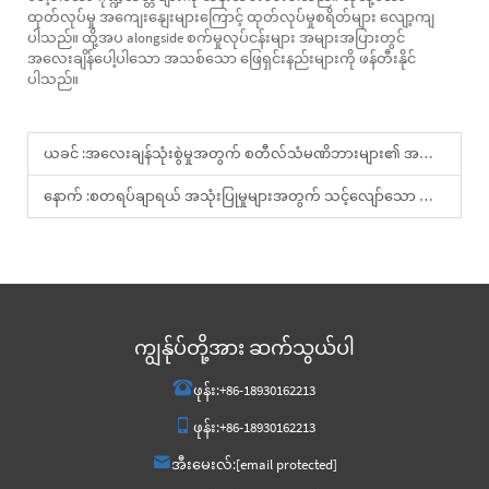
ထုတ်လုပ်မှု အကျေးနျေးများကြောင့် ထုတ်လုပ်မှုစရိတ်များ လျော့ကျ
ပါသည်။ ထို့အပ alongside စက်မှုလုပ်ငန်းများ အများအပြားတွင်
အလေးချိန်ပေါ့ပါသော အသစ်သော ဖြေရှင်းနည်းများကို ဖန်တီးနိုင်
ပါသည်။
ယခင် :
အလေးချန်သုံးစွဲမှုအတွက် စတီလ်သံမဏိဘားများ၏ အကျေးဇူးများမှာ အဘယ်နည်း
နောက် :
စတရပ်ချာရယ် အသုံးပြုမှုများအတွက် သင့်လျော်သော အလူမီနီယံ ပိုက်ကို ရွေးချယ်နည်း
ကျွန်ုပ်တို့အား ဆက်သွယ်ပါ
ဖုန်း:
+86-18930162213
ဖုန်း:
+86-18930162213
အီးမေးလ်:
[email protected]