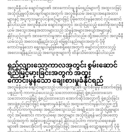
အလူမီနီယမ် ချောင်းများ၏ အားကောင်းမှု စွမ်းရည်များကို အထူးသဖြင့်
အသုံးပြုမှုလိုအပ်ချက်များအတွက် အလူမီနီယမ် အသွေးအနေအထား
များနှင့် အပူကုသမှုလုပ်ငန်းစဉ်များဖြင့် ပိုမိုကောင်းမွန်အောင် လုပ်ဆောင်
နိုင်ပါသည်။ အလူမီနီယမ် ချောင်းများတွင် အသုံးပြုသည့် ခေတ်မှီအလူမီနီ
ယမ် အသွေးအနေအထားများသည် သံမှုန်အများအပျော်အများနှင့်
နှိုင်းယှဉ်လျက် အားကောင်းမှုအား ရရှိနိုင်ပါသည်။ ထို့အပေါ်တွင် အလူမီနီ
ယမ်သည် အလေးချိန်နည်းသည့် ဖြေရှင်းနည်းများအတွက် ပိုမို
ကောင်းမွန်သော ရွေးချယ်မှုဖြစ်စေရှိရေးအတွက် မျှော်လင့်ထားသည့်
အလေးချိန်နည်းသည့် အကျေးဇူးများကို ထိန်းသိမ်းထားနိုင်ပါသည်။
ရှည်လျားသောကာလအတွင်း စွမ်းဆောင်
ရည်မြင့်မားခြင်းအတွက် အထူး
ကောင်းမွန်သော ချေးစားမှုခံနိုင်ရည်
အလူမီနီယမ် ချောင်းများသည် ပတ်ဝန်းကျင်၏ ပျက်စီးမှုမှ အောက်ခြေရှိ
ပစ္စည်းကို ကာကွယ်ပေးသည့် သဘောတာဝန်ဖြင့် ဖွဲ့စည်းထားသော
သဘောတာဝန်ဖြင့် ဖွဲ့စည်းထားသော အောက်ဆိုဒ်အလွှာကို ဖွဲ့စည်းခြင်း
အားဖွဲ့စည်းခြင်းဖြင့် ချေးစားမှုခံနိုင်ရည် အထူးကောင်းမွန်ပါသည်။ ဤ
ကိုယ်ပိုင်ကာကွယ်ရေး အရည်အသွေးသည် အချို့သော အသုံးပြုမှုများ
တွင် အပိုဆောင်း ကာကွယ်ရေး အလွှာများ အသုံးပြုရန် မလိုအပ်တော့
သည့်အတွက် အခြားပစ္စည်းများနှင့် နှိုင်းယှဉ်ပါက ကာကွယ်ရေးစနစ်
များ၏ အမေးအိုင်းကို ဖယ်ရှားခြင်းဖြင့် အလေးချိန် လျော့ချရေးကို ပိုမို
တိုးမှုပေးပါသည်။ အလူမီနီယမ် ချောင်းများ၏ ချေးစားမှုခံနိုင်ရည်သည်