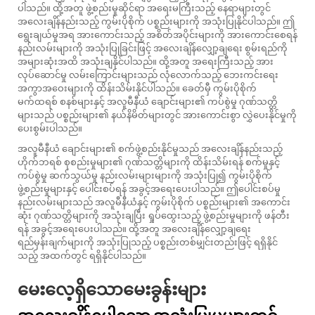
ပါသည်။ ထို့အတူ ဖွဲ့စည်းမှုဆိုင်ရာ အရေးမကြီးသည့် နေရာများတွင်
အလေးချိန်နည်းသည့် ကွမ်းပိုစိုက် ပစ္စည်းများကို အသုံးပြုနိုင်ပါသည်။ ဤ
ရွေးချယ်မှုအရ အားကောင်းသည့် အစိတ်အပိုင်းများကို အားကောင်းစေရန်
နည်းလမ်းများကို အသုံးပြုခြင်းဖြင့် အလေးချိန်လျှော့ချရေး စွမ်းရည်ကို
အများဆုံးအထိ အသုံးချနိုင်ပါသည်။ ထို့အတူ အရေးကြီးသည့် အား
လုပ်ဆောင်မှု လမ်းကြောင်းများသည် လုံလောက်သည့် ဘေးကင်းရေး
အကွာအဝေးများကို ထိန်းသိမ်းနိုင်ပါသည်။ ခေတ်မှီ ကွမ်းပိုစိုက်
မက်ထရစ် စနစ်များနှင့် အလူမီနီယံ ချောင်းများ၏ ကပ်စွဲမှု ဂုဏ်သတ္တိ
များသည် ပစ္စည်းများ၏ နယ်နိမိတ်များတွင် အားကောင်းစွာ လွှဲပေးနိုင်မှုကို
ပေးစွမ်းပါသည်။
အလူမီနီယံ ချောင်းများ၏ စက်ဖွဲ့စည်းနိုင်မှုသည် အလေးချိန်နည်းသည့်
ဟိုက်ဘရစ် စုစည်းမှုများ၏ ဂုဏ်သတ္တိများကို ထိန်းသိမ်းရန် စက်မှုနှင့်
ကပ်စွဲမှု ဆက်သွယ်မှု နည်းလမ်းများများကို အသုံးပြု၍ ကွမ်းပိုစိုက်
ဖွဲ့စည်းမှုများနှင့် ပေါင်းစပ်ရန် အခွင့်အရေးပေးပါသည်။ ဤပေါင်းစပ်မှု
နည်းလမ်းများသည် အလူမီနီယံနှင့် ကွမ်းပိုစိုက် ပစ္စည်းများ၏ အကောင်း
ဆုံး ဂုဏ်သတ္တိများကို အသုံးချပြီး ရှုပ်ထွေးသည့် ဖွဲ့စည်းမှုများကို ဖန်တီး
ရန် အခွင့်အရေးပေးပါသည်။ ထို့အတူ အလေးချိန်လျှော့ချရေး
ရည်မှန်းချက်များကို အသုံးပြုသည့် ပစ္စည်းတစ်မျှင်းတည်းဖြင့် ရရှိနိုင်
သည့် အထက်တွင် ရရှိနိုင်ပါသည်။
မေးလေ့ရှိသောမေးခွန်းများ