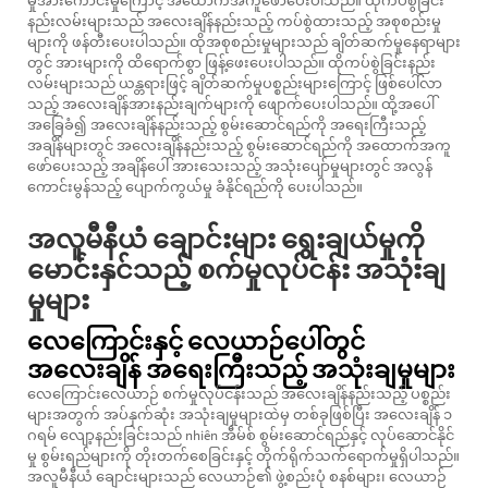
မှုအားကောင်းမှုကြောင့် အထောက်အကူဖော်ပေးပါသည်။ ထိုကပ်စွဲခြင်း
နည်းလမ်းများသည် အလေးချိန်နည်းသည့် ကပ်စွဲထားသည့် အစုစည်းမှု
များကို ဖန်တီးပေးပါသည်။ ထိုအစုစည်းမှုများသည် ချိတ်ဆက်မှုနေရာများ
တွင် အားများကို ထိရောက်စွာ ဖြန့်ဖေးပေးပါသည်။ ထိုကပ်စွဲခြင်းနည်း
လမ်းများသည် ယန္တရားဖြင့် ချိတ်ဆက်မှုပစ္စည်းများကြောင့် ဖြစ်ပေါ်လာ
သည့် အလေးချိန်အားနည်းချက်များကို ဖျောက်ပေးပါသည်။ ထို့အပေါ်
အခြေခံ၍ အလေးချိန်နည်းသည့် စွမ်းဆောင်ရည်ကို အရေးကြီးသည့်
အချိန်များတွင် အလေးချိန်နည်းသည့် စွမ်းဆောင်ရည်ကို အထောက်အကူ
ဖော်ပေးသည့် အချိန်ပေါ် အားသေးသည့် အသုံးပျော်မှုများတွင် အလွန်
ကောင်းမွန်သည့် ပျောက်ကွယ်မှု ခံနိုင်ရည်ကို ပေးပါသည်။
အလူမီနီယံ ချောင်းများ ရွေးချယ်မှုကို
မောင်းနှင်သည့် စက်မှုလုပ်ငန်း အသုံးချ
မှုများ
လေကြောင်းနှင့် လေယာဉ်ပေါ်တွင်
အလေးချိန် အရေးကြီးသည့် အသုံးချမှုများ
လေကြောင်းလေယာဉ် စက်မှုလုပ်ငန်းသည် အလေးချိန်နည်းသည့် ပစ္စည်း
များအတွက် အပ်နှက်ဆုံး အသုံးချမှုများထဲမှ တစ်ခုဖြစ်ပြီး အလေးချိန် ၁
ဂရမ် လျော့နည်းခြင်းသည် nhiên အီမ်စ် စွမ်းဆောင်ရည်နှင့် လုပ်ဆောင်နိုင်
မှု စွမ်းရည်များကို တိုးတက်စေခြင်းနှင့် တိုက်ရိုက်သက်ရောက်မှုရှိပါသည်။
အလူမီနီယံ ချောင်းများသည် လေယာဉ်၏ ဖွဲ့စည်းပုံ စနစ်များ၊ လေယာဉ်