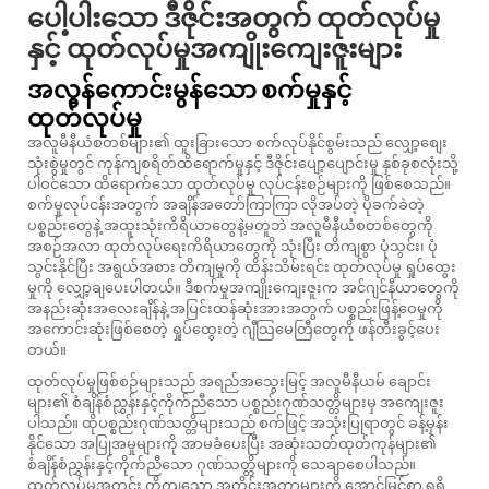
ပေါ့ပါးသော ဒီဇိုင်းအတွက် ထုတ်လုပ်မှု
နှင့် ထုတ်လုပ်မှုအကျိုးကျေးဇူးများ
အလွန်ကောင်းမွန်သော စက်မှုနှင့်
ထုတ်လုပ်မှု
အလူမီနီယံစတစ်များ၏ ထူးခြားသော စက်လုပ်နိုင်စွမ်းသည် လျှော့စျေး
သုံးစွဲမှုတွင် ကုန်ကျစရိတ်ထိရောက်မှုနှင့် ဒီဇိုင်းပျော့ပျောင်းမှု နှစ်ခုစလုံးသို့
ပါဝင်သော ထိရောက်သော ထုတ်လုပ်မှု လုပ်ငန်းစဉ်များကို ဖြစ်စေသည်။
စက်မှုလုပ်ငန်းအတွက် အချိန်အတော်ကြာကြာ လိုအပ်တဲ့ ပိုခက်ခဲတဲ့
ပစ္စည်းတွေနဲ့ အထူးသုံးကိရိယာတွေနဲ့မတူဘဲ အလူမီနီယံစတစ်တွေကို
အစဉ်အလာ ထုတ်လုပ်ရေးကိရိယာတွေကို သုံးပြီး တိကျစွာ ပုံသွင်း၊ ပုံ
သွင်းနိုင်ပြီး အရွယ်အစား တိကျမှုကို ထိန်းသိမ်းရင်း ထုတ်လုပ်မှု ရှုပ်ထွေး
မှုကို လျှော့ချပေးပါတယ်။ ဒီစက်မှုအကျိုးကျေးဇူးက အင်ဂျင်နီယာတွေကို
အနည်းဆုံးအလေးချိန်နဲ့ အပြင်းထန်ဆုံးအားအတွက် ပစ္စည်းဖြန့်ဝေမှုကို
အကောင်းဆုံးဖြစ်စေတဲ့ ရှုပ်ထွေးတဲ့ ဂျီသြမေတြီတွေကို ဖန်တီးခွင့်ပေး
တယ်။
ထုတ်လုပ်မှုဖြစ်စဉ်များသည် အရည်အသွေးမြင့် အလူမီနီယမ် ချောင်း
များ၏ စံချိန်စံညွှန်းနှင့်ကိုက်ညီသော ပစ္စည်းဂုဏ်သတ္တိများမှ အကျေးဇူး
ပါသည်။ ထိုပစ္စည်းဂုဏ်သတ္တိများသည် စက်ဖြင့် အသုံးပြုရာတွင် ခန့်မှန်း
နိုင်သော အပြုအမှုများကို အာမခံပေးပြီး အဆုံးသတ်ထုတ်ကုန်များ၏
စံချိန်စံညွှန်းနှင့်ကိုက်ညီသော ဂုဏ်သတ္တိများကို သေချာစေပါသည်။
ထုတ်လုပ်မှုအတွင်း တိကျသော အတိုင်းအတာများကို အောင်မြင်စွာ ရရှိ