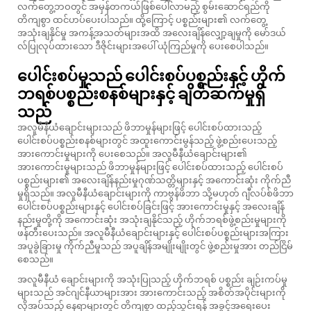
လက်တွေ့ဘဝတွင် အမှန်တကယ်ဖြစ်ပေါ်လာမည့် စွမ်းဆောင်ရည်ကို
တိကျစွာ ထင်ဟပ်ပေးပါသည်။ ထို့ကြောင့် ပစ္စည်းများ၏ လက်တွေ့
အသုံးချနိုင်မှု အကန့်အသတ်များအထိ အလေးချိန်လျှော့ချမှုကို မော်ဒယ်
လ်ပြုလုပ်ထားသော ဒီဇိုင်းများအပေါ် ယုံကြည်မှုကို ပေးစေပါသည်။
ပေါင်းစပ်မှုသည် ပေါင်းစပ်ပစ္စည်းနှင့် ဟိုက်
ဘရစ်ပစ္စည်းစနစ်များနှင့် ချိတ်ဆက်မှုရှိ
သည်
အလူမီနီယံချောင်းများသည် ဖိဘာမှုန်များဖြင့် ပေါင်းစပ်ထားသည့်
ပေါင်းစပ်ပစ္စည်းစနစ်များတွင် အထူးကောင်းမွန်သည့် ဖွဲ့စည်းပေးသည့်
အားကောင်းမှုများကို ပေးစေသည်။ အလူမီနီယံချောင်းများ၏
အားကောင်းမှုများသည် ဖိဘာမှုန်များဖြင့် ပေါင်းစပ်ထားသည့် ပေါင်းစပ်
ပစ္စည်းများ၏ အလေးချိန်နည်းမှုဂုဏ်သတ္တိများနှင့် အကောင်းဆုံး ကိုက်ညီ
မှုရှိသည်။ အလူမီနီယံချောင်းများကို ကာဗွန်ဖိဘာ သို့မဟုတ် ဂျီလပ်စ်ဖိဘာ
ပေါင်းစပ်ပစ္စည်းများနှင့် ပေါင်းစပ်ခြင်းဖြင့် အားကောင်းမှုနှင့် အလေးချိန်
နည်းမှုတို့ကို အကောင်းဆုံး အသုံးချနိုင်သည့် ဟိုက်ဘရစ်ဖွဲ့စည်းမှုများကို
ဖန်တီးပေးသည်။ အလူမီနီယံချောင်းများနှင့် ပေါင်းစပ်ပစ္စည်းများအကြား
အပူခွဲခြားမှု ကိုက်ညီမှုသည် အပူချိန်အမျိုးမျိုးတွင် ဖွဲ့စည်းမှုအား တည်ငြိမ်
စေသည်။
အလူမီနီယံ ချောင်းများကို အသုံးပြုသည့် ဟိုက်ဘရစ် ပစ္စည်း ချဉ်းကပ်မှု
များသည် အင်ဂျင်နီယာများအား အားကောင်းသည့် အစိတ်အပိုင်းများကို
လိုအပ်သည့် နေရာများတွင် တိကျစွာ ထည့်သွင်းရန် အခွင့်အရေးပေး