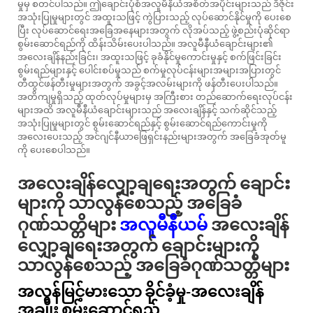
မှုမှ စတင်ပါသည်။ ဤချောင်းပုံစံအလူမီနီယံအစိတ်အပိုင်းများသည် ဒီဇိုင်း
အသုံးပြုမှုများတွင် အထူးသဖြင့် ကွဲပြားသည့် လုပ်ဆောင်နိုင်မှုကို ပေးစေ
ပြီး လုပ်ဆောင်ရေးအခြေအနေများအတွက် လိုအပ်သည့် ဖွဲ့စည်းပုံဆိုင်ရာ
စွမ်းဆောင်ရည်ကို ထိန်းသိမ်းပေးပါသည်။ အလူမီနီယံချောင်းများ၏
အလေးချိန်နည်းခြင်း၊ အထူးသဖြင့် ခုခံနိုင်မှုကောင်းမှုနှင့် စက်ဖြင်းခြင်း
စွမ်းရည်များနှင့် ပေါင်းစပ်မှုသည် စက်မှုလုပ်ငန်းများအများအပြားတွင်
တီထွင်ဖန်တီးမှုများအတွက် အခွင့်အလမ်းများကို ဖန်တီးပေးပါသည်။
အတိကျမှုရှိသည့် ထုတ်လုပ်မှုများမှ အကြီးစား တည်ဆောက်ရေးလုပ်ငန်း
များအထိ အလူမီနီယံချောင်းများသည် အလေးချိန်နှင့် သက်ဆိုင်သည့်
အသုံးပြုမှုများတွင် စွမ်းဆောင်ရည်နှင့် စွမ်းဆောင်ရည်ကောင်းမှုကို
အလေးပေးသည့် အင်ဂျင်နီယာဖြေရှင်းနည်းများအတွက် အခြေခံအုတ်မူ
ကို ပေးစေပါသည်။
အလေးချိန်လျှော့ချရေးအတွက် ချောင်း
များကို သာလွန်စေသည့် အခြေခံ
ဂုဏ်သတ္တိများ
အလူမီနီယမ်
အလေးချိန်
လျှော့ချရေးအတွက် ချောင်းများကို
သာလွန်စေသည့် အခြေခံဂုဏ်သတ္တိများ
အလွန်မြင့်မားသော ခိုင်ခံ့မှု-အလေးချိန်
အချိုး စွမ်းဆောင်ရည်