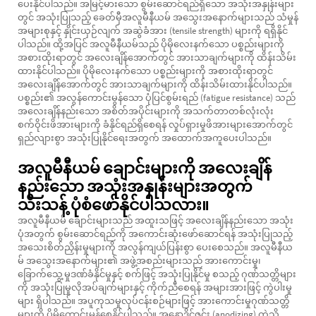
ပေးနိုင်ပါသည်။ အမြင့်မားသော စွမ်းဆောင်ရည်ရှိသော အသုံးအနှုန်းများ
တွင် အသုံးပြုသည့် ခေတ်မှီအလူမီနီယမ် အသွေးအနောက်များသည် သံမှုန်
အများစုနှင့် နှိုင်းယှဉ်လျက် အဆွဲခံအား (tensile strength) များကို ရရှိနိုင်
ပါသည်။ ထို့အပြင် အလူမီနီယမ်သည် ပိုမိုလေးနက်သော ပစ္စည်းများကို
အစားထိုးရာတွင် အလေးချိန်အောက်တွင် အားသာချက်များကို ထိန်းသိမ်း
ထားနိုင်ပါသည်။ ပိုမိုလေးနက်သော ပစ္စည်းများကို အစားထိုးရာတွင်
အလေးချိန်အောက်တွင် အားသာချက်များကို ထိန်းသိမ်းထားနိုင်ပါသည်။
ပစ္စည်း၏ အလွန်ကောင်းမွန်သော ပုံပြင်စွမ်းရည် (fatigue resistance) သည်
အလေးချိန်နည်းသော အစိတ်အပိုင်းများကို အသက်တာတစ်လုံးလုံး
စက်ဝိုင်းဖိအားများကို ခံနိုင်ရည်ရှိစေရန် လှုပ်ရှားမှုဖိအားများအောက်တွင်
ရှည်လျားစွာ အသုံးပြုနိုင်ရေးအတွက် အထောက်အကူပေးပါသည်။
အလူမီနီယမ် ချောင်းများကို အလေးချိန်
နည်းသော အသုံးအနှုန်းများအတွက်
သီးသန့် ပုံစံဖော်နိုင်ပါသလား။
အလူမီနီယမ် ချောင်းများသည် အထူးသဖြင့် အလေးချိန်နည်းသော အသုံး
ပုံအတွက် စွမ်းဆောင်ရည်ကို အကောင်းဆုံးဖော်ဆောင်ရန် အသုံးပြုသည့်
အသေးစိတ်ညှိန်းမှုများကို အလွန်ကျယ်ပြန်းစွာ ပေးစေသည်။ အလူမီနီယ
မ် အသွေးအနောက်များ၏ အဖွဲ့အစည်းများသည် အားကောင်းမှု၊
ခြောက်သွေ့မှုဒဏ်ခံနိုင်မှုနှင့် စက်ဖြင့် အသုံးပြုနိုင်မှု စသည့် ဂုဏ်သတ္တိများ
ကို အသုံးပြုမှုလိုအပ်ချက်များနှင့် ကိုက်ညီစေရန် အများအားဖြင့် ကွဲပါးမှု
များ ရှိပါသည်။ အပူကုသမှုလုပ်ငန်းစဉ်များဖြင့် အားကောင်းမှုဂုဏ်သတ္တိ
များကို ပိုမိုကောင်းမွန်စေနိုင်ပါသည်။ အနောဒိုင်ဇင်း (anodizing) ကဲ့သို့