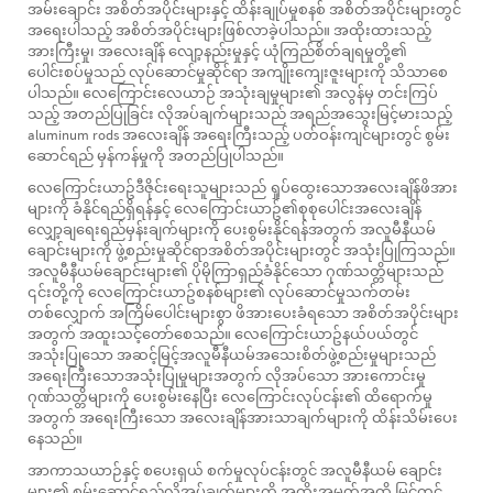
အမ်းချောင်း အစိတ်အပိုင်းများနှင့် ထိန်းချုပ်မှုစနစ် အစိတ်အပိုင်းများတွင်
အရေးပါသည့် အစိတ်အပိုင်းများဖြစ်လာခဲ့ပါသည်။ အထိုးထားသည့်
အားကြီးမှု၊ အလေးချိန် လျော့နည်းမှုနှင့် ယုံကြည်စိတ်ချရမှုတို့၏
ပေါင်းစပ်မှုသည် လုပ်ဆောင်မှုဆိုင်ရာ အကျိုးကျေးဇူးများကို သိသာစေ
ပါသည်။ လေကြောင်းလေယာဉ် အသုံးချမှုများ၏ အလွန်မှ တင်းကြပ်
သည့် အတည်ပြုခြင်း လိုအပ်ချက်များသည် အရည်အသွေးမြင့်မားသည့်
aluminum rods
အလေးချိန် အရေးကြီးသည့် ပတ်ဝန်းကျင်များတွင် စွမ်း
ဆောင်ရည် မှန်ကန်မှုကို အတည်ပြုပါသည်။
လေကြောင်းယာဥ်ဒီဇိုင်းရေးသူများသည် ရှုပ်ထွေးသောအလေးချိန်ဖိအား
များကို ခံနိုင်ရည်ရှိရန်နှင့် လေကြောင်းယာဥ်၏စုစုပေါင်းအလေးချိန်
လျှော့ချရေးရည်မှန်းချက်များကို ပေးစွမ်းနိုင်ရန်အတွက် အလူမီနီယမ်
ချောင်းများကို ဖွဲ့စည်းမှုဆိုင်ရာအစိတ်အပိုင်းများတွင် အသုံးပြုကြသည်။
အလူမီနီယမ်ချောင်းများ၏ ပိုမိုကြာရှည်ခံနိုင်သော ဂုဏ်သတ္တိများသည်
၎င်းတို့ကို လေကြောင်းယာဥ်စနစ်များ၏ လုပ်ဆောင်မှုသက်တမ်း
တစ်လျှောက် အကြိမ်ပေါင်းများစွာ ဖိအားပေးခံရသော အစိတ်အပိုင်းများ
အတွက် အထူးသင့်တော်စေသည်။ လေကြောင်းယာဥ်နယ်ပယ်တွင်
အသုံးပြုသော အဆင့်မြင့်အလူမီနီယမ်အသေးစိတ်ဖွဲ့စည်းမှုများသည်
အရေးကြီးသောအသုံးပြုမှုများအတွက် လိုအပ်သော အားကောင်းမှု
ဂုဏ်သတ္တိများကို ပေးစွမ်းနေပြီး လေကြောင်းလုပ်ငန်း၏ ထိရောက်မှု
အတွက် အရေးကြီးသော အလေးချိန်အားသာချက်များကို ထိန်းသိမ်းပေး
နေသည်။
အာကာသယာဉ်နှင့် စပေးရှယ် စက်မှုလုပ်ငန်းတွင် အလူမီနီယမ် ချောင်း
များ၏ စွမ်းဆောင်ရည်လိုအပ်ချက်များကို အထိုးအမှတ်အထိ မြင့်တင်