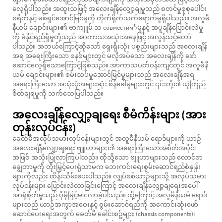
လေ့ရှိပါသည်။ အထူးသဖြင့် အလေးချိန်လျှော့ချမှုသည် စတင်မှုစုစုပေါင်း
စရိတ်နှင့် မစ်ရှင်အောင်မြင်မှုကို တိုက်ရိုက်သက်ရောက်မှုရှိပါသည်။ အလူမီ
နီယမ် ချောင်းများ၏ ဗာကျူမ် သ совместим်မှုနှင့် အပူချိန်ပြောင်းလဲမှု
ကို ခံနိုင်ရည်ရှိမှုတို့သည် အာကာသအသုံးအနေဖြင့် အလွန်သင့်တော်
ပါသည်။ အဘယ်ကြောင့်ဆိုသော် ရှေးရိုးသုံး ပစ္စည်းများသည် အလေးချိန်
အရ အရေးကြီးသော စနစ်များတွင် မလိုအပ်သော အလေးချိန်ကို ဖော်
ဆောင်လေ့ရှိသောကြောင့်ဖြစ်သည်။ အာကာသပတ်ဝန်းကျင်တွင် အလူမီနီ
ယမ် ချောင်းများ၏ စမ်းသပ်မှုအောင်မြင်မှုများသည် အလေးချိန်အရ
အရေးကြီးသော အသုံးပုံအများဆုံး စိန်ခေါ်မှုများတွင် ၎င်းတို့၏ ယုံကြည်
စိတ်ချရမှုကို သက်သေပြပါသည်။
အလေးချိန်လျှော့ချရေး စီမံကိန်းများ (အား
တုန်းလုပ်ငန်း)
ခေတ်မီအလုပ်သမားလုပ်ငန်းများတွင် အလူမီနီယမ် ရောဒ်များကို ယာဉ်
အလေးချိန်လျှော့ချရေး ဗျူဟာများ၏ အရေးကြီးသောအစိတ်အပိုင်း
အဖြစ် အသုံးပြုလာကြပါသည်။ ထိုသို့သော ဗျူဟာများသည် လောင်စာ
ချွေတာမှုကို တိုးမြှင့်ပေးရုံသာမက ဘေးကင်းရေးစွမ်းဆောင်ရည်စံနှုန်း
များကိုလည်း ထိန်းသိမ်းပေးပါသည်။ လျှပ်စစ်ယာဉ်များသို့ အလုပ်သမား
လုပ်ငန်းများ ပြောင်းလဲလာခြင်းကြောင့် အလေးချိန်လျှော့ချရေးအပေါ်
အာရုံစိုက်မှုသည် ပိုမိုမြင့်မားလာခဲ့ပါသည်။ ထို့ကြောင့် အလူမီနီယမ် ရောဒ်
များသည် ယာဉ်အကွာအဝေးနှင့် စွမ်းဆောင်ရည်ကို အကောင်းဆုံးဖော်
ဆောင်ပေးရေးအတွက် ခေတ်မီ ခေါင်းစဥ်များ (chassis components)၊