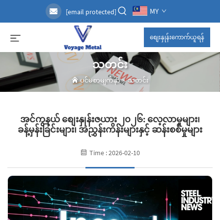
MY
[email protected]
စျေးနှုန်းကောက်ယူရန်
သတင်း
ပင်မစာမျက်နှာ
>
သတင်း
အင်ကွနယ် စျေးနှုန်းဇယား ၂၀၂၆: လေ့လာမှုများ၊
ခန့်မှန်းခြင်းများ၊ အညွှန်းကိန်းများနှင့် ဆန်းစစ်မှုများ
Time : 2026-02-10