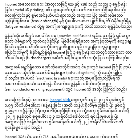
Inconel အသေးစားများ (အထူးသဖြင့် 625 နှင့် 718) သည် သတ္ထု ၃ မျှော်မှန်း
ခြင်း (metal 3D printing) ၏ ရှေးနှောက်တွင် ဆက်လက်တည်ရှိနေပါသည်။
လေကြောင်းနှင့် စွမ်းအင်နယ်ပယ်များသည် အထူးသဖြင့် အဆုံးစွန်သော
ဆွဲခြင်းခွန်အား (tensile strength) နှင့် ပုံပေါ်လာသော ပျက်စီးမှုကို ခံနိုင်ရည်ရှိမှု
(fatigue resistance) တို့မှ အကျိုးကျေးဇူးများကို သိသိသာသာ ရရှိနိုင်ပါသည်။
မှုန်ပုဒ်အိုးပေါ်တွင် အပေါင်းအစု (powder-bed fusion) နည်းပညာဖြင့် ရှုပ်ထွေး
သော ပုံစံများကို ထုတ်လုပ်နိုင်ပြီး ဖြစ်နိုင်ခြေရှိသော အကုန်စုတ်မှုကို လျှော့ချ
နိုင်ပါသည်။ အော်တိုမောဘိုင်းကုမ္ပဏီများသည် အပူချိန်အလွန်များစွာ
ပြောင်းလဲမှုကို ခံနိုင်ရည်ရှိရန် Inconel ဖြင့် ၃ မျှော်မှန်းထုတ်လုပ်ထားသော တာ
ဘိုခေါင်းစဥ် (turbocharger) အစိတ်အပိုင်းများကို အသုံးပြုလာကြပါသည်။
အထူးစွမ်းရည်ရှိသော အော်တိုမောဘိုင်းအင်ဂျင်များတွင် Inconel ဖြင့် ပြုလုပ်
ထားသော အိုက်စ်ဟောက်စ်စနစ်များ (exhaust systems) ကို အသုံးပြုကြ
ပါသည်။ အပ်ပ်လ် (electronic brands) များသည် အပူချိန်တည်ငြိမ်မှုကို
အကောင်းဆုံးဖော်ဆောင်ရန် အီလက်ထရွန်နစ် အစိတ်အပိုင်းများ
(semiconductor-making equipment) တွင် Inconel ကို အသုံးပြုကြပါသည်။
လေကြောင်းနှင့် အာကာသ
Inconel blisk
ဈေးကွက်သည် ၂၀၂၆ ခုနှစ်တွင်
၁.၇၅ ဘီလီယံဒေါ်လာ (ခန့်မှန်းခြင်း) အထိ တန်ဖိုးရှိလိမ့်မည်ဖြစ်ပြီး နှစ်စဥ်
၅.၉၅% အရှိန်ဖြင့် ကြီးထွားလိမ့်မည်ဖြစ်သည်။ ထို့အတူ စွမ်းအင်နယ်ပယ်သို့
၂၀၂၅ ခုနှစ်တွင် စုစုပေါင်း ၃.၃ ထရီလီယံဒေါ်လာကို ရင်းနှီးမှုပေးခဲ့ပြီး
အထူးသဖြင့် သန့်စင်သော စွမ်းအင်နယ်ပယ်သို့ ၂.၂ ထရီလီယံဒေါ်လာကို
ရင်းနှီးမှုပေးခဲ့ပါသည်။
Inconel (625 သို့မဟုတ် 718) အမျိုးအစားများထဲမှ ပရောဂျက်အတွက်