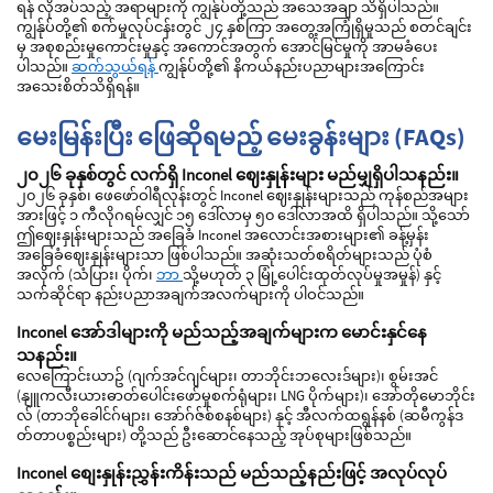
ရန် လိုအပ်သည့် အရာများကို ကျွန်ုပ်တို့သည် အသေအချာ သိရှိပါသည်။
ကျွန်ုပ်တို့၏ စက်မှုလုပ်ငန်းတွင် ၂၄ နှစ်ကြာ အတွေ့အကြုံရှိမှုသည် စတင်ချင်း
မှ အစုစည်းမှုကောင်းမှုနှင့် အကောင်အတွက် အောင်မြင်မှုကို အာမခံပေး
ပါသည်။
ဆက်သွယ်ရန်
ကျွန်ုပ်တို့၏ နိကယ်နည်းပညာများအကြောင်း
အသေးစိတ်သိရှိရန်။
မေးမြန်းပြီး ဖြေဆိုရမည့် မေးခွန်းများ (FAQs)
၂၀၂၆ ခုနှစ်တွင် လက်ရှိ Inconel ဈေးနှုန်းများ မည်မျှရှိပါသနည်း။
၂၀၂၆ ခုနှစ်၊ ဖေဖော်ဝါရီလုန်းတွင် Inconel ဈေးနှုန်းများသည် ကုန်စည်အများ
အားဖြင့် ၁ ကီလိုဂရမ်လျှင် ၁၅ ဒေါ်လာမှ ၅၀ ဒေါ်လာအထိ ရှိပါသည်။ သို့သော်
ဤဈေးနှုန်းများသည် အခြေခံ Inconel အလောင်းအစားများ၏ ခန့်မှန်း
အခြေခံဈေးနှုန်းများသာ ဖြစ်ပါသည်။ အဆုံးသတ်စရိတ်များသည် ပုံစံ
အလိုက် (သံပြား၊ ပိုက်၊
ဘာ
သို့မဟုတ် ၃ မြုံ့ပေါင်းထုတ်လုပ်မှုအမှုန်) နှင့်
သက်ဆိုင်ရာ နည်းပညာအချက်အလက်များကို ပါဝင်သည်။
Inconel အော်ဒါများကို မည်သည့်အချက်များက မောင်းနှင်နေ
သနည်း။
လေကြောင်းယာဥ် (ဂျက်အင်ဂျင်များ၊ တာဘိုင်းဘလေးဒ်များ)၊ စွမ်းအင်
(နျူကလီးယားဓာတ်ပေါင်းဖော်မှုစက်ရုံများ၊ LNG ပိုက်များ)၊ အော်တိုမောဘိုင်း
လ် (တာဘိုခေါင်ဂ်များ၊ အော်ဂ်ဇ်စ်စနစ်များ) နှင့် အီလက်ထရွန်နစ် (ဆမီကွန်ဒ
တ်တာပစ္စည်းများ) တို့သည် ဦးဆောင်နေသည့် အုပ်စုများဖြစ်သည်။
Inconel စျေးနှုန်းညွှန်းကိန်းသည် မည်သည့်နည်းဖြင့် အလုပ်လုပ်