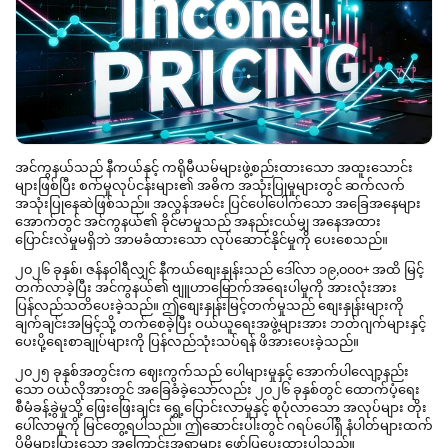
အင်ကွနယ်သည် နီကယ်နှင့် ကရိုမီယမ်များဖွဲ့စည်းထားသော အထူးသောင်း
များဖြစ်ပြီး စက်မှုလုပ်ငန်းများ၏ အဓိက အသုံးပြုမှုများတွင် ဆက်လက်
အသုံးပြုနေဆဲဖြစ်သည်။ အလွန်အမင်း ပြင်ပေါ်ပေါက်သော အခြေအနေများ
အောက်တွင် အင်ကွနယ်၏ ခိုင်မာမှုသည် အနည်းငယ်မျှ အနေအထား
ပြောင်းလဲမှုမရှိဘဲ အာမခံထားသော လုပ်ဆောင်နိုင်မှုကို ပေးစေသည်။
၂၀၂၆ ခုနှစ်၊ ဇန်နဝါရီလျှင် နီကယ်စျေးနှုန်းသည် ဒေါ်လာ ၁၉,၀၀၀+ အထိ မြင့်
တက်လာခဲ့ပြီး အင်ကွနယ်၏ ဗျူဟာမြောက်အရေးပါမှုကို အားလုံးအား
ပြန်လည်သတိပေးခဲ့သည်။ ဤစျေးနှုန်းမြင့်တက်မှုသည် စျေးနှုန်းများကို
ချက်ချင်းအမြင့်သို့ တက်စေခဲ့ပြီး ဝယ်ယူရေးအဖွဲ့များအား ဘတ်ဂျက်များနှင့်
ပေးပို့ရေးစာချုပ်များကို ပြန်လည်သုံးသပ်ရန် ဖိအားပေးခဲ့သည်။
၂၀၂၅ ခုနှစ်အတွင်းက ဈေးကွက်သည် ပေါများမှုနှင့် အောက်ပါလျော့နည်း
သော ဝယ်လိုအားတွင် အခြေခံခဲ့သော်လည်း ၂၀၂၆ ခုနှစ်တွင် ထောက်ပံ့ရေး
စီမံခန့်ခွဲမှုသို့ ဖြေးဖြေးချင်း ရွှေ့ပြောင်းလာမှုနှင့် စုပုံလာသော အလုပ်များ တိုး
ပေါ်လာမှုကို မြင်တွေ့ရပါသည်။ ဤဆောင်းပါးတွင် ဂရပ်ပေါ်ရှိ နံပါတ်များထက်
ပိုမိုများပြားသော အကြောင်းအရာများ ဖော်ပြပေးထားပါသည်။