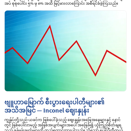
အပ် စုစုပေါင်း ၅% မှ ၈% အထိ မြင့်မားလာကြောင်း အစီရင်ခံခဲ့ကြသည်။
ဗျူဟာမြောက် စီးပွားရေးပါတီများ၏
အသိအမြင် — Inconel ဈေးနှုန်း
ကျွန်ုပ်တို့သည် ယခင်က ဖြစ်ပေါ်ခဲ့သည့် ဈေးနှုန်းအခြေအနေများနှင့် နောင်
တွင် ဖြစ်ပေါ်လာမည့် အဖြစ်အပျက်များအပေါ် အခြေခံ၍ ယုံကြည်စိတ်ချရ
သည့် ခန့်မှန်းချက်များကို တည်ထောင်ထားပါသည်။ သို့သော် ပေါ်လီတီကယ်