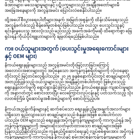
ဖိအားများ၊ မသေချာမှုများနှင့် ပဋိပက္ခများသည် အချိန်အတော်များမီ
အခြေအနေများကို အလွန်အမင်း ပြောင်းလဲစေနိုင်ပါသည်။
ထို့အပေါ် စီးပွားရေးပါတီများအနက် အမြတ်အစွန်းကို ထိန်းသိမ်းရေးသည်
အလွန်ခက်ခဲသည့် စိန်ခေါ်မှုတစ်ရပ်ဖြစ်ပါသည်။ ဝယ်သူ၊ ပေးသွင်းသူနှင့်
ရင်းနှီးမှုပေးသူ အားလုံးသည် မည်သည့် အခက်အခဲကိုမဆို ထိရောက်စွာ ဖြေ
ရှင်းရန် ကိုယ်ပိုင်ဗျူဟာများကို ချမှတ်ရမည်ဖြစ်ပါသည်။
က။ ဝယ်သူများအတွက် (ပေးသွင်းမှုအရေးကောင်းများ
နှင့် OEM များ)
နိကယ်ဈေးနှုန်းများသည် အလွန်အမင်းတိုးမြင့်လာခြင်းကြောင့်
အလောင်းအစားများတွင် အပိုနေသော အကုန်ကုန်စရိတ်များကို လုံးဝနေရာ
တိုင်းတွင် မြင့်တင်လေ့ရှိပါသည်။ ၂၀၂၅ ခုနှစ်နောက်ပိုင်းတွင် စာချုပ်များကို
အတည်ပြုခဲ့သည့် ဝယ်သူများသည် အချိန်နှင့်တစ်ပါတ်တွင် ဖြစ်ပွားသည့်
ဈေးနှုန်းတက်မှုကို ရှောင်ရှားနိုင်ခဲ့ကြပါသည်။ နိကယ်ဈေးနှုန်း ကျဆင်းမှုများ
ကို အနာဂတ်တွင် စောင်းထားပြီး လေကြောင်းလုပ်ငန်းနှင့် ပတ်သက်သည့် သုံး
လတစ်ကြိမ် ပို့ဆောင်မှုအစီအစဥ်များကို စောင်းကြည့်ပါ။
နိကယ်အညွှန်းကိန်းများနှင့် ဆက်စပ်သော စျေးနှုန်းညှိမှုအချက်အလက်များ
ပါရှိသော ရှည်လျားသော စာချုပ်များသည် စံနှုန်းအဖြစ် ပေါ်ပေါက်လာ
ပါသည်။ OEM များသည် စျေးနှုန်းအပိုကုန်ကုန်ကျမှုများကို ကာကွယ်ရန် အပို
ကုန်ကုန်ကျမှုများကို အများဆုံးသတ်မှတ်ထားသော စာချုပ်များအဖြစ်
ပြန်လည်ညှိနှိုင်းကြသည်။ ကုန်စည်ပို့ဆောင်ရေးနှင့် လျှပ်စစ်စွမ်းအား အပိုကုန်
ကုန်ကျမှုများကို ကာကွယ်ရန် နိကယ်နှင့် စွမ်းအင်စုန်းကုန်ကုန်ကျမှုများကို