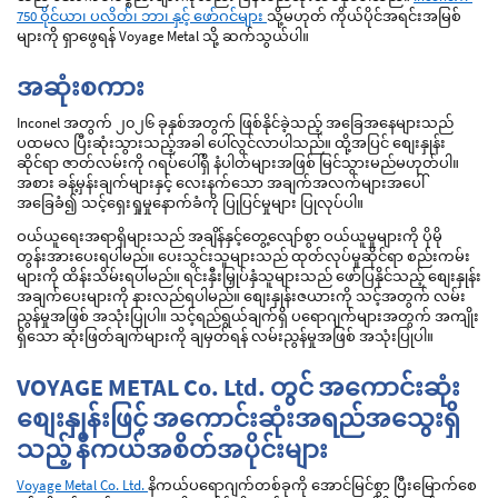
750 ဝိုင်ယာ၊ ပလိတ်၊ ဘာ၊ နှင့် ဖော်ဂင်များ
သို့မဟုတ် ကိုယ်ပိုင်အရင်းအမြစ်
များကို ရှာဖွေရန် Voyage Metal သို့ ဆက်သွယ်ပါ။
အဆုံးစကား
Inconel အတွက် ၂၀၂၆ ခုနှစ်အတွက် ဖြစ်နိုင်ခဲ့သည့် အခြေအနေများသည်
ပထမလ ပြီးဆုံးသွားသည့်အခါ ပေါ်လွင်လာပါသည်။ ထို့အပြင် စျေးနှုန်း
ဆိုင်ရာ ဇာတ်လမ်းကို ဂရပ်ပေါ်ရှိ နံပါတ်များအဖြစ် မြင်သွားမည်မဟုတ်ပါ။
အစား ခန့်မှန်းချက်များနှင့် လေးနက်သော အချက်အလက်များအပေါ်
အခြေခံ၍ သင့်ရှေးရှုမှုနောက်ခံကို ပြုပြင်မှုများ ပြုလုပ်ပါ။
ဝယ်ယူရေးအရာရှိများသည် အချိန်နှင့်တွေ့လျော်စွာ ဝယ်ယူမှုများကို ပိုမို
တွန်းအားပေးရပါမည်။ ပေးသွင်းသူများသည် ထုတ်လုပ်မှုဆိုင်ရာ စည်းကမ်း
များကို ထိန်းသိမ်းရပါမည်။ ရင်းနှီးမြှုပ်နှံသူများသည် ဖော်ပြနိုင်သည့် စျေးနှုန်း
အချက်ပေးများကို နားလည်ရပါမည်။ စျေးနှုန်းဇယားကို သင့်အတွက် လမ်း
ညွန်မှုအဖြစ် အသုံးပြုပါ။ သင့်ရည်ရွယ်ချက်ရှိ ပရောဂျက်များအတွက် အကျိုး
ရှိသော ဆုံးဖြတ်ချက်များကို ချမှတ်ရန် လမ်းညွန်မှုအဖြစ် အသုံးပြုပါ။
VOYAGE METAL Co. Ltd. တွင် အကောင်းဆုံး
စျေးနှုန်းဖြင့် အကောင်းဆုံးအရည်အသွေးရှိ
သည့် နီကယ်အစိတ်အပိုင်းများ
Voyage Metal Co. Ltd.
နိကယ်ပရောဂျက်တစ်ခုကို အောင်မြင်စွာ ပြီးမြောက်စေ