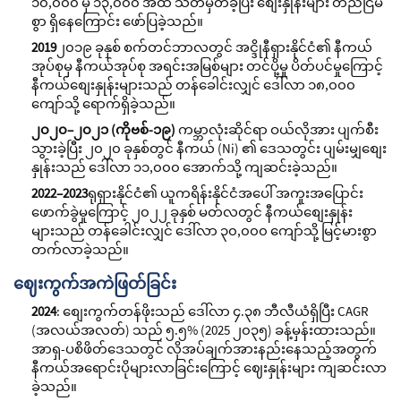
၁၀,၀၀၀ မှ ၁၃,၀၀၀ အထိ သတ်မှတ်ခဲ့ပြီး စျေးနှုန်းများ တည်ငြိမ်
စွာ ရှိနေကြောင်း ဖော်ပြခဲ့သည်။
2019
၂၀၁၉ ခုနှစ် စက်တင်ဘာလတွင် အင္ဒိုနီရှားနိုင်ငံ၏ နီကယ်
အုပ်စုမှ နီကယ်အုပ်စု အရင်းအမြစ်များ တင်ပို့မှု ပိတ်ပင်မှုကြောင့်
နီကယ်စျေးနှုန်းများသည် တန်ခေါင်းလျှင် ဒေါ်လာ ၁၈,၀၀၀
ကျော်သို့ ရောက်ရှိခဲ့သည်။
၂၀၂၀–၂၀၂၁ (ကိုဗစ်-၁၉)
ကမ္ဘာလုံးဆိုင်ရာ ဝယ်လိုအား ပျက်စီး
သွားခဲ့ပြီး ၂၀၂၀ ခုနှစ်တွင် နီကယ် (Ni) ၏ ဒေသတွင်း ပျမ်းမျှစျေး
နှုန်းသည် ဒေါ်လာ ၁၁,၀၀၀ အောက်သို့ ကျဆင်းခဲ့သည်။
2022–2023
ရုရှားနိုင်ငံ၏ ယူကရိန်းနိုင်ငံအပေါ် အကူးအပြောင်း
ဖောက်ခွဲမှုကြောင့် ၂၀၂၂ ခုနှစ် မတ်လတွင် နီကယ်စျေးနှုန်း
များသည် တန်ခေါင်းလျှင် ဒေါ်လာ ၃၀,၀၀၀ ကျော်သို့ မြင့်မားစွာ
တက်လာခဲ့သည်။
ဈေးကွက်အကဲဖြတ်ခြင်း
2024
: စျေးကွက်တန်ဖိုးသည် ဒေါ်လာ ၄.၃၈ ဘီလီယံရှိပြီး CAGR
(အလယ်အလတ်) သည် ၅.၅% (2025 ၂၀၃၅) ခန့်မှန်းထားသည်။
အာရှ-ပစိဖိတ်ဒေသတွင် လိုအပ်ချက်အားနည်းနေသည့်အတွက်
နီကယ်အရောင်းပိုများလာခြင်းကြောင့် ဈေးနှုန်းများ ကျဆင်းလာ
ခဲ့သည်။