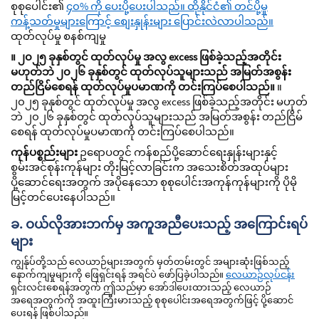
စုစုပေါင်း၏
၄၀% ကို ပေးပို့ပေးပါသည်။ ထိုနိုင်ငံ၏ တင်ပို့မှု
ကန့်သတ်မှုများကြောင့် စျေးနှုန်းများ ပြောင်းလဲလာပါသည်။
ထုတ်လုပ်မှု စနစ်ကျမှု
။ ၂၀၂၅ ခုနှစ်တွင် ထုတ်လုပ်မှု အလွ excess ဖြစ်ခဲ့သည့်အတိုင်း
မဟုတ်ဘဲ ၂၀၂၆ ခုနှစ်တွင် ထုတ်လုပ်သူများသည် အမြတ်အစွန်း
တည်ငြိမ်စေရန် ထုတ်လုပ်မှုပမာဏကို တင်းကြပ်စေပါသည်။
။
၂၀၂၅ ခုနှစ်တွင် ထုတ်လုပ်မှု အလွ excess ဖြစ်ခဲ့သည့်အတိုင်း မဟုတ်
ဘဲ ၂၀၂၆ ခုနှစ်တွင် ထုတ်လုပ်သူများသည် အမြတ်အစွန်း တည်ငြိမ်
စေရန် ထုတ်လုပ်မှုပမာဏကို တင်းကြပ်စေပါသည်။
ကုန်ပစ္စည်းများ
ဥရောပတွင် ကန်စည်ပို့ဆောင်ရေးနှုန်းများနှင့်
စွမ်းအင်စုန်းကုန်များ တိုးမြင့်လာခြင်းက အသေးစိတ်အထုပ်များ
ပို့ဆောင်ရေးအတွက် အပိုနေသော စုစုပေါင်းအကုန်ကုန်များကို ပိုမို
မြင့်တင်ပေးနေပါသည်။
ခ. ဝယ်လိုအားဘက်မှ အကူအညီပေးသည့် အကြောင်းရပ်
များ
ကျွန်ုပ်တို့သည် လေယာဉ်များအတွက် မှတ်တမ်းတွင် အများဆုံးဖြစ်သည့်
နောက်ကျမှုများကို ဖြေရှင်းရန် အရင်ပဲ ဖော်ပြခဲ့ပါသည်။
လေယာဉ်လုပ်ငန်း
ရှင်းလင်းစေရန်အတွက် ဤသည်မှာ အော်ဒါပေးထားသည့် လေယာဉ်
အရေအတွက်ကို အထူးကြီးမားသည့် စုစုပေါင်းအရေအတွက်ဖြင့် ပို့ဆောင်
ပေးရန် ဖြစ်ပါသည်။