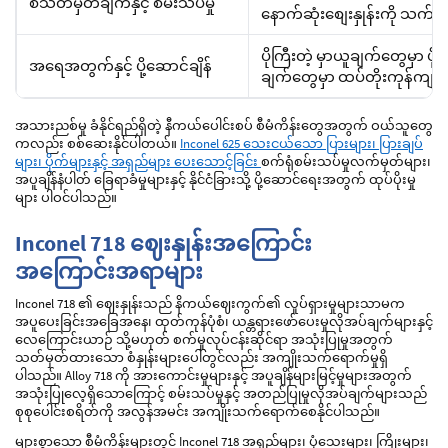
စံသတ်မှတ်ချက်နှင့် စမ်းသပ်မှု
နောက်ဆုံးစျေးနှုန်းကို သက်ရ
ပိုကြီးတဲ့ မှာယူချက်တွေမှာ ပိုက
အရေအတွက်နှင့် ပို့ဆောင်ချိန်
ချက်တွေမှာ ထပ်တိုးကုန်ကျမှု
အသားညစ်မှု ခံနိုင်ရည်ရှိတဲ့ နီကယ်ပေါင်းစပ် စီမံကိန်းတွေအတွက် ဝယ်သူတွေ
ကလည်း စစ်ဆေးနိုင်ပါတယ်။
Inconel 625 သေးငယ်သော ပြားများ၊ ပြားချပ်
များ၊ ပိုက်များနှင့် အရှည်များ ပေးသောင့်ခြင်း
စက်ရုံစမ်းသပ်မှုလက်မှတ်များ၊
အပူချိန်နံပါတ် ခြေရာခံမှုများနှင့် နိုင်ငံခြားသို့ ပို့ဆောင်ရေးအတွက် ထုပ်ပိုးမှု
များ ပါဝင်ပါသည်။
Inconel 718 ဈေးနှုန်းအကြောင်း
အကြောင်းအရာများ
Inconel 718 ၏ ဈေးနှုန်းသည် နိကယ်ဈေးကွက်၏ လှုပ်ရှားမှုများသာမက
အပူပေးခြင်းအခြေအနေ၊ ထုတ်ကုန်ပုံစံ၊ ယန္တရားဖော်ပေးမှုလိုအပ်ချက်များနှင့်
လေကြောင်းယာဉ် သို့မဟုတ် စက်မှုလုပ်ငန်းဆိုင်ရာ အသုံးပြုမှုအတွက်
သတ်မှတ်ထားသော စံနှုန်းများပေါ်တွင်လည်း အကျိုးသက်ရောက်မှုရှိ
ပါသည်။ Alloy 718 ကို အားကောင်းမှုများနှင့် အပူချိန်များမြင့်မှုများအတွက်
အသုံးပြုလေ့ရှိသောကြောင့် စမ်းသပ်မှုနှင့် အတည်ပြုမှုလိုအပ်ချက်များသည်
စုစုပေါင်းစရိတ်ကို အလွန်အမင်း အကျိုးသက်ရောက်စေနိုင်ပါသည်။
များစွာသော စီမံကိန်းများတွင် Inconel 718 အရှည်များ၊ ပုံသေးများ၊ ကြိုးများ၊