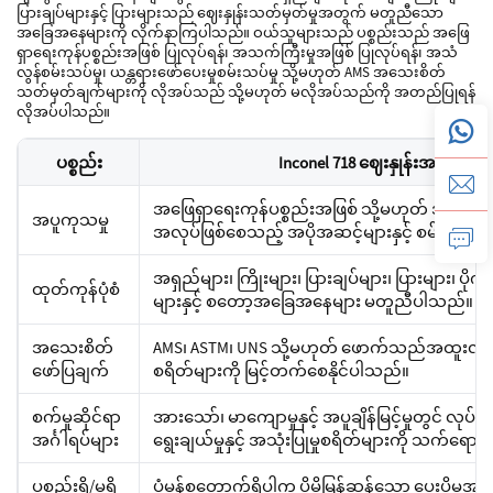
ပြားချပ်များနှင့် ပြားများသည် ဈေးနှုန်းသတ်မှတ်မှုအတွက် မတူညီသော
အခြေအနေများကို လိုက်နာကြပါသည်။ ဝယ်သူများသည် ပစ္စည်းသည် အဖြေ
ရှာရေးကုန်ပစ္စည်းအဖြစ် ပြုလုပ်ရန်၊ အသက်ကြီးမှုအဖြစ် ပြုလုပ်ရန်၊ အသံ
လွန်စမ်းသပ်မှု၊ ယန္တရားဖော်ပေးမှုစမ်းသပ်မှု သို့မဟုတ် AMS အသေးစိတ်
သတ်မှတ်ချက်များကို လိုအပ်သည် သို့မဟုတ် မလိုအပ်သည်ကို အတည်ပြုရန်
လိုအပ်ပါသည်။
ပစ္စည်း
Inconel 718 ဈေးနှုန်းအတွက် 
အဖြေရှာရေးကုန်ပစ္စည်းအဖြစ် သို့မဟုတ် အသက်ကြ
အပူကုသမှု
အလုပ်ဖြစ်စေသည့် အပိုအဆင့်များနှင့် စမ်းသပ်မှု
အရှည်များ၊ ကြိုးများ၊ ပြားချပ်များ၊ ပြားများ၊ ပို
ထုတ်ကုန်ပုံစံ
များနှင့် စတော့အခြေအနေများ မတူညီပါသည်။
အသေးစိတ်
AMS၊ ASTM၊ UNS သို့မဟုတ် ဖောက်သည်အထူးလိုအ
ဖော်ပြချက်
စရိတ်များကို မြင့်တက်စေနိုင်ပါသည်။
စက်မှုဆိုင်ရာ
အားသော်၊ မာကျောမှုနှင့် အပူချိန်မြင့်မှုတွင် လုပ
အင်္ဂါရပ်များ
ရွေးချယ်မှုနှင့် အသုံးပြုမှုစရိတ်များကို သက်ရောက်မ
ပစ္စည်းရှိ/မရှိ
ပုံမှန်စတော့က်ရှိပါက ပိုမိုမြန်ဆန်သော ပေးပို့မှု