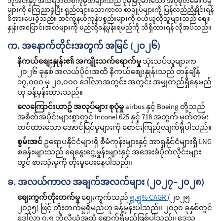
ဘိုအင်းနှင့် အဲယ်ရ်ဘတ်စ်ကုမ္ပဏီများသည် ပိုမိုမြင့်မားသော အပိုစုတ်ခေါက်မှု
များကို ကြေညာခဲ့ပြီး ရှည်လျားသောကာလ စာချုပ်များကို ပြန်လည်ညှိနှိုင်းရန်
ဖိအားပေးခဲ့သည်။ အင်ကွနယ်ကုန်ပစ္စည်းများကို ဝယ်ယူလိုသူများသည် စျေး
နှုန်းအပြောင်းအလဲများကို မည်သို့ခန့်မှန်းရမည်ကို သိရှိထားရန် လိုအပ်သည်။
က. အနောက်တိုင်းအတွက် အမြင် (၂၀၂၆)
နိကယ်စျေးနှုန်း၏ အကျိုးသက်ရောက်မှု
သုံးသပ်သူများက
၂၀၂၆ ခုနှစ် အလယ်ပိုင်းအထိ နိကယ်စျေးနှုန်းသည် တန်ချိန်
၁၇,၀၀၀ မှ ၂၀,၀၀၀ ဒေါ်လာအတွင်း အတွင်း အမျှတည်ရှိနေမည်
ဟု ခန့်မှန်းထားသည်။
လေကြောင်းယာဥ် အလုပ်များ စုပုံမှု
airbus နှင့် Boeing တို့သည်
အစိတ်အပိုင်းများစွာတွင် Inconel 625 နှင့် 718 အတွက် မှတ်တမ်း
တင်ထားသော အောင်မြင်မှုများကို စောင်းကြည့်လျက်ရှိပါသည်။
စွမ်းအင်
ဥရောပနိုင်ငံများရှိ စီမံကုန်းများနှင့် အာရှနိုင်ငံများရှိ LNG
စခန်းများသည် ရေနွေးငွေ့မှုန်းများနှင့် အအေးခံပိုက်လိုင်းများ
တွင် စားသုံးမှုကို တိုးမှုပေးနေပါသည်။
ခ. အလယ်ကာလ အချက်အလက်များ (၂၀၂၇–၂၀၂၈)
ဈေးကွက်တိုးတက်မှု
ဈေးကွက်သည်
၅.၅% CAGR
(၂၀၂၅–
၂၀၃၅) ဖြင့် တိုးတက်မှုရှိမည်ဟု ခန့်မှန်းပါသည်။ ၂၀၃၀ ခုနှစ်တွင်
ဒေါ်လာ ၇.၅ ဘီလီယံအထိ ရောက်ရှိမည်ဖြစ်ပါသည်။ ဒေသ