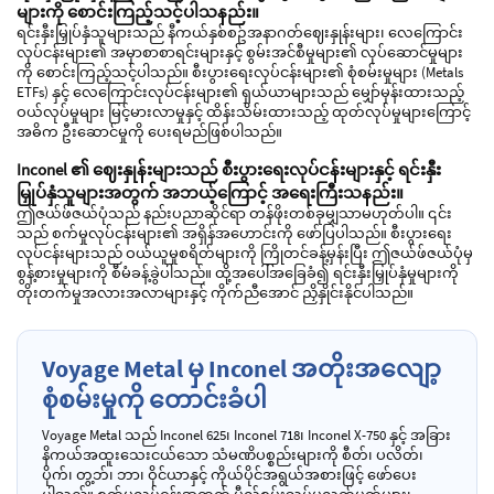
များကို စောင်းကြည့်သင့်ပါသနည်း။
ရင်းနှီးမြှုပ်နှံသူများသည် နီကယ်နှစ်စဥ်အနာဂတ်ဈေးနှုန်းများ၊ လေကြောင်း
လုပ်ငန်းများ၏ အမှာစာစာရင်းများနှင့် စွမ်းအင်စီမှုများ၏ လုပ်ဆောင်မှုများ
ကို စောင်းကြည့်သင့်ပါသည်။ စီးပွားရေးလုပ်ငန်းများ၏ စုံစမ်းမှုများ (Metals
ETFs) နှင့် လေကြောင်းလုပ်ငန်းများ၏ ရှယ်ယာများသည် မျှော်မှန်းထားသည့်
ဝယ်လုပ်မှုများ မြင့်မားလာမှုနှင့် ထိန်းသိမ်းထားသည့် ထုတ်လုပ်မှုများကြောင့်
အဓိက ဦးဆောင်မှုကို ပေးရမည်ဖြစ်ပါသည်။
Inconel ၏ ဈေးနှုန်းများသည် စီးပွားရေးလုပ်ငန်းများနှင့် ရင်းနှီး
မြှုပ်နှံသူများအတွက် အဘယ့်ကြောင့် အရေးကြီးသနည်း။
ဤဇယ်ဖ်ဇယ်ပုံသည် နည်းပညာဆိုင်ရာ တန်ဖိုးတစ်ခုမျှသာမဟုတ်ပါ။ ၎င်း
သည် စက်မှုလုပ်ငန်းများ၏ အရှိန်အဟောင်းကို ဖော်ပြပါသည်။ စီးပွားရေး
လုပ်ငန်းများသည် ဝယ်ယူမှုစရိတ်များကို ကြိုတင်ခန့်မှန်းပြီး ဤဇယ်ဖ်ဇယ်ပုံမှ
စွန့်စားမှုများကို စီမံခန့်ခွဲပါသည်။ ထို့အပေါ်အခြေခံ၍ ရင်းနှီးမြှုပ်နှံမှုများကို
တိုးတက်မှုအလားအလာများနှင့် ကိုက်ညီအောင် ညှိနှိုင်းနိုင်ပါသည်။
Voyage Metal မှ Inconel အတိုးအလျော့
စုံစမ်းမှုကို တောင်းခံပါ
Voyage Metal သည် Inconel 625၊ Inconel 718၊ Inconel X-750 နှင့် အခြား
နိကယ်အထူးသေးငယ်သော သံမဏိပစ္စည်းများကို စီတ်၊ ပလိတ်၊
ပိုက်၊ တွ့ဘ်၊ ဘာ၊ ဝိုင်ယာနှင့် ကိုယ်ပိုင်အရွယ်အစားဖြင့် ဖော်ပေး