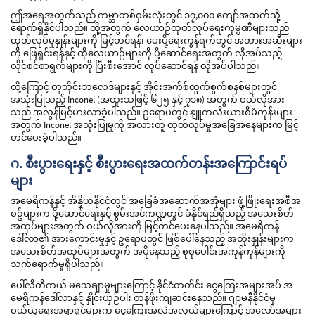
ဤအရေအတွက်သည် ကမ္ဘာတစ်ဝှမ်းလုံးတွင် ၁၇,၀၀၀ ကျော်အထက်သို့
ရောက်ရှိနိုင်ပါသည်။ ထို့အတွက် လေယာဉ်ထုတ်လုပ်ရေးကုမ္ပဏီများသည်
ထုတ်လုပ်မှုနှုန်းများကို မြင့်တင်ရန်၊ ပေးပို့ရေးကွန်ရက်တွင် အတားအဆီးများ
ကို ဖြေရှင်းရန်နှင့် ထိုလေယာဉ်များကို ပို့ဆောင်ရေးအတွက် လိုအပ်သည့်
လိုင်စင်စာရွက်များကို ပြီးစီးအောင် လုပ်ဆောင်ရန် လိုအပ်ပါသည်။
ထို့ကြောင့် တူဘိုင်းဘလေဒ်များနှင့် အိုင်းအက်စ်ထွက်စွက်စနစ်များတွင်
အသုံးပြုသည့် Inconel (အထူးသဖြင့် ၆၂၅ နှင့် ၇၁၈) အတွက် ဝယ်လိုအား
သည် အလွန်မြင့်မားလာခဲ့ပါသည်။ ဥရောပတွင် နျူကလီးယားစီမံကုန်းများ
အတွက် Inconel အသုံးပြုမှုကို အလားတူ ထုတ်လုပ်မှုအခြေအနေများက မြင့်
တင်ပေးခဲ့ပါသည်။
ဂ. စီးပွားရေးနှင့် စီးပွားရေးအထက်တန်းအကြောင်းရပ်
များ
အမေရိကန်နှင့် အိန္ဒိယနိုင်ငံတွင် အခြေခံအဆောက်အအုံများ ဖွံ့ဖြိုးရေးအစီအ
စဥ်များက ပို့ဆောင်ရေးနှင့် စွမ်းအင်ကဏ္ဍတွင် ခံနိုင်ရည်ရှိသည့် အသေးစိတ်
အထုပ်များအတွက် ဝယ်လိုအားကို မြင့်တင်ပေးနေပါသည်။ အမေရိကန်
ဒေါ်လာ၏ အားကောင်းမှုနှင့် ဥရောပတွင် ဖြစ်ပေါ်နေသည့် အတိုးနှုန်းများက
အသေးစိတ်အထုပ်များအတွက် အပိုနေသည့် စုစုပေါင်းအကုန်ကုန်များကို
သက်ရောက်မှုရှိပါသည်။
ပေါ်လီတီကယ် မသေချာမှုများကြောင့် နိုင်ငံတက်င်း ငွေကြေးအများအပ် အ
မေရိကန်ဒေါ်လာနှင့် နှိုင်းယှဉ်ပါး တန်ဖိုးကျဆင်းနေသည်။ ဂျာမနီနိုင်ငံမှ
ဝယ်ယူရေးအရာရှင်များက ငွေကြေးအလဲအလှယ်များကြောင့် အလော်အများ