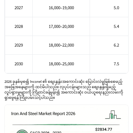
2027
16,000–19,000
5.0
2028
17,000–20,000
5.4
2029
18,000–22,000
6.2
2030
18,000–25,000
7.5
2026 ခုနှစ်မှစ၍ Inconel ၏ စျေးနှုန်းအကောင်းဆုံး ပြောင်းလဲမှုဖြစ်စေမည့်
အခြေအနေများကို ထင်မိပါသည်။ လုပုပ်ငန်းများသည် စျေးနှုန်းရှိမည့်
လှုပ်ရှားမှုများကို ကြိုတင်ခန့်မှန်း၍ အကောင်းဆုံး ဝယ်ယူရေးနည်းလမ်းကို
ရှာဖွေရန် ကြိုးပမ်းသင့်ပါသည်။