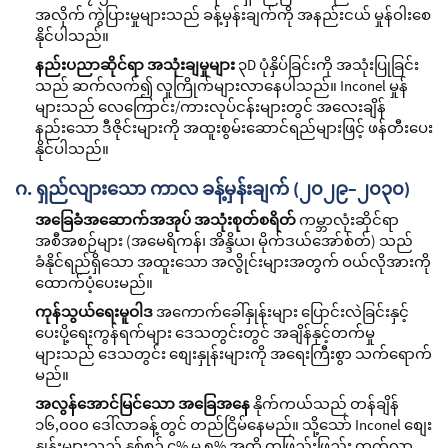
အလိုက် ကွဲပြားမှုများသည် ခန့်မှန်းချက်ကို အနည်းငယ် မှုန်ဝါးစေ
နိုင်ပါသည်။
နည်းပညာဆိုင်ရာ အသုံးချမှုများ
၃D ပုံနှိပ်ခြင်းကို အသုံးပြုခြင်း
သည် ဆက်လက်၍ လူကြိုက်များလာနေပါသည်။ Inconel မှုန်
များသည် လေကြောင်း/ကားလုပ်ငန်းများတွင် အလေးချိန်
နည်းသော ဒီဇိုင်းများကို အထူးစွမ်းဆောင်ရည်များဖြင့် ဖန်တီးပေး
နိုင်ပါသည်။
ဂ. ရှည်လျားသော ကာလ ခန့်မှန်းချက် (၂၀၂၉–၂၀၃၀)
အခြေခံအဆောက်အအုပ် အသုံးစုတ်စရိတ်
ကမ္ဘာလုံးဆိုင်ရာ
အစီအစဉ်များ (အမေရိကန်၊ အိန္ဒိယ၊ မိုက်ဒယ်အော်စ်တ်) သည်
ခံနိုင်ရည်ရှိသော အထူးသော အလွိုင်းများအတွက် ဝယ်လိုအားကို
ထောက်ပံ့ပေးမည်။
ကုန်သွယ်ရေးမူဝါဒ
အကောက်ခေါ်နှုန်းများ ပြောင်းလဲခြင်းနှင့်
ပေးပို့ရေးကွန်ရက်များ ဒေသတွင်းတွင် အချိန်နှင့်တက်မှု
များသည် ဒေသတွင်း စျေးနှုန်းများကို အရေးကြီးစွာ သက်ရောက်
မည်။
အလွန်အောင်မြင်သော အခြေအနေ
နိုက်ကယ်သည် တန်ချိန်
၁၆,၀၀၀ ဒေါ်လာခန့်တွင် တည်ငြိမ်နေမည်။ သို့သော် Inconel စျေး
နှုန်းများသည် နှစ်စဥ် ၄% မှ ၅% အထိ တဖြည်းဖြည်း တက်လာ