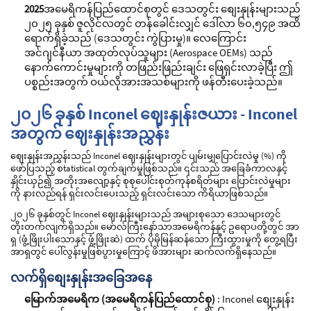
2025
အမေရိကန်ပြည်ထောင်စုတွင် ဒေသတွင်း စျေးနှုန်းများသည်
၂၀၂၅ ခုနှစ် ဇူလိုင်လတွင် တန်ခေါင်းလျှင် ဒေါ်လာ ၆၀,၅၄၉ အထိ
ရောက်ရှိခဲ့သည် (ဒေသတွင်း ကွဲပြားမှု)။ လေကြောင်း
အင်ဂျင်နီယာ အထုတ်လုပ်သူများ (Aerospace OEMs) သည်
နောက်ကောင်းမှုများကို တဖြည်းဖြည်းချင်း ဖြေရှင်းလာခဲ့ပြီး ဤ
ပစ္စည်းအတွက် ဝယ်လိုအားအသစ်များကို ဖန်တီးပေးခဲ့သည်။
၂၀၂၆ ခုနှစ် Inconel ဈေးနှုန်းဇယား - Inconel
အတွက် ဈေးနှုန်းအညွှန်း
ဈေးနှုန်းအညွှန်းသည် Inconel ဈေးနှုန်းများတွင် ပျမ်းမျှပြောင်းလဲမှု (%) ကို
ဖော်ပြသည့် စtatistical တွက်ချက်မှုဖြစ်သည်။ ၎င်းသည် အခြေခံကာလနှင့်
နှိုင်းယှဉ်၍ အတိုးအလျော့နှင့် စုစုပေါင်းစုတ်ကုန်စရိတ်များ ပြောင်းလဲမှုများ
ကို နားလည်ရန် ရှင်းလင်းပေးသည့် ရှင်းလင်းသော ကိရိယာဖြစ်သည်။
၂၀၂၆ ခုနှစ်တွင် Inconel ဈေးနှုန်းများသည် အများစုသော ဒေသများတွင်
တိုးတက်လျက်ရှိသည်။ မော်လ်ကြီးနော်သာအမေရိကန်နှင့် ဥရောပတို့တွင် အာ
ရှ (ဖွံ့ဖြိုးပါးသောနှင့် ဖွံ့ဖြိုးဆဲ) ထက် ပိုမိုမြန်ဆန်သော ကြီးထွားမှုကို တွေ့ရပြီး
အာရှတွင် ပေါ်လွန်းမှုဖြစ်ပွားမှုကြောင့် ဖိအားများ ဆက်လက်ရှိနေသည်။
လက်ရှိစျေးနှုန်းအခြေအနေ
မြောက်အမေရိက (အမေရိကန်ပြည်ထောင်စု)
: Inconel စျေးနှုန်း