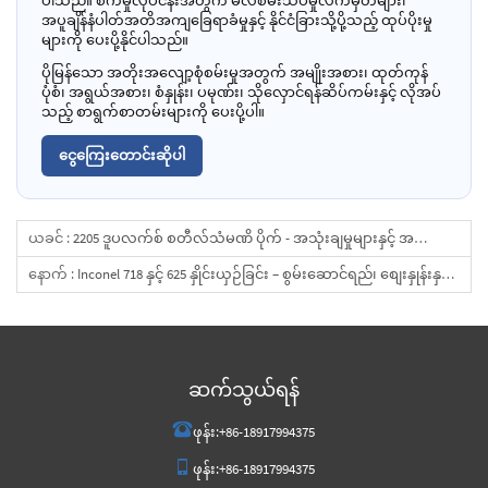
ပါသည်။ စက်မှုလုပ်ငန်းအတွက် မီလ်စမ်းသပ်မှုလက်မှတ်များ၊
အပူချိန်နံပါတ်အတိအကျခြေရာခံမှုနှင့် နိုင်ငံခြားသို့ပို့သည့် ထုပ်ပိုးမှု
များကို ပေးပို့နိုင်ပါသည်။
ပိုမြန်သော အတိုးအလျော့စုံစမ်းမှုအတွက် အမျိုးအစား၊ ထုတ်ကုန်
ပုံစံ၊ အရွယ်အစား၊ စံနှုန်း၊ ပမုဏ်း၊ သိုလှောင်ရန်ဆိပ်ကမ်းနှင့် လိုအပ်
သည့် စာရွက်စာတမ်းများကို ပေးပို့ပါ။
ငွေကြေးတောင်းဆိုပါ
ယခင် :
2205 ဒူပလက်စ် စတီလ်သံမဏိ ပိုက် - အသုံးချမှုများနှင့် အကျေးဇူးများ
နောက် :
Inconel 718 နှင့် 625 နှိုင်းယှဉ်ခြင်း – စွမ်းဆောင်ရည်၊ စျေးနှုန်းနှင့် ပေးသွင်းရေးဆိုင်ရာ ဝယ်လုပ်သူအတွက် လမ်းညွှန်
ဆက်သွယ်ရန်
ဖုန်း:
+86-18917994375
ဖုန်း:
+86-18917994375