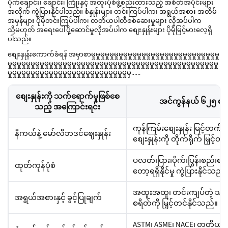
ပိုက်ချောင်း၊ ချောင်း၊ ကြိုးနှင့် အထူးပုံစံဖွဲ့စည်းထားသည့် အစိတ်အပိုင်းများ
အလိုက် ကွဲပြားနိုင်ပါသည်။ စံနှုန်းများ တင်းကြပ်ပါက၊ အရွယ်အစား အတိမ်
အမှန်များ ပိုမိုတင်းကြပ်ပါက၊ တတိယပါတီစစ်ဆေးမှုများ လိုအပ်ပါက
သို့မဟုတ် အရေးပေါ်ပို့ဆောင်မှုလိုအပ်ပါက စျေးနှုန်းများ ပိုမိုမြင့်မားလေ့ရှိ
ပါသည်။
စျေးနှုန်းကောက်ခံရန် အမှာစာမှုမှုမှုမှုမှုမှုမှုမှုမှုမှုမှုမှုမှုမှုမှုမှုမှုမှုမှုမှုမှုမှုမှုမှုမှုမှုမှုမှု
မှုမှုမှုမှုမှုမှုမှုမှုမှုမှုမှုမှုမှုမှုမှုမှုမှုမှုမှုမှုမှုမှုမှုမှုမှုမှုမှုမှုမှုမှုမှုမှုမှုမှုမှုမှုမှုမှုမှုမှုမှုမှုမှုမှုမှုမှု
မှုမှုမှုမှုမှုမှုမှုမှုမှုမှုမှုမှုမှုမှုမှုမှုမှုမှုမှုမှုမှုမှုမှုမှုမှုမှုမှ......
စျေးနှုန်းကို သက်ရောက်မှုဖြစ်စေ
အင်ကွန်နယ် ၆၂၅ ၏ စျ
သည့် အကြောင်းရင်း
ကုန်ကြမ်းစျေးနှုန်း မြင့်တက်
နီကယ်နဲ့ မော်လီဘဒင်ဈေးနှုန်း
စျေးနှုန်းကို တိုက်ရိုက် မြှင့
ပလတ်၊ပြား၊ပိုက်၊ပြွန်၊စည်၊စည်န
ထုတ်ကုန်ပုံစံ
တော့ရရှိနိုင်မှု ကွဲပြားနိုင်သည်။
အထူးအထူ၊ တင်းကျပ်တဲ့ သည်းခံ
အရွယ်အစားနှင့် ခွင့်ပြုချက်
စရိတ်ကို မြှင့်တင်နိုင်သည်။
ASTM၊ ASME၊ NACE၊ တတိယဘက