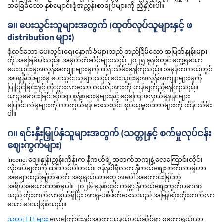
အခြေခံသော နှစ်မျောင်းစုံအညွှန်းစာချုပ်များကို ညှိနှိုင်းပါ။
ခ။ ပေးသွင်းသူများအတွက် (ထုတ်လုပ်သူများနှင့် ဖ
distribution များ)
စုံလင်သော ပေးသွင်းရေးနောက်ခံများသည် တည်ငြိမ်သော အမြတ်နှုန်းများ
ကို အခြေခံပါသည်။ အမှတ်တံဆိပ်များသည် ၂၀၂၅ ခုနှစ်တွင် တွေ့ရသော
ပေးသွင်းမှုအလွန်အကျူးများမှုကို ထိန်းသိမ်းနေကြသည်။ အမှန်တကယ်တွင်
အာရှနိုင်ငံများမှ ပေးသွင်းသူများသည် ပေးသွင်းမှုအလွန်အကျူးများမှုကို
ပြုပြင်ခြင်းနှင့် တိုးပွားလာသော ဝယ်လိုအားကို ဟန်ချက်ညှိနေကြသည်။
ယာဉ်မောင်းခြင်းဆိုင်ရာ စွန့်စဆးမှုများနှင့် ငွေကြေးဖလှယ်မှုနှုန်းများ
ပြောင်းလဲမှုများကို ကာကွယ်ရန် ဒေသတွင်း စုပ်ယူမှုစင်တာများကို ထိန်းသိမ်း
ပါ။
ဂ။ ရင်းနှီးမြှုပ်နှံသူများအတွက် (သတ္တုနှင့် စက်မှုလုပ်ငန်း
ဈေးကွက်များ)
Inconel ဈေးနှုန်းညွှန်းကိန်းက နီကယ်ရဲ့ အတက်အကျနဲ့ လေကြောင်းလိုင်း
လိုအပ်ချက်ကို ထင်ဟပ်ပါတယ်။ ဇန်နဝါရီလက နီကယ်စျေးတက်လာမှုဟာ
အချောထည်ချိတ်ဆက် အစုရှယ်ယာတွေ အပေါ် အကောင်းမြင်တဲ့
အရိပ်အယောင်တစ်ခုပါ။ ၂၀၂၆ ခုနှစ်တွင် ကမ္ဘာ့ နီကယ်စျေးကွက်ပမာဏ
သည် တိုးတက်လာဖွယ်ရှိပြီး အာရှ-ပစိဖိတ်ဒေသသည် အမြန်ဆုံးတိုးတက်လာ
သော ဒေသဖြစ်သည်။
သတ္တု ETF များ
လေကြောင်းနှင့်အာကာသနယ်ပယ်ဆိုင်ရာ စတော့ရှယ်ယာ