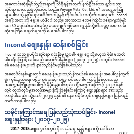
အကောင်းဆုံးဖြစ်သည့်အရာကို သိရှိရန်အတွက် နက်ရှိုင်းသော နည်းပညာ
ဆိုင်ရာ နားလည်မှုလိုအပ်ပါသည်။ Voyage Metal Co., Ltd. ၏ အတွေ့အကြုံ
များပါသည့် နည်းပညာဆိုင်ရာအဖွဲ့နှင့် တိုင်ပင်ပါ။ အထိုက်အလျောက် Inconel
အမျိုးအစားကို ရွေးချယ်နိုင်ပါသည်။ အာကာသ လေကြောင်းပရောဂျက်ဖြစ်
စေ၊ 3D ပရင်တ်ထုတ်လုပ်မှု ပရောဂျက်ဖြစ်စေ၊ ကျွန်ုပ်တို့၏အဖွဲ့မှ အကောင်း
ဆုံးအကြံပေးချက်များကို ပေးအပ်ပါသည်။
Inconel ဈေးနှုန်း ဆန်းစစ်ခြင်း
Inconel သည် ရုပ်ပိုင်းဆိုင်ရာ ရင်းနှီးမှု (ဥပမါ- ရွှေ၊ ငွေ သို့မဟုတ် စိန်) မဟုတ်
ပါ။ ထို့ကြောင့် သင်သည် အောက်ပါနှစ်များ (၂၀၁၇–၂၀၂၅) အတွင်း Inconel
၏ ဈေးနှုန်းများကို နားလည်နိုင်မည်ဖြစ်ပါသည်။
အစောပိုင်းနှစ်များတွင် ဈေးနှုန်းများသည် နိကယ်၏ ဈေးနှုန်း အပေါ်လွန်ကွက်
မှု၊ ကုန်သွယ်ရေး ပဋိပက္ခများနှင့် ကမ္ဘာ့ကပ်ရောဂါကြောင့် ဖြစ်ပွားသည့်
အတွေ့အကြုံများပေါ်တွင် မှီခိုနေခဲ့ပါသည်။ ထို့အတွက်ကြောင့် ၂၀၂၄ ခုနှစ်
တွင် ထုတ်လုပ်မှုအလွန်အများကြီးဖြစ်ခြင်းကြောင့် ဈေးနှုန်းများ အားနည်း
လာခဲ့ပါသည်။ သို့သော် ၂၀၂၅ ခုနှစ်၏ နောက်ပိုင်းတွင် ဈေးနှုန်းများ ပြန်လည်
တက်လာခဲ့ပါသည်။
သမိုင်းကြောင်းအရ ပြန်လည်သုံးသပ်ခြင်း- Inconel
ဈေးနှုန်းများ (၂၀၁၇–၂၀၂၅)
2017–2018
စျေးကွက်တွင် နီကယ်စျေးနှုန်းများကို ဒေါ်လာ