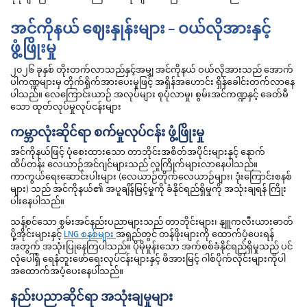
အင်ကိုနယ် ဈေးနှုန်းများ – ဝယ်လိုအားနှင့်
ဖွံ့ဖြိုးမှု
၂၀၂၆ ခုနှစ် တိုးတက်လာသည်နှင့်အမျှ အင်ကိုနယ် ဝယ်လိုအားသည် အောက်
ပါကဏ္ဍများမှ တိုက်ရိုက်အားပေးမှုဖြင့် အရှိန်အဟောင်း ရှိန်ခေါင်းတက်လာနေ
ပါသည်။ လေကြောင်းယာဉ် အလုပ်များ စုပုံလာမှု၊ စွမ်းအင်ကဏ္ဍနှင့် ခေတ်မီ
သော ထုတ်လုပ်မှုလုပ်ငန်းများ
ကမ္ဘာလုံးဆိုင်ရာ စက်မှုလုပ်ငန်း ဖွံ့ဖြိုးမှု
အင်ကိုနယ်ဖြင့် ပုံစေးထားသော တာဘိုင်းအစိတ်အပိုင်းများနှင့် နောက်
ထိပ်တန်း လေယာဉ်အင်ဂျင်များသည် လူကြိုက်များလာနေပါသည်။
ကာကွယ်ရေးဆောင်းပါးများ (လေယာဉ်တိုက်လေယာဉ်များ၊ ဒုံးကြောင်းစနစ်
များ) သည် အင်ကိုနယ်၏ အပူချိန်မြင့်မှုကို ခံနိုင်ရည်ရှိမှုကို အသုံးချရန် ကြိုး
ပါးနေပါသည်။
သန့်စင်သော စွမ်းအင်နည်းပညာများသည် တာဘိုင်းများ၊ နျူကလီးယားဓာတ်
ပို့အိုင်းများနှင့်
LNG စနစ်များ
အရှည်တွင် တန်ဖိုးများကို ထောက်ပံ့ပေးရန်
အတွက် အသုံးပြုနေကြပါသည်။ ပိုမိုမှုန်းသော အက်စစ်ခံနိုင်ရည်ရှိမှုသည် ပင်
လုံပေါ်ရှိ ရေနံတူးဖော်ရေးလုပ်ငန်းများနှင့် ဖိအားမြင့် ဂါစ်ပိုက်လိုင်းများကိုပါ
အထောက်အပံ့ပေးနေပါသည်။
နည်းပညာဆိုင်ရာ အသုံးချမှုများ