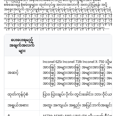
စစ်ဆေးရန် စုံစမ်းမှုများ၊ ထုတ်လုပ်မှု အလားအလာကို အတည်ပြုရန်၊ အပို့
အခွေးအတွက် ထုပ်ပိုးမှုစုံစမ်းမှုကုန်ကုန်ကုန်ကုန်ကုန်ကုန်ကုန်ကုန်ကုန်ကုန်ကုန်
ကုန်ကုန်ကုန်ကုန်ကုန်ကုန်ကုန်ကုန်ကုန်ကုန်ကုန်ကုန်ကုန်ကုန်ကုန်ကုန်ကုန်ကုန်ကုန်
ကုန်ကုန်ကုန်ကုန်ကုန်ကုန်ကုန်ကုန်ကုန်ကုန်ကုန်ကုန်ကုန်ကုန်ကုန်ကုန်ကုန်ကုန်ကုန်
ကုန်ကုန်ကုန်ကုန်ကုန်ကုန်ကုန်ကုန်ကုန်ကုန်ကုန်ကုန်ကုန်ကုန်ကုန်ကုန်ကုန်ကုန်ကုန်
ကုန်ကုန်ကုန်ကုန်ကုန်ကုန်ကုန်ကုန်ကုန်ကုန်ကုန်ကုန်ကုန်ကုန်ကုန်ကုန်ကုန်ကု......
ပေးပေးရမည့်
အချက်အလက်
များ
Inconel 625၊ Inconel 718၊ Inconel X-750 သိ
အားဖြင့် အများအားဖြင့် အများအားဖြင့် အမျာ
အဆင့်
အားဖြင့် အများအားဖြင့် အများအားဖြင့် အမျာ
အားဖြင့် အများအားဖြင့် အများအားဖြင့် အမျာ
အားဖြင့် အများအားဖြင့် အများအားဖြင့် အများ
ထုတ်ကုန်ပုံစံ
ပြား၊ ပြားချပ်၊ ပိုက်၊ တွင်းခေါင်း၊ ဘာ၊ ဝိုင်ယ
အရွယ်အစား
အထူ၊ အကျယ်၊ အရှည်၊ အပြင်ဘက်အချင်း၊ နံ
စံ
ASTM၊ ASME၊ AMS၊ UNS၊ EN သို့မဟုတ် စီမံ