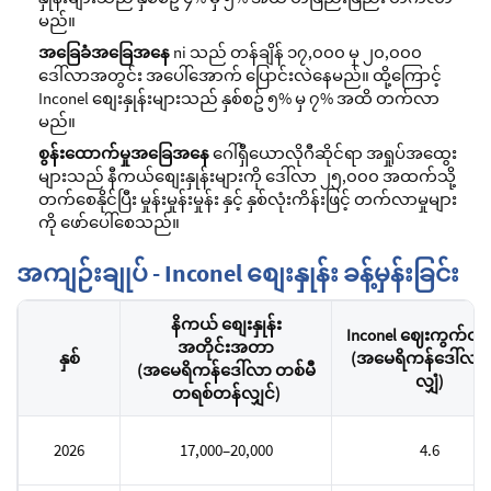
မည်။
အခြေခံအခြေအနေ
ni သည် တန်ချိန် ၁၇,၀၀၀ မှ ၂၀,၀၀၀
ဒေါ်လာအတွင်း အပေါ်အောက် ပြောင်းလဲနေမည်။ ထို့ကြောင့်
Inconel စျေးနှုန်းများသည် နှစ်စဥ် ၅% မှ ၇% အထိ တက်လာ
မည်။
စွန်းထောက်မှုအခြေအနေ
ဂေါ်ရှီယောလိုဂီဆိုင်ရာ အရှုပ်အထွေး
များသည် နီကယ်စျေးနှုန်းများကို ဒေါ်လာ ၂၅,၀၀၀ အထက်သို့
တက်စေနိုင်ပြီး မှုန်းမှုန်းမှုန်း နှင့် နှစ်လုံးကိန်းဖြင့် တက်လာမှုများ
ကို ဖော်ပေါ်စေသည်။
အကျဉ်းချုပ် - Inconel စျေးနှုန်း ခန့်မှန်းခြင်း
နိကယ် စျေးနှုန်း
Inconel ဈေးကွက်တန်ဖ
အတိုင်းအတာ
နှစ်
(အမေရိကန်ဒေါ်လာ 
(အမေရိကန်ဒေါ်လာ တစ်မီ
လျှံ)
တရစ်တန်လျှင်)
2026
17,000–20,000
4.6