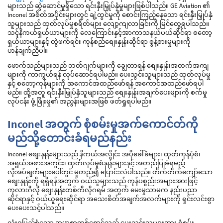
များသည် ဆွဲဆောင်မှုရှိသော ရင်းနှီးမြှုပ်နှံမှုများဖြစ်ပါသည်။ GE Aviation ၏
Inconel အစိတ်အပိုင်းများတွင် ချဲ့ထွင်မှုကို စောင်းကြည့်နေသော ရင်းနှီးမြှုပ်နှံ
သူများသည် ထုတ်လုပ်မှုစရိတ်များ လျော့ကျလာခြင်းကို မြင်တွေ့ရပါသည်။
သင့်နိကယ်ရှယ်ယာများကို လေကြောင်းနှင့်အာကာသနယ်ပယ်ဆိုင်ရာ စတော့
ရှယ်ယာများနှင့် တွဲဖက်ရင်း ကုန်စည်စျေးနှုန်းဆိုင်ရာ စွန့်စားမှုများကို
ဟန်ချက်ညှိပါ။
ဖောက်သည်များသည် ဘတ်ဂျက်များကို ချွေတာရန် စျေးနှုန်းအတက်အကျ
များကို ကာကွယ်ရန် လုပ်ဆောင်ရပါမည်။ ပေးသွင်းသူများသည် ထုတ်လုပ်မှု
နှင့် စတော့ကုန်များကို အကောင်အထည်ဖော်ရန် အကောင်အထည်ဖော်ရပါ
မည်။ ထို့အတူ ရင်းနှီးမြှုပ်နှံသူများသည် စျေးနှုန်းအချက်ပေးများကို စက်မှု
လုပ်ငန်း ဖွံ့ဖြိုးမှု၏ အညွန်းများအဖြစ် ဖတ်ရှုရပါမည်။
Inconel အတွက် စုံစမ်းမှုအက်ကောင်တ်ကို
မည်သို့တောင်းခံရမည်နည်း
Inconel စျေးနှုန်းများသည် နိကယ်အလွိုင်း အပိုခေါ်ခံများ၊ ထုတ်ကုန်ပုံစံ၊
အရွယ်အစားအကွင်း၊ ထုတ်လုပ်မှုစံနှုန်းများနှင့် အတည်ပြုခံရမည့်
လိုအပ်ချက်များပေါ်တွင် မူတည်၍ ပြောင်းလဲပါသည်။ တိက်တိက်ကျော်သော
စျေးနှုန်းကို ရရှိရန်အတွက် ဝယ်သူများသည် ကုန်ပစ္စည်းအများအားဖြင့်
ကုလားဂီလို စျေးနှုန်းတစ်ကီလိုဂရမ် အတွက် မေးမှုသာမက နည်းပညာ
ဆိုင်ရာနှင့် ဝယ်ယူရေးဆိုင်ရာ အသေးစိတ်အချက်အလက်များကို ရှင်းလင်းစွာ
ပေးပေးသင့်ပါသည်။
လုံးဝပြည့်စုံသော အမှာစာတစ်စောင်သည် ပေးသွင်းသူများအား စုံစမ်း