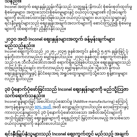
သနည်း။
Inconel အတွက် စျေးနှုန်းညွှန်းကိန်းသည် သတ္တုမှုန် (နိကယ်) စုံစမ်းစုတ်ထုတ်မှု
စုံစမ်းမှုများ၊ အထူးသောင်းစုံစမ်းမှုများနှင့် ဝယ်လုပ်သူများ၏ လိုအပ်ချက်
များကို ပေါင်းစပ်ထားခြင်းဖြစ်သည်။ ဝယ်လုပ်သူများ၊ ပေးသွင်းသူများနှင့်
ရင်းနှီးမှုရှင်များသည် စျေးနှုန်းအချက်အလက်များကို စောင်းကြည့်၍ စုံစမ်းမှု
များကို ထိရောက်စွာ ညှိနှိုင်းနိုင်သည်။
၂၀၃၀ အထိ Inconel ဈေးနှုန်းများအတွက် ခန့်မှန်းချက်များ
မည်သည်နည်း။
Inconel ဈေးကွက်သည် ၂၀၂၅–၂၀၃၅ ခုနှစ်အတွင်း နှစ်စဥ် ၅.၅% နှုန်းဖြင့် ပုံ
မှန်တိုးတက်လာမည်ဟု မျှော်မှန်းပါသည်။ ၂၀၃၀ ခုနှစ်တွင် ဈေးကွက်တန်ဖိုး
သည် ၇.၅ ဘီလီယံဒေါ်လာအထိ ရောက်ရှိမည်ဖြစ်ပါသည်။ ဈေးနှုန်းများသည်
တဖြည်းဖြည်းချင်း တက်လာမည်ဟု မျှော်မှန်းပါသည်။ သို့သော် နီကယ်
ဈေးနှုန်းမှုန်ဝါးမှုနှင့် နိုင်ငံရေးအရ အရှုပ်ထွေးမှုများကဲ့သို့သော စွန့်စားမှုများ
လည်း ရှိပါသည်။
၃D ပုံနောက်ပုံဖော်ခြင်းသည် Inconel ဈေးနှုန်းများကို မည်သို့သြဇာ
သက်ရောက်သနည်း။
Inconel မှုန်များဖြင့် အပေါင်းလုပ်ဆောင်မှု (Additive manufacturing) ကြောင့်
အကုန်စုန်းမှုသည်
90% အထိ
အထိ လျော့နည်းသွားပါသည်။ လေကြောင်းနှင့်
ကားလုပ်ငန်းများတွင် ၃D ပုံနောက်ပုံဖော်ထားသော အစိတ်အပိုင်းများကို
အသုံးပြုခြင်းဖြင့် ဈေးနှုန်းများကို ရေရှည်တွင် မြှင့်တင်ပေးမည့် အသစ်သော
ဝယ်လုပ်မှုများကို ဖန်တီးပေးပါသည်။
ရင်းနှီးမြှုပ်နှံသူများသည် Inconel ဈေးကွက်တွင် မည်သည့် အချက်