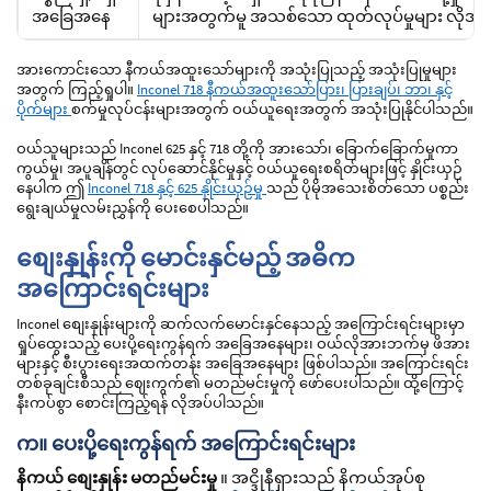
အခြေအနေ
များအတွက်မူ အသစ်သော ထုတ်လုပ်မှုများ လိုအပ်
အားကောင်းသော နီကယ်အထူးသော်များကို အသုံးပြုသည့် အသုံးပြုမှုများ
အတွက် ကြည့်ရှုပါ။
Inconel 718 နီကယ်အထူးသော်ပြား၊ ပြားချပ်၊ ဘာ၊ နှင့်
ပိုက်များ
စက်မှုလုပ်ငန်းများအတွက် ဝယ်ယူရေးအတွက် အသုံးပြုနိုင်ပါသည်။
ဝယ်သူများသည် Inconel 625 နှင့် 718 တို့ကို အားသော်၊ ခြောက်ခြောက်မှုကာ
ကွယ်မှု၊ အပူချိန်တွင် လုပ်ဆောင်နိုင်မှုနှင့် ဝယ်ယူရေးစရိတ်များဖြင့် နှိုင်းယှဉ်
နေပါက ဤ
Inconel 718 နှင့် 625 နှိုင်းယှဉ်မှု
သည် ပိုမိုအသေးစိတ်သော ပစ္စည်း
ရွေးချယ်မှုလမ်းညွှန်ကို ပေးစေပါသည်။
စျေးနှုန်းကို မောင်းနှင်မည့် အဓိက
အကြောင်းရင်းများ
Inconel စျေးနှုန်းများကို ဆက်လက်မောင်းနှင်နေသည့် အကြောင်းရင်းများမှာ
ရှုပ်ထွေးသည့် ပေးပို့ရေးကွန်ရက် အခြေအနေများ၊ ဝယ်လိုအားဘက်မှ ဖိအား
များနှင့် စီးပွားရေးအထက်တန်း အခြေအနေများ ဖြစ်ပါသည်။ အကြောင်းရင်း
တစ်ခုချင်းစီသည် ဈေးကွက်၏ မတည်မင်းမှုကို ဖော်ပေးပါသည်။ ထို့ကြောင့်
နီးကပ်စွာ စောင်းကြည့်ရန် လိုအပ်ပါသည်။
က။ ပေးပို့ရေးကွန်ရက် အကြောင်းရင်းများ
နိကယ် စျေးနှုန်း မတည်မင်းမှု
။ အင္ဒိုနီရှားသည် နိကယ်အုပ်စု