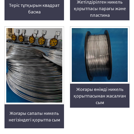
Жетілдірілген никель
Теріс тұтқырын квадрат
қорытпасы парағы және
басма
пластина
Жоғары өнімді никель
қорытпасынан жасалған
сым
Жоғары сапалы никель
негізіндегі қорытпа сым