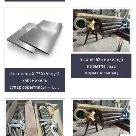
дән бағытталған
кремний болаты
Inconel 625 никельді
қорытпа | 625
қорытпасының
Инконель X-750 (Alloy X-
тақтайшасы, трубасы,
750) никель
стержені және парағын
суперқорытпасы — UNS
таратушы
N07750 / W.Nr. 2.4669