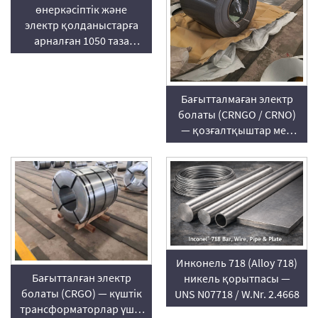
өнеркәсіптік және
электр қолданыстарға
арналған 1050 таза
алюминий парағы
Бағытталмаған электр
болаты (CRNGO / CRNO)
— қозғалтқыштар мен
генераторлар үшін NO
кремний болаты
Инконель 718 (Alloy 718)
Бағытталған электр
никель қорытпасы —
болаты (CRGO) — күштік
UNS N07718 / W.Nr. 2.4668
трансформаторлар үшін