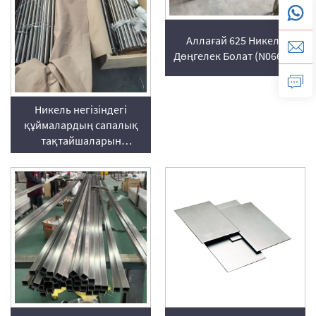
Аллағай 625 Никель
Дөңгелек Болат (N06625)
Никель негізіндегі
құймалардың сапалық
тақтайшаларын
шығаратын зауыт пен
глобалды түрде
жеткізуші