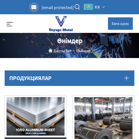
KK
[email protected]
Баға сұрау
Өнімдер
Басты бет
>
Өнімдер
ПРОДУКЦИЯЛАР