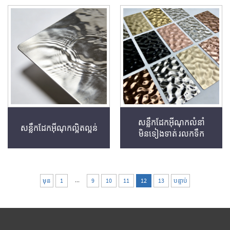
សន្លឹកដែកអ៊ីណុកលំនាំ
សន្លឹកដែកអ៊ីណុកល្អិតល្អន់
មិនទៀងទាត់ រលកទឹក
...
មុន
1
9
10
11
12
13
បន្ទាប់