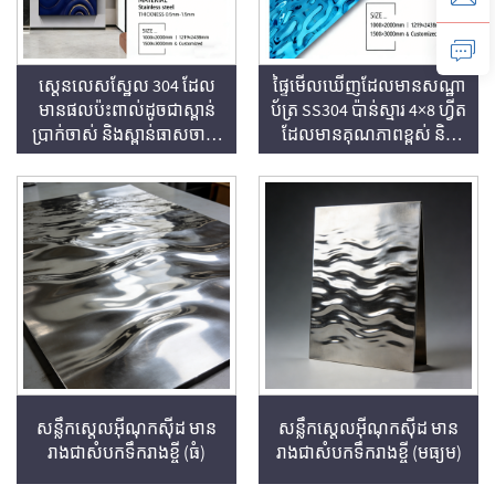
ស្តេនលេសស្ឋែល 304 ដែល
ផ្ទៃមើលឃើញដែលមានសណ្ឋា
មានផលប៉ះពាល់ដូចជាស្ពាន់
ប័ត្រ SS304 ប៉ាន់ស្មារ 4×8 ហ្វីត
ប្រាក់ចាស់ និងស្ពាន់ធាសចាស់
ដែលមានគុណភាពខ្ពស់ និង
រចនាប័ទ្មរលកទឹកភ្លៅ សម្រាប់
រចនាប័ទ្មរលកដែលហូរចុះ
ជញ្ជាំងស្ថាបត្យកម្មដែលមានអត្ត
សញ្ញាណ កម្រាស់ 0.5–1.5 មម
មានទំហំប្ដូរបានតាមតម្រូវការ
សន្លឹកស្តេលអ៊ីណុកស៊ីដ មាន
សន្លឹកស្តេលអ៊ីណុកស៊ីដ មាន
រាងជាសំបកទឹករាងខ្ចី (ធំ)
រាងជាសំបកទឹករាងខ្ចី (មធ្យម)