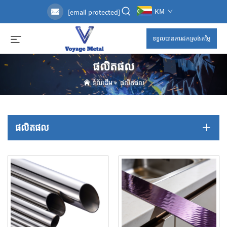
KM
[email protected]
ទទួលបានការដកស្រង់តម្លៃ
ផលិតផល
ទំព័រដើម
>
ផលិតផល
ផលិតផល