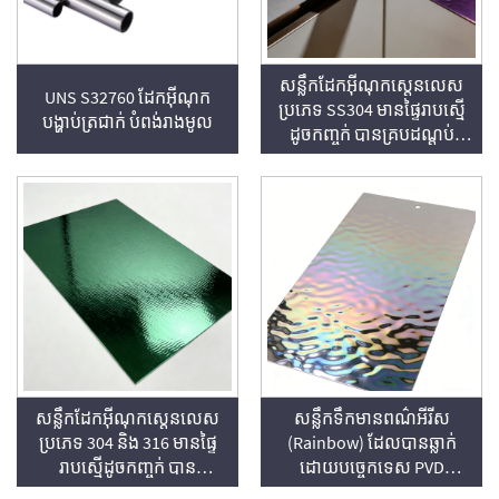
សន្លឹកដែកអ៊ីណុកស្តេនលេស
UNS S32760 ដែកអ៊ីណុក
ប្រភេទ SS304 មានផ្ទៃរាបស្មើ
បង្ហាប់ត្រជាក់ បំពង់រាងមូល
ដូចកញ្ចក់ បានគ្របដណ្តប់
ដោយបច្ចេកវិទ្យា PVD
ពណ៌ស្វាយ និងមានគ្រាប់តូចៗ
រាងជាក្រាប់ទឹក
សន្លឹកដែកអ៊ីណុកស្តេនលេស
សន្លឹកទឹកមានពណ៌អីរីស
ប្រភេទ 304 និង 316 មានផ្ទៃ
(Rainbow) ដែលបានឆ្លាក់
រាបស្មើដូចកញ្ចក់ បាន
ដោយបច្ចេកទេស PVD
គ្របដណ្តប់ដោយបច្ចេកវិទ្យា
លើស្តេលអ៊ីណុកស៊ីដ 304 /