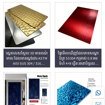
PVD ពណ៌បៃតង និងមានគ្រាប់
316
តូចៗរាងជាក្រាប់ទឹក
ស្តេនលេសស្ថែល 3D មានពណ៌
ផ្ទៃមើលឃើញដែលមានសណ្ឋា
មាស ដែលមានស្តង់ដារ ASTM
ប័ត្រ SS304 កម្រាស់ 0.8 មម
AISI SUS 304 / 316
ទំហំ 4×8 ហ្វីត រចនាប័ទ្មរលក
រចនាប័ទ្មរលកទឹកតូច
តូច ដែលមានពណ៌ក្រហម
ដែលបានឆ្លាក់ដោយ
បច្ចេកទេស PVD