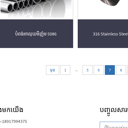
បំពង់អាលុយមីញ៉ូម 5086
316 Stainless Steel
...
មុន
1
5
6
7
8
ំនងមកយើង
បញ្ចូលសា
6-18917994375