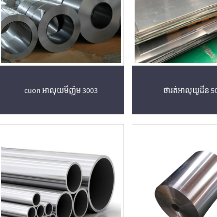
cuon អាលុយមីញ៉ូម 3003
ថារត់អាលុយូដីន 5