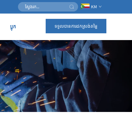
KM
ទទួលបានការដកស្រង់តម្លៃ
ប្លុក