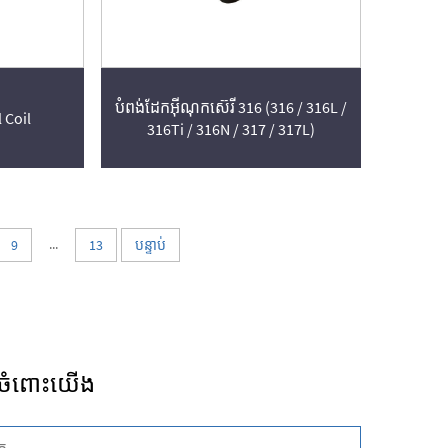
បំពង់ដែកអ៊ីណុក​ស៊េរី 316 (316 / 316L /
 Coil
316Ti / 316N / 317 / 317L)
...
9
13
បន្ទាប់
រចំពោះយើង