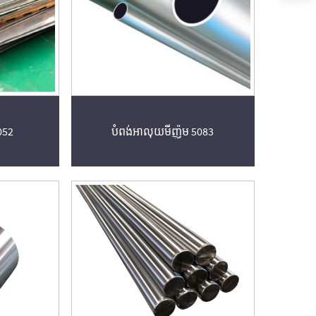
052
បំពង់អាលុយមីញ៉ូម 5083