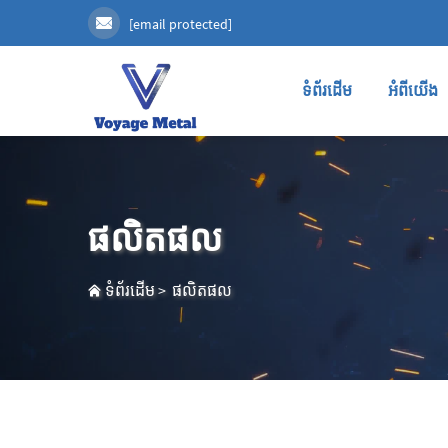
[email protected]
ទំព័រដើម
អំពីយើង
ផលិតផល
ទំព័រដើម
>
ផលិតផល