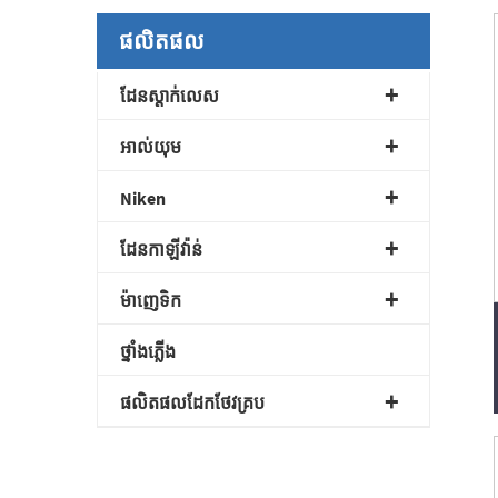
ផលិតផល
ដែនស្តាក់លេស
អាល់យុម
Niken
ដែនកាឡីវ៉ាន់
ម៉ាញេទិក
ថ្នាំងភ្លើង
ផលិតផលដែកថែវគ្រប