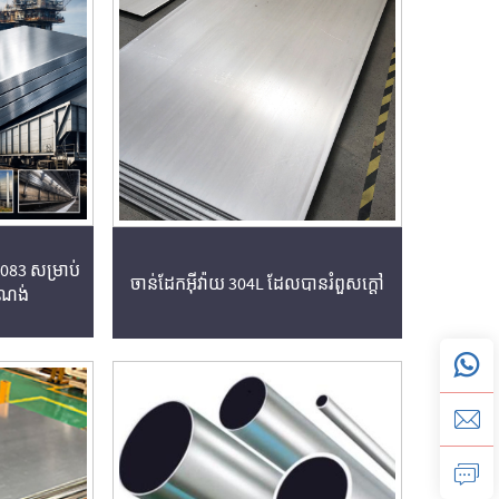
5083 សម្រាប់
ចាន់ដែកអុីវ៉ាយ 304L ដែលបានរំពួសក្តៅ
សំណង់