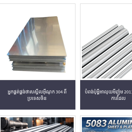
អ្នកផ្គត់ផ្គង់ថាសស្តីលអ៊ីណុក 304 ពី
បំពង់ប៉ុម្ពីអាលុយមីញ៉ូម 201
ប្រទេសចិន
ការដែល