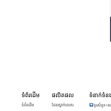
ទំព័រដើម
ផលិតផល
ទំនាក់ទ
ទំព័រដើម
ដែនស្តាក់លេស
ទូរស័ព្ទ៖
+8