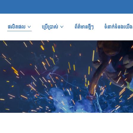
ផលិតផល
ប្រើប្រាស់
ព័ត៌មានថ្មីៗ
ទំនាក់ទំនងយើង