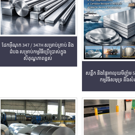
ដែកអុីណុក 347 / 347H សម្រាប់គ្រាប់ និង
ដំបង សម្រាប់កម្មវិធីប្រើប្រាស់ក្នុង
សីតុណ្ហភាពខ្ពស់
សន្លឹក និងផ្ទៃអាលុយមីញ៉ូម 
កម្មវិធីសមុទ្រ និង