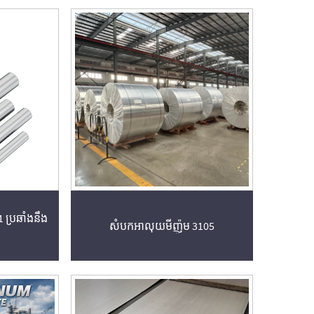
1 ប្រឆាំងនឹង
សំបកអាលុយមីញ៉ូម 3105