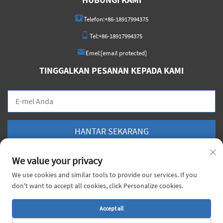
Telefon:
+86-18917994375
Tel:
+86-18917994375
Emel:
[email protected]
TINGGALKAN PESANAN KEPADA KAMI
HANTAR SEKARANG
We value your privacy
We use cookies and similar tools to provide our services. If you
don't want to accept all cookies, click Personalize cookies.
Hak Cipta © 2026 China Voyage Metal Sdn. Bhd. Hak cipta terpelihara. |
Dasar
Privasi
Accept all