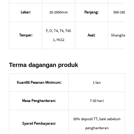
Lebar:
20-2650mm
Panjang:
500-16000m
F, O, T4, T6, T65
Temper:
Asal:
Shanghai, Ch
1, H112
Terma dagangan produk
Kuantiti Pesanan Minimum:
1 tan
Masa Penghantaran:
7-30 hari
50% deposit TT, baki sebelum
Syarat Pembayaran:
penghantaran