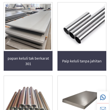
papan keluli tak berkarat
Paip keluli tanpa jahitan
301