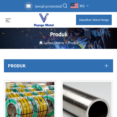
MS
[email protected]
Dapatkan Sebut Harga
Produk
Laman Utama
>
Produk
PRODUK