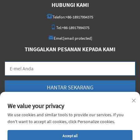
HUBUNGI KAMI
Telefon:
+86-18917994375
Tel:
+86-18917994375
Emel:
[email protected]
TINGGALKAN PESANAN KEPADA KAMI
HANTAR SEKARANG
We value your privacy
We use cookies and similar tools to provide our services. If you
don't want to accept all cookies, click Personalize cookies.
Hak Cipta © 2026 China Voyage Metal Sdn. Bhd. Hak cipta terpelihara. |
Dasar
Privasi
Accept all