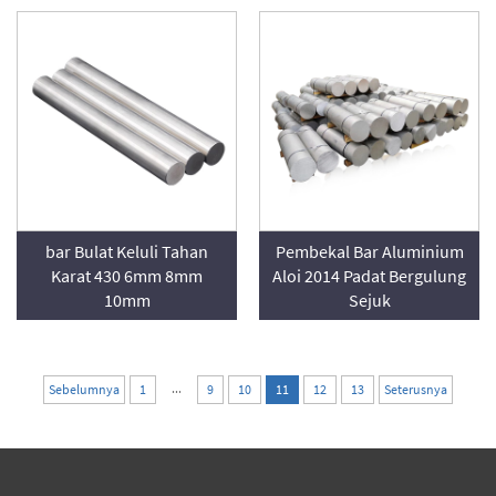
bar Bulat Keluli Tahan
Pembekal Bar Aluminium
Karat 430 6mm 8mm
Aloi 2014 Padat Bergulung
10mm
Sejuk
...
Sebelumnya
1
9
10
11
12
13
Seterusnya