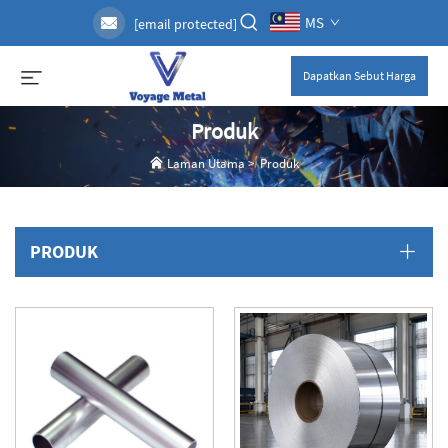
MS
[email protected]
Dapatkan Sebut Harga
Produk
Laman Utama
>
Produk
PRODUK