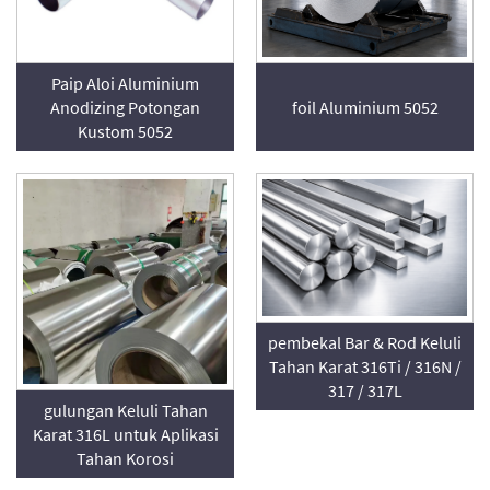
Paip Aloi Aluminium
Anodizing Potongan
foil Aluminium 5052
Kustom 5052
pembekal Bar & Rod Keluli
Tahan Karat 316Ti / 316N /
317 / 317L
gulungan Keluli Tahan
Karat 316L untuk Aplikasi
Tahan Korosi