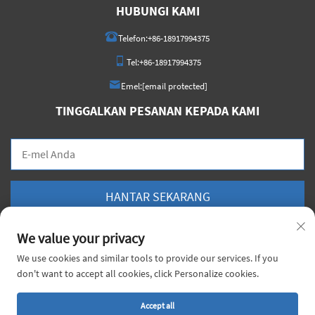
HUBUNGI KAMI
Telefon:
+86-18917994375
Tel:
+86-18917994375
Emel:
[email protected]
TINGGALKAN PESANAN KEPADA KAMI
HANTAR SEKARANG
We value your privacy
We use cookies and similar tools to provide our services. If you
don't want to accept all cookies, click Personalize cookies.
Hak Cipta © 2026 China Voyage Metal Sdn. Bhd. Hak cipta terpelihara. |
Dasar
Privasi
Accept all