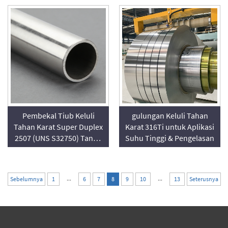
Pembekal Tiub Keluli
gulungan Keluli Tahan
Tahan Karat Super Duplex
Karat 316Ti untuk Aplikasi
2507 (UNS S32750) Tanpa
Suhu Tinggi & Pengelasan
Sambungan & Berkelip
...
...
Sebelumnya
1
6
7
8
9
10
13
Seterusnya