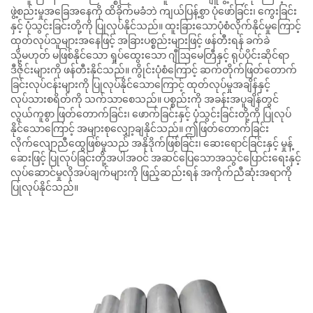
ဖွဲ့စည်းမှုအခြေအနေကို ထိခိုက်မခံဘဲ ကျယ်ပြန့်စွာ ပုံဖော်ခြင်း၊ ကွေးခြင်း
နှင့် ပုံသွင်းခြင်းတို့ကို ပြုလုပ်နိုင်သည်။ ထူးခြားသောပုံစံလိုက်နိုင်မှုကြောင့်
ထုတ်လုပ်သူများအနေဖြင့် အခြားပစ္စည်းများဖြင့် ဖန်တီးရန် ခက်ခဲ
သို့မဟုတ် မဖြစ်နိုင်သော ရှုပ်ထွေးသော ဂျီဩမေတြီနှင့် ရုပ်ပိုင်းဆိုင်ရာ
ဒီဇိုင်းများကို ဖန်တီးနိုင်သည်။ ကွိုင်းပုံစံကြောင့် ဆက်တိုက်ဖြတ်တောက်
ခြင်းလုပ်ငန်းများကို ပြုလုပ်နိုင်သောကြောင့် ထုတ်လုပ်မှုအချိန်နှင့်
လုပ်သားစရိတ်ကို သက်သာစေသည်။ ပစ္စည်းကို အခန်းအပူချိန်တွင်
လွယ်ကူစွာ ဖြတ်တောက်ခြင်း၊ ဖောက်ခြင်းနှင့် ပုံသွင်းခြင်းတို့ကို ပြုလုပ်
နိုင်သောကြောင့် အများစုလျှော့ချနိုင်သည်။ ဤဖြတ်တောက်ခြင်း
လိုက်လျောညီထွေဖြစ်မှုသည် အနိုဒိုက်ဖြစ်ခြင်း၊ ဆေးရောင်ခြင်းနှင့် မှုန့်
ဆေးဖြင့် ပြုလုပ်ခြင်းတို့အပါအဝင် အဆင်ပြေသောအသွင်ပြောင်းရေးနှင့်
လုပ်ဆောင်မှုလိုအပ်ချက်များကို ဖြည့်ဆည်းရန် အကိုက်ညီဆုံးအရာကို
ပြုလုပ်နိုင်သည်။