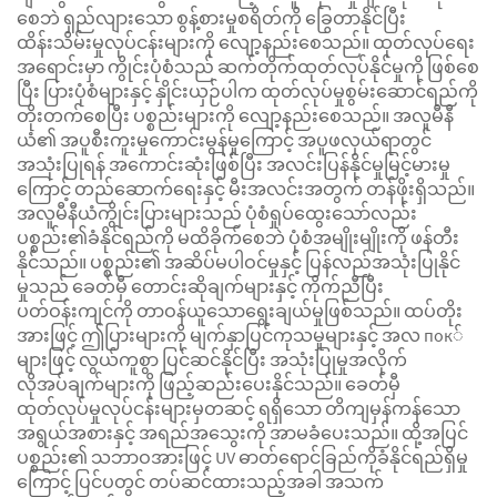
စေဘဲ ရှည်လျားသော စွန့်စားမှုစရိတ်ကို ခြွေတာနိုင်ပြီး
ထိန်းသိမ်းမှုလုပ်ငန်းများကို လျော့နည်းစေသည်။ ထုတ်လုပ်ရေး
အရောင်းမှာ ကွိုင်းပုံစံသည် ဆက်တိုက်ထုတ်လုပ်နိုင်မှုကို ဖြစ်စေ
ပြီး ပြားပုံစံများနှင့် နှိုင်းယှဉ်ပါက ထုတ်လုပ်မှုစွမ်းဆောင်ရည်ကို
တိုးတက်စေပြီး ပစ္စည်းများကို လျော့နည်းစေသည်။ အလူမီနီ
ယံ၏ အပူစီးကူးမှုကောင်းမွန်မှုကြောင့် အပူဖလှယ်ရာတွင်
အသုံးပြုရန် အကောင်းဆုံးဖြစ်ပြီး အလင်းပြန်နိုင်မှုမြင့်မားမှု
ကြောင့် တည်ဆောက်ရေးနှင့် မီးအလင်းအတွက် တန်ဖိုးရှိသည်။
အလူမီနီယံကွိုင်းပြားများသည် ပုံစံရှုပ်ထွေးသော်လည်း
ပစ္စည်း၏ခံနိုင်ရည်ကို မထိခိုက်စေဘဲ ပုံစံအမျိုးမျိုးကို ဖန်တီး
နိုင်သည်။ ပစ္စည်း၏ အဆိပ်မပါဝင်မှုနှင့် ပြန်လည်အသုံးပြုနိုင်
မှုသည် ခေတ်မှီ တောင်းဆိုချက်များနှင့် ကိုက်ညီပြီး
ပတ်ဝန်းကျင်ကို တာဝန်ယူသောရွေးချယ်မှုဖြစ်သည်။ ထပ်တိုး
အားဖြင့် ဤပြားများကို မျက်နှာပြင်ကုသမှုများနှင့် အလ пок်
များဖြင့် လွယ်ကူစွာ ပြင်ဆင်နိုင်ပြီး အသုံးပြုမှုအလိုက်
လိုအပ်ချက်များကို ဖြည့်ဆည်းပေးနိုင်သည်။ ခေတ်မှီ
ထုတ်လုပ်မှုလုပ်ငန်းများမှတဆင့် ရရှိသော တိကျမှန်ကန်သော
အရွယ်အစားနှင့် အရည်အသွေးကို အာမခံပေးသည်။ ထို့အပြင်
ပစ္စည်း၏ သဘာဝအားဖြင့် UV ဓာတ်ရောင်ခြည်ကိုခံနိုင်ရည်ရှိမှု
ကြောင့် ပြင်ပတွင် တပ်ဆင်ထားသည့်အခါ အသက်