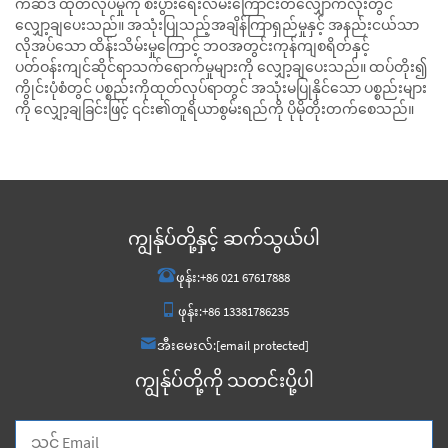
က်ဆိဒ် ထုတ်လုပ်မှုကို စီးပွားရေးလမ်းကြောင်းတလျှောက်လုံးတွင်
လျှော့ချပေးသည်။ အသုံးပြုသည့်အချိန်ကြာရှည်မှုနှင့် အနည်းငယ်သာ
လိုအပ်သော ထိန်းသိမ်းမှုကြောင့် ဘဝအတွင်းကုန်ကျစရိတ်နှင့်
ပတ်ဝန်းကျင်ဆိုင်ရာသက်ရောက်မှုများကို လျှော့ချပေးသည်။ ထပ်တိုး၍
ကွိုင်းပုံစံတွင် ပစ္စည်းကိုထုတ်လုပ်ရာတွင် အသုံးမပြုနိုင်သော ပစ္စည်းများ
ကို လျှော့ချခြင်းဖြင့် ၎င်း၏တူရိယာစွမ်းရည်ကို ပိုမိုတိုးတက်စေသည်။
ကျွန်ုပ်တို့နှင့် ဆက်သွယ်ပါ
ဖုန်း:
+86 021 67617888
ဖုန်း:
+86 13381786235
အီးမေးလ်:
[email protected]
ကျွန်ုပ်တို့ကို သတင်းပို့ပါ