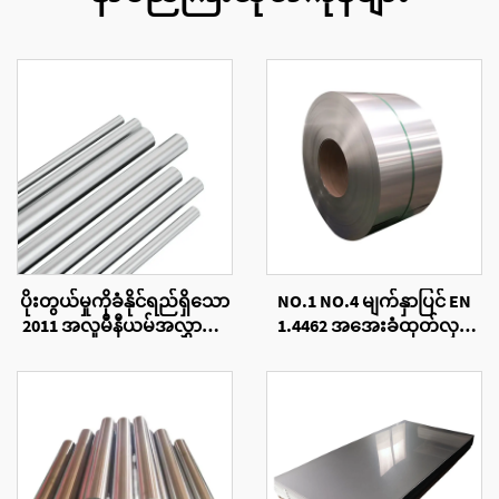
ပိုးတွယ်မှုကိုခံနိုင်ရည်ရှိသော
NO.1 NO.4 မျက်နှာပြင် EN
2011 အလူမီနီယမ်အလွှာပြွန်
1.4462 အအေးခံထုတ်လုပ်
များ
ထားသော သံမဏိကွိုင်