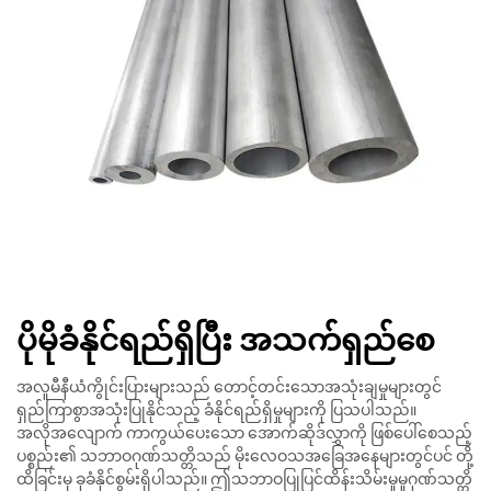
ပိုမိုခံနိုင်ရည်ရှိပြီး အသက်ရှည်စေ
အလူမီနီယံကွိုင်းပြားများသည် တောင့်တင်းသောအသုံးချမှုများတွင်
ရှည်ကြာစွာအသုံးပြုနိုင်သည့် ခံနိုင်ရည်ရှိမှုများကို ပြသပါသည်။
အလိုအလျောက် ကာကွယ်ပေးသော အောက်ဆိုဒ်လွှာကို ဖြစ်ပေါ်စေသည့်
ပစ္စည်း၏ သဘာဝဂုဏ်သတ္တိသည် မိုးလေဝသအခြေအနေများတွင်ပင် တို့
ထိခြင်းမှ ခုခံနိုင်စွမ်းရှိပါသည်။ ဤသဘာဝပြုပြင်ထိန်းသိမ်းမှုမှုဂုဏ်သတ္တိ