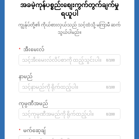
အခမဲ့ကုန်ပစ္စည်းစျေးကွက်တွက်ချက်မှု
ရယူပါ
ကျွန်ုပ်တို့၏ ကိုယ်စားလှယ်သည် သင့်ထံသို့ မကြာမီ ဆက်
သွယ်ပါမည်။
အီးမေးလ်
0/100
နာမည်
0/100
ကုမ္ပဏီအမည်
0/200
မက်ဆေ့ချ်