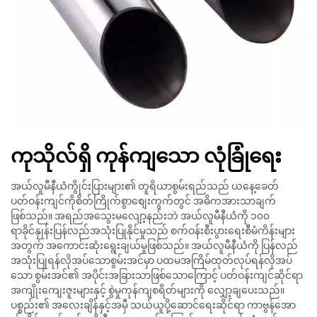
ကုသိုလ်ရှိ ကုန်ကျသော လုံခြုံရေး
အယ်လူမီနီယံကွိုင်းပြားများ၏ တူရိယာစွမ်းရည်သည် ယနေ့ခေတ်
ပတ်ဝန်းကျင်ကိုစိတ်ကြိုက်စွာစျေးကွက်တွင် အဓိကအားသာချက်
ဖြစ်သည်။ အရည်အသွေးမလျော့နည်းဘဲ အယ်လူမီနီယံကို ၁၀၀
ရာခိုင်နှုန်းပြန်လည်အသုံးပြုနိုင်မှုသည် စက်ဝန်းစီးပွားရေးစီမံကိန်းများ
အတွက် အကောင်းဆုံးရွေးချယ်မှုဖြစ်သည်။ အယ်လူမီနီယံကို ပြန်လည်
အသုံးပြုရန်လိုအပ်သောစွမ်းအင်မှာ ပထမအကြိမ်ထုတ်လုပ်ရန်လိုအပ်
သော စွမ်းအင်၏ အပိုင်းအခြားသာဖြစ်သောကြောင့် ပတ်ဝန်းကျင်ဆိုင်ရာ
အကျိုးကျေးဇူးများနှင့် စွဲမှုကုန်ကျစရိတ်များကို လျှော့ချပေးသည်။
ပစ္စည်း၏ အလေးချိန်နှင့်အမှီ သယ်ယူပို့ဆောင်ရေးဆိုင်ရာ ကာဗွန်အော