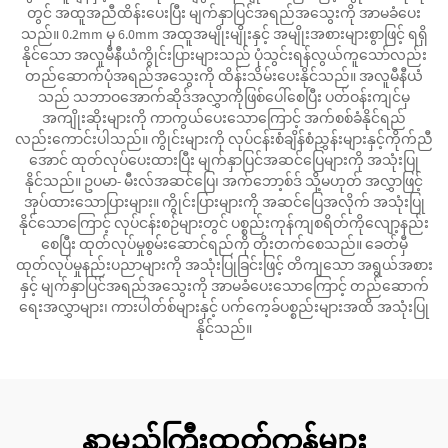
တွင် အထူအညီထိန်းပေးပြီး မျက်နှာပြင်အရည်အသွေးကို အာမခံပေး
သည်။ 0.2mm မှ 6.0mm အထူအမျိုးမျိုးနှင့် အမျိုးအစားများစွာဖြင့် ရရှိ
နိုင်သော အလူမီနီယံကွိုင်းပြားများသည် ပုံသွင်းရန်လွယ်ကူသော်လည်း
တည်ဆောက်ပုံအရည်အသွေးကို ထိန်းသိမ်းပေးနိုင်သည်။ အလူမီနီယံ
သည် သဘာဝအောက်ဆိုဒ်အလွှာကိုဖြစ်ပေါ်စေပြီး ပတ်ဝန်းကျင်မှ
အကျိုးဆိုးများကို ကာကွယ်ပေးသောကြောင့် အက်စစ်ခံနိုင်ရည်
လည်းကောင်းပါသည်။ ကွိုင်းများကို လုပ်ငန်းစံချိန်စံညွှန်းများနှင့်ကိုက်ညီ
အောင် ထုတ်လုပ်ပေးထားပြီး မျက်နှာပြင်အဆင်ပြေများကို အသုံးပြု
နိုင်သည်။ ဥပမာ- မီးလ်အဆင်ပြေ၊ အက်ဘော့စ်ဒ် သို့မဟုတ် အလွှာဖြင့်
အုပ်ထားသောပြားများ။ ကွိုင်းပြားများကို အဆင်ပြေအလိုက် အသုံးပြု
နိုင်သောကြောင့် လုပ်ငန်းစဉ်များတွင် ပစ္စည်းကုန်ကျစရိတ်ကိုလျော့နည်း
စေပြီး ထုတ်လုပ်မှုစွမ်းဆောင်ရည်ကို တိုးတက်စေသည်။ ခေတ်မှီ
ထုတ်လုပ်မှုနည်းပညာများကို အသုံးပြုခြင်းဖြင့် တိကျသော အရွယ်အစား
နှင့် မျက်နှာပြင်အရည်အသွေးကို အာမခံပေးသောကြောင့် တည်ဆောက်
ရေးအလွှာများ၊ ကားပါတ်စ်များနှင့် ပက်ကေ့ခ်ပစ္စည်းများအထိ အသုံးပြု
နိုင်သည်။
နာမည်ကြီးထုတ်ကုန်များ