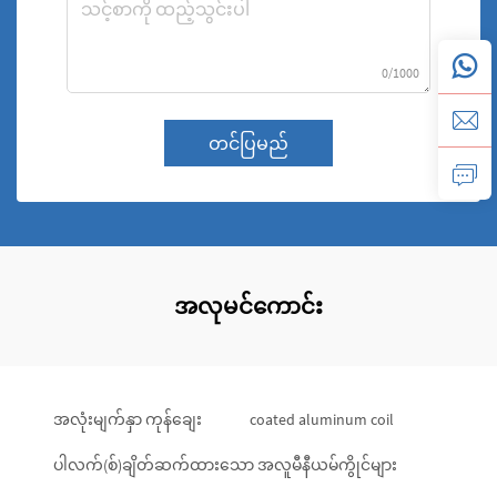
0/1000
တင်ပြမည်
အလုမင်ကောင်း
အလုံးမျက်နှာ ကုန်ချေး
coated aluminum coil
ပါလက်(စ်)ချိတ်ဆက်ထားသော အလူမီနီယမ်ကွိုင်များ