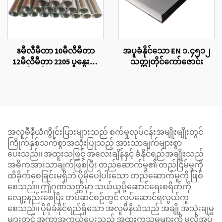
8မီလီမီတာ 10မီလီမီတာ
အပူခံနိုင်သော EN ၁.၄၅၁၂
12မီလီမီတာ 2205 ပူနွေးစွာ
သတ္တုတိုင်ကော်ဇောင်း
ထုတ်လုပ်ထားသောသတ္တု
ပြွန်များ
အလူမီနီယံကွိုင်းပြားများသည် စက်မှုလုပ်ငန်းအမျိုးမျိုးတွင်
ကြိုက်နှစ်သက်စွာအသုံးပြုသည့် အားသာချက်များစွာ
ပေးသည်။ အထူးသဖြင့် အလေးချိန်နှင့် ခံနိုင်ရည်အချိုးသည်
အဓိကအားသာချက်ဖြစ်ပြီး တည်ဆောက်မှု၏ တည်ငြိမ်မှုကို
ထိခိုက်စေခြင်းမရှိဘဲ ပိုမိုပေါ့ပါးသော တည်ဆောက်မှုကို ဖြစ်
စေသည်။ ဤဂုဏ်သတ္တိမှာ သယ်ယူပို့ဆောင်ရေးစရိတ်ကို
လျော့နည်းစေပြီး တပ်ဆင်စဉ်တွင် လုပ်ဆောင်ရလွယ်ကူ
စေသည်။ ပိုမိုခံနိုင်ရည်ရှိသော အလူမီနီယံသည် အချို့အသုံးချမှု
များတွင် အကာအကွယ်ပေးသည့် အထူးကုသမှုများကို မလိုအပ်