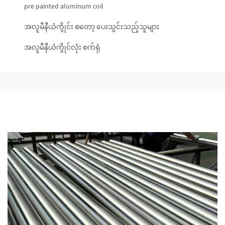
pre painted aluminum coil
အလူမီနီယံကွိုင်း စတော့ ပေးသွင်းသည့်သူများ
အလူမီနီယံကွိုင်လုံး စက်ရုံ