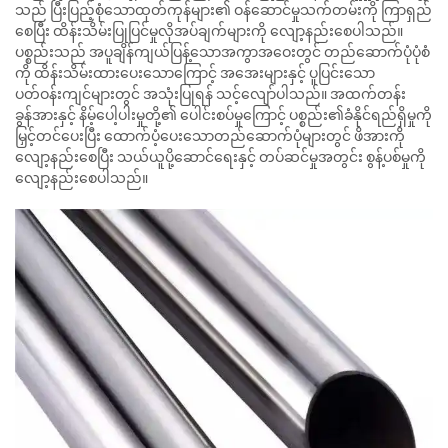
သည် ပြီးပြည့်စုံသောထုတ်ကုန်များ၏ ဝန်ဆောင်မှုသက်တမ်းကို ကြာရှည်
စေပြီး ထိန်းသိမ်းပြုပြင်မှုလိုအပ်ချက်များကို လျော့နည်းစေပါသည်။
ပစ္စည်းသည် အပူချိန်ကျယ်ပြန့်သောအကွာအဝေးတွင် တည်ဆောက်ပုံပုံစံ
ကို ထိန်းသိမ်းထားပေးသောကြောင့် အအေးများနှင့် ပူပြင်းသော
ပတ်ဝန်းကျင်များတွင် အသုံးပြုရန် သင့်လျော်ပါသည်။ အထက်တန်း
ခွန်အားနှင့် နိမ့်ပေါ့ပါးမှုတို့၏ ပေါင်းစပ်မှုကြောင့် ပစ္စည်း၏ခံနိုင်ရည်ရှိမှုကို
မြှင့်တင်ပေးပြီး ထောက်ပံ့ပေးသောတည်ဆောက်ပုံများတွင် ဖိအားကို
လျော့နည်းစေပြီး သယ်ယူပို့ဆောင်ရေးနှင့် တပ်ဆင်မှုအတွင်း စွန့်ပစ်မှုကို
လျော့နည်းစေပါသည်။