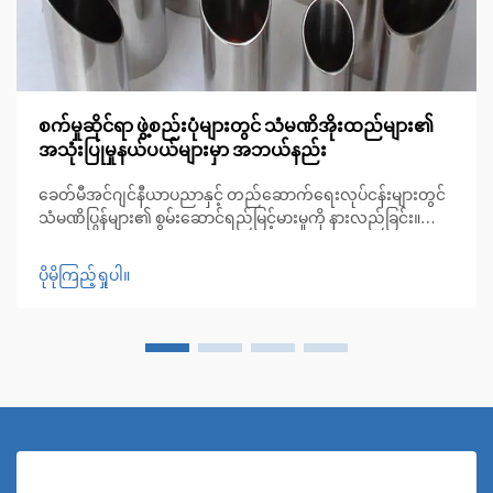
စက်မှုဆိုင်ရာ ဖွဲ့စည်းပုံများတွင် သံမဏိအိုးထည်များ၏
အသုံးပြုမှုနယ်ပယ်များမှာ အဘယ်နည်း
ခေတ်မီအင်ဂျင်နီယာပညာနှင့် တည်ဆောက်ရေးလုပ်ငန်းများတွင်
သံမဏိပြွန်များ၏ စွမ်းဆောင်ရည်မြင့်မားမှုကို နားလည်ခြင်း။
ယနေ့ခေတ် စက်မှုအင်ဂျင်နီယာပညာနှင့် တည်ဆောက်ရေး
နယ်ပယ်တိုးတက်လာသည့်အလျောက် သံမဏိပြွန်များသည်
ပိုမိုကြည့်ရှုပါ။
ခိုင်မာမှု၊ ခံနိုင်ရည်ရှိမှုနှင့် အသုံးဝင်မှုများကို ပေါင်းစပ်ထားသော မ
ဖြစ်မနေလိုအပ်သည့် အစိတ်အပိုင်းများအဖြစ် ပေါ်လာခဲ့ပါသည်။