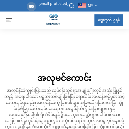
[email protected]
MY
ဈေးကုတ်ယူရန်
အလုမင်ကောင်း
အလူမီနီယံကွိုင်းပြားသည် လုပ်ငန်းဆိုင်ရာအမျိုးမျိုးတွင် အသုံးပြုနိုင်
သည့် အရေးပါသော ပစ္စည်းတစ်မျိုးဖြစ်ပြီး ရောလီင်းလုပ်ငန်းစဉ်မှတဆင့်
ထုတ်လုပ်ရသည်။ အလူမီနီယံကို ပြားပါးများအဖြစ်သို့ ပြောင်းလဲပြီး ကွို
င်းပုံစံဖြင့် ထုတ်လုပ်ပေးသည်။ အလူမီနီယံကွိုင်းပြားများသည်
အလေးချိန်ပေါ့ပါးပြီး ခံနိုင်ရည်ရှိသော ဂုဏ်သတ္တိများပေါင်းစပ်ထား
သဖြင့် စက်မှုလုပ်ငန်းများစွာတွင် အသုံးဝင်သည်။ ထုတ်လုပ်မှုလုပ်ငန်းစဉ်
တွင် အပူချိန်နှင့် ဖိအားကိုတိကျစွာထိန်းချုပ်ပေးခြင်းဖြင့် ကွိုင်းတစ်ခုလုံး