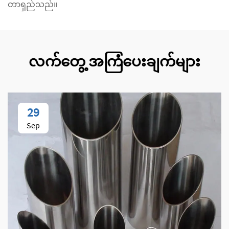
တာရှည်သည်။
လက်တွေ့ အကြံပေးချက်များ
29
Sep