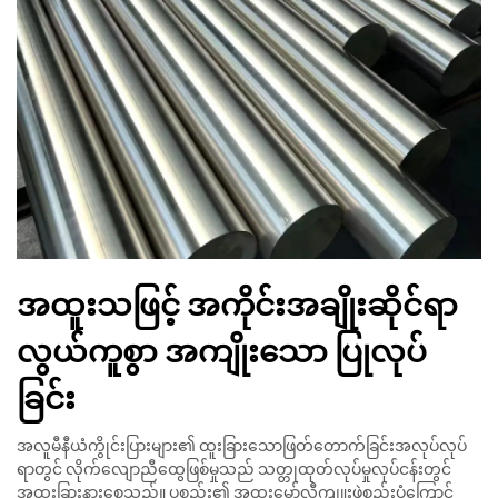
အထူးသဖြင့် အကိုင်းအချိုးဆိုင်ရာ
လွယ်ကူစွာ အကျိုးသော ပြုလုပ်
ခြင်း
အလူမီနီယံကွိုင်းပြားများ၏ ထူးခြားသောဖြတ်တောက်ခြင်းအလုပ်လုပ်
ရာတွင် လိုက်လျောညီထွေဖြစ်မှုသည် သတ္တုထုတ်လုပ်မှုလုပ်ငန်းတွင်
အထူးခြားနားစေသည်။ ပစ္စည်း၏ အထူးမော်လီကျူးဖွဲ့စည်းပုံကြောင့်