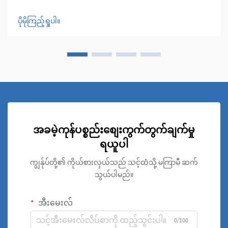
နိုင်စွမ်းတို့ကြောင့် ထုတ်လုပ်မှုလုပ်ငန်းများတွင် အသုံးပြုလေ့ရှိ
သော ပစ္စည်းတစ်မျိုးဖြစ်ပါသည်။ ထုတ်လုပ်မှုပ...
ပိုမိုကြည့်ရှုပါ။
အခမဲ့ကုန်ပစ္စည်းစျေးကွက်တွက်ချက်မှု
ရယူပါ
ကျွန်ုပ်တို့၏ ကိုယ်စားလှယ်သည် သင့်ထံသို့ မကြာမီ ဆက်
သွယ်ပါမည်။
အီးမေးလ်
0/100