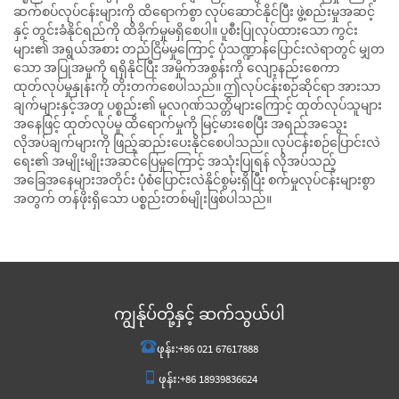
ဆက်စပ်လုပ်ငန်းများကို ထိရောက်စွာ လုပ်ဆောင်နိုင်ပြီး ဖွဲ့စည်းမှုအဆင့်
နှင့် တွင်းခံနိုင်ရည်ကို ထိခိုက်မှုမရှိစေပါ။ ပူစီးပြုလုပ်ထားသော ကွင်း
များ၏ အရွယ်အစား တည်ငြိမ်မှုကြောင့် ပုံသဏ္ဍာန်ပြောင်းလဲရာတွင် မျှတ
သော အပြုအမူကို ရရှိနိုင်ပြီး အမှိုက်အစွန်းကို လျော့နည်းစေကာ
ထုတ်လုပ်မှုနှုန်းကို တိုးတက်စေပါသည်။ ဤလုပ်ငန်းစဉ်ဆိုင်ရာ အားသာ
ချက်များနှင့်အတူ ပစ္စည်း၏ မူလဂုဏ်သတ္တိများကြောင့် ထုတ်လုပ်သူများ
အနေဖြင့် ထုတ်လုပ်မှု ထိရောက်မှုကို မြင့်မားစေပြီး အရည်အသွေး
လိုအပ်ချက်များကို ဖြည့်ဆည်းပေးနိုင်စေပါသည်။ လုပ်ငန်းစဉ်ပြောင်းလဲ
ရေး၏ အမျိုးမျိုးအဆင်ပြေမှုကြောင့် အသုံးပြုရန် လိုအပ်သည့်
အခြေအနေများအတိုင်း ပုံစံပြောင်းလဲနိုင်စွမ်းရှိပြီး စက်မှုလုပ်ငန်းများစွာ
အတွက် တန်ဖိုးရှိသော ပစ္စည်းတစ်မျိုးဖြစ်ပါသည်။
ကျွန်ုပ်တို့နှင့် ဆက်သွယ်ပါ
ဖုန်း:
+86 021 67617888
ဖုန်း:
+86 18939836624