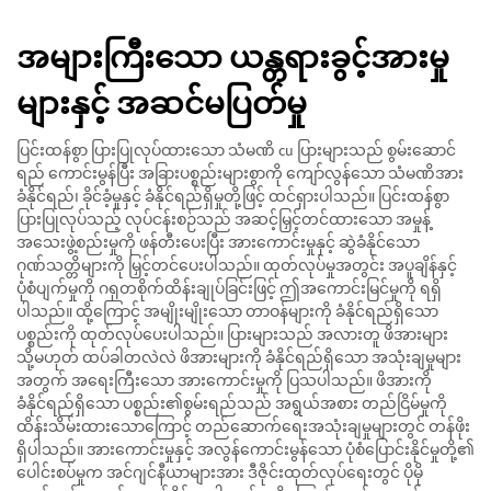
အများကြီးသော ယန္တရားခွင့်အားမှု
များနှင့် အဆင်မပြတ်မှု
ပြင်းထန်စွာ ပြားပြုလုပ်ထားသော သံမဏိ cu ပြားများသည် စွမ်းဆောင်
ရည် ကောင်းမွန်ပြီး အခြားပစ္စည်းများစွာကို ကျော်လွန်သော သံမဏိအား
ခံနိုင်ရည်၊ ခိုင်ခံ့မှုနှင့် ခံနိုင်ရည်ရှိမှုတို့ဖြင့် ထင်ရှားပါသည်။ ပြင်းထန်စွာ
ပြားပြုလုပ်သည့် လုပ်ငန်းစဉ်သည် အဆင့်မြှင့်တင်ထားသော အမှုန့်
အသေးဖွဲ့စည်းမှုကို ဖန်တီးပေးပြီး အားကောင်းမှုနှင့် ဆွဲခံနိုင်သော
ဂုဏ်သတ္တိများကို မြှင့်တင်ပေးပါသည်။ ထုတ်လုပ်မှုအတွင်း အပူချိန်နှင့်
ပုံစံပျက်မှုကို ဂရုတစိုက်ထိန်းချုပ်ခြင်းဖြင့် ဤအကောင်းမြင်မှုကို ရရှိ
ပါသည်။ ထို့ကြောင့် အမျိုးမျိုးသော တာဝန်များကို ခံနိုင်ရည်ရှိသော
ပစ္စည်းကို ထုတ်လုပ်ပေးပါသည်။ ပြားများသည် အလားတူ ဖိအားများ
သို့မဟုတ် ထပ်ခါတလဲလဲ ဖိအားများကို ခံနိုင်ရည်ရှိသော အသုံးချမှုများ
အတွက် အရေးကြီးသော အားကောင်းမှုကို ပြသပါသည်။ ဖိအားကို
ခံနိုင်ရည်ရှိသော ပစ္စည်း၏စွမ်းရည်သည် အရွယ်အစား တည်ငြိမ်မှုကို
ထိန်းသိမ်းထားသောကြောင့် တည်ဆောက်ရေးအသုံးချမှုများတွင် တန်ဖိုး
ရှိပါသည်။ အားကောင်းမှုနှင့် အလွန်ကောင်းမွန်သော ပုံစံပြောင်းနိုင်မှုတို့၏
ပေါင်းစပ်မှုက အင်ဂျင်နီယာများအား ဒီဇိုင်းထုတ်လုပ်ရေးတွင် ပိုမို