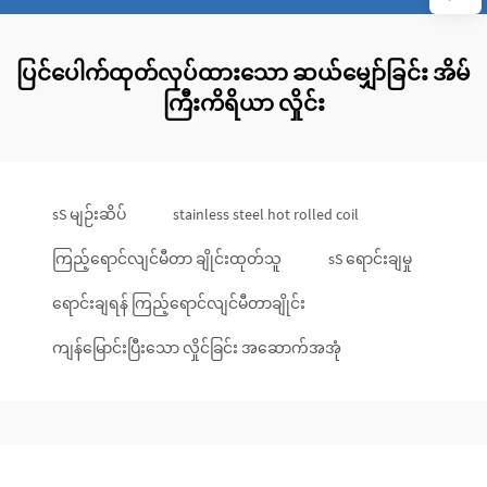
ပြင်ပေါက်ထုတ်လုပ်ထားသော ဆယ်မျှော်ခြင်း အိမ်
ကြီးကိရိယာ လှိုင်း
sS မျဉ်းဆိပ်
stainless steel hot rolled coil
ကြည့်ရောင်လျင်မီတာ ချိုင်းထုတ်သူ
sS ရောင်းချမှု
ရောင်းချရန် ကြည့်ရောင်လျင်မီတာချိုင်း
ကျန်မြောင်းပြီးသော လှိုင်ခြင်း အဆောက်အအုံ