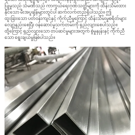
ပြုမှုသည် သံမဏိသည် ကာကွယ်ရေးဂုဏ်သတ္တိများကို ထိန်းသိမ်းထား
နိုင်သော မီးအပူချိန်များတွင်ပါ ဆက်လက်တည်ရှိပါသည်။ ဤ
ထူးခြားသော ပတ်ဝန်းကျင်နှင့် ကိုက်ညီမှုကြောင့် ထိန်းသိမ်းမှုစရိတ်များ
လျော့နည်းစေပြီး ဝန်ဆောင်မှုသက်တမ်းကို ရှည်လျားစေပါသည်။
ထို့ကြောင့် ရှည်လျားသော တပ်ဆင်မှုများအတွက် စွဲမှုနှုန်းနှင့် ကိုက်ညီ
သော ရွေးချယ်မှုဖြစ်ပါသည်။