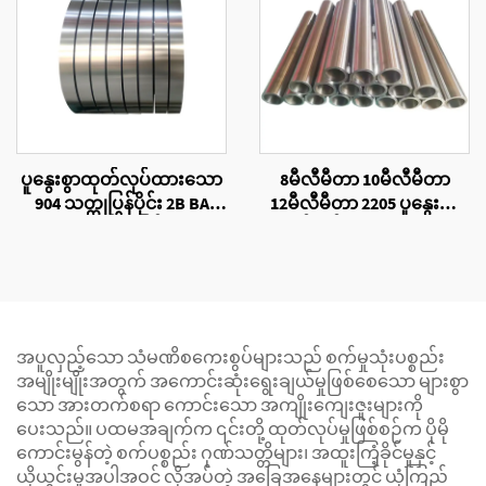
ပူနွေးစွာထုတ်လုပ်ထားသော
8မီလီမီတာ 10မီလီမီတာ
904 သတ္တုပြွန်ပိုင်း 2B BA
12မီလီမီတာ 2205 ပူနွေးစွာ
မျက်နှာပြင်
ထုတ်လုပ်ထားသောသတ္တု
ပြွန်များ
အပူလှည့်သော သံမဏိစကေးစွပ်များသည် စက်မှုသုံးပစ္စည်း
အမျိုးမျိုးအတွက် အကောင်းဆုံးရွေးချယ်မှုဖြစ်စေသော များစွာ
သော အားတက်စရာ ကောင်းသော အကျိုးကျေးဇူးများကို
ပေးသည်။ ပထမအချက်က ၎င်းတို့ ထုတ်လုပ်မှုဖြစ်စဉ်က ပိုမို
ကောင်းမွန်တဲ့ စက်ပစ္စည်း ဂုဏ်သတ္တိများ၊ အထူးကြံ့ခိုင်မှုနှင့်
ယိုယွင်းမှုအပါအဝင် လိုအပ်တဲ့ အခြေအနေများတွင် ယုံကြည်