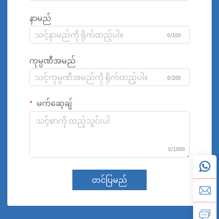
နာမည်
0/100
ကုမ္ပဏီအမည်
0/200
မက်ဆေ့ချ်
0/1000
တင်ပြမည်