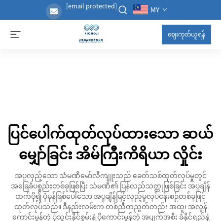
[email protected]
MY
ဈေးကုတ်ယူရန်
ပြင်ပေါက်ထုတ်လုပ်ထားသော ဆယ်
မျှော်ခြင်း အိမ်ကြီးကိရိယာ လှိုင်း
အပူလှည့်သော သံမဏိမော်လီကျူးသည် ခေတ်သစ်ထုတ်လုပ်မှုတွင်
အခြေခံပစ္စည်းတစ်ခုဖြစ်ပြီး သံမဏိ၏ ပြန်လည်သတ္တုဖြစ်ခြင်း အပူချိန်
ထက်ပို၍ ပုံမှန်ဖြစ်ပေါ်သော အပူချိန်မြင့်လှည့်မှုလုပ်ငန်းစဉ်တစ်ခုဖြင့်
ထုတ်လုပ်သည်။ ဒီနည်းလမ်းက တစ်ညီတညွတ်တည်း အထူ၊ အလွန်
ကောင်းမွန်တဲ့ ပုံသွင်းနိုင်စွမ်းနဲ့ ပိုကောင်းမွန်တဲ့ အပျက်အစီး ခံနိုင်ရည်နဲ့