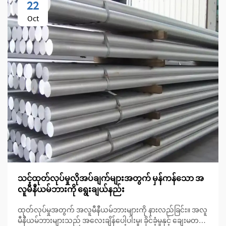
22
Oct
သင့်ထုတ်လုပ်မှုလိုအပ်ချက်များအတွက် မှန်ကန်သော အ
လူမီနီယမ်ဘားကို ရွေးချယ်နည်း
ထုတ်လုပ်မှုအတွက် အလူမီနီယမ်ဘားများကို နားလည်ခြင်း။ အလူ
မီနီယမ်ဘားများသည် အလေးချိန်ပေါ့ပါးမှု၊ ခိုင်ခံ့မှုနှင့် ချေးမတက်