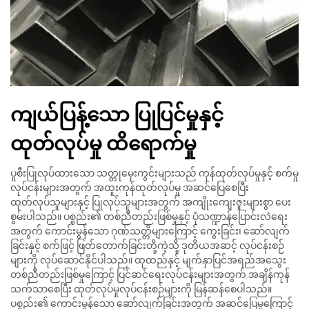
ကျယ်ပြန့်သော ပြုပြင်မှုနှင့်
ထုတ်လုပ်မှု ထိရောက်မှု
ပူစီးပြုလုပ်ထားသော သတ္တုမှေးကွင်းများသည် ကုန်ထုတ်လုပ်မှုနှင့် စက်မှု
လုပ်ငန်းများအတွက် အထူးကုန်ထုတ်လုပ်မှု အဆင်ပြေစေပြီး
ထုတ်လုပ်သူများနှင့် ပြုလုပ်သူများအတွက် အကျိုးကျေးဇူးများစွာ ပေး
စွမ်းပါသည်။ ပစ္စည်း၏ တစ်ညီတည်းဖြစ်မှုနှင့် ပုံသဏ္ဍာန်ပြောင်းလဲရေး
အတွက် ကောင်းမွန်သော ဂုဏ်သတ္တိများကြောင့် ကွေးခြင်း၊ ဆော်လျက်
ခြင်းနှင့် စက်ဖြင့် ဖြတ်တောက်ခြင်းတို့ကဲ့သို့ ဒုတိယအဆင့် လုပ်ငန်းစဉ်
များကို လုပ်ဆောင်နိုင်ပါသည်။ ထုထည်နှင့် မျက်နှာပြင်အရည်အသွေး
တစ်ညီတည်းဖြစ်မှုကြောင့် ပြင်ဆင်ရေးလုပ်ငန်းများအတွက် အချိန်ကုန်
သက်သာစေပြီး ထုတ်လုပ်မှုလုပ်ငန်းစဉ်များကို မြန်ဆန်စေပါသည်။
ပစ္စည်း၏ ကောင်းမွန်သော ဆော်လျက်ခြင်းအတွက် အဆင်ပြေမှုကြောင့်