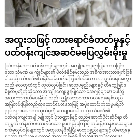
အထူးသဖြင့် ကားရောင်ခံတတ်မှုနှင့်
ပတ်ဝန်းကျင်အဆင်မပြေလွှမ်းမိုးမှု
ပြင်းထန်သော ပတ်ဝန်းကျင်များတွင် အကျိုးကျေးဇူးပြုသော ပူပြင်း
သော သံမဏိ cu ကွိုင်များ၏ ဖီလ်ခံနိုင်စွမ်းသည် အဓိကအားသာချက်ဖြစ်
ပါသည်။ သံမဏိ၏ ခရိုမီယမ်ဓာတ်ကြွေးပါဝင်သော ကာကွယ်ရေးအလွှာ
သည် လေထုထဲတွင် ထုတ်လုပ်ခြင်း၊ ဓာတုပစ္စည်းများနှင့် ထိတွေ့ခြင်း၊
စိုစွတ်မှုတို့ကဲ့သို့သော အကျိုးကျေးဇူးပြုသော အေဂျင့်များအပေါ်သို့
အထူးကာကွယ်ပေးနိုင်ပါသည်။ ဤသဘာဝကာကွယ်ရေးစနစ်သည်
အမြဲတမ်းပြန်လည်ထူထောင်ပေးနေသဖြင့် အပိုဆောင်းကုသမှုမရှိဘဲ
ရှည်လျားသောကာကွယ်မှုကို သေချာစေပါသည်။ သံမဏိ၏
ပတ်ဝန်းကျင်အမျိုးမျိုးတွင် ပုံသဏ္ဍာန်နှင့် တည်ဆောက်ပိုင်းဆိုင်ရာ တိ
ကျမှုကို ထိန်းသိမ်းထားနိုင်သော စွမ်းရည်ကြောင့် ကမ်းရိုးတန်းဒေသများ၊
စက်မှုလုပ်ငန်းများတွင် အထူးတန်ဖိုးရှိပြီး ဓာတုပစ္စည်းများနှင့် ထိတွေ့နေ
ရသော အသုံးချမှုများတွင် အထူးတန်ဖိုးရှိပါသည်။ အကျိုးကျေးဇူး