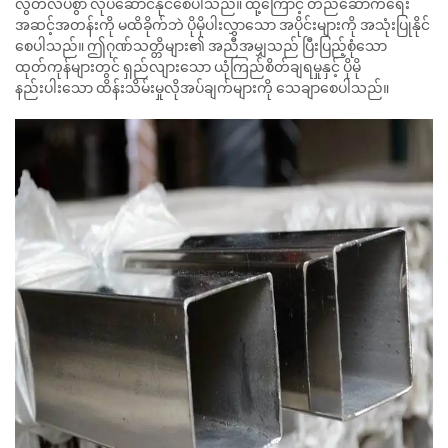
လွတ်လပ်စွာ လုပ်ဆောင်နိုင်စေပါသည်။ ထို့ကြောင့် တည်ဆောက်ရေး
အဆင့်အတန်းကို မထိခိုက်ဘဲ ပိုမိုပါးလွှာသော အပိုင်းများကို အသုံးပြုနိုင်
စေပါသည်။ ဤဂုဏ်သတ္တိများ၏ အညီအမျှသည် ပြီးပြည့်စုံသော
ထုတ်ကုန်များတွင် ရှည်လျားသော ယုံကြည်စိတ်ချရမှုနှင့် ပိုမို
နည်းပါးသော ထိန်းသိမ်းမှုလိုအပ်ချက်များကို သေချာစေပါသည်။