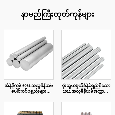
နာမည်ကြီးထုတ်ကုန်များ
အဲနိုဒိုက်ဇ် 6061 အလူမီနီယမ်
ပိုးတွယ်မှုကိုခံနိုင်ရည်ရှိသော
ပေါင်းစပ်ပစ္စည်းများ
2011 အလူမီနီယမ်အလွှာပြွန်
ထုတ်လုပ်ထားသော ဘားကို
များ
လည်း