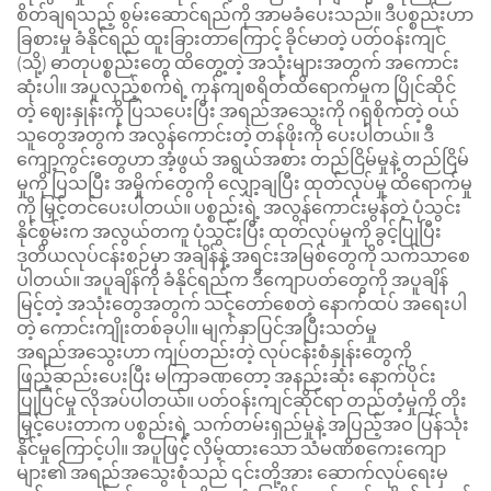
စိတ်ချရသည့် စွမ်းဆောင်ရည်ကို အာမခံပေးသည်။ ဒီပစ္စည်းဟာ
ခြစားမှု ခံနိုင်ရည် ထူးခြားတာကြောင့် ခိုင်မာတဲ့ ပတ်ဝန်းကျင်
(သို့) ဓာတုပစ္စည်းတွေ ထိတွေ့တဲ့ အသုံးများအတွက် အကောင်း
ဆုံးပါ။ အပူလှည့်စက်ရဲ့ ကုန်ကျစရိတ်ထိရောက်မှုက ပြိုင်ဆိုင်
တဲ့ ဈေးနှုန်းကို ပြသပေးပြီး အရည်အသွေးကို ဂရုစိုက်တဲ့ ဝယ်
သူတွေအတွက် အလွန်ကောင်းတဲ့ တန်ဖိုးကို ပေးပါတယ်။ ဒီ
ကျော့ကွင်းတွေဟာ အံ့ဖွယ် အရွယ်အစား တည်ငြိမ်မှုနဲ့ တည်ငြိမ်
မှုကို ပြသပြီး အမှိုက်တွေကို လျှော့ချပြီး ထုတ်လုပ်မှု ထိရောက်မှု
ကို မြှင့်တင်ပေးပါတယ်။ ပစ္စည်းရဲ့ အလွန်ကောင်းမွန်တဲ့ ပုံသွင်း
နိုင်စွမ်းက အလွယ်တကူ ပုံသွင်းပြီး ထုတ်လုပ်မှုကို ခွင့်ပြုပြီး
ဒုတိယလုပ်ငန်းစဉ်မှာ အချိန်နဲ့ အရင်းအမြစ်တွေကို သက်သာစေ
ပါတယ်။ အပူချိန်ကို ခံနိုင်ရည်က ဒီကျောပတ်တွေကို အပူချိန်
မြင့်တဲ့ အသုံးတွေအတွက် သင့်တော်စေတဲ့ နောက်ထပ် အရေးပါ
တဲ့ ကောင်းကျိုးတစ်ခုပါ။ မျက်နှာပြင်အပြီးသတ်မှု
အရည်အသွေးဟာ ကျပ်တည်းတဲ့ လုပ်ငန်းစံနှုန်းတွေကို
ဖြည့်ဆည်းပေးပြီး မကြာခဏတော့ အနည်းဆုံး နောက်ပိုင်း
ပြုပြင်မှု လိုအပ်ပါတယ်။ ပတ်ဝန်းကျင်ဆိုင်ရာ တည်တံ့မှုကို တိုး
မြှင့်ပေးတာက ပစ္စည်းရဲ့ သက်တမ်းရှည်မှုနဲ့ အပြည့်အဝ ပြန်သုံး
နိုင်မှုကြောင့်ပါ။ အပူဖြင့် လှိမ့်ထားသော သံမဏိစကေးကျော
များ၏ အရည်အသွေးစုံသည် ၎င်းတို့အား ဆောက်လုပ်ရေးမှ