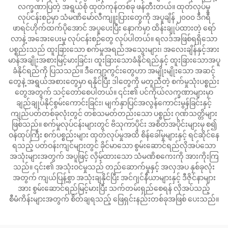
လက္ခဏာပြတဲ့ အရွယ်စုံ ထုတ်ကုန်တစ်ခု ဖန်တီးတယ်။ ထုတ်လုပ်မှု
လုပ်ငန်းစဉ်မှာ သံမဏိမော်လီကျူးပြားတွေကို အပူချိန် ၂၀၀၀ ဒီဂရီ
ဖာရင်ဟိုက်ထက်ပိုအောင် အပူပေးပြီး နောက်မှာ ထိန်းချုပ်ထားတဲ့ ရော်
လာနဲ့ အအေးပေးမှု လုပ်ငန်းစဉ်တွေ လုပ်ပါတယ်။ ရလဒ်အဖြစ်ရရှိသော
ပစ္စည်းသည် ထူးခြားသော စက်မှုအရည်အသွေးများ၊ အလေးချိန်နှင့်အား
မာန်အချိုးအစားမြင့်မားခြင်း၊ ထူးခြားသောခံနိုင်ရည်နှင့် ထူးခြားသောအပူ
ခံနိုင်ရည်ကို ပြသသည်။ ဒီကျော့ကွင်းတွေဟာ အမျိုးမျိုးသော အဆင့်
တွေနဲ့ အရွယ်အစားတွေမှာ ရနိုင်ပြီး ဒါတွေကို မတူညီတဲ့ စက်မှုသုံးပစ္စည်း
တွေအတွက် သင့်တော်စေပါတယ်။ ၎င်း၏ ပင်ကိုယ်လက္ခဏာများမှာ
ချည်ချုပ်နိုင်စွမ်းကောင်းခြင်း၊ မျက်နှာပြင်အလွန်ကောင်းမွန်ခြင်းနှင့်
ကျည်ပတ်တစ်ခုလုံးတွင် တစ်သမတ်တည်းသော ပစ္စည်း ဂုဏ်သတ္တိများ
ဖြစ်သည်။ စက်မှုလုပ်ငန်းများတွင် ဗိသုကာပိုင်း အစိတ်အပိုင်းများမှ စ၍
ဝန်ထုပ်ကြီး စက်ပစ္စည်းများ ထုတ်လုပ်မှုအထိ စိန်ခေါ်မှုများနှင့် ရင်ဆိုင်နေ
ရသည့် ပတ်ဝန်းကျင်များတွင် ခိုင်မာသော စွမ်းဆောင်ရည်လိုအပ်သော
အသုံးများအတွက် အပူဖြင့် လှိမ့်ထားသော သံမဏိစကေးကို အားကိုးကြ
သည်။ ၎င်း၏ အသုံးဝင်မှုသည် တည်ဆောက်မှုနှင့် အလှအပ နှစ်ခုလုံး
အတွက် ကျယ်ပြန့်စွာ အသုံးချနိုင်ပြီး အင်ဂျင်နီယာများနှင့် ဒီဇိုင်နာများ
အား စွမ်းဆောင်ရည်မြင့်မားပြီး သက်တမ်းရှည်စေရန် လိုအပ်သည့်
စီမံကိန်းများအတွက် စိတ်ချရသည့် ဖြေရှင်းနည်းတစ်ခုအဖြစ် ပေးသည်။