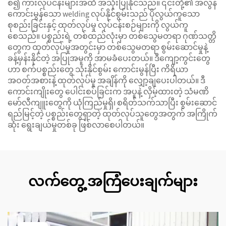
စ၍ ကားလုပ်ငန်းများအထိ အသုံးပြုနိုင်သည်။ ၎င်းတို့၏ အလွန်
ကောင်းမွန်သော welding လုပ်နိုင်စွမ်းသည် ပိုလွယ်ကူသော
စုစည်းခြင်းနှင့် ထုတ်လုပ်မှု လုပ်ငန်းစဉ်များကို လွယ်ကူ
စေသည်။ ပစ္စည်းရဲ့ တစ်ထည်လုံးမှာ တစ်သွေမတရာ ဂုဏ်သတ္တိ
တွေက ထုတ်လုပ်မှုအတွင်းမှာ တစ်သွေမတရာ စွမ်းဆောင်မှုနဲ့
ခန့်မှန်းနိုင်တဲ့ အပြုအမူကို အာမခံပေးတယ်။ ဒီကျော့ကွင်းတွေ
ဟာ စက်ပစ္စည်းတွေ သုံးနိုင်စွမ်း ကောင်းမွန်ပြီး ကိရိယာ
အဝတ်အစားနဲ့ ထုတ်လုပ်မှု အချိန်ကို လျှော့ချပေးပါတယ်။ ဒီ
ကောင်းကျိုးတွေ ပေါင်းစပ်ခြင်းက အပူနဲ့ လှိမ့်ထားတဲ့ သံမဏိ
မော်လီကျူးတွေကို ယုံကြည်မှုရှိ၊ စရိတ်သက်သာပြီး စွမ်းဆောင်
ရည်မြင့်တဲ့ ပစ္စည်းတွေရှာတဲ့ ထုတ်လုပ်သူတွေအတွက် အကြိုက်
ဆုံး ရွေးချယ်မှုတစ်ခု ဖြစ်လာစေပါတယ်။
လက်တွေ့ အကြံပေးချက်များ