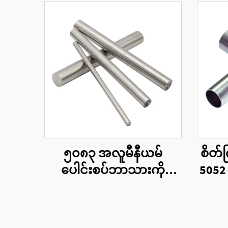
၅၀၈၃ အလူမီနီယမ်
စိတ်
ပေါင်းစပ်ဘာသားကို
5052
အရွယ်အစားအလိုက်ဖြတ်
အလူ
တောက်ပေးခြင်း