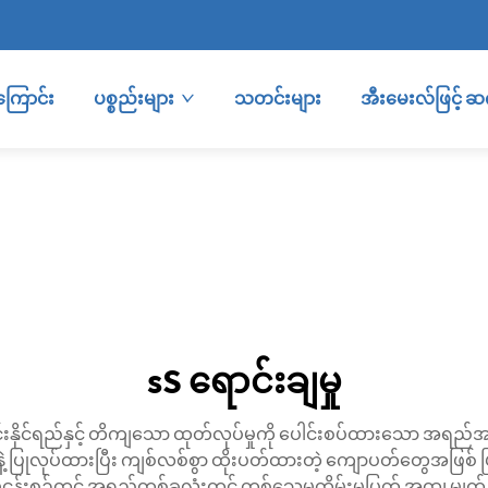
ကြောင်း
ပစ္စည်းများ
သတင်းများ
အီးမေးလ်ဖြင့် 
sS ရောင်းချမှု
်းနိုင်ရည်နှင့် တိကျသော ထုတ်လုပ်မှုကို ပေါင်းစပ်ထားသော အရည်အသ
ြုလုပ်ထားပြီး ကျစ်လစ်စွာ ထိုးပတ်ထားတဲ့ ကျောပတ်တွေအဖြစ် ပြုလု
ငန်းစဉ်တွင် အရှည်တစ်ခုလုံးတွင် တစ်သွေမတိမ်းမပြတ် အထူ၊ မျက်န