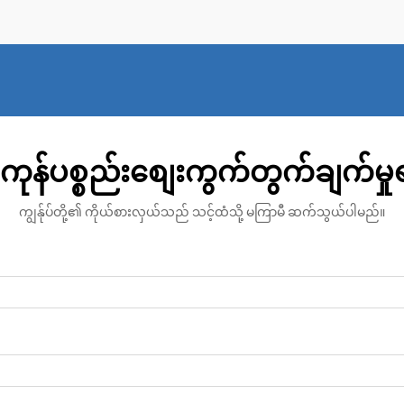
ထုတ်ကုန်များသည် ကောင်းမွန်သော...
ကုန်ပစ္စည်းစျေးကွက်တွက်ချက်မှ
ကျွန်ုပ်တို့၏ ကိုယ်စားလှယ်သည် သင့်ထံသို့ မကြာမီ ဆက်သွယ်ပါမည်။