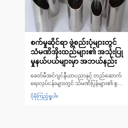
စက်မှုဆိုင်ရာ ဖွဲ့စည်းပုံများတွင်
သံမဏိအိုးထည်များ၏ အသုံးပြု
မှုနယ်ပယ်များမှာ အဘယ်နည်း
ခေတ်မီအင်ဂျင်နီယာပညာနှင့် တည်ဆောက်
ရေးလုပ်ငန်းများတွင် သံမဏိပြွန်များ၏ စွမ်း
ဆောင်ရည်မြင့်မားမှုကို နားလည်ခြင်း။ ယနေ့
ပိုမိုကြည့်ရှုပါ။
ခေတ် စက်မှုအင်ဂျင်နီယာပညာနှင့်
တည်ဆောက်ရေးနယ်ပယ်တိုးတက်လာသည့်
အလျောက် သံမဏိပြွန်များသည် ခိုင်မာမှု၊
ခံနိုင်ရည်ရှိမှုနှင့် အသုံးဝင်မှုများကို ပေါင်းစပ်