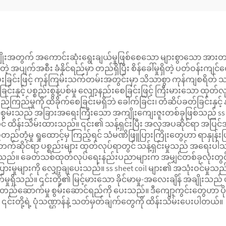
ုးမျိုးအတွက် အကောင်းဆုံးရွေးချယ်မှုဖြစ်စေသော များစွာသော အာ
အပျက်အစီး ခံနိုင်ရည်မှာ တည်ရှိပြီး စိန်ခေါ်မှုရှိတဲ့ ပတ်ဝန်းကျင်
ပေးခြင်းဖြင့် ကုန်ကြမ်းသက်တမ်းအတွင်းမှာ သိသာစွာ ကုန်ကျစရိတ
်ခြင်းနှင့် ပစ္စည်းစွန့်ပစ်မှု လျော့နည်းစေခြင်းဖြင့် ကြီးမားသော ထု
ကြည်မှုကို ထိခိုက်စေခြင်းမရှိဘဲ ခေါက်ခြင်း၊ တံဆိပ်ခတ်ခြင်းနှင့် န
နိုင်စွမ်းသည် အခြားအရေးကြီးသော အကျိုးကျေးဇူးတစ်ခုဖြစ်သည် ss sh
် ထိန်းသိမ်းထားသည်။ ၎င်း၏ သန့်ရှင်းပြီး အလှအပဆိုင်ရာ အပြင်အဆ
ှု ရှုထောင့်မှ ကြည့်ရင် သံမဏိဖြူပြားကြိုးတွေဟာ ရာနှုန်းပြည့် ပ
ဆိုင်ရာ ပစ္စည်းများ ထုတ်လုပ်ရာတွင် သန့်ရှင်းမှုသည် အရေးပါသ
်စေသည်။ ခေတ်သစ်ထုတ်လုပ်ရေးနည်းပညာများက အမျှင်တစ်ခုလုံ
းမှုများကို လျှော့ချပေးသည်။ ss sheet coil များ၏ အသုံးဝင်မှုသည် w
က်မှုရှိသည်။ ၎င်းတို့၏ မြင့်မားသော ခိုင်မာမှု-အလေးချိန် အချိုးသည်
ာ တည်ဆောက်မှု စွမ်းဆောင်ရည်ကို ပေးသည်။ ဒီကျော့ကွင်းတွေဟာ ပိုမ
းတို့ရဲ့ ပုံသဏ္ဌာန်နဲ့ သတ်မှတ်ချက်တွေကို ထိန်းသိမ်းပေးပါတယ်။