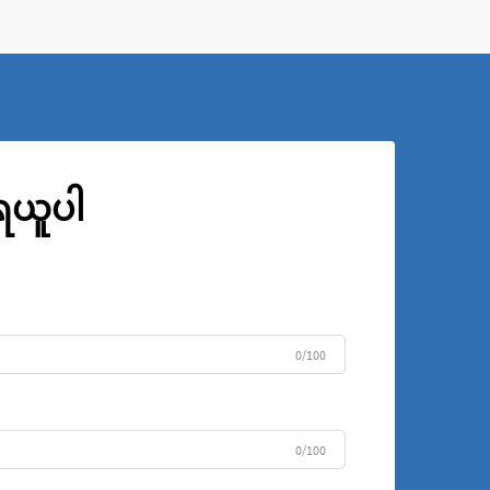
သည်ဖြစ်စေ၊ အလူမီနီယမ် cu များသည်...
ုရယူပါ
0/100
0/100