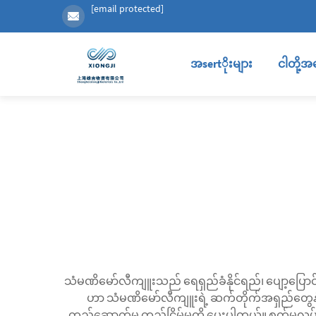
[email protected]
အsertိုးများ
ငါတို့အ
သံမဏိမော်လီကျူးသည် ရေရှည်ခံနိုင်ရည်၊ ပျော့ပြောင
ဟာ သံမဏိမော်လီကျူးရဲ့ ဆက်တိုက်အရှည်တွေနဲ့ ပ
တည်ဆောက်မှု တည်ငြိမ်မှုကို ပေးပါတယ်။ စက်မှုလုပ်