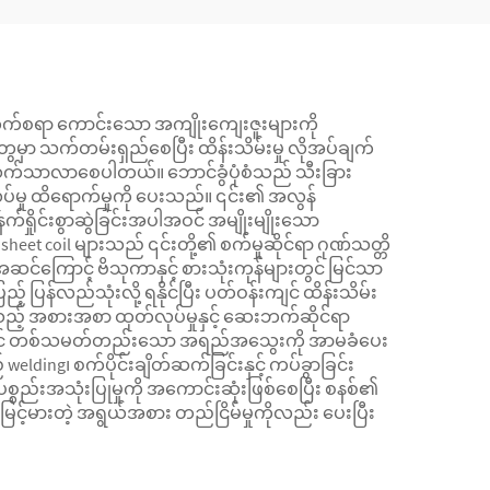
းတက်စရာ ကောင်းသော အကျိုးကျေးဇူးများကို
တွေမှာ သက်တမ်းရှည်စေပြီး ထိန်းသိမ်းမှု လိုအပ်ချက်
် သက်သာလာစေပါတယ်။ ဘောင်ခွံပုံစံသည် သီးခြား
တ်လုပ်မှု ထိရောက်မှုကို ပေးသည်။ ၎င်း၏ အလွန်
က်ရှိုင်းစွာဆွဲခြင်းအပါအဝင် အမျိုးမျိုးသော
eet coil များသည် ၎င်းတို့၏ စက်မှုဆိုင်ရာ ဂုဏ်သတ္တိ
င်ကြောင့် ဗိသုကာနှင့် စားသုံးကုန်များတွင် မြင်သာ
ြန်လည်သုံးလို့ ရနိုင်ပြီး ပတ်ဝန်းကျင် ထိန်းသိမ်း
ည့် အစားအစာ ထုတ်လုပ်မှုနှင့် ဆေးဘက်ဆိုင်ရာ
းတွင် တစ်သမတ်တည်းသော အရည်အသွေးကို အာမခံပေး
elding၊ စက်ပိုင်းချိတ်ဆက်ခြင်းနှင့် ကပ်ခွာခြင်း
 ပစ္စည်းအသုံးပြုမှုကို အကောင်းဆုံးဖြစ်စေပြီး စနစ်၏
ြင့်မားတဲ့ အရွယ်အစား တည်ငြိမ်မှုကိုလည်း ပေးပြီး