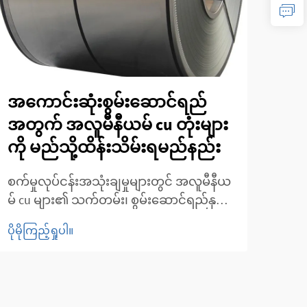
အကောင်းဆုံးစွမ်းဆောင်ရည်
တည
အတွက် အလူမီနီယမ် cu တုံးများ
လူမ
ကို မည်သို့ထိန်းသိမ်းရမည်နည်း
မှု
စက်မှုလုပ်ငန်းအသုံးချမှုများတွင် အလူမီနီယ
ဆော
မ် cu များ၏ သက်တမ်း၊ စွမ်းဆောင်ရည်နှင့်
အဆော
စျေးနှုန်းထိရောက်မှုကို အမြင့်ဆုံးရရှိရန်
ခိုင
ပိုမိုကြည့်ရှုပါ။
ပိုမို
သင့်လျော်သော ထိန်းသိမ်းမှုများ ပြုလုပ်ရန်
ယမ် 
အလွန်အရေးကြီးပါသည်။ HVAC စနစ်များ၊
၎င်း
ထုတ်လုပ်မှုလုပ်ငန်းစဉ်များ သို့မဟုတ်
ချေး
ဆောက်လုပ်ရေးစီမံကိန်းများတွင် အသုံးပြု
တို့က