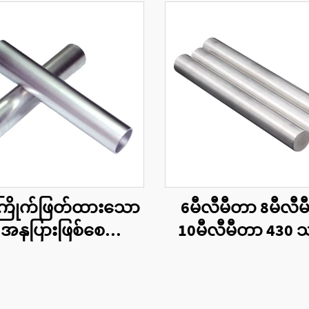
ကြိုက်ဖြတ်ထားသော
6မီလီမီတာ 8မီလီ
 အနုပြားဖြစ်စေသော
10မီလီမီတာ 430 သ
မီနီယံအလွှာပိုက်
တောင့်တုံးအဝိုင