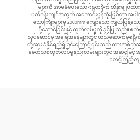
များကို အာမခံပေးသော ဂရုတစိုက် ထိန်းချုပ်ထားသေ
ပတ်ဝန်းကျင်အတွက် အကောင်းမွန်ဆုံးဖြစ်တာ အပါအဝင်
သောကြိုးများမှ 2000mm ကျော်သော ကျယ်ပြန့်သော 
ပို့ဆောင်ခြင်းနှင့် ထုတ်လုပ်မှုကို ခွင့်ပြုသည်။ စက
လုပ်ဆောင်မှု အခြေအနေများတွင် တည်ဆောက်မှုစရိုက်ကိ
တို့အား ခံနိုင်ရည်ရှိခြင်းကြောင့် ၎င်းသည် ကားအစိ
ခေတ်သစ်ထုတ်လုပ်မှုနည်းလမ်းများတွင် အဆင့်မြင့် အရ
စောင့်ကြည့်လျ