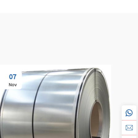
07
0
Nov
No