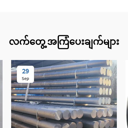
လက်တွေ့ အကြံပေးချက်များ
29
Sep