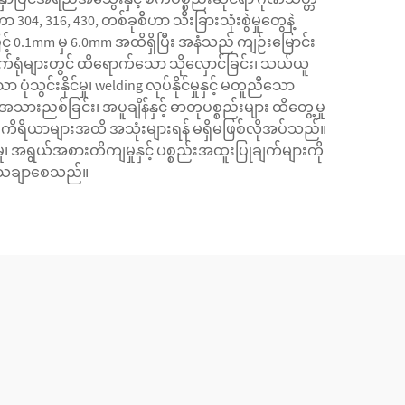
4, 316, 430, တစ်ခုစီဟာ သီးခြားသုံးစွဲမှုတွေနဲ့
် 0.1mm မှ 6.0mm အထိရှိပြီး အနံသည် ကျဉ်းမြောင်း
်ရုံများတွင် ထိရောက်သော သိုလှောင်ခြင်း၊ သယ်ယူ
ုံသွင်းနိုင်မှု၊ welding လုပ်နိုင်မှုနှင့် မတူညီသော
ညစ်ခြင်း၊ အပူချိန်နှင့် ဓာတုပစ္စည်းများ ထိတွေ့မှု
ရေးကိရိယာများအထိ အသုံးများရန် မရှိမဖြစ်လိုအပ်သည်။
၊ အရွယ်အစားတိကျမှုနှင့် ပစ္စည်းအထူးပြုချက်များကို
န် သေချာစေသည်။