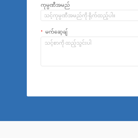
ကုမ္ပဏီအမည်
မက်ဆေ့ချ်