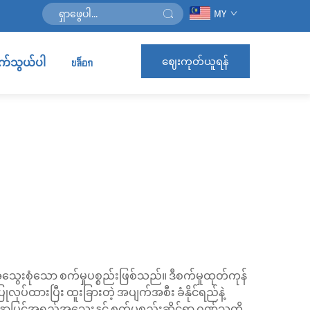
MY
ဈေးကုတ်ယူရန်
ဆက်သွယ်ပါ
บล็อก
ွေးစုံသော စက်မှုပစ္စည်းဖြစ်သည်။ ဒီစက်မှုထုတ်ကုန်
ပ်ထားပြီး ထူးခြားတဲ့ အပျက်အစီး ခံနိုင်ရည်နဲ့
ှာပြင်အရည်အသွေးနှင့် စက်ပစ္စည်းဆိုင်ရာ ဂုဏ်သတ္တိ