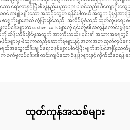
ာ ရော်လာနှင့် ပြီးစီးမှုနည်းပညာများ ပါဝင်သည်။ ဒီကျောရိုးတွေဟာ 30
 အမျိုးမျိုးသော အဆင့်တွေမှာ ရနိုင်ပါတယ် အထူက ပုံမှန်အားဖြင့
စာရွက်များအထိ ကွဲပြားနိုင်သည်။ အလိပ်ပုံစံသည် ထုတ်လုပ်ရေး စက
်မှုလုပ်ငန်းများက ss sheet coils များကို ၎င်းတို့၏ အလွန်ကောင်းမွန်သော ပ
ု ထိန်းသိမ်းနိုင်မှုအတွက် အားကိုးသည်။ ၎င်း၏ အသားအရေတွင် အသား
တ်အပိုင်းများမှ ဗိသုကာတည်ဆောက်မှုများနှင့် အစားအစာ ထုတ်လုပ်
ည်အသွေးထိန်းချုပ်ရေးစနစ်များပါဝင်ပြီး မျက်နှာပြင်အပြီးသတ်မှု
က် စက်မှုလုပ်ငန်း၏ တင်းကျပ်သော စံနှုန်းများနှင့် ကိုက်ညီစေရ
ထုတ်ကုန်အသစ်များ