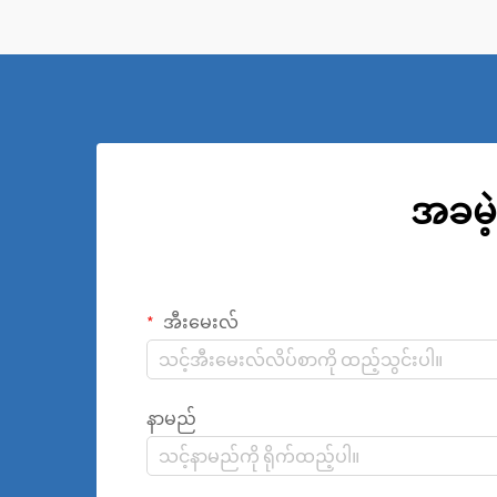
ထားသော မဖြစ်မနေလိုအပ်သည့်
အစိတ်အပိုင်းများအဖြစ် ပေါ်လာခဲ့ပါသည်။
အခမဲ့
အီးမေးလ်
နာမည်