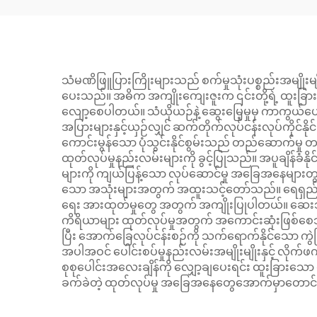
သံမဏိဖြူပြားကြိုးများသည် စက်မှုသုံးပစ္စည်းအမျိ
ပေးသည်။ အဓိက အကျိုးကျေးဇူးက ၎င်းတို့ရဲ့ ထူးခြားတဲ့ 
လျော့စေပါတယ်။ သံယိုယဉ်နဲ့ ဆွေးမြေ့မှုမှ ကာကွယ်
အပြားများနှင့်ယှဉ်လျှင် ဆက်တိုက်လုပ်ငန်းလုပ်ကိုင်နိုင
ကောင်းမွန်သော ပုံသွင်းနိုင်စွမ်းသည် တည်ဆောက်မှု တည်
ထုတ်လုပ်မှုနည်းလမ်းများကို ခွင့်ပြုသည်။ အပူချိန်ခံ
များကို ကျယ်ပြန့်သော လုပ်ဆောင်မှု အခြေအနေများတွင
သော အသုံးများအတွက် အထူးသင့်တော်သည်။ ရေရှည်တည်တံ့မ
ရေး အားထုတ်မှုတွေ အတွက် အကျိုးပြုပါတယ်။ ဆေးဘက်
ကိရိယာများ ထုတ်လုပ်မှုအတွက် အကောင်းဆုံးဖြစ
ပြီး အောက်ခြေလုပ်ငန်းစဉ်ကို သက်ရောက်နိုင်သော ကွဲပြာ
အပါအဝင် ပေါင်းစပ်မှုနည်းလမ်းအမျိုးမျိုးနှင့် လိုက်ဖ
စုစုပေါင်းအလေးချိန်ကို လျှော့ချပေးရင်း ထူးခြားသေ
ခက်ခဲတဲ့ ထုတ်လုပ်မှု အခြေအနေတွေအောက်မှာတောင် ၎င်