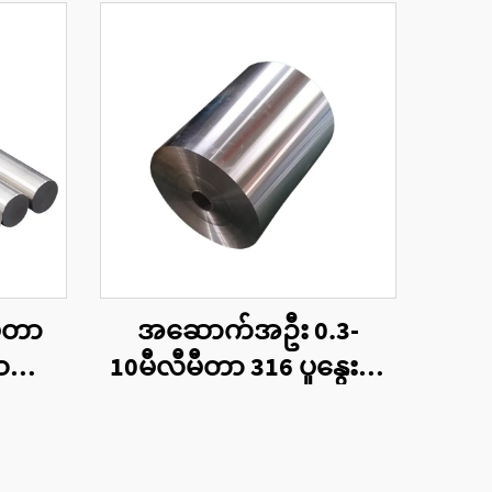
မီတာ
အဆောက်အဦး 0.3-
တ္တု
10မီလီမီတာ 316 ပူနွေးစွာ
်း
ထုတ်လုပ်ထားသောသတ္တု
ပြွန်ပိုင်း