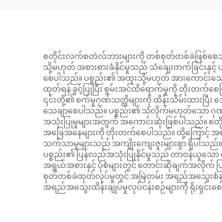
စတိုင်းလက်စတဲလ်ဘားများကို တစ်စုတ်တစ်ခဲဖြစ်စေသည
သို့မဟုတ် အစားစားခံနိုင်မှုသည် သံချေးတက်ခြင်းနှင
စေပါသည်။ ပစ္စည်း၏ အထူးသို့မဟုတ် အားကောင်းသော အ
ထုတ်ရန် ခွင့်ပြုပြီး စွမ်းအင်ထိရောက်မှုကို တိုး
၎င်းတို့၏ စက်မှုဂုဏ်သတ္တိများကို ထိန်းသိမ်းထားပြီ
သေချာစေပါသည်။ ပစ္စည်း၏ သံလိုက်မဟုတ်သော ဂုဏ်သတ
အသုံးပြုမှုများအတွက် အကောင်းဆုံးဖြစ်ပါသည်။ စတ
အခြေအနေများကို တိုးတက်စေပါသည်။ ထို့ကြောင့် အစာ
သက်သာမှုများသည် အကျိုးကျေးဇူးများစွာ ရှိပါသည်။ အက
ပစ္စည်း၏ ပြန်လည်အသုံးပြုနိုင်မှုသည် တာဝန်ယူသော ထု
အရွယ်အစားနှင့် ပုံစံများတွင် တောင်းဆိုချက်အလိုက်
စုတ်တစ်ခဲထုတ်လုပ်မှုတွင် အမြဲတမ်း အရည်အသွေးစံနှု
အရည်အသွေးထိန်းချုပ်မှုလုပ်ငန်းစဉ်များကို ရိုးရှင်