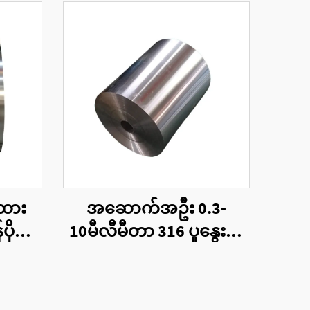
်ထား
အဆောက်အဦး 0.3-
ိုင်း
10မီလီမီတာ 316 ပူနွေးစွာ
င်
ထုတ်လုပ်ထားသောသတ္တု
ပြွန်ပိုင်း