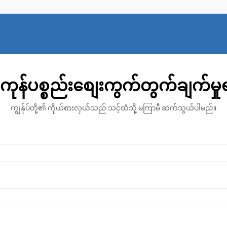
အစိတ်အပိုင်းများအဖြစ် ပေါ်လာခဲ့ပါသည်။
ကုန်ပစ္စည်းစျေးကွက်တွက်ချက်မှ
ကျွန်ုပ်တို့၏ ကိုယ်စားလှယ်သည် သင့်ထံသို့ မကြာမီ ဆက်သွယ်ပါမည်။