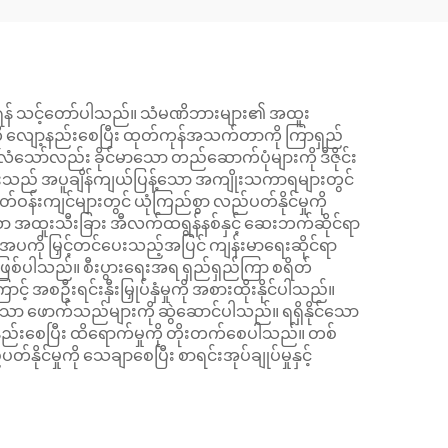
ပြုရန် သင့်တော်ပါသည်။ သံမဏိဘားများ၏ အထူး
တ်ကို လျော့နည်းစေပြီး ထုတ်ကုန်အသက်တာကို ကြာရှည်
ော်လည်း ခိုင်မာသော တည်ဆောက်ပုံများကို ဒီဇိုင်း
များသည် အပူချိန်ကျယ်ပြန့်သော အကျိုးသကာရများတွင်
ဝန်းကျင်များတွင် ယုံကြည်စွာ လည်ပတ်နိုင်မှုကို
ာ အထူးသီးခြား အီလက်ထရွန်နစ်နှင့် ဆေးဘက်ဆိုင်ရာ
ကို မြှင့်တင်ပေးသည့်အပြင် ကျန်းမာရေးဆိုင်ရာ
ဖြစ်ပါသည်။ စီးပွားရေးအရ ရှည်ရှည်ကြာ စရိတ်
စဦးရင်းနှီးမြှုပ်နှံမှုကို အစားထိုးနိုင်ပါသည်။
ုက်သော ဖောက်သည်များကို ဆွဲဆောင်ပါသည်။ ရရှိနိုင်သော
့နည်းစေပြီး ထိရောက်မှုကို တိုးတက်စေပါသည်။ တစ်
်မှုကို သေချာစေပြီး စာရင်းအုပ်ချုပ်မှုနှင့်