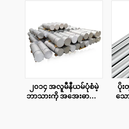
၂၀၁၄ အလူမီနီယမ်ပုံစံမဲ့
ပိုး
ဘာသားကို အအေးဓာတ်ခံ
သော
ပေးသော ပေးသွင်းသူများ