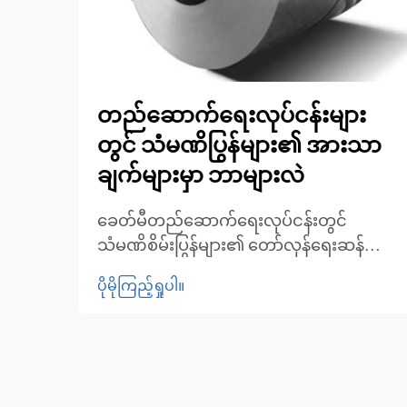
တည်ဆောက်ရေးလုပ်ငန်းများ
တွင် သံမဏိပြွန်များ၏ အားသာ
ချက်များမှာ ဘာများလဲ
ခေတ်မီတည်ဆောက်ရေးလုပ်ငန်းတွင်
သံမဏိစိမ်းပြွန်များ၏ တော်လှန်ရေးဆန်
သော သက်ရောက်မှု။ တည်ဆောက်ရေးနှင့်
ပိုမိုကြည့်ရှုပါ။
မိုးလေဝသဆိုင်ရာ အမြဲပြောင်းလဲနေသော
ကမ္ဘာတွင် သံမဏိစိမ်းပြွန်များသည် ခိုင်မာမှု၊
ပြောင်းလဲအသုံးပြုနိုင်မှုနှင့် အလှအပဆိုင်ရာ
ဂုဏ်သတ္တိတို့ကို ပေါင်းစပ်ထားသော အဓိက
အသုံးပြုသည့် ပစ္စည်းအဖြစ် ပေါ်ပေါက်လာခဲ့