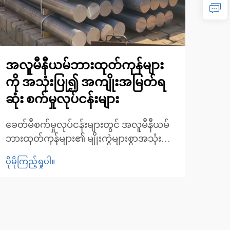
အလူမီနီယမ်ဘားထုတ်ကုန်များ
အကေ
ကို အသုံးပြု၍ အကျိုးအမြတ်ရ
အတွ
ဆုံး စက်မှုလုပ်ငန်းများ
ကို
ခေတ်မီစက်မှုလုပ်ငန်းများတွင် အလူမီနီယမ်
စက်မ
ဘားထုတ်ကုန်များ၏ မျိုးကွဲများစွာအသုံးဝင်
မ် c
မှု။ အားသန်မှု၊ ပေါ့ပါးမှုနှင့် ချေးမတက်နိုင်
စျေးန
ပိုမိုကြည့်ရှုပါ။
ပိုမို
သည့်ဂုဏ်သတ္တိတို့ကို ပေါင်းစပ်ထား
သင့်
သောကြောင့် အလူမီနီယမ်ဘားထုတ်ကုန်များ
အလွန
ကို စက်မှုလုပ်ငန်းများစွာတွင် ကျယ်
ထုတ်
ကျယ်ပြန့်ပြန့်အသုံးပြုကြသည်။ ဤ
ဆောက
ထုတ်ကုန်များသည် ကောင်းမွန်သော...
သည်ဖ