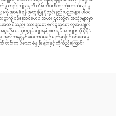
်မှု တည်ကြည်မှုကို ထိန်းသိမ်းနိုင်သည်။ ထုတ်လုပ်မှု
ေးကို အာမခံရန် အထူးပြု ပုံသွင်းနည်းပညာများ ပါဝင်
စွာကို ဝန်ဆောင်ပေးပါတယ်။ ၎င်းတို့၏ အသုံးများမှာ
အထိ ရှိသည်။ ဘားများမှာ စက်မှုဆိုင်ရာ လိုအပ်ချက်
ူချိန်၊ ဓာတုပစ္စည်းများနှင့် စက်မှုဖိအားများကို ပိုမိုခံ
်ထရွန်နစ် စမ်းသပ်မှုနှင့် မျက်နှာပြင် စစ်ဆေးမှု
င်းကျပ်သော စံနှုန်းများနှင့် ကိုက်ညီကြောင်း