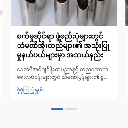
စက်မှုဆိုင်ရာ ဖွဲ့စည်းပုံများတွင်
သံမဏိအိုးထည်များ၏ အသုံးပြု
မှုနယ်ပယ်များမှာ အဘယ်နည်း
ခေတ်မီအင်ဂျင်နီယာပညာနှင့် တည်ဆောက်
ရေးလုပ်ငန်းများတွင် သံမဏိပြွန်များ၏ စွမ်း
ဆောင်ရည်မြင့်မားမှုကို နားလည်ခြင်း။ ယနေ့
ပိုမိုကြည့်ရှုပါ။
ခေတ် စက်မှုအင်ဂျင်နီယာပညာနှင့်
တည်ဆောက်ရေးနယ်ပယ်တိုးတက်လာသည့်
အလျောက် သံမဏိပြွန်များသည် ခိုင်မာမှု၊
ခံနိုင်ရည်ရှိမှုနှင့် အသုံးဝင်မှုများကို ပေါင်းစပ်
ထားသော မဖြစ်မနေလိုအပ်သည့်