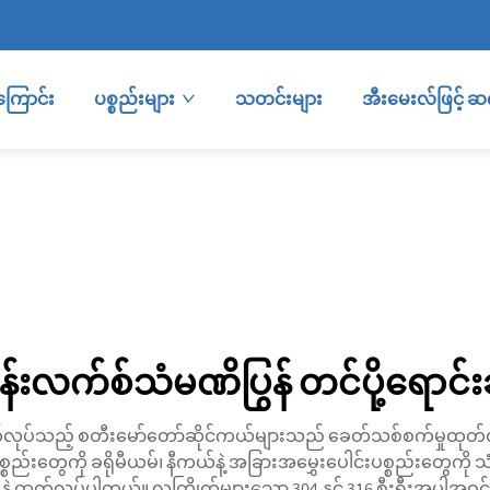
ကြောင်း
ပစ္စည်းများ
သတင်းများ
အီးမေးလ်ဖြင့် 
်းလက်စ်သံမဏိပြွန် တင်ပို့ရောင်
လုပ်သည့် စတီးမော်တော်ဆိုင်ကယ်များသည် ခေတ်သစ်စက်မှုထုတ်လ
်းတွေကို ခရိုမီယမ်၊ နီကယ်နဲ့ အခြားအမွှေးပေါင်းပစ္စည်းတွေကို သံမဏိန
ေနဲ့ ထုတ်လုပ်ပါတယ်။ လူကြိုက်များသော 304 နှင့် 316 စီးရီးအပါအဝင် 