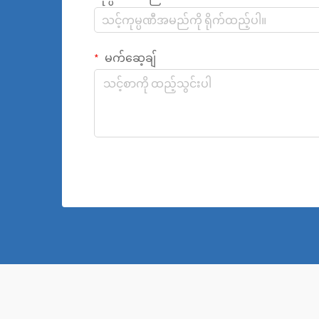
မက်ဆေ့ချ်