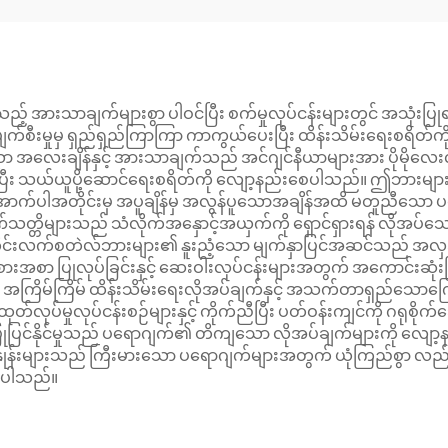
့် အားသာချက်များစွာ ပါဝင်ပြီး စက်မှုလုပ်ငန်းများတွင် အသုံး
့် ပျက်စီးမှုမှ ရှည်ရှည်ကြာကြာ ကာကွယ်ပေးပြီး ထိန်းသိမ်းရေးစရိ
လေးချိန်နှင့် အားသာချက်သည် အင်ဂျင်နီယာများအား ပိုမိုလေးလံသ
တက်စေပြီး သယ်ယူပို့ဆောင်ရေးစရိတ်ကို လျော့နည်းစေပါသည်။ ဤဘား
း အောက်ပါအတိုင်းမှ အပူချိန်မှ အလွန်ပူသောအချိန်အထိ မတူညီသော ပတ်
္တိများသည် သံလိုက်အနှောင့်အယှက်ကို ရှောင်ရှားရန် လိုအပ်သေ
ိုင်းလက်စတဲလ်ဘားများ၏ နူးညံ့သော မျက်နှာပြင်အဆင်သည် အလှအပ
းအစာ ပြုလုပ်ခြင်းနှင့် ဆေးဝါးလုပ်ငန်းများအတွက် အကောင်းဆုံး
ြိမ်ကြိမ် ထိန်းသိမ်းရေးလိုအပ်ချက်နှင့် အသက်တာရှည်သောကြောင့် အ
တ်လုပ်မှုလုပ်ငန်းစဉ်များနှင့် ကိုက်ညီပြီး ပတ်ဝန်းကျင်ကို ဂရုစိ
 ပြုပြင်နိုင်မှုသည် ပရောဂျက်၏ တိကျသော လိုအပ်ချက်များကို လျော
န်းများသည် ကြီးမားသော ပရောဂျက်များအတွက် ယုံကြည်စွာ လည်ပတ်နိုင
းစေပါသည်။