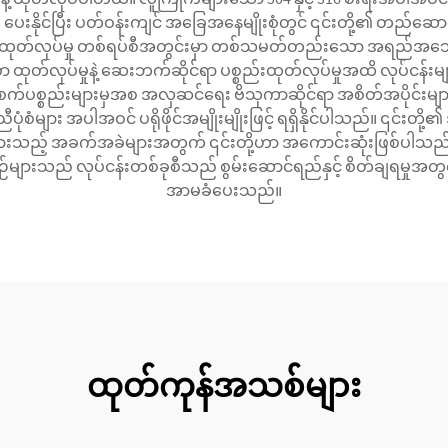
 ပေးနိုင်ပြီး ပတ်ဝန်းကျင် အခြေအနေမျိုးစုံတွင် ၎င်းတို့၏ တည်ဆောက
န်နှင့် ထုတ်လုပ်မှု တစ်ရပ်စီအတွင်းမှာ တစ်သမတ်တည်းသော အရည်အသွ
ပ်မှုနဲ့ ဆေးဘက်ဆိုင်ရာ ပစ္စည်းထုတ်လုပ်မှုအထိ လုပ်ငန်းများ
က်ပစ္စည်းများမှအစ အလှဆင်ရေး ဗိသုကာဆိုင်ရာ အစိတ်အပိုင်းများ
စံများ အပါအဝင် ပရိုဖိုင်အမျိုးမျိုးဖြင့် ရရှိနိုင်ပါသည်။ ၎င်းတို့၏ အပ
သွားသည့် အခက်အခဲများအတွက် ၎င်းတို့ဟာ အကောင်းဆုံးဖြစ်ပါသည်။ အူလ
းသည် လုပ်ငန်းတစ်ခုစီသည် စွမ်းဆောင်ရည်နှင့် စိတ်ချရမှုအတွက် တ
အာမခံပေးသည်။
ထုတ်ကုန်အသစ်များ