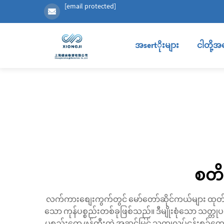
[email protected]
အsertိုးများ
ငါတို့အ
စတိန
လက်ကားစျေးကွက်တွင် မော်တော်ဆိုင်ကယ်များ ထုတ်
သော ကုန်ပစ္စည်းတစ်ခုဖြစ်သည်။ ဒီမျိုးစုံသော သတ္တုပစ္စည
ပစ္စည်းတွေ ဖန်တီးတဲ့ အဆင့်မြင့် သတ္တုလုပ်ငန်းစဉ်တွ