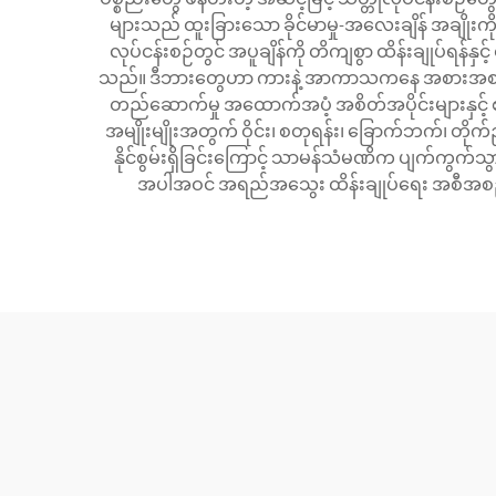
များသည် ထူးခြားသော ခိုင်မာမှု-အလေးချိန် အချိုးကို
လုပ်ငန်းစဉ်တွင် အပူချိန်ကို တိကျစွာ ထိန်းချုပ်ရ
သည်။ ဒီဘားတွေဟာ ကားနဲ့ အာကာသကနေ အစားအစာ ထုတ်လု
တည်ဆောက်မှု အထောက်အပံ့ အစိတ်အပိုင်းများနှင့် စ
အမျိုးမျိုးအတွက် ဝိုင်း၊ စတုရန်း၊ ခြောက်ဘက်၊ တိုက်ညီပုံ
နိုင်စွမ်းရှိခြင်းကြောင့် သာမန်သံမဏိက ပျက်ကွက်
အပါအဝင် အရည်အသွေး ထိန်းချုပ်ရေး အစီအစဉ်မျာ