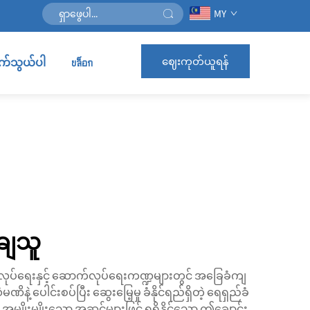
MY
ဈေးကုတ်ယူရန်
ဆက်သွယ်ပါ
บล็อก
းချသူ
ုပ်ရေးနှင့် ဆောက်လုပ်ရေးကဏ္ဍများတွင် အခြေခံကျ
ဲ့ ပေါင်းစပ်ပြီး ဆွေးမြေ့မှု ခံနိုင်ရည်ရှိတဲ့ ရေရှည်ခံ
အမျိုးမျိုးသော အဆင့်များဖြင့် ရရှိနိုင်သော ဤချောင်း