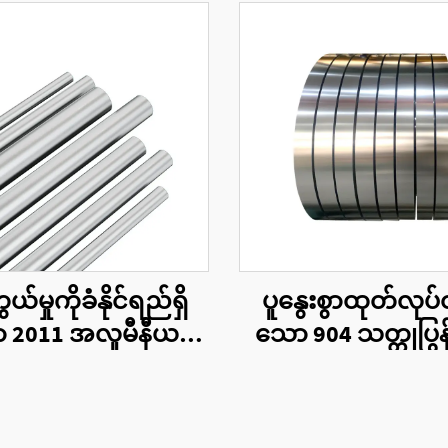
တွယ်မှုကိုခံနိုင်ရည်ရှိ
ပူနွေးစွာထုတ်လုပ
 2011 အလူမီနီယမ်
သော 904 သတ္တုပြွန်ပ
အလွှာပြွန်များ
2B BA မျက်နှာပြ