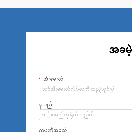
ပါသည်။
အခမဲ့
အီးမေးလ်
နာမည်
ကုမ္ပဏီအမည်