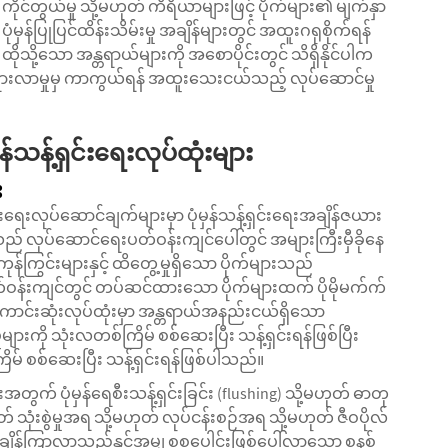
် ကိုင်တွယ်မှု သို့မဟုတ် ကိရိယာများဖြင့် ပိုက်များ၏ မျက်နှာ
ပုံမှန်ပြုပြင်ထိန်းသိမ်းမှု အချိန်များတွင် အထူးဂရုစိုက်ရန်
သို့သော အန္တရာယ်များကို အစောပိုင်းတွင် သိရှိနိုင်ပါက
ိုးရွားလာမှုမှ ကာကွယ်ရန် အထူးသေးငယ်သည့် လုပ်ဆောင်မှု
သန့်ရှင်းရေးလုပ်ထုံးများ
း
ေးလုပ်ဆောင်ချက်များမှာ ပုံမှန်သန့်ရှင်းရေးအချိန်ဇယား
န်းသည် လုပ်ဆောင်ရေးပတ်ဝန်းကျင်ပေါ်တွင် အများကြီးမှီခိုနေ
န်ကြွင်းများနှင့် ထိတွေ့မှုရှိသော ပိုက်များသည်
တ်ဝန်းကျင်တွင် တပ်ဆင်ထားသော ပိုက်များထက် ပိုမိုမက်က်
်းဆုံးလုပ်ထုံးမှာ အန္တရာယ်အနည်းငယ်ရှိသော
ားကို သုံးလတစ်ကြိမ် စစ်ဆေးပြီး သန့်ရှင်းရန်ဖြစ်ပြီး
် စစ်ဆေးပြီး သန့်ရှင်းရန်ဖြစ်ပါသည်။
တွက် ပုံမှန်ရေစီးသန့်ရှင်းခြင်း (flushing) သို့မဟုတ် ဓာတု
 သုံးစွဲမှုအရ သို့မဟုတ် လုပ်ငန်းစဉ်အရ သို့မဟုတ် ဇီဝပိုလ်
း အချိန်ကြာလာသည်နှင့်အမျှ စုစုပေါင်းဖြစ်ပေါ်လာသော စနစ်