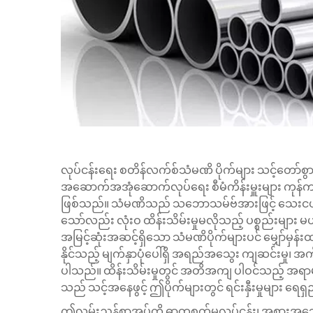
လုပ်ငန်းရေး
စတိန်လက်စ်သံမဏိ ပိုက်များ
သင့်တော်စွာ
အဆောက်အအုံဆောက်လုပ်ရေး စီမံကိန်းမှူးများ ကုန်က
ဖြစ်သည်။ သံမဏိသည် သဘောသမ်ဗ်အားဖြင့် သေးငယ်သော အ
သော်လည်း လုံးဝ ထိန်းသိမ်းမှုမလိုသည့် ပစ္စည်းများ မ
အမြင့်ဆုံးအဆင့်ရှိသော သံမဏိပိုက်များပင် မျှော်မ
နိုင်သည့် မျက်နှာပုံပေါ်ရှိ အရည်အသွေး ကျဆင်းမှု၊ အက်
ပါသည်။ ထိန်းသိမ်းမှုတွင် အတိအကျ ပါဝင်သည့် အရာများက
သည် သင့်အနေဖွင့် ဤပိုက်များတွင် ရင်းနှီးမှုများ 
ဤလမ်းညွှန်စာအုပ်ကို ဓာတုစက်မှုလုပ်ငန်း၊ အစားအသေ