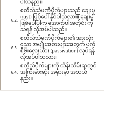
ပါသနည်း။
စတီလ်သံမဏီပိုက်များသည် ချေးမှု
(rust) ဖြစ်ပေါ်နိုင်ပါသလား။ ချေးမှု
ဖြစ်ပေါ်ပါက အောက်ပါအတိုင်း ကု
သရန် လိုအပ်ပါသည်။
စတီလ်သံမဏိပိုက်များ၏ အားလုံး
သော အမျိုးအစားများအတွက် ပက်
စီဗီးလေးယား (passivation) လုပ်ရန်
လိုအပ်ပါသလား။
စတီလ်ပိုက်များကို ထိန်းသိမ်းရာတွင်
အကြီးမားဆုံး အမှားမှာ အဘယ်
နည်း။