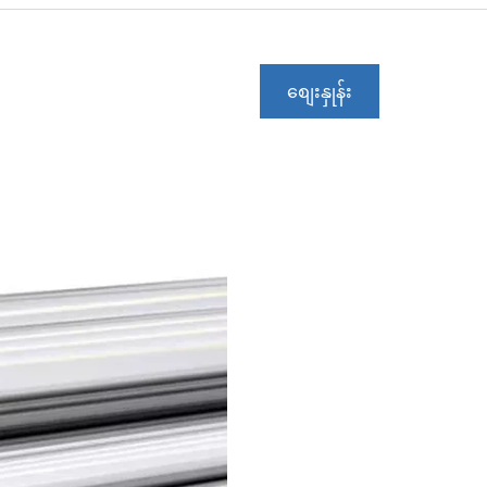
စျေးနှုန်း
ကောက်ယူရန်