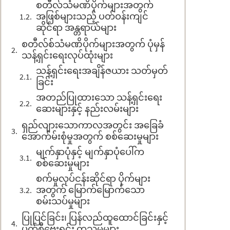
စတီလ်သံမဏိပိုက်များအတွက်
အဖြစ်များသည့် ပတ်ဝန်းကျင်
ဆိုင်ရာ အန္တရာယ်များ
စတီလ်စ်သံမဏိပိုက်များအတွက် ပုံမှန်
သန့်ရှင်းရေးလုပ်ထုံးများ
သန့်ရှင်းရေးအချိန်ဇယား သတ်မှတ်
ခြင်း
အတည်ပြုထားသော သန့်ရှင်းရေး
ဆေးများနှင့် နည်းလမ်းများ
ရှည်လျားသောကာလအတွင်း အခြေခံ
အောက်မ်းစုံမှုအတွက် စစ်ဆေးမှုများ
မျက်နှာပုံနှင့် မျက်နှာပုံပေါ်က
စစ်ဆေးမှုများ
စက်မှုလုပ်ငန်းဆိုင်ရာ ပိုက်များ
အတွက် မြောက်မြောက်သော
စမ်းသပ်မှုများ
ပြုပြင်ခြင်း၊ ပြန်လည်ထူထောင်ခြင်းနှင့်
ပက်စီဗေးရှင်း ကုသမှုများ