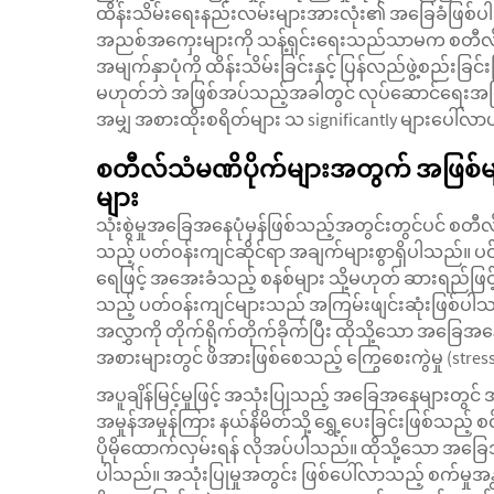
ထိန်းသိမ်းရေးနည်းလမ်းများအားလုံး၏ အခြေခံဖြစ်ပါ
အညစ်အကှေးများကို သန့်ရှင်းရေးသည်သာမက စတီလ်
အမျက်နှာပုံကို ထိန်းသိမ်းခြင်းနှင့် ပြန်လည်ဖွဲ့စည်
မဟုတ်ဘဲ အဖြစ်အပ်သည့်အခါတွင် လုပ်ဆောင်ရေးအဖြ
အမျှ အစားထိုးစရိတ်များ သ significantly များပေါ်လ
စတီလ်သံမဏိပိုက်များအတွက် အဖြစ်မျာ
များ
သုံးစွဲမှုအခြေအနေပုံမှန်ဖြစ်သည့်အတွင်းတွင်ပင် စတီလ
သည့် ပတ်ဝန်းကျင်ဆိုင်ရာ အချက်များစွာရှိပါသည်။
ရေဖြင့် အအေးခံသည့် စနစ်များ သို့မဟုတ် ဆားရည်ဖြင့် 
သည့် ပတ်ဝန်းကျင်များသည် အကြမ်းဖျင်းဆုံးဖြစ်ပါ
အလွှာကို တိုက်ရိုက်တိုက်ခိုက်ပြီး ထိုသို့သော အ
အစားများတွင် ဖိအားဖြစ်စေသည့် ကြွေစေးကွဲမှု (stress 
အပူချိန်မြင့်မှုဖြင့် အသုံးပြုသည့် အခြေအနေများတွင
အမှုန်အမှုန်ကြား နယ်နိမိတ်သို့ ရွှေ့ပေးခြင်းဖြစ်သည့် စင
ပိုမိုထောက်လှမ်းရန် လိုအပ်ပါသည်။ ထိုသို့သော အခြ
ပါသည်။ အသုံးပြုမှုအတွင်း ဖြစ်ပေါ်လာသည့် စက်မှုအန္တရ