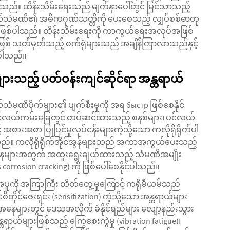
သည်။ ထိန်းသိမ်းရေးသည် မျက်နှာပေါ်တွင် မြင်သာသည့်
သံမဏိ၏ အဓိကဂုဏ်သတ္တိကို ပေးစေသည့် လျှပ်စစ်ဓာတု
းခြင်းဖြစ်ပါသည်။ ထိန်းသိမ်းရေးကို ကာကွယ်ရေးအလုပ်အဖြစ်
စ် သတ်မှတ်သည့် စက်ရုံများသည် အချိန်ကြာလာသည်နှင့်
ာပါသည်။
းသည့် ပတ်ဝန်းကျင်ဆိုင်ရာ အန္တရာယ်
်သံမဏိပိုက်များ၏ ပျက်စီးမှုကို အရ быстр ဖြစ်စေနိုင်
 ပင်လယ်ကမ်းခြေတွင် တပ်ဆင်ထားသည့် စနစ်များ၊ ပင်လယ်
အစားအစာ ပြုပြင်မှုလုပ်ငန်းများကဲ့သို့သော ကလိုရိုရိုက်ပါ
သည်။ ကလိုရိုရိုက်အိုင်အွန်များသည် အကာအကွယ်ပေးသည့်
ခြေအနေများအတွက် အထူးရွေးချယ်ထားသည့် သံမဏိအမျိုး
corrosion cracking) ကို ဖြစ်ပေါ်စေနိုင်ပါသည်။
် အပူကို အကြာကြီး ထိတ်တွေ့မှုကြောင့် ကရိုမီယမ်သည်
်စီတိုင်ဇေးရှင်း (sensitization) ကဲ့သို့သော အန္တရာယ်များ
ေအနေများတွင် ဒေသအလိုက် ခံနိုင်ရည်များ လျော့နည်းသွား
ာယ်များဖြစ်သည့် ကြွေစေးကွဲမှု (vibration fatigue)၊