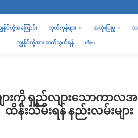
ျွန်ုပ်တို့အကြောင်း
ထုတ်ကုန်များ
အသုံးပြုမှု
သတ
ကျွန်ုပ်တို့အား ဆက်သွယ်ရန်
บล็อก
်များကို ရှည်လျားသောကာလအထိ 
ထိန်းသိမ်းရန် နည်းလမ်းများ