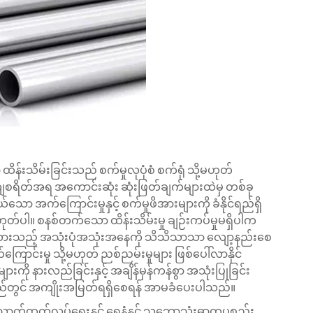
 ထိန်းသိမ်းခြင်းသည် စက်မှုလုပုံစံ စက်ရုံ သို့မဟုတ်
ျစရိတ်အရ အကောင်းဆုံး ဆုံးဖြတ်ချက်များထဲမှ တစ်ခု
က်ကြောင်းမှုနှင့် စက်မှုဖိအားများကို ခံနိုင်ရည်ရှိ
ဟုတ်ပါ။ စနစ်တက်သော ထိန်းသိမ်းမှု ချဉ်းကပ်မှုမရှိပါက
ှန်းထားသည့် အသုံးပုံအသုံးအနေကို သိသိသာသာ လျော့နည်းစေ
ကြောင်းမှု သို့မဟုတ် ညစ်ညမ်းမှုများ ဖြစ်ပေါ်လာနိုင်
ို နားလည်ခြင်းနှင့် အချိန်မှန်ကန်စွာ အသုံးပြုခြင်း
ရေရှည်တွင် အကျိုးအမြတ်ရရှိစေရန် အာမခံပေးပါသည်။
ာက်ထုတ်လုပ်ရေးနှင့် ရေနံနှင့် သဘောသုံးဓာတုပစ္စည်း