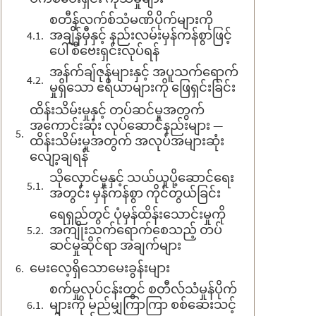
စတီန်လက်စ်သံမဏိပိုက်များကို
အချိန်မှီနှင့် နည်းလမ်းမှန်ကန်စွာဖြင့်
ပေါ်စီဗေးရှင်းလုပ်ရန်
အန်က်ချ်ဇုန်များနှင့် အပူသက်ရောက်
မှုရှိသော ဧရိယာများကို ဖြေရှင်းခြင်း
ထိန်းသိမ်းမှုနှင့် တပ်ဆင်မှုအတွက်
အကောင်းဆုံး လုပ်ဆောင်နည်းများ —
ထိန်းသိမ်းမှုအတွက် အလုပ်အများဆုံး
လျော့ချရန်
သိုလှောင်မှုနှင့် သယ်ယူပို့ဆောင်ရေး
အတွင်း မှန်ကန်စွာ ကိုင်တွယ်ခြင်း
ရေရှည်တွင် ပုံမှန်ထိန်းသောင်းမှုကို
အကျိုးသက်ရောက်စေသည့် တပ်
ဆင်မှုဆိုင်ရာ အချက်များ
မေးလေ့ရှိသောမေးခွန်းများ
စက်မှုလုပ်ငန်းတွင် စတီလ်သံမှုန်ပိုက်
များကို မည်မျှကြာကြာ စစ်ဆေးသင့်