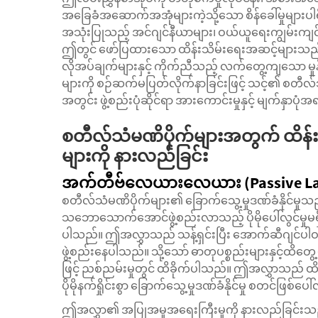
အခြေခံအဆောက်အအုံများကဲ့သို့သော စိန်ခေါ်မှုများပါ
အသုံးပြုသည့် အင်ဂျင်နီယာများ၊ ဝယ်ယူရေးကျွမ်းကျင်သူ
ဤတွင် ဖော်ပြထားသော ထိန်းသိမ်းရေးအဆင့်များသည်
လိုအပ်ချက်များနှင့် ကိုက်ညီသည့် လက်တွေ့ကျသော မှ
များကို စဉ်ဆက်မပြတ်လိုက်နာခြင်းဖြင့် သင့်၏ စတီလ်သ
အတွင်း ဖွဲ့စည်းပုံဆိုင်ရာ အားကောင်းမှုနှင့် မျက်နှာပ
စတီလ်သံမဏိပိုက်များအတွက် ထိန်း
များကို နားလည်ခြင်း
အက်တီဗ်လေယားလေယား (Passive Layer
စတီလ်သံမဏိပိုက်များ၏ ခြောက်သွေ့မှုဒဏ်ခံနိုင်မှုသည်
သဘောသောက်အောင်ဖွဲ့စည်းလာသည့် ပိုမိုပေါ်လွင်မှုမ
ပါသည်။ ဤအလွှာသည် သန့်ရှင်းပြီး အောက်ဆီဂျင်ပါ
ဖွဲ့စည်းနေပါသည်။ သို့သော် ဓာတုပစ္စည်းများနှင့်ထိတွေ့မှု
ဖြင့် ညစ်ညမ်းမှုတွင် ထိခိုက်ပါသည်။ ဤအလွှာသည် ထ
ပိုမိုနက်ရှိုင်းစွာ ခြောက်သွေ့မှုဒဏ်ခံနိုင်မှု စတင်ဖြစ်
ဤအလွှာ၏ အပြုအမှုအရေးကြီးမှုကို နားလည်ခြင်းသည