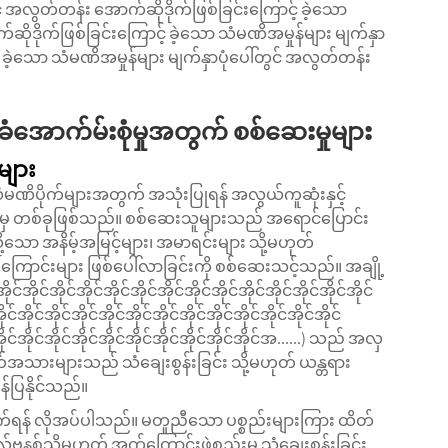
ွင် အလွတ်တန်း အောက်ဆိုဒိုက်ဖြစ်ခြင်းကြောင့် ခဲ့သော
ဆိုဒိုက်ဖြစ်ခြင်းကြောင့် ခဲ့သော သံမဏိအမှုန်များ မျက်နှာ
် ခဲ့သော သံမဏိအမှုန်များ မျက်နှာပုံပေါ်တွင် အလွတ်တန်း
ာက်မ်းစုံမှုအတွက် စစ်ဆေးမှုများ
ုများ
ံမဏိပိုက်များအတွက် အသုံးပြုရန် အလွယ်ကူဆုံးနှင့်
းထဲမှ တစ်ခုဖြစ်သည်။ စစ်ဆေးသူများသည် အရောင်ပြောင်း
သို့သော အနိမ့်အမြင့်များ၊ အမာရင်းများ သို့မဟုတ်
်ကြောင်းများ ဖြစ်ပေါ်လာခြင်းကို စစ်ဆေးသင့်သည်။ အချို့
င်အိုင်အိုင်အိုင်အိုင်အိုင်အိုင်အိုင်အိုင်အိုင်အိုင်အိုင်အိုင်
ိုင်အိုင်အိုင်အိုင်အိုင်အိုင်အိုင်အိုင်အိုင်အိုင်အိုင်အိုင်အိုင်
င်အိုင်အိုင်အိုင်အိုင်အိုင်အိုင်အိုင်အိုင်အိုင်အိုင်အ......) သည် အလှ
းများသည် သံချေးစွန်းခြင်း သို့မဟုတ် ယန္တရား
န်ပြနိုင်သည်။
ုက်ရန် လိုအပ်ပါသည်။ မတူညီသော ပစ္စည်းများကြား ထိတ်
လ်ဗနစ်သို့မဟုတ် အက်ကြောင်းဖွဲ့စည်းမှု သံချေးစွန်းခြင်း