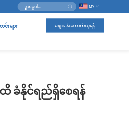
MY
စျေးနှုန်းကောက်ယူရန်
င်းများ
ခံနိုင်ရည်ရှိစေရန်