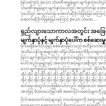
ခြင်းကြောင့် ခဲ့သော သံမဏိအမှုန်များ မျက်နှာပုံပေါ်တ
သံမဏိအမှုန်များ မျက်နှာပုံပေါ်တွင် အလွတ်တန်း အောက်
ပုံပေါ်တွင် အလွတ်တန်း အောက်ဆိုဒိုက်ဖြစ်ခြင်းကြောင့
အောက်ဆိုဒိုက်ဖြစ်ခြင်းကြောင့် ခဲ့သော သံမဏ......
ရှည်လျားသောကာလအတွင်း အခြေခံအေ
မျက်နှာပုံနှင့် မျက်နှာပုံပေါ်က စစ်ဆေးမှ
မိုက်ခရိုစကော့ပ်ဖြင့် စစ်ဆေးခြင်းသည် စတီန်လက်စ်သ
အသိပေးနိုင်မှုအများဆုံး ထိန်းသိမ်းရေးကိရိယာမျာ
ခြင်း၊ မျက်နှာပြင်ပေါ်တွင် စွန်းထင်နေခြင်း၊ သံချေးကဲ့
ပေါင်းစည်းမှုများနှင့် အထောက်အပံ့များအနီးတွင် အက
သော မျက်နှာပြင်အရောင်ပြောင်းမှုများ (ဥပမါ- အိုင်ဗ်ဒီအိုင်အို
အိုင်အိုင်အိုင်အိုင်အိုင်အိုင်အိုင်အိုင်အိုင်အိုင်အိုင်အိုင်အိုင်အ
အိုင်အိုင်အိုင်အိုင်အိုင်အိုင်အိုင်အိုင်အိုင်အိုင်အိုင်အိုင်အို
ဆင်ရေးအတွက်သာဖြစ်သော်လည်း အခြားသော အမှတ်အသာ
အားဖြင့် ဖိအားပေးခြင်း၏ အစောပိုင်းအဆင့်များကို ညွှ
ပိုက်အထောက်အပံ့များနှင့် ကလမ်းများကို အထူးဂရုစိ
တွေ့နေသော နေရာများတွင် စိုထောင်မှုများ စုပုံနေပြီး ဂဲ