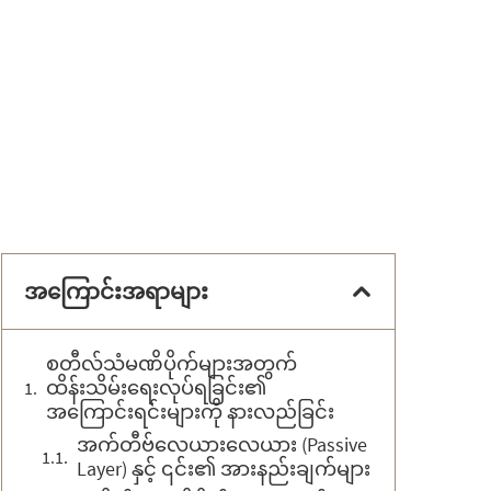
အကြောင်းအရာများ
စတီလ်သံမဏိပိုက်များအတွက်
ထိန်းသိမ်းရေးလုပ်ရခြင်း၏
အကြောင်းရင်းများကို နားလည်ခြင်း
အက်တီဗ်လေယားလေယား (Passive
Layer) နှင့် ၎င်း၏ အားနည်းချက်များ