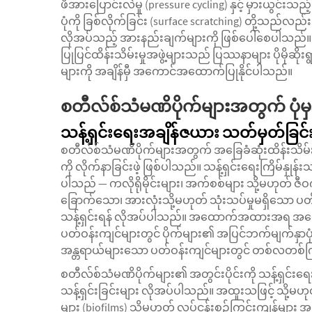
ဖိအားပြောင်းလဲမှု (pressure cycling) နှင့် မှားယွင်းသည့
ပုံကို ခြစ်လိုက်ခြင်း (surface scratching) တို့သည်လည်း 
လိုအပ်သည့် အားနည်းချက်များကို ဖြစ်ပေါ်စေပါသည်။ ထို
ပြုပြင်ထိန်းသိမ်းမှုအဖွဲ့များသည် ပြဿနာများ ပိုမိုဆ
များကို အချိန်မှီ အကောင်အထောက်ပြုနိုင်ပါသည်။
စတီလ်စ်သံမဏိပိုက်များအတွက် ပုံမှန်
သန့်ရှင်းရေးအချိန်ဇယား သတ်မှတ်ခြင်
စတီလ်စ်သံမဏိပိုက်များအတွက် အခြေခံဆုံးထိန်းသိမ်းရ
ကို လိုက်နာခြင်းဖဲ့ ဖြစ်ပါသည်။ သန့်ရှင်းရေးကြိမ်နှု
ပါသည် — ကလိုရိုမိုင်းများ၊ အက်စစ်များ သို့မဟုတ် ဇီဝကု
ခြောက်သော၊ အားလုံးသို့မဟုတ် သုံးသပ်မှုမရှိသော ပ
သန့်ရှင်းရန် လိုအပ်ပါသည်။ အထောက်အထားအရ အကောင
ပတ်ဝန်းကျင်များတွင် ပိုက်များ၏ အပြင်ဘက်မျက်နှာပုံမျ
အန္တရာယ်များသော ပတ်ဝန်းကျင်များတွင် တစ်လတစ်ကြိမ
စတီလ်စ်သံမဏိပိုက်များ၏ အတွင်းပိုင်းကို သန့်ရှင်းရေးအ
သန့်ရှင်းခြင်းများ လိုအပ်ပါသည်။ အထူးသဖြင့် သို့မဟုတ်
များ (biofilms) သို့မဟုတ် လုပ်ငန်းစဉ်ကြွင်းကျန်မျာ