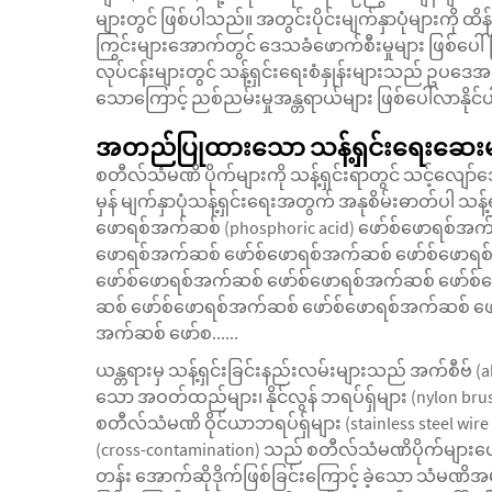
များတွင် ဖြစ်ပါသည်။ အတွင်းပိုင်းမျက်နှာပုံများကို ထိန
ကြွင်းများအောက်တွင် ဒေသခံဖောက်စီးမှုများ ဖြစ်ပေါ်ခြင်
လုပ်ငန်းများတွင် သန့်ရှင်းရေးစံနှုန်းများသည် ဥ
သောကြောင့် ညစ်ညမ်းမှုအန္တရာယ်များ ဖြစ်ပေါ်လာနိုင
အတည်ပြုထားသော သန့်ရှင်းရေးဆေးများ
စတီလ်သံမဏိ ပိုက်များကို သန့်ရှင်းရာတွင် သင့်လျော်
မှန် မျက်နှာပုံသန့်ရှင်းရေးအတွက် အနုစိမ်းဓာတ်ပါ သန့်ရ
ဖောရစ်အက်ဆစ် (phosphoric acid) ဖော်စ်ဖောရစ်အက
ဖောရစ်အက်ဆစ် ဖော်စ်ဖောရစ်အက်ဆစ် ဖော်စ်ဖောရစ
ဖော်စ်ဖောရစ်အက်ဆစ် ဖော်စ်ဖောရစ်အက်ဆစ် ဖော်စ
ဆစ် ဖော်စ်ဖောရစ်အက်ဆစ် ဖော်စ်ဖောရစ်အက်ဆစ် ဖေ
အက်ဆစ် ဖော်စ......
ယန္တရားမှ သန့်ရှင်းခြင်းနည်းလမ်းများသည် အက်စီဗ် (
သော အဝတ်ထည်များ၊ နိုင်လွန် ဘရပ်ရှ်များ (nylon br
စတီလ်သံမဏိ ဝိုင်ယာဘရပ်ရှ်များ (stainless steel wir
(cross-contamination) သည် စတီလ်သံမဏိပိုက်များပေါ်
တန်း အောက်ဆိုဒိုက်ဖြစ်ခြင်းကြောင့် ခဲ့သော သံမဏိအမှ