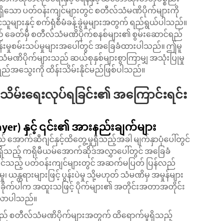
ရှိသော ပတ်ဝန်းကျင်များတွင် စတီလ်သံမဏိပိုက်များကို
များနှင့် စက်ရုံစီမံခန့်ခွဲမှုများအတွက် ရည်ရွယ်ပါသည်။
 ခေတ်မှီ စတီလ်သံမဏိပိုက်စနစ်များ၏ စွမ်းဆောင်ရည်
ုန်းမှုစမ်းသပ်မှုများအပေါ်တွင် အခြေခံထားပါသည်။ ဤမူ
ံမဏိပိုက်များသည် ဆယ်စုနှစ်များစွာကြာမျှ အသုံးပြုမှု
ုံအရည်အသွေးကို ထိန်းသိမ်းနိုင်မည်ဖြစ်ပါသည်။
သိမ်းရေးလုပ်ရခြင်း၏ အကြောင်းရင်း
) နှင့် ၎င်း၏ အားနည်းချက်များ
 အောက်ဆီဂျင်နှင့်ထိတွေ့မှုရှိသည့်အခါ မျက်နှာပုံပေါ်တွင်
ရှိသည့် ကရိုမီယမ်အောက်ဆိုဒ်အလွှာပေါ်တွင် အခြေခံ
ဝင်သည့် ပတ်ဝန်းကျင်များတွင် အဆက်မပြတ် ပြန်လည်
၊ ယန္တရားများဖြင့် ပွန်းပဲမှု သို့မဟုတ် သံမဏိမှ အမှုန်များ
ိခိုက်ပါက အထူးသဖြင့် ပိုက်များ၏ အတိုင်းအတာအတိုင်း
ပေါ်လာပါသည်။
် စတီလ်သံမဏိပိုက်များအတွက် ထိရောက်မှုရှိသည့်