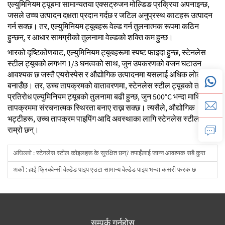
एल्युमिनियम ट्यूबमा सामान्यतया एक्सट्रुजन मोल्डिङ प्रक्रिया अपनाइन्छ,
जसले उच्च उत्पादन दक्षता प्रदान गर्दछ र जटिल अनुप्रस्थ काटहरू उत्पादन
गर्न सक्छ। तर, एल्युमिनियम ट्यूबहरू वेल्ड गर्न तुलनात्मक रूपमा कठिन
हुन्छन्, र आधार सामग्रीको तुलनामा वेल्डको शक्ति कम हुन्छ।
भारको दृष्टिकोणबाट, एल्युमिनियम ट्यूबहरूमा स्पष्ट फाइदा हुन्छ, स्टेनलेस
स्टील ट्यूबको लगभग 1/3 घनत्वको साथ, जुन उपकरणको वजन घटाउन
आवश्यक छ जस्तै एयरोस्पेस र औद्योगिक उत्पादनमा यसलाई अधिक लोकप्रिय
बनाउँछ। तर, उच्च तापक्रमको वातावरणमा, स्टेनलेस स्टील ट्यूबको ताप
प्रतिरोध एल्युमिनियम ट्यूबको तुलनामा बढी हुन्छ, जुन 500°C भन्दा माथिको
तापक्रममा संरचनात्मक स्थिरता बनाए राख्न सक्छ। त्यसैले, औद्योगिक
भट्टीहरू, उच्च तापक्रम पाइपिंग आदि अवस्थाका लागि स्टेनलेस स्टील ट्यूब
राम्रो छन्।
अघिल्लो :
स्टेनलेस स्टील कोइलहरू के सुरक्षित छन्? तपाईंलाई जान्न आवश्यक सबै कुरा
अर्को :
हाई-फ्रिक्वेन्सी वेल्डेड पाइप एउटा सामान्य वेल्डेड पाइप भन्दा कसरी फरक छ
सम्पर्क गर्नुहोस्