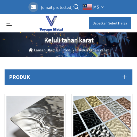
MS
[email protected]
Dapatkan Sebut Harga
Keluli tahan karat
Laman Utama
>
Produk
>
Keluli tahan karat
PRODUK