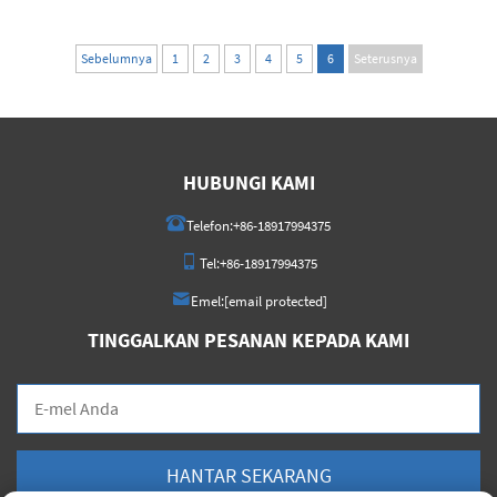
Sebelumnya
1
2
3
4
5
6
Seterusnya
HUBUNGI KAMI
Telefon:
+86-18917994375
Tel:
+86-18917994375
Emel:
[email protected]
TINGGALKAN PESANAN KEPADA KAMI
HANTAR SEKARANG