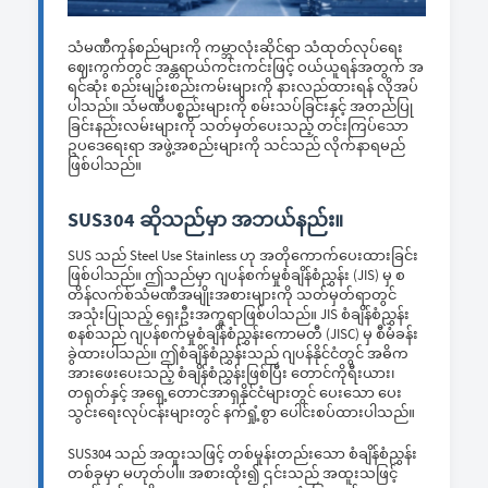
သံမဏီကုန်စည်များကို ကမ္ဘာလုံးဆိုင်ရာ သံထုတ်လုပ်ရေး
ဈေးကွက်တွင် အန္တရာယ်ကင်းကင်းဖြင့် ဝယ်ယူရန်အတွက် အ
ရင်ဆုံး စည်းမျဉ်းစည်းကမ်းများကို နားလည်ထားရန် လိုအပ်
ပါသည်။ သံမဏီပစ္စည်းများကို စမ်းသပ်ခြင်းနှင့် အတည်ပြု
ခြင်းနည်းလမ်းများကို သတ်မှတ်ပေးသည့် တင်းကြပ်သော
ဥပဒေရေးရာ အဖွဲ့အစည်းများကို သင်သည် လိုက်နာရမည်
ဖြစ်ပါသည်။
SUS304 ဆိုသည်မှာ အဘယ်နည်း။
SUS သည် Steel Use Stainless ဟု အတိုကောက်ပေးထားခြင်း
ဖြစ်ပါသည်။ ဤသည်မှာ ဂျပန်စက်မှုစံချိန်စံညွှန်း (JIS) မှ စ
တိန်လက်စ်သံမဏီအမျိုးအစားများကို သတ်မှတ်ရာတွင်
အသုံးပြုသည့် ရှေးဦးအက္ခရာဖြစ်ပါသည်။ JIS စံချိန်စံညွှန်း
စနစ်သည် ဂျပန်စက်မှုစံချိန်စံညွှန်းကောမတီ (JISC) မှ စီမံခန်း
ခွဲထားပါသည်။ ဤစံချိန်စံညွှန်းသည် ဂျပန်နိုင်ငံတွင် အဓိက
အားဖေးပေးသည့် စံချိန်စံညွှန်းဖြစ်ပြီး တောင်ကိုရီးယား၊
တရုတ်နှင့် အရှေ့တောင်အာရှနိုင်ငံများတွင် ပေးသော ပေး
သွင်းရေးလုပ်ငန်းများတွင် နက်ရှုံ့စွာ ပေါင်းစပ်ထားပါသည်။
SUS304 သည် အထူးသဖြင့် တစ်မှုန်းတည်းသော စံချိန်စံညွှန်း
တစ်ခုမှာ မဟုတ်ပါ။ အစားထိုး၍ ၎င်းသည် အထူးသဖြင့်