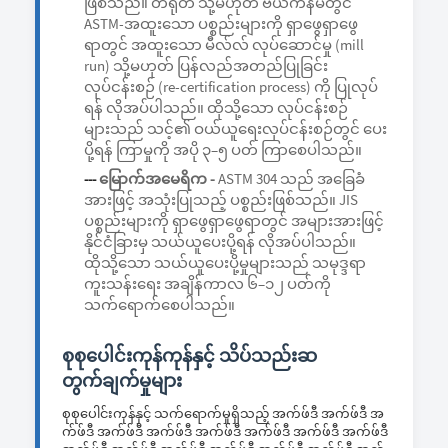
ဖြစ်သည်။ တရုတ် သို့မဟုတ် ဗီယက်နမ်တွင်
ASTM-အထူးသော ပစ္စည်းများကို ရှာဖွေရှာဖွေ
ရာတွင် အထူးသော မီလ်လ် လုပ်ဆောင်မှု (mill
run) သို့မဟုတ် ပြန်လည်အတည်ပြုခြင်း
လုပ်ငန်းစဉ် (re-certification process) ကို ပြုလုပ်
ရန် လိုအပ်ပါသည်။ ထိုသို့သော လုပ်ငန်းစဉ်
များသည် သင့်၏ ဝယ်ယူရေးလုပ်ငန်းစဉ်တွင် ပေး
ပို့ရန် ကြာမှုကို အပို ၃–၅ ပတ် ကြာစေပါသည်။
မြောက်အမေရိက -
ASTM 304 သည် အခြေခံ
---
အားဖြင့် အသုံးပြုသည့် ပစ္စည်းဖြစ်သည်။ JIS
ပစ္စည်းများကို ရှာဖွေရှာဖွေရာတွင် အများအားဖြင့်
နိုင်ငံခြားမှ သယ်ယူပေးပို့ရန် လိုအပ်ပါသည်။
ထိုသို့သော သယ်ယူပေးပို့မှုများသည် သမုဒ္ဒရာ
ကူးသန်းရေး အချိန်ကာလ ၆–၁၂ ပတ်ကို
သက်ရောက်စေပါသည်။
စုစုပေါင်းကုန်ကုန်နှင့် သိပ်သည်းဆ
တွက်ချက်မှုများ
စုစုပေါင်းကုန်နှင့် သက်ရောက်မှုရှိသည့် အက်ဖ်ဒီ အက်ဖ်ဒီ အ
က်ဖ်ဒီ အက်ဖ်ဒီ အက်ဖ်ဒီ အက်ဖ်ဒီ အက်ဖ်ဒီ အက်ဖ်ဒီ အက်ဖ်ဒီ