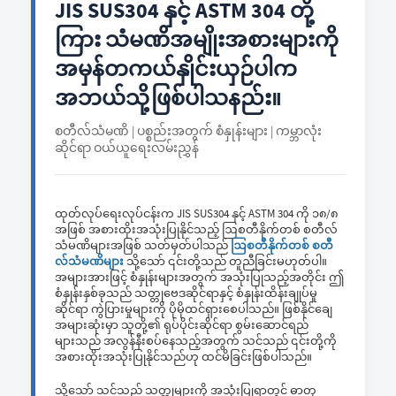
JIS SUS304 နှင့် ASTM 304 တို့
ကြား သံမဏိအမျိုးအစားများကို
အမှန်တကယ်နှိုင်းယှဉ်ပါက
အဘယ်သို့ဖြစ်ပါသနည်း။
စတီလ်သံမဏိ | ပစ္စည်းအတွက် စံနှုန်းများ | ကမ္ဘာလုံး
ဆိုင်ရာ ဝယ်ယူရေးလမ်းညွှန်
ထုတ်လုပ်ရေးလုပ်ငန်းက JIS SUS304 နှင့် ASTM 304 ကို ၁၈/၈
အဖြစ် အစားထိုးအသုံးပြုနိုင်သည့် ဩစတီနိုက်တစ် စတီလ်
သံမဏိများအဖြစ် သတ်မှတ်ပါသည်
ဩစတီနိုက်တစ် စတီ
လ်သံမဏိများ
သို့သော် ၎င်းတို့သည် တူညီခြင်းမဟုတ်ပါ။
အများအားဖြင့် စံနှုန်းများအတွက် အသုံးပြုသည့်အတိုင်း ဤ
စံနှုန်းနှစ်ခုသည် သတ္တုဗေဒဆိုင်ရာနှင့် စံနှုန်းထိန်းချုပ်မှု
ဆိုင်ရာ ကွဲပြားမှုများကို ပိုမိုထင်ရှားစေပါသည်။ ဖြစ်နိုင်ချေ
အများဆုံးမှာ သူတို့၏ ရုပ်ပိုင်းဆိုင်ရာ စွမ်းဆောင်ရည်
များသည် အလွန်နီးစပ်နေသည့်အတွက် သင်သည် ၎င်းတို့ကို
အစားထိုးအသုံးပြုနိုင်သည်ဟု ထင်မိခြင်းဖြစ်ပါသည်။
သို့သော် သင်သည် သတ္တုများကို အသုံးပြုရာတွင် ဓာတု