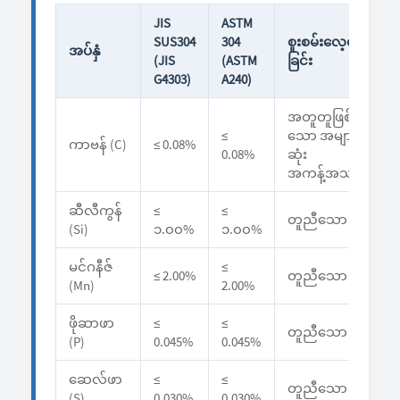
JIS
ASTM
SUS304
304
စူးစမ်းလေ့လာ
အပ်နှံ
(JIS
(ASTM
ခြင်း
G4303)
A240)
အတူတူဖြစ်
≤
သော အများ
ကာဗန် (C)
≤ 0.08%
0.08%
ဆုံး
အကန့်အသတ်
ဆီလီကွန်
≤
≤
တူညီသော
(Si)
၁.၀၀%
၁.၀၀%
မင်ဂနီဇ်
≤
≤ 2.00%
တူညီသော
(Mn)
2.00%
ဖိုဆာဖာ
≤
≤
တူညီသော
(P)
0.045%
0.045%
ဆေလ်ဖာ
≤
≤
တူညီသော
(S)
0.030%
0.030%