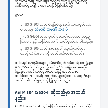
ထုတ်ကုန်အမျိုးအစားများအတွက် အသုံးပြုသည့် ဓာတု
ပေါင်းစပ်မှုအမျိုးအစား အခြေခံဖြစ်ပါသည်။
ဥပမာ -
၁) JIS G4303 သည် စံချိန်စံညွှန်းကို သတ်မှတ်ပေး
ပါသည်။
သံမဏိ သံမဏိ သံချပ်
.
၂) JIS G4304 သည် ပူပေါင်းထုတ်လုပ်ထားသည့်
ပြားများနှင့် သံပြားများကို သတ်မှတ်ပေးပါသည်။
၃) JIS G4305 သည် အအေးချိုးထုတ်လုပ်ထား
သည့် သံပြားများကို သတ်မှတ်ပေးပါသည်။
သင်သည် အာရှနိုင်ငံများမှ သံမဏီထုတ်လုပ်သည့် စက်ရုံများ
မှ SUS304 ကို ဝယ်ယူသည့်အခါ ဤ G-အမျိုးအစားစံချိန်
စံညွှန်းများတွင် သတ်မှတ်ထားသည့် အရွယ်အစား
အတိုင်းအတာများနှင့် အကွက်အများဆုံးအရေအတွက်များ
အတိုင်း စမ်းသပ်မှုများကို ပြုလုပ်ပါသည်။
ASTM 304 (SS304) ဆိုသည်မှာ အဘယ်
နည်း။
ASTM International သည် မြောက်အမေရိကန်နှင့် အလယ်ပိုင်း