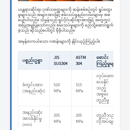
ယန္တရားဆိုင်ရာ ဂုဏ်သတ္တေများကို ဆန်းစစ်စဉ်တွင် ရှုပ်ထွေး
မှုများသည် အများအားဖြင့် စမ်းသပ်မှုနည်းလမ်းများမှ အစ
ပျော်ပါသည်။ သံမွန်သည် ရုပ်ပိုင်းဆိုင်ရာအားဖြင့် အတူတူပဲ
အပြုအမှုပြုသော်လည်း စမ်းသပ်မှုများကို မည်သို့ဆောင်ရွက်
ခဲ့သည် ဆိုသည်ပေါ်တွင် မှီခိုပါသည်။
အမှန်တကယ်သော ဂဏန်းများကို နှိုင်းယှဉ်ကြည့်ပါ။
JIS
ASTM
စောင်း
ပစ္စည်းဥစ္စာ
SUS304
304
ကြည့်မှုများ
လုပ်ဆောင်
ပေးနိုင်
ခံတွင်းအား
520
515
သည့်
(အနည်းဆုံး)
MPa
MPa
အစွမ်း
တူညီမှု
အနည်းဆုံး
205
205
တူညီသည့်
အားခံနိုင်မှု
MPa
MPa
လိုအပ်ချက်
(min)