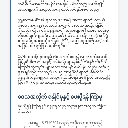
ကရိုမီယမ်အများအပြား (၁၈.၅%) ပါဝင်သည့် 304 အမျိုး
အစားများကို အလွယ်တကူ ထုတ်လုပ်နိုင်စေပါသည်။
ဤဓာတုပေါင်းစပ်မှုသည် "L" အမျိုးအစားများ၏ ကာဗွန်
ပမာဏ အကန့်အသတ်ကို အတွက် အတွက် အသုံးပြုနိုင်
ပါသည်။ ထို့အပြင် စံနှုန်းအမျိုးအစားများ၏ အားကောင်းမှု
လိုအပ်ချက်များကိုလည်း ဖော်ပြပါသည်။ ထို့ကြောင့် စက်ရုံ
စမ်းသပ်မှုအစားထိုးစာရင်း (MTR) သည် ပစ္စည်းကို 304/304L
အဖြစ် အတည်ပြုပေးပါသည်။
Cr/Ni အဆင့်များသည် လုံလောက်စေရန် လုံလောက်အောင်
မြင့်မှုရှိပါက ASTM နှင့် JIS စံနှုန်းများနှစ်မျိုးလုံးနှင့် ကိုက်ညီ
ကြောင်းကိုလည်း များသောအားဖြင့် ဖော်ပြပါသည်။ ဝယ်ယူ
မှုအချိန်တွင် သင်သည် US နှင့် အာရှနိုင်ငံများ၏ စီမံကိန်း
စံနှုန်းများနှစ်မျိုးလုံးအတွက် သုံးနိုင်ရန် နှစ်မျိုးတွဲ အတည်ပြု
ခြင်း MTR များကို အထူးတောင်းဆိုသင့်ပါသည်။
ဒေသအလိုက် ရနှိုင်မှုနှင့် ပေးပို့ရန် ကြာမှု
ပေးပို့ရန် ကြာမှုနှင့် ရနှိုင်မှုသည် တည်နေရာအလိုက် ကွဲပြား
ပါသည်။
အာရှ
JIS SUS304 သည် အဓိက စတော့ကုန်
---