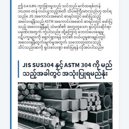
ဤ 0.4-0.8% ကွာခြားမှုသည် သင်သည် မက်ထရစ်တန်
၁၀,၀၀၀ တန် ဝယ်ယူသည့်အထိ သိပ်မကြီးမားသည်ဟု ထင်ရ
သည်။ JIS အကောင်းအမောင် စာရင်းတွင် ဖော်ပြသည့်
အလေးချိန်သည် ASTM အကောင်းအမောင် စာရင်းတွင် ဖော်ပြ
သည့် အလေးချိန်နှင့် သံမဏိ၏ အတူတူသော ရုပ်ပိုင်းဆိုင်ရာ
ပမုဏ်းအတွက် ကွဲပါသည်။ ထို့ကြောင့် ဘေလ်ပေးချေမှု
ပဋိပက္ခများကို ရှောင်ရှားရန် သင်၏ ဝယ်ယူမှုစာချုပ်တွင်
အလေးချိန်တွက်ချက်မှုအတွက် သဘောတူထားသည့်
သိပ်သည်းဆကို ရှင်းလေးစွာ ဖော်ပြရန် လိုအပ်ပါသည်။
JIS SUS304 နှင့် ASTM 304 ကို မည်
သည့်အခါတွင် အသုံးပြုရမည်နုံး