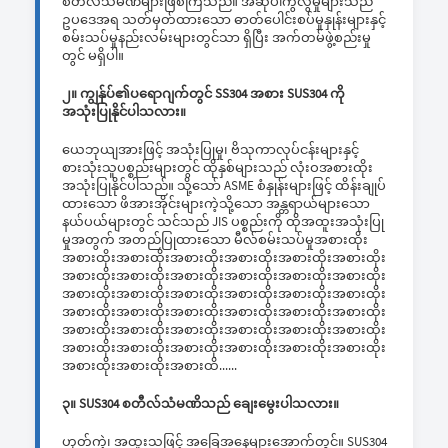
စတီလ်သံမဏိများဖြစ်ကြသည်။ အဆိုပါကွဲလွဲမှုများသည်
ဥပဒေအရ သတ်မှတ်ထားသော ဓာတ်ပေါင်းစပ်မှုနှုန်းများနှင့်
စမ်းသပ်မှုနည်းလမ်းများတွင်သာ ရှိပြီး အက်တမ်ဖွဲ့စည်းမှု
တွင် မရှိပါ။
၂။ ကျွန်ုပ်၏ပရောဂျက်တွင် SS304 အစား SUS304 ကို
အသုံးပြုနိုင်ပါသလား။
ယေဘုယျအားဖြင့် အသုံးပြုမှု၊ ဗိသုကာလုပ်ငန်းများနှင့်
စားသုံးသူပစ္စည်းများတွင် ထိုနှစ်များသည် လုံးဝအစားထိုး
အသုံးပြုနိုင်ပါသည်။ သို့သော် ASME စံနှုန်းများဖြင့် ထိန်းချုပ်
ထားသော ဖိအားအိုင်းများကဲ့သို့သော အန္တရာယ်များသော
နယ်ပယ်များတွင် သင်သည် JIS ပစ္စည်းကို ထိုအထူးအသုံးပြု
မှုအတွက် အတည်ပြုထားသော မီလ်စမ်းသပ်မှုအစားထိုး
အစားထိုးအစားထိုးအစားထိုးအစားထိုးအစားထိုးအစားထိုး
အစားထိုးအစားထိုးအစားထိုးအစားထိုးအစားထိုးအစားထိုး
အစားထိုးအစားထိုးအစားထိုးအစားထိုးအစားထိုးအစားထိုး
အစားထိုးအစားထိုးအစားထိုးအစားထိုးအစားထိုးအစားထိုး
အစားထိုးအစားထိုးအစားထိုးအစားထိုးအစားထိုးအစားထိုး
အစားထိုးအစားထိုးအစားထိုးအစားထိုးအစားထိုးအစားထိုး
အစားထိုးအစားထိုးအစားထိ......
၃။ SUS304 စတီလ်သံမဏိသည် ချေးမွေးပါသလား။
ဟုတ်ကဲ့၊ အထူးသဖြင့် အခြေအနေများအောက်တွင်။ SUS304