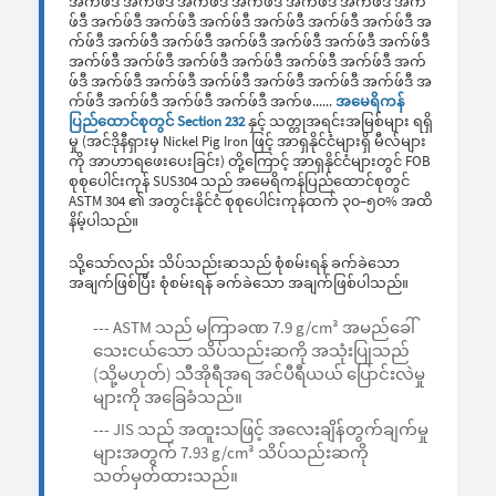
အက်ဖ်ဒီ အက်ဖ်ဒီ အက်ဖ်ဒီ အက်ဖ်ဒီ အက်ဖ်ဒီ အက်ဖ်ဒီ အက်
ဖ်ဒီ အက်ဖ်ဒီ အက်ဖ်ဒီ အက်ဖ်ဒီ အက်ဖ်ဒီ အက်ဖ်ဒီ အက်ဖ်ဒီ အ
က်ဖ်ဒီ အက်ဖ်ဒီ အက်ဖ်ဒီ အက်ဖ်ဒီ အက်ဖ်ဒီ အက်ဖ်ဒီ အက်ဖ်ဒီ
အက်ဖ်ဒီ အက်ဖ်ဒီ အက်ဖ်ဒီ အက်ဖ်ဒီ အက်ဖ်ဒီ အက်ဖ်ဒီ အက်
ဖ်ဒီ အက်ဖ်ဒီ အက်ဖ်ဒီ အက်ဖ်ဒီ အက်ဖ်ဒီ အက်ဖ်ဒီ အက်ဖ်ဒီ အ
က်ဖ်ဒီ အက်ဖ်ဒီ အက်ဖ်ဒီ အက်ဖ်ဒီ အက်ဖ......
အမေရိကန်
ပြည်ထောင်စုတွင် Section 232
နှင့် သတ္တုအရင်းအမြစ်များ ရရှိ
မှု (အင်ဒိုနီရှားမှ Nickel Pig Iron ဖြင့် အာရှနိုင်ငံများရှိ မီလ်များ
ကို အာဟာရဖေးပေးခြင်း) တို့ကြောင့် အာရှနိုင်ငံများတွင် FOB
စုစုပေါင်းကုန် SUS304 သည် အမေရိကန်ပြည်ထောင်စုတွင်
ASTM 304 ၏ အတွင်းနိုင်ငံ စုစုပေါင်းကုန်ထက် ၃၀–၅၀% အထိ
နိမ့်ပါသည်။
သို့သော်လည်း သိပ်သည်းဆသည် စုံစမ်းရန် ခက်ခဲသော
အချက်ဖြစ်ပြီး စုံစမ်းရန် ခက်ခဲသော အချက်ဖြစ်ပါသည်။
--- ASTM သည် မကြာခဏ 7.9 g/cm³ အမည်ခေါ်
သေးငယ်သော သိပ်သည်းဆကို အသုံးပြုသည်
(သို့မဟုတ်) သီအိုရီအရ အင်ပီရီယယ် ပြောင်းလဲမှု
များကို အခြေခံသည်။
--- JIS သည် အထူးသဖြင့် အလေးချိန်တွက်ချက်မှု
များအတွက် 7.93 g/cm³ သိပ်သည်းဆကို
သတ်မှတ်ထားသည်။