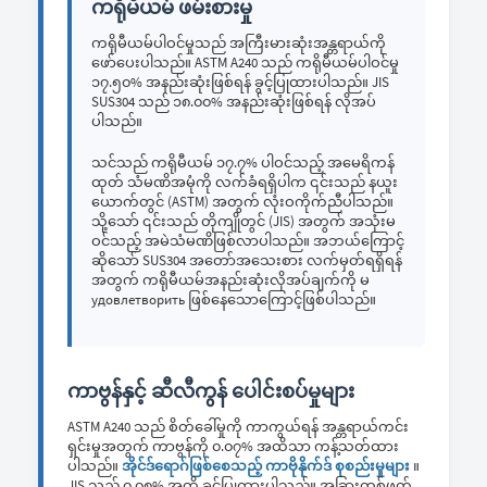
ကရိုမီယမ် ဖမ်းစားမှု
ကရိုမီယမ်ပါဝင်မှုသည် အကြီးမားဆုံးအန္တရာယ်ကို
ဖော်ပေးပါသည်။ ASTM A240 သည် ကရိုမီယမ်ပါဝင်မှု
၁၇.၅၀% အနည်းဆုံးဖြစ်ရန် ခွင့်ပြုထားပါသည်။ JIS
SUS304 သည် ၁၈.၀၀% အနည်းဆုံးဖြစ်ရန် လိုအပ်
ပါသည်။
သင်သည် ကရိုမီယမ် ၁၇.၇% ပါဝင်သည့် အမေရိကန်
ထုတ် သံမဏိအမုံကို လက်ခံရရှိပါက ၎င်းသည် နယူး
ယောက်တွင် (ASTM) အတွက် လုံးဝကိုက်ညီပါသည်။
သို့သော် ၎င်းသည် တိုကျိုတွင် (JIS) အတွက် အသုံးမ
ဝင်သည့် အမဲသံမဏိဖြစ်လာပါသည်။ အဘယ်ကြောင့်
ဆိုသော် SUS304 အတော်အသေးစား လက်မှတ်ရရှိရန်
အတွက် ကရိုမီယမ်အနည်းဆုံးလိုအပ်ချက်ကို မ
удовлетворить ဖြစ်နေသောကြောင့်ဖြစ်ပါသည်။
ကာဗွန်နှင့် ဆီလီကွန် ပေါင်းစပ်မှုများ
ASTM A240 သည် စိတ်ခေါ်မှုကို ကာကွယ်ရန် အန္တရာယ်ကင်း
ရှင်းမှုအတွက် ကာဗွန်ကို ၀.၀၇% အထိသာ ကန့်သတ်ထား
ပါသည်။
အိုင်ဒ်ရောဂ်ဖြစ်စေသည့် ကာဗိုနိုက်ဒ် စုစည်းမှုများ
။
JIS သည် ၀.၀၈% အထိ ခွ့င့်ပြုထားပါသည်။ အခြားတစ်ဖက်