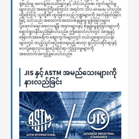
ဖွဲ့စည်းမှု အကန့်အသတ်များနှင့် သိပ်သည်းဆ တွက်ချက်မှု
များသည် အရေးကြီးကြောင်း အရင်က သိပ already ပါသည်။
ထို့ကြောင့် သူတို့၏ ထူးခြားသည့် ဂုဏ္ဍများကို အကဲဖြတ်ခြင်း
ဖြင့် သင်သည် အထောက်အထားစံနှုန်းမှု မှုန်းခြင်းများ၊
ပို့ဆောင်ရေးအလေးချိန် အမှားများနှင့် စံနှုန်းမှုန်းခြင်းများကို
ရှောင်ရှားနိုင်မည်ဖြစ်ပါသည်။ ဤဆောင်းပါးတွင် အာရှနှင့်
မြောက်အမေရိက ဈေးကွက်များတွင် ဝယ်ယူရေးလုပ်ငန်း
များတွင် ထည့်သွင်းစဉ်းစားရမည့် ဓာတု၊ ရုပ်ပိုင်းဆိုင်ရာနှင့်
ပေးပို့ရေးလုပ်ငန်းစဉ်ဆိုင်ရာ ကွဲပြားမှုများကို
အထောက်အကူပြုပေးပါသည်။
JIS နှင့် ASTM အမည်သေးများကို
နားလည်ခြင်း