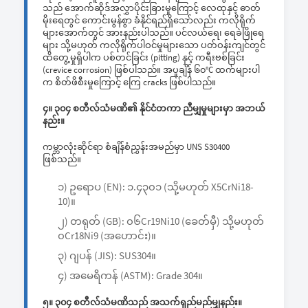
သည် အောက်ဆိုဒ်အလွှာပိုင်းခြားမှုကြောင့် လေထုနှင့် ဓာတ်
မိုးရေတွင် ကောင်းမွန်စွာ ခံနိုင်ရည်ရှိသော်လည်း ကလိုရိုက်
များအောက်တွင် အားနည်းပါသည်။ ပင်လယ်ရေ၊ ရေခဲဖြိုရေ
များ သို့မဟုတ် ကလိုရိုက်ပါဝင်မှုများသော ပတ်ဝန်းကျင်တွင်
ထိတွေ့မှုရှိပါက ပစ်တင်ခြင်း (pitting) နှင့် ကရီးဗစ်ခြင်း
(crevice corrosion) ဖြစ်ပါသည်။ အပူချိန် ၆၀°C ထက်များပါ
က စိတ်ဖိစီးမှုကြောင့် ကြေ cracks ဖြစ်ပါသည်။
၄။ ၃၀၄ စတီလ်သံမဏိ၏ နိုင်ငံတကာ ညီမျှမှုများမှာ အဘယ်
နည်း။
ကမ္ဘာလုံးဆိုင်ရာ စံချိန်စံညွှန်းအမည်မှာ UNS S30400
ဖြစ်သည်။
၁) ဥရောပ (EN): ၁.၄၃၀၁ (သို့မဟုတ် X5CrNi18-
10)။
၂) တရုတ် (GB): ၀၆Cr19Ni10 (ခေတ်မှီ) သို့မဟုတ်
၀Cr18Ni9 (အဟောင်း)။
၃) ဂျပန် (JIS): SUS304။
၄) အမေရိကန် (ASTM): Grade 304။
၅။ ၃၀၄ စတီလ်သံမဏိသည် အသက်ရှည်မည်မျှနည်း။