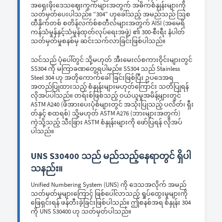
အရှေးဖိုးဒေသဈေးကွက်များအတွက် အဓိကစံနှုန်းများကို
သတ်မှတ်ပေးပါသည်။ "304" ဟုခေါ်သည့် အမည်သည် ဩစ
ထီနိုက်တစ် စတိန်လက်စ်စတီလ်များအတွက် AISI (အမေရိ
ကန်သံမှုန်နှင့်သံမှုန်ထုတ်လုပ်ရေးအဖွဲ့) ၏ 300-စီးရီး နံပါတ်
သတ်မှတ်မှုစနစ်မှ ဆင်းသက်လာခြင်းဖြစ်ပါသည်။
သင်သည် ပုံပေါ်တွင် သို့မဟုတ် အီးမေးလ်စကားဝိုင်းများတွင်
SS304 ကို မကြာခဏတွေ့ရပါမည်။ SS304 သည် Stainless
Steel 304 ဟု အတိုကောက်ခေါ်ခြင်းဖြစ်ပြီး ဥပဒေအရ
အတည်ပြုထားသည့် စံနှုန်းများမဟုတ်ကြောင်း သတိပြုရန်
လိုအပ်ပါသည်။ တရ်းစ်ဖြစ်သည့် ဝယ်ယူမှုအမိန့်များတွင်
ASTM A240 (ဖိအားပေးပုံစံများတွင် အသုံးပြုသည့် ပလိတ်၊ ရှီး
တ်နှင့် စထရစ်) သို့မဟုတ် ASTM A276 (ဘားများအတွက်)
ကဲ့သို့သည့် သီးခြား ASTM စံနှုန်းများကို ဖော်ပြရန် လိုအပ်
ပါသည်။
UNS S30400 သည် မည်သည့်နေရာတွင် ရှိပါ
သနည်း။
Unified Numbering System (UNS) ကို ဒေသအလိုက် အမည်
သတ်မှတ်မှုများကြောင့် ဖြစ်ပေါ်လာသည့် ရှုပ်ထွေးမှုများကို
ဖြေရှင်းရန် ဖန်တီးခဲ့ခြင်းဖြစ်ပါသည်။ ဤစနစ်အရ စံနှုန်း 304
ကို UNS S30400 ဟု သတ်မှတ်ပါသည်။