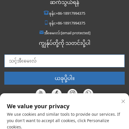
ဆက်သွယ်ရန်
ဖုန်း:
+86-18917994375
ဖုန်း:
+86-18917994375
အီးမေးလ်:
[email protected]
ကျွန်ုပ်တို့ကို သတင်းပို့ပါ
ယခုပို့ပါ။
We value your privacy
We use cookies and similar tools to provide our services. If
မူရင်းပိုင်ခွင့် © ၂၀၂၆ တရုတ်နိုင်ငံ ဗွိုင်းယော့ဂ် မက်တယ် ကုမ္ပဏီလီမိတက်။
အားလုံးသော အခွင့်အရေးများ ကာကွယ်ထားပါသည်။ |
လျှို့ဝှက်မှုမူဝါဒ
you don't want to accept all cookies, click Personalize
cookies.