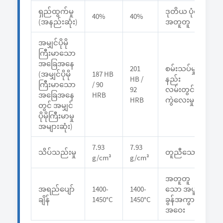
ရှည်ထွက်မှု
ဒုတိယ ပုံစံ
40%
40%
(အနည်းဆုံး)
အတူတူ
အမျှင်ပိုမို
ကြီးမာသော
အခြေအနေ
201
စမ်းသပ်မှု
(အမျှင်ပိုမို
187 HB
HB /
နည်း
ကြီးမာသော
/ 90
92
လမ်းတွင်
အခြေအနေ
HRB
HRB
ကွဲလေးမှု
တွင် အမျှင်
ပိုမိုကြီးမာမှု
အများဆုံး)
7.93
7.93
သိပ်သည်းမှု
တူညီသော
g/cm³
g/cm³
အတူတူ
အရည်ပျော်
1400-
1400-
သော အပူ
ချိန်
1450°C
1450°C
ခွန်အကွာ
အဝေး