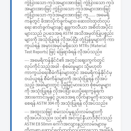
ကွဲပြားသော ကုဒ်အများအားဖြင့် ကွဲပြားသော ကုဒ်
အများအားဖြင့် ကွဲပြားသော ကုဒ်အများအားဖြင့်
ကွဲပြားသော ကုဒ်အများအားဖြင့် ကွ...... အမေရိ
ကန်တွင် ဖိအားပိုက်ခွက်များ၊ ဆေးဝါးထုတ်လုပ်
ရေး ဓာတ်ခွက်များနှင့် နျူကလီယာ အစိတ်အပိုင်း
များသည် ဥပဒေအရ ASTM အသိအမှတ်ပြုပစ္စည်း
များကို အသုံးပြုရန် လိုအပ်ပြီး တုံ့ပြန်မှုများကို ကာ
ကွယ်ရန် အမှားအမှင်မရှိသော MTRs (Material
Test Reports) ဖြင့် ခြေရာခံရန် လိုအပ်သည်။
--- အမေရိကန်နိုင်ငံ၏ အတွင်းဈေးကွက်တွင်
လုပ်ကိုင်သည့်အခါ - စုံစမ်းမှုများ သို့မဟုတ်
ကာကွယ်ရေးစီမံကိန်းများတွင် အမေရိကန်နိုင်ငံမှ
ဝယ်ယူရန် စီမံကိန်းများကို အသုံးပြုရန် လိုအပ်
သည့် အခါများတွင် ပိုမိုမြင့်မားသော စုံစမ်းမှုများ
ကို အသုံးပြုရန် လိုအပ်ပြီး ပေးပို့ရေးကွန်ရက်
အားကောင်းမှုနှင့် ဥပဒေအရ လိုက်နာမှုကို သေချာ
စေရန် ASTM 304 ကို အသုံးပြုရန် လိုအပ်သည်။
--- အထူးသဖြင့် စမ်းသပ်မှုနည်းလမ်းများကို
လိုအပ်ပါသည်။ သင့်၏ အင်ဂျင်နီယာဒီဇိုင်းသည်
ASTM E8 50mm ဂေါ်ဂ်အလျားနည်းလမ်းများမှ
တိကျစွာ ဆောင်ရွက်ထုတ်လုပ်ထားသော အချိန့်ခံ