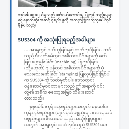
သင်၏ ရွေးချယ်မှုသည် ဖော်မော်ကောင်းမှု ပြုလုပ်သည့်နေရာ
နှင့် နောက်ဆုံးအဆင့် စုစည်းမှုကို အတည်ပြုသည့်သူပေါ်တွင်
မှီခိုပါသည်။
SUS304 ကို အသုံးပြုရမည့်အခါများ -
--- အာရှတွင် ဝယ်ယူခြင်းနှင့် ထုတ်လုပ်ခြင်း - သင်
သည် ဗီယက်နမ်တွင် အစိတ်အပိုင်းများကို စက်
ဖြင့် ဖွေးမှုန်းခြင်း (machining) ပြုလုပ်ခြင်း
(သို့မဟုတ်) ဂျပန်တွင် အစိတ်အပိုင်းများကို ပုံ
သေးသေးဖော်ခြင်း (stamping) ပြုလုပ်ခြင်းဖြစ်ပါ
က SUS304 ကို သတ်မှတ်ပါ။ ဒေသတွင်း
ဝန်ဆောင်မှုစင်တာများသည် ဤအရာကို ၎င်း
တို့၏ အဓိက စတော့အဖြစ် သိမ်းဆောင်
ထားသည်။
--- စုစုပေါင်းကုန်ကုန်စည်များအတွက် စုစုပေါင်း
ကုန်ကုန်စည်များ (ချက်ပုတ်ပစ္စည်းများ၊ အလှဆင်
ပစ္စည်းများ၊ ဖိအားမပါသည့် အသုံးပြုမှုများ)
အတွက် အာရှတွင် ထုတ်လုပ်သည့် SUS304 ပေး