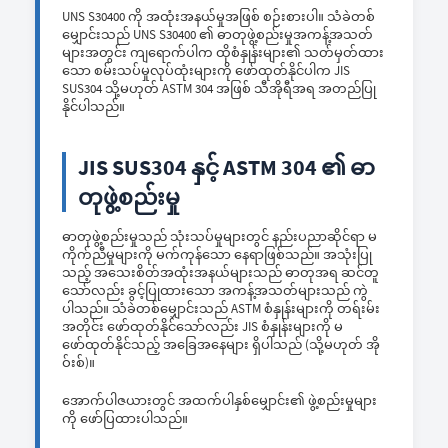
UNS S30400 ကို အထုံးအနယ်မှုအဖြစ် စဉ်းစားပါ။ သံခဲတစ်
မျှောင်းသည် UNS S30400 ၏ ဓာတုဖွဲ့စည်းမှုအကန့်အသတ်
များအတွင်း ကျရောက်ပါက ထိုစံနှုန်းများ၏ သတ်မှတ်ထား
သော စမ်းသပ်မှုလုပ်ထုံးများကို ဖော်ထုတ်နိုင်ပါက JIS
SUS304 သို့မဟုတ် ASTM 304 အဖြစ် သီအိုရီအရ အတည်ပြု
နိုင်ပါသည်။
JIS SUS304 နှင့် ASTM 304 ၏ ဓာ
တုဖွဲ့စည်းမှု
ဓာတုဖွဲ့စည်းမှုသည် သုံးသပ်မှုများတွင် နည်းပညာဆိုင်ရာ မ
ကိုက်ညီမှုများကို မက်ကုန်သော နေရာဖြစ်သည်။ အသုံးပြု
သည့် အသေးစိတ်အထုံးအနယ်များသည် ဓာတုအရ ဆင်တူ
သော်လည်း ခွင့်ပြုထားသော အကန့်အသတ်များသည် ကွဲ
ပါသည်။ သံခဲတစ်မျှောင်းသည် ASTM စံနှုန်းများကို တရ်းမ်း
အတိုင်း ဖော်ထုတ်နိုင်သော်လည်း JIS စံနှုန်းများကို မ
ဖော်ထုတ်နိုင်သည့် အခြေအနေများ ရှိပါသည် (သို့မဟုတ် အို
ဝ်းစ်)။
အောက်ပါဇယားတွင် အထက်ပါနှစ်မျှောင်း၏ ဖွဲ့စည်းမှုများ
ကို ဖော်ပြထားပါသည်။