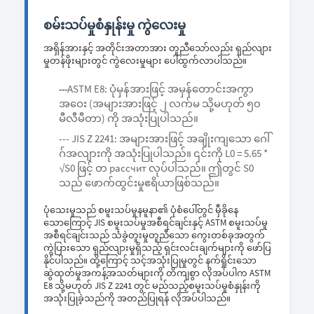
စမ်းသပ်မှုစံနှုန်းမှု ကွဲလေးမှု
အရှိန်အားနှင့် အတိုင်းအတာအား တူညီသော်လည်း ရှည်လျား
မှုတန်ဖိုးများတွင် ကွဲလေးမှုများ ပေါ်ထွက်လာပါသည်။
ASTM E8: ပုံမှန်အားဖြင့် အမှန်တောင်းအကွာ
---
အဝေး (အများအားဖြင့် ၂ လက်မ သို့မဟုတ် ၅၀
မီလီမီတာ) ကို အသုံးပြုပါသည်။
--- JIS Z 2241: အများအားဖြင့် အချိုးကျသော ဂေါ်
ဂ်အလျားကို အသုံးပြုပါသည်။ ၎င်းကို L0 = 5.65 *
√S0 ဖြင့် တ рассчит လုပ်ပါသည်။ ဤတွင် S0
သည် ဖောက်ထွင်းမှုဧရိယာဖြစ်သည်။
ပုံသေးမှုသည် စမူးသပ်မှုနမူနာ၏ ပုံစံပေါ်တွင် မှီခိုနေ
သောကြောင့် JIS စမူးသပ်မှုအစီရင်ချင်းနှင့် ASTM စမူးသပ်မှု
အစီရင်ချင်းသည် သံခွဲတူးမှုတူညီသော ကွေးတစ်ခုအတွက်
ကွဲပြားသော ရှည်လျားမှုရှိသည့် ရှင်းလင်းချက်များကို ဖော်ပြ
နိုင်ပါသည်။ ထို့ကြောင့် သင့်အသုံးပြုမှုတွင် နက်ရှိုင်းသော
ဆွဲထုတ်မှုအကန့်အသတ်များကို တိကျစွာ လိုအပ်ပါက ASTM
E8 သို့မဟုတ် JIS Z 2241 တွင် မည်သည့်စမူးသပ်မှုစံနှုန်းကို
အသုံးပြုခဲ့သည်ကို အတည်ပြုရန် လိုအပ်ပါသည်။