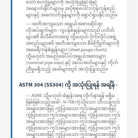
သော ပေးပို့မှုများကို အသုံးပြုခြင်းဖြင့်
အနောက်နိုင်ငံများမှ အပိုစုစုပေါင်းကုန်ကုန်စည်
များနှင့် အကောက်ခွန်များကို ရှောင်ရှားနိုင်သည်။
--- အတိအကျသော အရွယ်အစားဆိုင်ရာ
လိုအပ်ချက်များ - ဂျပန်စံနှုန်းများသည် ပလိတ်
များ၏ မီလီမီတာအထူ သို့မဟုတ် ပိုက်လိုင်းအဖွဲ့
အစည်းများ၏ အတိအကျသော စီမံကြိုတ်များကို
အမေရိကန်စံနှုန်းများ (sheet gauge charts)
သို့မဟုတ် အမည်ခေါ်ပ်ပ်အရွယ်အစားများ
(nominal pipe sizes) နှင့် အပ်ပ်အတ်များနှင့် ကိုက်
ညီမှုမရှိသည့် အခါများတွင် အသုံးပြုသည်။
ASTM 304 (SS304) ကို အသုံးပြုရန် အချိန် -
--- ASME သို့မဟုတ် စံနှုန်းအရ လိုက်နာရန် မရှိမ
ဖြစ်ဖြစ်သည့်အခါ - N-708 ကဲ့သို့သော သီးသန့်ကုဒ်
အများအားဖြင့် ကွဲပြားသော ကုဒ်အများအားဖြင့်
ကွဲပြားသော ကုဒ်အများအားဖြင့် ကွဲပြားသော ကုဒ်
အများအားဖြင့် ကွဲပြားသော ကုဒ်အများအားဖြင့်
ကွဲပြားသော ကုဒ်အများအားဖြင့် ကွဲပြားသော ကုဒ်
အများအားဖြင့် ကွဲပြားသော ကုဒ်အများအားဖြင့်