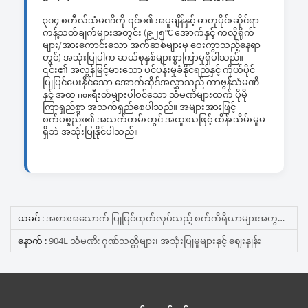
၃၀၄ စတီလ်သံမဏိကို ၎င်း၏ အပူချိန်နှင့် ဓာတုပိုင်းဆိုင်ရာ
ကန့်သတ်ချက်များအတွင်း (၉၂၅°C အောက်နှင့် ကလိုရိုက်
များ/အားကောင်းသော အက်ဆစ်များမှ ဝေးကွာသည့်နေရာ
တွင်) အသုံးပြုပါက ဆယ်စုနှစ်များစွာကြာမှုရှိပါသည်။
၎င်း၏ အလွန်မြင့်မားသော ပင်ပန်းမှုခံနိုင်ရည်နှင့် ကိုယ်ပိုင်
ပြုပြင်ပေးနိုင်သော အောက်ဆိုဒ်အလွှာသည် ကာဗွန်သံမဏိ
နှင့် အထ покရီးတ်များပါဝင်သော သံမဏိများထက် ပိုမို
ကြာရှည်စွာ အသက်ရှည်စေပါသည်။ အများအားဖြင့်
စက်ပစ္စည်း၏ အသက်တမ်းတွင် အထူးသဖြင့် ထိန်းသိမ်းမှုမ
ရှိဘဲ အသုံးပြုနိုင်ပါသည်။
ယခင် :
အစားအသောက် ပြုပြင်ထုတ်လုပ်သည့် စက်ကိရိယာများအတွက် အစားအသောက်အဆင့် သံမဏိ: 304 Vs 316 Vs 430
နောက် :
904L သံမဏိ: ဂုဏ်သတ္တိများ၊ အသုံးပြုမှုများနှင့် ဈေးနှုန်း