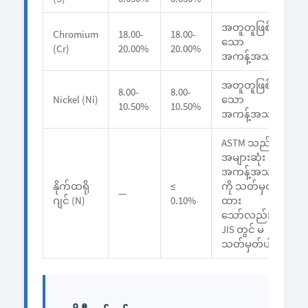
အတူတူဖြစ်
Chromium
18.00-
18.00-
သော
(Cr)
20.00%
20.00%
အကန့်အသတ်
အတူတူဖြစ်
8.00-
8.00-
Nickel (Ni)
သော
10.50%
10.50%
အကန့်အသတ်
ASTM သည်
အများဆုံး
အကန့်အသတ်
နိုက်ထရို
≤
ကို သတ်မှတ်
—
ဂျင် (N)
0.10%
ထား
သော်လည်း
JIS တွင် မ
သတ်မှတ်ပါ