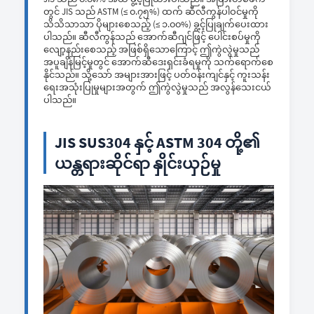
တွင် JIS သည် ASTM (≤ ၀.၇၅%) ထက် ဆီလီကွန်ပါဝင်မှုကို
သိသိသာသာ ပိုများစေသည့် (≤ ၁.၀၀%) ခွ့င့်ပြုချက်ပေးထား
ပါသည်။ ဆီလီကွန်သည် အောက်ဆီဂျင်ဖြင့် ပေါင်းစပ်မှုကို
လျော့နည်းစေသည့် အဖြစ်ရှိသောကြောင့် ဤကွဲလွဲမှုသည်
အပူချိန်မြင့်မှုတွင် အောက်ဆီဒေးရှင်းခံရမှုကို သက်ရောက်စေ
နိုင်သည်။ သို့သော် အများအားဖြင့် ပတ်ဝန်းကျင်နှင့် ကူးသန်း
ရေးအသုံးပြုမှုများအတွက် ဤကွဲလွဲမှုသည် အလွန်သေးငယ်
ပါသည်။
JIS SUS304 နှင့် ASTM 304 တို့၏
ယန္တရားဆိုင်ရာ နှိုင်းယှဉ်မှု