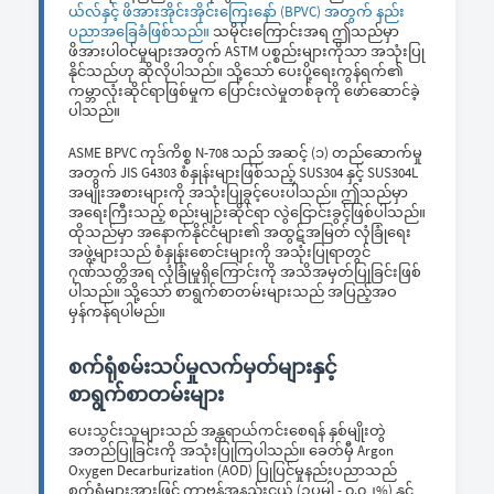
ယ်လ်နှင့် ဖိအားအိုင်းအိုင်းကြေးနော် (BPVC) အတွက် နည်း
ပညာအခြေခံဖြစ်သည်။
သမိုင်းကြောင်းအရ ဤသည်မှာ
ဖိအားပါဝင်မှုများအတွက် ASTM ပစ္စည်းများကိုသာ အသုံးပြု
နိုင်သည်ဟု ဆိုလိုပါသည်။ သို့သော် ပေးပို့ရေးကွန်ရက်၏
ကမ္ဘာလုံးဆိုင်ရာဖြစ်မှုက ပြောင်းလဲမှုတစ်ခုကို ဖော်ဆောင်ခဲ့
ပါသည်။
ASME BPVC ကုဒ်ကိစ္စ N-708 သည် အဆင့် (၁) တည်ဆောက်မှု
အတွက် JIS G4303 စံနှုန်းများဖြစ်သည့် SUS304 နှင့် SUS304L
အမျိုးအစားများကို အသုံးပြုခွင့်ပေးပါသည်။ ဤသည်မှာ
အရေးကြီးသည့် စည်းမျဉ်းဆိုင်ရာ လွဲငြောင်းခွင့်ဖြစ်ပါသည်။
ထိုသည်မှာ အနောက်နိုင်ငံများ၏ အထွဋ်အမြတ် လုံခြုံရေး
အဖွဲ့များသည် စံနှုန်းစောင်းများကို အသုံးပြုရာတွင်
ဂုဏ်သတ္တိအရ လုံခြုံမှုရှိကြောင်းကို အသိအမှတ်ပြုခြင်းဖြစ်
ပါသည်။ သို့သော် စာရွက်စာတမ်းများသည် အပြည့်အဝ
မှန်ကန်ရပါမည်။
စက်ရုံစမ်းသပ်မှုလက်မှတ်များနှင့်
စာရွက်စာတမ်းများ
ပေးသွင်းသူများသည် အန္တရာယ်ကင်းစေရန် နှစ်မျိုးတွဲ
အတည်ပြုခြင်းကို အသုံးပြုကြပါသည်။ ခေတ်မှီ Argon
Oxygen Decarburization (AOD) ပြုပြင်မှုနည်းပညာသည်
စက်ရုံများအားဖြင့် ကာဗွန်အနည်းငယ် (ဥပမါ - ၀.၀၂%) နှင့်