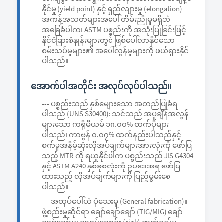
နိုင်မှု (yield point) နှင့် ရှည်လျားမှု (elongation)
အကန့်အသတ်များအပေါ် တိမ်းညိုမှုမရှိဘဲ
အခြေခံပါက၊ ASTM ပစ္စည်းကို အသုံးပြုခြင်းဖြင့်
နိုင်ငံခြားစံနှုန်းများတွင် ဖြစ်ပေါ်လာနိုင်သော
စမ်းသပ်မှုများ၏ အပေါ်လွန်မှုများကို ဖယ်ရှားနိုင်
ပါသည်။
အောက်ပါအတိုင်း အလုပ်လုပ်ပါသည်။
--- ပစ္စည်းသည် နှစ်မျေားသော အတည်ပြုခံရ
ပါသည် (UNS S30400): သင်သည် အပူချိန်အလွန်
များသော ကရိုမီယမ် ၁၈.၀၀% ထက်ပိုများ
ပါသည်၊ ကာဗွန် ၀.၀၇% ထက်နည်းပါသည်နှင့်
စက်မှုအနိမ့်ဆုံးလိုအပ်ချက်များအားလုံးကို ဖော်ပြ
သည့် MTR ကို ရယူနိုင်ပါက ပစ္စည်းသည် JIS G4304
နှင့် ASTM A240 နှစ်ခုစလုံးကို ဥပဒေအရ ဖော်ပြ
ထားသည့် လိုအပ်ချက်များကို ပြည့်မွမ်းစေ
ပါသည်။
--- အထုပ်ပေါ်ယံ ပုံသေးမှု (General fabrication)။
ဖွဲ့စည်းမှုဆိုင်ရာ ချော်ချော်ချော် (TIG/MIG) ချော်
ချော်ချော်မှု၊ ရေစုပ်ချောင်း (sink) ထုတ်လုပ်မှု