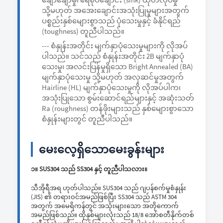
သို့မဟုတ် အအေးချောင်းအသုံးပြုမှုများအတွက်
ပစ္စည်းနှစ်မျေားစွာသည် ပုံသေးမှုနှင့် ခံနိုင်ရည်
(toughness) တူညီပါသည်။
--- စံနှုန်းအတိုင်း မျက်နှာပုံသေးမှုများကို လိုအပ်
ပါသည်။ သင်သည် စံနှုန်းအတိုင်း 2B မျက်နှာပုံ
သေးမှု၊ အလင်းပြန်မှုရှိသော Bright Annealed (BA)
မျက်နှာပုံသေးမှု သို့မဟုတ် အလှဆင်မှုအတွက်
Hairline (HL) မျက်နှာပုံသေးမှုကို လိုအပ်ပါက၊
အသုံးပြုသော စွမ်းဆောင်ရည်များနှင့် အဆုံးသတ်
Ra (roughness) တန်ဖိုးများသည် နှစ်မျေားစွာသော
စံနှုန်းများတွင် တူညီပါသည်။
မေးလေ့ရှိသောမေးခွန်းများ
၁။ SUS304 သည် SS304 နှင့် တူညီပါသလား။
သီအိုရီအရ ဟုတ်ပါသည်။ SUS304 သည် ဂျပန်စက်မှုစံနှုန်း
(JIS) ၏ တရားဝင်အမည်ဖြစ်ပြီး SS304 သည် ASTM 304
အတွက် အမေရိကန်တွင် အသုံးများသော အတိုကောက်
အမည်ဖြစ်သည်။ ထိုနှစ်များလုံးသည် 18/8 အော်စတီနိုက်တစ်