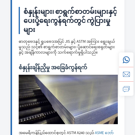
စံနှုန်းများ၊ စာရွက်စာတမ်းများနှင့်
ပေးပို့ရေးကွန်ရက်တွင် ကွဲပြားမှု
များ
ဓာတုဗေဒနှင့် ရူပဗေဒအပြင် JIS နှင့် ASTM အကြား ရွေးချယ်
မှုသည် သင့်၏ စာရွက်စာတမ်းများ၊ ပို့ဆောင်ရေးစရုတ်များ
နှင့် အချိန်ကာလများကို သက်ရောက်မှုရှိပါသည်။
စံနှုန်းချိန်ညှိမှု အခြေခံကွန်ရက်
အမေရိကန်ပြည်ထောင်စုတွင် ASTM A240 သည်
ASME ဘော်