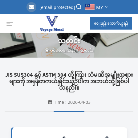
MY
[email protected]
စျေးနှုန်းကောက်ယူရန်
သတင်း
ပင်မစာမျက်နှာ
>
သတင်း
JIS SUS304 နှင့် ASTM 304 တို့ကြား သံမဏိအမျိုးအစား
များကို အမှန်တကယ်နှိုင်းယှဉ်ပါက အဘယ်သို့ဖြစ်ပါ
သနည်း။
Time : 2026-04-03