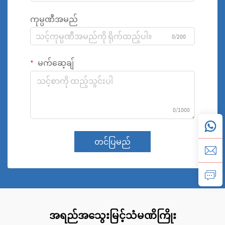
ကုမ္ပဏီအမည်
0/200
မက်ဆေ့ချ်
0/1000
တင်ပြမည်
အရည်အသွေးမြင့်သံမဏိကြိုး