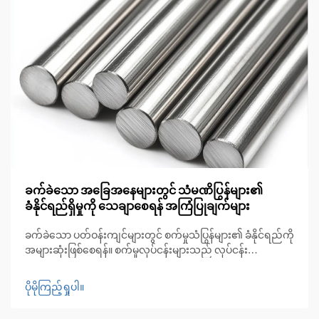
ခက်ခဲသော အခြေအနေများတွင် သံမဏိပြွန်များ၏
ခံနိုင်ရည်ရှိမှုကို သေချာစေရန် အကြံပြုချက်များ
ခက်ခဲသော ပတ်ဝန်းကျင်များတွင် စက်မှုသံပြွန်များ၏ ခံနိုင်ရည်ကို
အများဆုံးဖြစ်စေရန်။ စက်မှုလုပ်ငန်းများသည် လုပ်ငန်း
ဆောင်ရွက်မှုအခြေအနေများကို တိုးချဲ့လာသည်နှင့်အမျှ သံပြွန်
များ၏ ခံနိုင်ရည်သည် ပို၍ပင် အရေးကြီးလာပါသည်။ ဓာတု... မှ
ပိုမိုကြည့်ရှုပါ။
စသည်ဖြင့်။