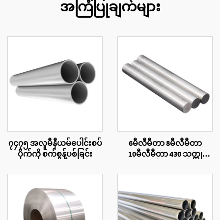
အကြံပြုချက်များ
၇၄၇၅ အလူမီနီယမ်ပေါင်းစပ်
6မီလီမီတာ 8မီလီမီတာ
ပိုက်ကို စက်စွန့်ပစ်ခြင်း
10မီလီမီတာ 430 သတ္တု
တောင့်တုံးအဝိုင်း