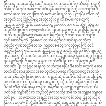
ခိုင်မာမှု-အလေးချိန် အချိုးသည် တည်ဆောက်မှု ထိရောက်မှုကို
ထိန်းသိမ်းရင်း အကောင်းဆုံး စွမ်းဆောင်ရည်ကို ပေးသည်။ ဒီ
စောင်းတွေဟာ ထူးခြားတဲ့ စက်မှုစွမ်းရည်ကို ပြသပြီး တိကျတဲ့
အလိုက်သင့်ပြုပြင်မှုနဲ့ အထူးသုံးစွဲမှု လိုအပ်ချက်တွေကို
ဖြည့်ဆည်းဖို့ ပြီးစီးအောင်လုပ်ခွင့်ပေးတယ်။ ၎င်းတို့ရဲ့ အံ့ဖွယ်
အပူခံနိုင်စွမ်းက cryogenic အခြေအနေများမှ အပူချိန်မြင့်မားမှု
အထိ အပူချိန်အကွာအဝေးတစ်ခုလုံးတွင် တစ်သမတ်တည်း
လုပ်ဆောင်မှုကို ဖြစ်စေပါတယ်။ စည်လုံးဆိုင်ရာ တူညီတဲ့
ပစ္စည်း ဂုဏ်သတ္တိတွေက ကြိုးတစ်လျှောက်လုံးမှာ ကြိုတင်
ခန့်မှန်းနိုင်တဲ့ စွမ်းဆောင်ရည်နဲ့ သုံးစွဲမှု အမျိုးမျိုးမှာ စိတ်ချရတဲ့
ရလဒ်တွေကို အာမခံပေးပါတယ်။ သန့်ရှင်းရေး ရှုထောင့်မှ ကြည့်
ရင် မျက်နှာပြင် ချောမွေ့မှုက ဘက်တီးရီးယား ကြီးထွားမှုကို
တားဆီးပြီး သန့်ရှင်းရေးကို လွယ်ကူစေပြီး ဒီစောင်းတွေကို ဆေး
ဘက်ဆိုင်ရာနဲ့ အစားအစာ ထုတ်လုပ်ရေး ကိရိယာတွေအတွက်
အကောင်းဆုံး ဖြစ်စေတယ်။ ပစ္စည်းရဲ့ ပင်ကိုယ်ခံနိုင်ရည်ကြောင့်
နောက်ထပ် ကာကွယ်ရေး အလွှာတွေ လိုအပ်မှု မရှိတော့ဘဲ အစ
ပိုင်းနဲ့ ထိန်းသိမ်းရေး ကုန်ကျစရိတ်တွေ လျော့ကျလာပါတယ်။
ပတ်ဝန်းကျင်ဆိုင်ရာ တည်တံ့မှုကလည်း အဓိက အကျိုးကျေးဇူး
တစ်ခုပါ၊ သံမဏိဟာ အရည်အသွေး မပျက်စီးဘဲနဲ့ ပြန်သုံးလို့ ရ
နိုင်တာ ၁၀၀% ရှိလို့ပါ။ ဒီစောင်းတွေရဲ့ အရွယ်စုံမှုက အအေးစက်