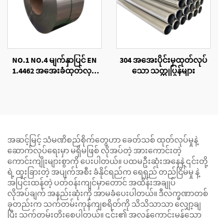
NO.1 NO.4 မျက်နှာပြင် EN
304 အအေးပိုင်းမှထုတ်လုပ်
1.4462 အအေးခံထုတ်လုပ်
သော သတ္တုပြွန်များ
ထားသော သံမဏိကွိုင်
အဆင့်မြင့် သံမဏိစည်စိုက်တွေဟာ ခေတ်သစ် ထုတ်လုပ်မှုနဲ့
ဆောက်လုပ်ရေးမှာ မရှိမဖြစ် လိုအပ်တဲ့ အားကောင်းတဲ့
ကောင်းကျိုးများစွာကို ပေးပါတယ်။ ပထမဦးဆုံးအနေနဲ့ ၎င်းတို့
ရဲ့ ထူးခြားတဲ့ အပျက်အစီး ခံနိုင်ရည်က ရေရှည် တည်ငြိမ်မှု နဲ့
အပြင်းထန်တဲ့ ပတ်ဝန်းကျင်မှာတောင် အထိန်းအချုပ်
လိုအပ်ချက် အနည်းဆုံးကို အာမခံပေးပါတယ်။ ဒီလက္ခဏာတစ်
ခုတည်းက သက်တမ်းကုန်ကျစရိတ်ကို သိသိသာသာ လျှော့ချ
ပြီး သက်တမ်းတိုးစေပါတယ်။ ၎င်း၏ အလွန်ကောင်းမွန်သော