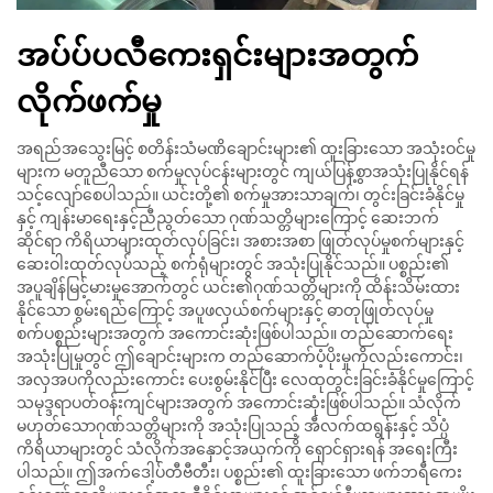
အပ်ပ်ပလီကေးရှင်းများအတွက်
လိုက်ဖက်မှု
အရည်အသွေးမြင့် စတိန်းသံမဏိချောင်းများ၏ ထူးခြားသော အသုံးဝင်မှု
များက မတူညီသော စက်မှုလုပ်ငန်းများတွင် ကျယ်ပြန့်စွာအသုံးပြုနိုင်ရန်
သင့်လျော်စေပါသည်။ ယင်းတို့၏ စက်မှုအားသာချက်၊ တွင်းခြင်းခံနိုင်မှု
နှင့် ကျန်းမာရေးနှင့်ညီညွတ်သော ဂုဏ်သတ္တိများကြောင့် ဆေးဘက်
ဆိုင်ရာ ကိရိယာများထုတ်လုပ်ခြင်း၊ အစားအစာ ဖြုတ်လုပ်မှုစက်များနှင့်
ဆေးဝါးထုတ်လုပ်သည့် စက်ရုံများတွင် အသုံးပြုနိုင်သည်။ ပစ္စည်း၏
အပူချိန်မြင့်မားမှုအောက်တွင် ယင်း၏ဂုဏ်သတ္တိများကို ထိန်းသိမ်းထား
နိုင်သော စွမ်းရည်ကြောင့် အပူဖလှယ်စက်များနှင့် ဓာတုဖြုတ်လုပ်မှု
စက်ပစ္စည်းများအတွက် အကောင်းဆုံးဖြစ်ပါသည်။ တည်ဆောက်ရေး
အသုံးပြုမှုတွင် ဤချောင်းများက တည်ဆောက်ပံ့ပိုးမှုကိုလည်းကောင်း၊
အလှအပကိုလည်းကောင်း ပေးစွမ်းနိုင်ပြီး လေထုတွင်းခြင်းခံနိုင်မှုကြောင့်
သမုဒ္ဒရာပတ်ဝန်းကျင်များအတွက် အကောင်းဆုံးဖြစ်ပါသည်။ သံလိုက်
မဟုတ်သောဂုဏ်သတ္တိများကို အသုံးပြုသည့် အီလက်ထရွန်းနှင့် သိပ္ပံ
ကိရိယာများတွင် သံလိုက်အနှောင့်အယှက်ကို ရှောင်ရှားရန် အရေးကြီး
ပါသည်။ ဤအက်ဒေါ့ပ်တီဗီတီး၊ ပစ္စည်း၏ ထူးခြားသော ဖက်ဘရီကေး