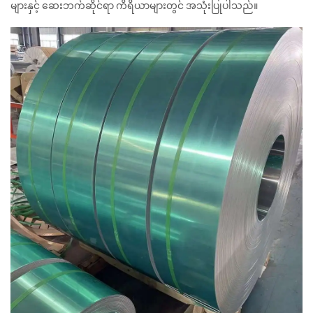
များနှင့် ဆေးဘက်ဆိုင်ရာ ကိရိယာများတွင် အသုံးပြုပါသည်။