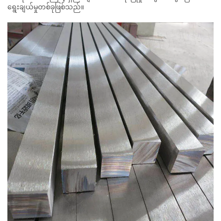
ရွေးချယ်မှုတစ်ခုဖြစ်သည်။