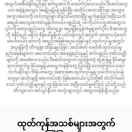
အပျက်အစီးခံနိုင်ရည်နှင့် စက်မှုအားကို ထောက်ပံ့ပေးသည်။ ဒီစောင်းတွေ
ဟာ အနံနဲ့အလျား အမျိုးမျိုးနဲ့ ရနိုင်ပြီး အတိုင်းအတာဆိုင်ရာ အလျား
အကွာအဝေးကို တင်းကျပ်စွာ ထိန်းသိမ်းထားပြီး မျက်နှာပြင်အပြီးသတ်
အရည်အသွေးကောင်းမွန်ပါတယ်။ ပစ္စည်းရဲ့ ပင်ကိုယ်လက္ခဏာတွေက
၎င်းကို ဓာတုပစ္စည်းတွေ ထိတွေ့မှု၊ အပူချိန်လွန်ကဲမှုနဲ့ စက်ပိုင်း ဖိအားတွေ
ကို ခံနိုင်ရည် မရှိတဲ့ စိန်ခေါ်မှုရှိတဲ့ ပတ်ဝန်းကျင်အတွက် အထူးသင့်တော်
စေပါတယ်။ ဆားကို အရည်အဖြစ်အပူပေးခြင်းနှင့် ထုတ်လုပ်မှုအတွင်း
အပူချိန်ကို တိကျစွာ ထိန်းချုပ်ခြင်း အပါအဝင် ခေတ်မီ ထုတ်လုပ်မှု
နည်းစနစ်များက အကောင်းဆုံး အစေ့ဖွဲ့စည်းမှုနှင့် စက်ပစ္စည်း ဂုဏ်သတ္တိ
များကို အာမခံပေးသည်။ ဒီစောင်းတွေဟာ ထူးခြားတဲ့ ဆွဲဆန့်မှု ခိုင်မာမှု၊
ရလဒ်ထွက်မှု ခိုင်မာမှုနဲ့ မာမာမှု တန်ဖိုးတွေ ပြသပြီး လေကြောင်း၊ ဆေး
ဘက်ဆိုင်ရာ ကိရိယာတွေ၊ အစားအစာ ထုတ်လုပ်မှုနဲ့ သင်္ဘောလုပ်ငန်း
တွေမှာ အသုံးချဖို့ အကောင်းဆုံး ဖြစ်စေတယ်။ ၎င်းတို့၏ သံလိုက်မပါ
သော ဂုဏ်သတ္တိများနှင့် ထူးခြားသော အပြီးသတ်မှုကြောင့် ၎င်းတို့သည်
တိကျသော အင်ဂျင်နီယာ အသုံးများတွင် အထူးတန်ဖိုးရှိသည်။
ထုတ်ကုန်အသစ်များအတွက်