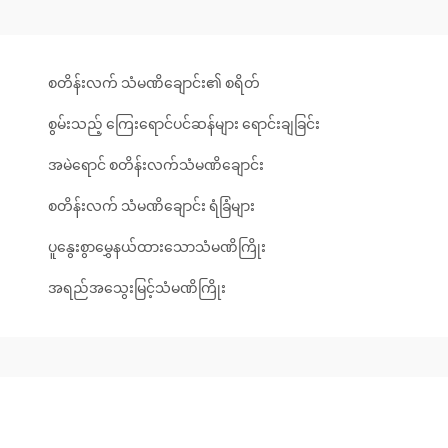
စတိန်းလက် သံမဏိချောင်း၏ စရိတ်
စွမ်းသည့် ကြေးရောင်ပင်ဆန်များ ရောင်းချခြင်း
အမဲရောင် စတိန်းလက်သံမဏိချောင်း
စတိန်းလက် သံမဏိချောင်း ရံခြံများ
ပူနွေးစွာမွှေနယ်ထားသောသံမဏိကြိုး
အရည်အသွေးမြင့်သံမဏိကြိုး