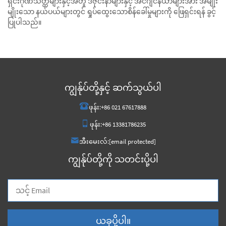
ရှင်းဂုဏ်သတ္တိများနှင့်အတူ ဒီဇိုင်းနာများနှင့် အင်ဂျင်နီယာများအား အမျိုး
မျိုးသော နယ်ပယ်များတွင် ရှုပ်ထွေးသောစိန်ခေါ်မှုများကို ဖြေရှင်းရန် ခွင့်
ပြုပါသည်။
ကျွန်ုပ်တို့နှင့် ဆက်သွယ်ပါ
ဖုန်း:
+86 021 67617888
ဖုန်း:
+86 13381786235
အီးမေးလ်:
[email protected]
ကျွန်ုပ်တို့ကို သတင်းပို့ပါ
ယခုပို့ပါ။