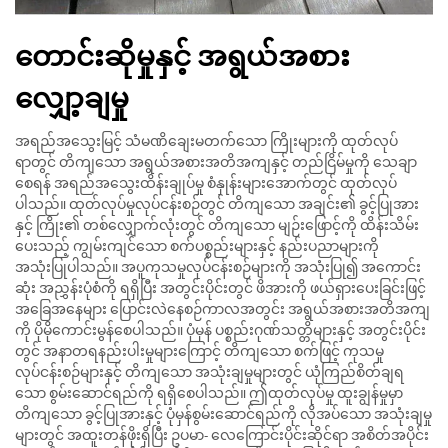
တောင်းဆိုမှုနှင့် အရွယ်အစား
လျှော့ချမှု
အရည်အသွေးမြင့် သံမဏိချေးမတက်သော ကြိုးများကို ထုတ်လုပ်
ရာတွင် တိကျသော အရွယ်အစားအတိအကျနှင့် တည်ငြိမ်မှုကို သေချာ
စေရန် အရည်အသွေးထိန်းချုပ်မှု စံနှုန်းများအောက်တွင် ထုတ်လုပ်
ပါသည်။ ထုတ်လုပ်မှုလုပ်ငန်းစဉ်တွင် တိကျသော အချင်း၏ ခွင့်ပြုအား
နှင့် ကြိုး၏ တစ်လျှောက်လုံးတွင် တိကျသော မျဉ်းဖြောင့်ကို ထိန်းသိမ်း
ပေးသည့် ကျွမ်းကျင်သော စက်ပစ္စည်းများနှင့် နည်းပညာများကို
အသုံးပြုပါသည်။ အပူကုသမှုလုပ်ငန်းစဉ်များကို အသုံးပြု၍ အကောင်း
ဆုံး အညွှန်းပုံစံကို ရရှိပြီး အတွင်းပိုင်းတွင် ဖိအားကို ဖယ်ရှားပေးခြင်းဖြင့်
အခြေအနေများ ပြောင်းလဲနေစဉ်ကာလအတွင်း အရွယ်အစားအတိအကျ
ကို ပိုမိုကောင်းမွန်စေပါသည်။ ပုံမှန် ပစ္စည်းဂုဏ်သတ္တိများနှင့် အတွင်းပိုင်း
တွင် အနာတရနည်းပါးမှုများကြောင့် တိကျသော စက်ဖြင့် ကုသမှု
လုပ်ငန်းစဉ်များနှင့် တိကျသော အသုံးချမှုများတွင် ယုံကြည်စိတ်ချရ
သော စွမ်းဆောင်ရည်ကို ရရှိစေပါသည်။ ဤထုတ်လုပ်မှု ထူးချွန်မှုမှာ
တိကျသော ခွင့်ပြုအားနှင့် ပုံမှန်စွမ်းဆောင်ရည်ကို လိုအပ်သော အသုံးချမှု
များတွင် အထူးတန်ဖိုးရှိပြီး ဥပမာ- လေကြောင်းပိုင်းဆိုင်ရာ အစိတ်အပိုင်း