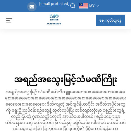
[email protected]
MY
ဈေးကုတ်ယူရန်
အရည်အသွေးမြင့်သံမဏိကြိုး
အရည်အသွေးမြင့် သံမဏိမော်လီကျူးစေးစေးစေးစေးစေးစေးစေးစေး
စေးစေးစေးစေးစေးစေးစေးစေးစေးစေးစေးစေးစေးစေးစေးစေးစေးစေး
စေးစေးစေးစေးစေးစေး ဒီတိကျတဲ့ အင်ဂျင်နီယာပိုင်း အစိတ်အပိုင်းတွေ
ကို ရှေးဦးလုပ်ငန်းစဉ်တွေနဲ့ ထုတ်လုပ်ပြီး တစ်လျားလုံးမှာ ပစ္စည်းတွေရဲ့
တည်ငြိမ်တဲ့ ဂုဏ်သတ္တိတွေကို အာမခံပေးပါတယ်။ စည်ပင်များမှာ
ထိပ်တန်းအဆင့် မော်လီဘင်၊ နီကယ်နှင့် ခရိုမီယမ်အပါအဝင် မော်လီဘင်
ဒင်အမွှားများဖြင့် ပြုလုပ်ထားပြီး ၎င်းတို့၏ ပိုမိုကောင်းမွန်သော