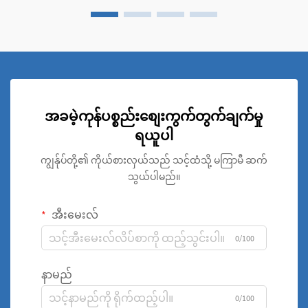
အခမဲ့ကုန်ပစ္စည်းစျေးကွက်တွက်ချက်မှု
ရယူပါ
ကျွန်ုပ်တို့၏ ကိုယ်စားလှယ်သည် သင့်ထံသို့ မကြာမီ ဆက်
သွယ်ပါမည်။
အီးမေးလ်
0/100
နာမည်
0/100