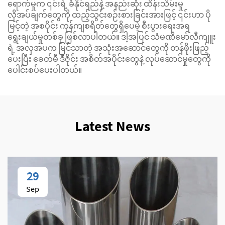
ရောက်မှုက ၎င်းရဲ့ ခံနိုင်ရည်နဲ့ အနည်းဆုံး ထိန်းသိမ်းမှု
လိုအပ်ချက်တွေကို ထည့်သွင်းစဉ်းစားခြင်းအားဖြင့် ၎င်းဟာ ပို
မြင့်တဲ့ အစပိုင်း ကုန်ကျစရိတ်တွေရှိပေမဲ့ စီးပွားရေးအရ
ရွေးချယ်မှုတစ်ခု ဖြစ်လာပါတယ်။ ဒါ့အပြင် သံမဏိမော်လီကျူး
ရဲ့ အလှအပက မြင်သာတဲ့ အသုံးအဆောင်တွေကို တန်ဖိုးဖြည့်
ပေးပြီး ခေတ်မီ ဒီဇိုင်း အစိတ်အပိုင်းတွေနဲ့ လုပ်ဆောင်မှုတွေကို
ပေါင်းစပ်ပေးပါတယ်။
Latest News
29
Sep