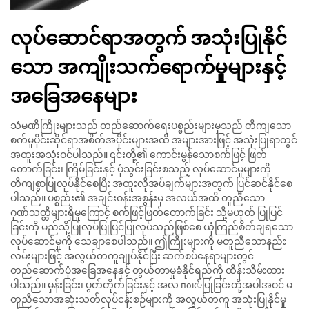
လုပ်ဆောင်ရာအတွက် အသုံးပြုနိုင်
သော အကျိုးသက်ရောက်မှုများနှင့်
အခြေအနေများ
သံမဏိကြိုးများသည် တည်ဆောက်ရေးပစ္စည်းများမှသည် တိကျသော
စက်မှုပိုင်းဆိုင်ရာအစိတ်အပိုင်းများအထိ အများအားဖြင့် အသုံးပြုရာတွင်
အထူးအသုံးဝင်ပါသည်။ ၎င်းတို့၏ ကောင်းမွန်သောစက်ဖြင့် ဖြတ်
တောက်ခြင်း၊ ကြိမ်ခြင်းနှင့် ပုံသွင်းခြင်းစသည့် လုပ်ဆောင်မှုများကို
တိကျစွာပြုလုပ်နိုင်စေပြီး အထူးလိုအပ်ချက်များအတွက် ပြင်ဆင်နိုင်စေ
ပါသည်။ ပစ္စည်း၏ အချင်းဝန်းအစွန်းမှ အလယ်အထိ တူညီသော
ဂုဏ်သတ္တိများရှိမှုကြောင့် စက်ဖြင့်ဖြတ်တောက်ခြင်း သို့မဟုတ် ပြုပြင်
ခြင်းကို မည်သို့ပြုလုပ်ပြုပြင်ပြုလုပ်သည်ဖြစ်စေ ယုံကြည်စိတ်ချရသော
လုပ်ဆောင်မှုကို သေချာစေပါသည်။ ဤကြိုးများကို မတူညီသောနည်း
လမ်းများဖြင့် အလွယ်တကူချုပ်နိုင်ပြီး ဆက်စပ်နေရာများတွင်
တည်ဆောက်ပုံအခြေအနေနှင့် တွယ်တာမှုခံနိုင်ရည်ကို ထိန်းသိမ်းထား
ပါသည်။ မှန်းခြင်း၊ ပွတ်တိုက်ခြင်းနှင့် အလ пок်ပြုခြင်းတို့အပါအဝင် မ
တူညီသောအဆုံးသတ်လုပ်ငန်းစဉ်များကို အလွယ်တကူ အသုံးပြုနိုင်မှု