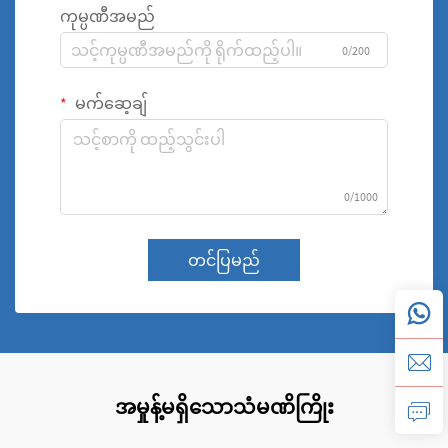
ကုမ္ပဏီအမည်
0/200
မက်ဆေ့ချ်
0/1000
တင်ပြမည်
အမှုန့်မရှိသောသံမဏိကြိုး