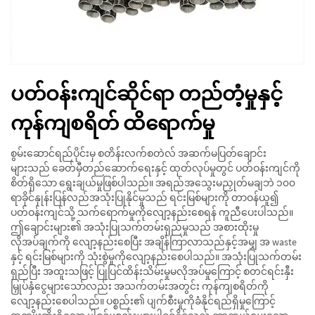
ပတ်ဝန်းကျင်ဆိုင်ရာ တည်တံ့မှုနှင့်
ကုန်ကျစရိတ် ထိရောက်မှု
စွမ်းဆောင်ရည်ပိုင်းမှ စတိန်းလက်စတဲလ် အဆက်မပြတ်ချောင်း
များသည် ခေတ်မှီတည်ဆောက်ရေးနှင့် ထုတ်လုပ်မှုတွင် ပတ်ဝန်းကျင်ကို
စိတ်ရှိသော ရွေးချယ်မှုဖြစ်ပါသည်။ အရည်အသွေးမညှုတ်မချဘဲ ၁၀၀
ရာခိုင်နှုန်းပြန်လည်အသုံးပြုနိုင်မှုသည် ရင်းမြစ်များကို တာဝန်ယူ၍
ပတ်ဝန်းကျင်သို့ သက်ရောက်မှုကိုလျော့နည်းစေရန် ကူညီပေးပါသည်။
ဤချောင်းများ၏ အသုံးပြုသက်တမ်းရှည်မှုသည် အစားထိုးမှု
လိုအပ်ချက်ကို လျော့နည်းစေပြီး အချိန်ကြာလာသည်နှင့်အမျှ အ waste
နှင့် ရင်းမြစ်များကို သုံးစွဲမှုကိုလျော့နည်းစေပါသည်။ အသုံးပြုသက်တမ်း
ရှည်ပြီး အထူးသဖြင့် ပြုပြင်ထိန်းသိမ်းမှုမလိုအပ်မှုကြောင့် စတင်ရင်းနှီး
မြှုပ်နှံငွေများသော်လည်း အသက်တမ်းအတွင်း ကုန်ကျစရိတ်ကို
လျော့နည်းစေပါသည်။ ပစ္စည်း၏ ပျက်စီးမှုကိုခံနိုင်ရည်ရှိမှုကြောင့်