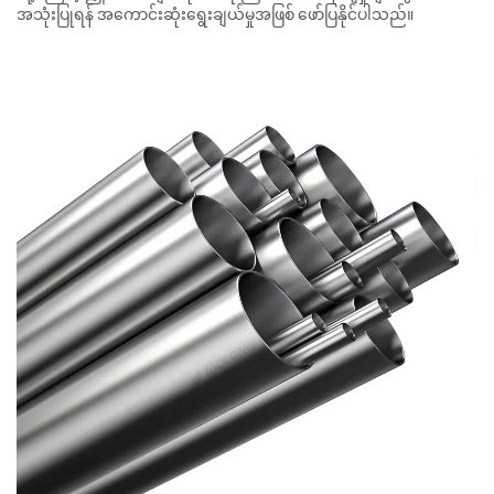
အသုံးပြုရန် အကောင်းဆုံးရွေးချယ်မှုအဖြစ် ဖော်ပြနိုင်ပါသည်။