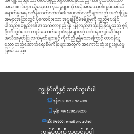
အကျိုးဆိုးရှိသော ပါဝင်ပစ္စည်းများပါဝင်နိုင်သည့် ကာကွယ်ပေးသော
အလ пок်များ သို့မဟုတ် ကုသမှုများကို မလိုအပ်တော့ပါ။ စွမ်းအင်ထိ
ရောက်မှုအရ စတိန်းလက်စတဲလ်၏ အပူဂုဏ်သတ္တိများသည် အသုံးပြုမှု
အများအပြားတွင် ပိုကောင်းသော အပူချိန်စီမံခန့်ခွဲမှုကို ကူညီပေးနိုင်
ပါသည်။ ပစ္စည်း၏ အသက်တာရှည်ပြီး ပြန်လည်အသုံးပြုနိုင်မှုသည် စွန့်
ဦးတီထွင်သော တည်ဆောက်ရေးစံနှုန်းများနှင့် ပတ်ဝန်းကျင်ဆိုင်ရာ
အသိအမှတ်ပြုလက်မှတ်များနှင့် ကိုက်ညီမှုရှိသောကြောင့် တာဝန်ယူ
သော တည်ဆောက်ရေးစီမံကိန်းများအတွက် အကောင်းဆုံးရွေးချယ်မှု
ဖြစ်ပါသည်။
ကျွန်ုပ်တို့နှင့် ဆက်သွယ်ပါ
ဖုန်း:
+86 021 67617888
ဖုန်း:
+86 13381786235
အီးမေးလ်:
[email protected]
ကျွန်ုပ်တို့ကို သတင်းပို့ပါ