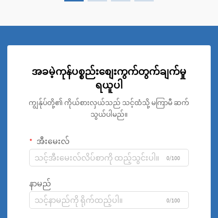
အခမဲ့ကုန်ပစ္စည်းစျေးကွက်တွက်ချက်မှု
ရယူပါ
ကျွန်ုပ်တို့၏ ကိုယ်စားလှယ်သည် သင့်ထံသို့ မကြာမီ ဆက်
သွယ်ပါမည်။
အီးမေးလ်
0/100
နာမည်
0/100