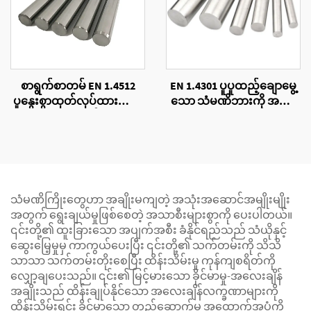
စာရွက်စာတမ် EN 1.4512
EN 1.4301 ပူပူထည့်ချောမွေ့
ပူနွေးစွာထုတ်လုပ်ထားသော
သော သံမဏိဘားကို အမျိုး
သတ္တုတောင့်တုံး
အစားစုံလုံးဝိုင်း
သံမဏိကြိုးတွေဟာ အချိုးမကျတဲ့ အသုံးအဆောင်အမျိုးမျိုး
အတွက် ရွေးချယ်မှုဖြစ်စေတဲ့ အသာစီးများစွာကို ပေးပါတယ်။
၎င်းတို့၏ ထူးခြားသော အပျက်အစီး ခံနိုင်ရည်သည် သံယိုနှင့်
ဆွေးမြေ့မှုမှ ကာကွယ်ပေးပြီး ၎င်းတို့၏ သက်တမ်းကို သိသိ
သာသာ သက်တမ်းတိုးစေပြီး ထိန်းသိမ်းမှု ကုန်ကျစရိတ်ကို
လျှော့ချပေးသည်။ ၎င်း၏ မြင့်မားသော ခိုင်မာမှု-အလေးချိန်
အချိုးသည် ထိန်းချုပ်နိုင်သော အလေးချိန်လက္ခဏာများကို
ထိန်းသိမ်းရင်း ခိုင်မာသော တည်ဆောက်မှု အထောက်အပံ့ကို