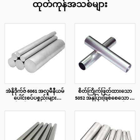
ထုတ်ကုန်အသစ်များ
အဲနိုဒိုက်ဇ် 6061 အလူမီနီယမ်
စိတ်ကြိုက်ဖြတ်ထားသော
ပေါင်းစပ်ပစ္စည်းများ
5052 အနုပြားဖြစ်စေသော အ
ထုတ်လုပ်ထားသော ဘားကို
လူမီနီယံအလွှာပိုက်
လည်း