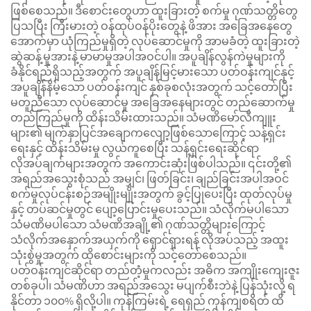
ဖြစ်စေသည်။ ဒီစောင်းတွေဟာ ထူးခြားတဲ့ စက်မှု ဂုဏ်သတ္တိတွေ
ပြသပြီး ကြီးမားတဲ့ ဝန်ထုပ်ဝန်ပိုးတွေနဲ့ ဖိအား အခြေအနေတွေ
အောက်မှာ ယုံကြည်မှုရှိတဲ့ လုပ်ဆောင်မှုကို အာမခံတဲ့ ထူးခြားတဲ့
ဆွဲဆန့်မှုအားနဲ့ မာမာမှုအပါအဝင်ပါ။ အပူချိန်လွန်ကဲမှုများကို
ခံနိုင်ရည်ရှိသည့်အတွက် အပူချိန်မြင့်မားသော ပတ်ဝန်းကျင်နှင့်
အပူချိန်နိမ့်သော ပတ်ဝန်းကျင် နှစ်ခုစလုံးအတွက် သင့်တော်ပြီး
မတူညီသော လုပ်ဆောင်မှု အခြေအနေများတွင် တည်ဆောက်မှု
တည်ကြည်မှုကို ထိန်းသိမ်းထားသည်။ သံမဏိမော်လီကျူး
များ၏ မျက်နှာပြင်အချောကလျော့ဖြစ်သောကြောင့် သန့်ရှင်း
ရေးနှင့် ထိန်းသိမ်းမှု လွယ်ကူစေပြီး သန့်ရှင်းရေးဆိုင်ရာ
လိုအပ်ချက်များအတွက် အကောင်းဆုံးဖြစ်ပါသည်။ ၎င်းတို့၏
အရည်အသွေးစုံသည် အမျှင်၊ ဖြတ်ခြင်း၊ ချည်ခြင်းအပါအဝင်
စက်မှုလုပ်ငန်းစဉ်အမျိုးမျိုးအတွက် ခွင့်ပြုပေးပြီး ထုတ်လုပ်မှု
နှင့် တပ်ဆင်မှုတွင် ပျော့ပြောင်းမှုပေးသည်။ သံလိုက်မပါသော
သံမဏိမပါသော သံမဏိအချို့၏ ဂုဏ်သတ္တိများကြောင့်
သံလိုက်အနှောက်အယှက်ကို ရှောင်ရှားရန် လိုအပ်သည့် အထူး
သုံးစွဲမှုအတွက် ထိုစောင်းများကို သင့်တော်စေသည်။
ပတ်ဝန်းကျင်ဆိုင်ရာ တည်တံ့မှုကလည်း အဓိက အကျိုးကျေးဇူး
တစ်ခုပါ၊ သံမဏိဟာ အရည်အသွေး မပျက်စီးဘဲနဲ့ ပြန်သုံးလို့ ရ
နိုင်တာ ၁၀၀% ရှိလို့ပါ။ ကုန်ကြမ်းရဲ့ ရေရှည် ကုန်ကျစရိတ် ထိ