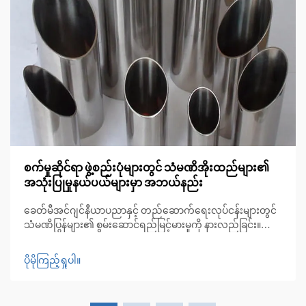
စက်မှုဆိုင်ရာ ဖွဲ့စည်းပုံများတွင် သံမဏိအိုးထည်များ၏
အသုံးပြုမှုနယ်ပယ်များမှာ အဘယ်နည်း
ခေတ်မီအင်ဂျင်နီယာပညာနှင့် တည်ဆောက်ရေးလုပ်ငန်းများတွင်
သံမဏိပြွန်များ၏ စွမ်းဆောင်ရည်မြင့်မားမှုကို နားလည်ခြင်း။
ယနေ့ခေတ် စက်မှုအင်ဂျင်နီယာပညာနှင့် တည်ဆောက်ရေး
နယ်ပယ်တိုးတက်လာသည့်အလျောက် သံမဏိပြွန်များသည်
ပိုမိုကြည့်ရှုပါ။
ခိုင်မာမှု၊ ခံနိုင်ရည်ရှိမှုနှင့် အသုံးဝင်မှုများကို ပေါင်းစပ်ထားသော မ
ဖြစ်မနေလိုအပ်သည့် အစိတ်အပိုင်းများအဖြစ် ပေါ်လာခဲ့ပါသည်။