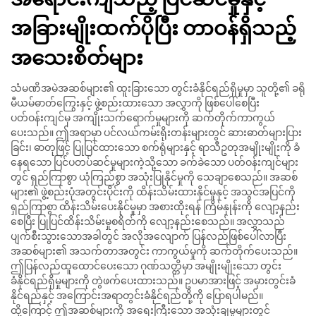
အခြားမျိုးထက်ပိုပြီး တာဝန်ရှိသည့်
အသေးစိတ်များ
သံမဏိအမဲအဆစ်များ၏ ထူးခြားသော တွင်းခံနိုင်ရည်ရှိမှုမှာ သူတို့၏ ခရို
မီယမ်ဓာတ်ကြွေးနှင့် ဖွဲ့စည်းထားသော အလွှာကို ဖြစ်ပေါ်စေပြီး
ပတ်ဝန်းကျင်မှ အကျိုးသက်ရောက်မှုများကို ဆက်တိုက်ကာကွယ်
ပေးသည်။ ဤအရာမှာ ပင်လယ်ကမ်းရိုးတန်းများတွင် ဆားဓာတ်များပြား
ခြင်း၊ ဓာတုဖြင့် ပြုပြင်ထားသော စက်ရုံများနှင့် ရာသီဥတုအမျိုးမျိုးကို ခံ
နေရသော ပြင်ပတပ်ဆင်မှုများကဲ့သို့သော ခက်ခဲသော ပတ်ဝန်းကျင်များ
တွင် ရှည်ကြာစွာ ယုံကြည်စွာ အသုံးပြုနိုင်မှုကို သေချာစေသည်။ အဆစ်
များ၏ ဖွဲ့စည်းပုံအတွင်းပိုင်းကို ထိန်းသိမ်းထားနိုင်မှုနှင့် အသွင်အပြင်ကို
ရှည်ကြာစွာ ထိန်းသိမ်းပေးနိုင်မှုမှာ အစားထိုးရန် ကြိမ်နှုန်းကို လျော့နည်း
စေပြီး ပြုပြင်ထိန်းသိမ်းမှုစရိတ်ကို လျော့နည်းစေသည်။ အလွှာသည်
ပျက်စီးသွားသောအခါတွင် အလိုအလျောက် ပြန်လည်ဖြစ်ပေါ်လာပြီး
အဆစ်များ၏ အသက်တာအတွင်း ကာကွယ်မှုကို ဆက်တိုက်ပေးသည်။
ဤပြန်လည်ထူထောင်ပေးသော ဂုဏ်သတ္တိမှာ အမျိုးမျိုးသော တွင်း
ခံနိုင်ရည်ရှိမှုများကို တွဲဖက်ပေးထားသည်။ ဥပမာအားဖြင့် အမှားတွင်းခံ
နိုင်ရည်နှင့် အကြောင်းအရာတွင်းခံနိုင်ရည်တို့ကို ပြောရပါမည်။
ထို့ကြောင့် ဤအဆစ်များကို အရေးကြီးသော အသုံးချမှုများတွင်