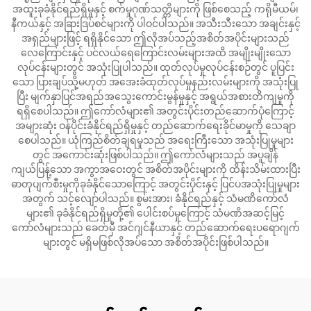
အထူးခုခံနိုင်ရည်ရှိမှုနှင့် စက်မှုဂုဏ်သတ္တိများကို ဖြစ်စေသည့် ကရိုမီယမ်၊
နီကယ်နှင့် အခြားဒြပ်စင်များကို ပါဝင်ပါသည်။ အသီးသီးသော အချင်းနှင့်
အရှည်များဖြင့် ရရှိနိုင်သော ဤလိုအပ်သည့်အစိတ်အပိုင်းများသည်
လေကြောင်းနှင့် ပင်လယ်ရေကြောင်းလမ်းများအထိ အမျိုးမျိုးသော
လုပ်ငန်းများတွင် အသုံးပြုပါသည်။ ထုတ်လုပ်မှုလုပ်ငန်းစဉ်တွင် ပူပြင်း
သော ပြားချပ်သို့မဟုတ် အအေးခံထုတ်လုပ်မှုနည်းလမ်းများကို အသုံးပြု
ပြီး မျက်နှာပြင်အရည်အသွေးကောင်းမွန်မှုနှင့် အရွယ်အစားတိကျမှုကို
ရရှိစေပါသည်။ ဤကော်လံများ၏ အတွင်းပိုင်းတည်ဆောက်ပုံကြောင့်
အများဆုံး ဝန်ပိုင်းခံနိုင်ရည်ရှိမှုနှင့် တည်ဆောက်ရေးခိုင်မာမှုကို သေချာ
စေပါသည်။ ယုံကြည်စိတ်ချရမှုသည် အရေးကြီးသော အသုံးပြုမှုများ
တွင် အကောင်းဆုံးဖြစ်ပါသည်။ ဤကော်လံများသည် အပူချိန်
ကျယ်ပြန့်သော အကွာအဝေးတွင် အစိတ်အပိုင်းများကို ထိန်းသိမ်းထားပြီး
ဓာတုပျက်စီးမှုကိုခုခံနိုင်သောကြောင့် အတွင်းပိုင်းနှင့် ပြင်ပအသုံးပြုမှုများ
အတွက် သင့်လျော်ပါသည်။ စွမ်းအား၊ ခံနိုင်ရည်နှင့် သံမဏိကော်လံ
များ၏ ခုခံနိုင်ရည်ရှိမှုတို့၏ ပေါင်းစပ်မှုကြောင့် သံမဏိအဆင့်မြင့်
ကော်လံများသည် ခေတ်မှီ အင်ဂျင်နီယာနှင့် တည်ဆောက်ရေးပရောဂျက်
များတွင် မရှိမဖြစ်လိုအပ်သော အစိတ်အပိုင်းဖြစ်ပါသည်။