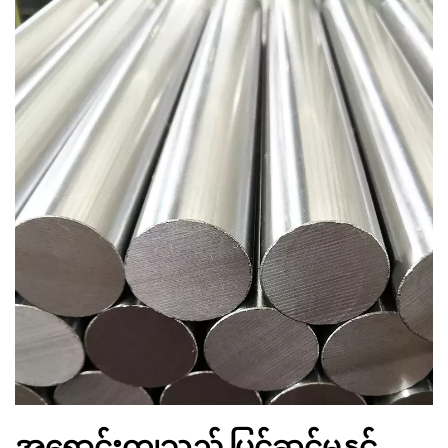
အရောင်းကျသည့် ပြင်ဆင်မှုနှင့်