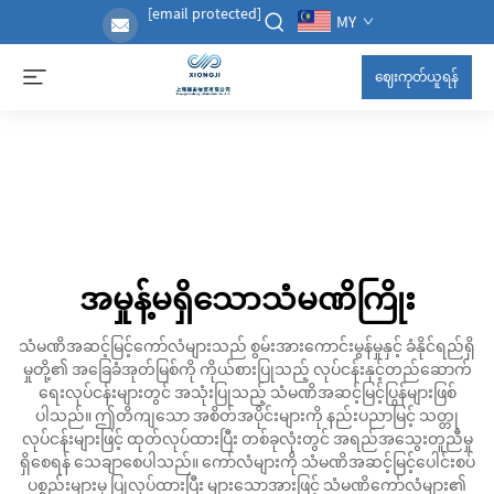
[email protected]
MY
ဈေးကုတ်ယူရန်
အမှုန့်မရှိသောသံမဏိကြိုး
သံမဏိအဆင့်မြင့်ကော်လံများသည် စွမ်းအားကောင်းမွန်မှုနှင့် ခံနိုင်ရည်ရှိ
မှုတို့၏ အခြေခံအုတ်မြစ်ကို ကိုယ်စားပြုသည့် လုပ်ငန်းနှင့်တည်ဆောက်
ရေးလုပ်ငန်းများတွင် အသုံးပြုသည့် သံမဏိအဆင့်မြင့်ပြွန်များဖြစ်
ပါသည်။ ဤတိကျသော အစိတ်အပိုင်းများကို နည်းပညာမြင့် သတ္တု
လုပ်ငန်းများဖြင့် ထုတ်လုပ်ထားပြီး တစ်ခုလုံးတွင် အရည်အသွေးတူညီမှု
ရှိစေရန် သေချာစေပါသည်။ ကော်လံများကို သံမဏိအဆင့်မြင့်ပေါင်းစပ်
ပစ္စည်းများမှ ပြုလုပ်ထားပြီး များသောအားဖြင့် သံမဏိကော်လံများ၏