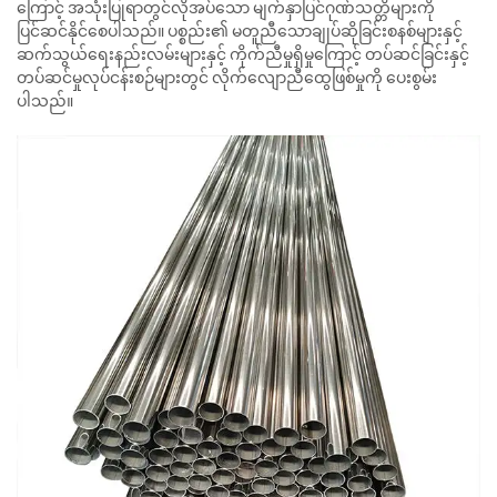
ကြောင့် အသုံးပြုရာတွင်လိုအပ်သော မျက်နှာပြင်ဂုဏ်သတ္တိများကို
ပြင်ဆင်နိုင်စေပါသည်။ ပစ္စည်း၏ မတူညီသောချုပ်ဆိုခြင်းစနစ်များနှင့်
ဆက်သွယ်ရေးနည်းလမ်းများနှင့် ကိုက်ညီမှုရှိမှုကြောင့် တပ်ဆင်ခြင်းနှင့်
တပ်ဆင်မှုလုပ်ငန်းစဉ်များတွင် လိုက်လျောညီထွေဖြစ်မှုကို ပေးစွမ်း
ပါသည်။