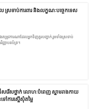
្វិល ស្រទាប់ការពារ និងលក្ខណៈបច្ចេកទេស
 និងតម្រូវការណាដែលអ្នកទិញគួរបញ្ជាក់ រួមទាំងស្រទាប់
វិញ្ញាបនប័ត្រ។
ជ្រើសរើសថ្នាក់ លោហៈបំពេញ ស្នាមរាងកាយ
រស្នើសុំតម្លៃ