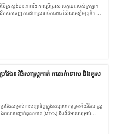
ត្រ ស្តង់ដារ ភាពរឹង ការប្រើប្រាស់ លក្ខណៈរបស់ក្រឡាក់
ារវ៉ែកប៉េកចេញ ការដាក់ស្រទាប់ការពារ វិស័យអេឡិចត្រូនិក និង
វែង៖ វិធីសាស្ត្រកាត់ ការអត់ទោស និងគូស
ែងសម្រាប់ការបញ្ជាទិញក្នុងឧស្សាហកម្ម រួមទាំងវិធីសាស្រ្ត
៉ែក ឯកសារបញ្ជាក់គុណភាព (MTCs) និងព័ត៌មានសម្រាប់