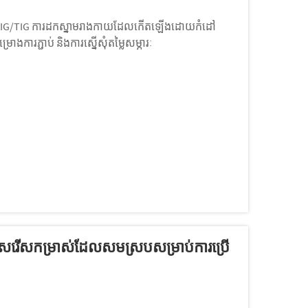
ំ MIG/TIG ការដកស្នាមរាងកាយដែលកើតឡើងដោយកំដៅ
រោងការភ្ជាប់ និងការស្នើសុំតម្លៃសម្ភារៈ
្រើសរើសកម្រាស់ដែលសមស្របសម្រាប់ការប្រើ