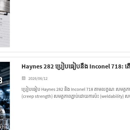
Haynes 282 ប្រៀបធៀបនឹង Inconel 718: តើមា
2026/06/12
ប្រៀបធៀប Haynes 282 និង Inconel 718 តាមលក្ខណៈសមត្ថភាព
(creep strength) សមត្ថភាពភ្ជាប់ដោយការប៉ះ (weldability) សមត
ការអនុវត្ត និងគន្លឹះសម្រាប់ការស្នើសុំការប៉ាន់ស្មានតម្លៃ (RFQ tips