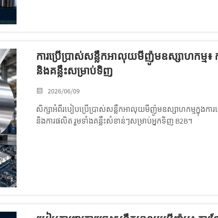
ការប្រើប្រាស់សន្លឹកអាលុយមីញ៉ូមឧស្សាហកម្ម៖ កា
និងគន្លឹះសម្រាប់ទិញ
2026/06/09
សិក្សាអំពីរបៀបប្រើប្រាស់សន្លឹកអាលុយមីញ៉ូមឧស្សាហកម្មក្នុងការវេច
និងការផលិត រួមទាំងគន្លឹះសំខាន់ៗសម្រាប់អ្នកទិញ B2B។