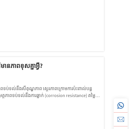
នភាពខុសគ្នាអ្វី?
ទប់ទល់នឹងសីតុណ្ហភាព ស្ថេរភាពក្រោមការប៉ះពាល់បន្ត
្ថភាពទប់ទល់នឹងការឆ្លាក់ (corrosion resistance) តម្លៃ
)។