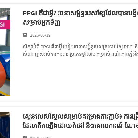
PPGI គឺជាអ្វី? រចនាសម្ព័ន្ធរបស់ខ្សែដែលបានបង
សម្រាប់អ្នកទិញ
2026/06/29
សិក្សាអំពី PPGI គឺជាអ្វី របៀបរចនាសម្ព័ន្ធរបស់ស្រទាប់ខ្សែ PPGI
សំណាញ់សំរាប់ការការពារ ប្រភេទថ្នាំលាប កម្រាស់ ពណ៌ ភាពភ្លឺ និង
ស្តេនលេសស្ឋែលសម្រាប់គម្រោងការភ្ជាប់៖ ការ
ដែលកើតឡើងដោយកំដៅ និងគោលការណ៍ណែនទៅកា