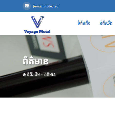
[email protected]
ទំព័រដើម
អំពីយើង
ព័ត៌មាន
ទំព័រដើម
>
ព័ត៌មាន