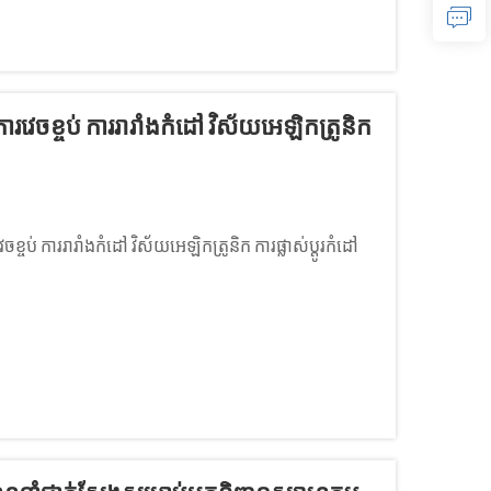
រវេចខ្ចប់ ការរារាំងកំដៅ វិស័យអេឡិកត្រូនិក
ខ្ចប់ ការរារាំងកំដៅ វិស័យអេឡិកត្រូនិក ការផ្លាស់ប្តូរកំដៅ