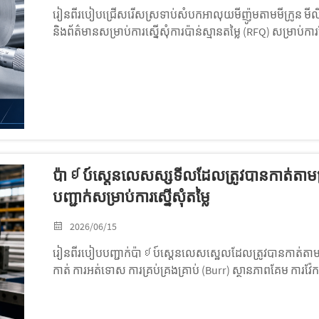
រៀនពីរបៀបជ្រើសរើសស្រទាប់សំបកអាលុយមីញ៉ូមតាមមីក្រូន មីលីម៉ែ
និងព័ត៌មានសម្រាប់ការស្នើសុំការប៉ាន់ស្មានតម្លៃ (RFQ) សម្រាប់ក
ការផ្លាស់ប្តូរកំដៅ។
ប៉ាઇប៍ស្តេនលេសស្សទីលដែលត្រូវបានកាត់តាមប្រ
បញ្ជាក់សម្រាប់ការស្នើសុំតម្លៃ
2026/06/15
រៀនពីរបៀបបញ្ជាក់ប៉ាઇប៍ស្តេនលេសស្ឋេលដែលត្រូវបានកាត់តាមប្រវ
កាត់ ការអត់ទោស ការគ្រប់គ្រងគ្រាប់ (Burr) ស្ថានភាពគែម ការវ
សំណើសុំការប៉ាន់ស្មានតម្លៃ (RFQ)