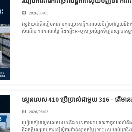
របៀបការពារការច្រេះសន្លឹកអាលុយមីញ៉ូម៖ ការណ
2026/06/05
ស្វែងយល់ពីរបៀបការពារការច្រេះសន្លឹកអាលុយមីញ៉ូមជាមួយនឹងការជ្រើ
សំណើម ការការពារផ្ទៃ និងគន្លឹះ RFQ សម្រាប់អ្នកទិញឧស្សាហកម្ម
ស្តេនលេស 410 ប្រើប្រាស់ជាមួយ 316 – តើមានភា
2026/06/03
ប្រៀបធៀបស្តេនលេស 410 និង 316 តាមរយៈសារធាតុទប់ទល់នឹងការឆ្ល
និងគន្លឹះសម្រាប់ការស្នើសុំការប៉ាន់ស្មានតម្លៃ (RFQ) សម្រាប់អ្នកទ