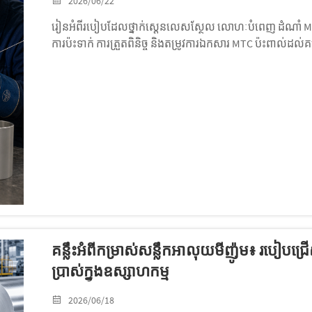
2026/06/22
រៀនអំពីរបៀបដែលថ្នាក់ស្តេនលេសស្ថែល លោហៈបំពេញ ដំណា
ការប៉ះទាក់ ការត្រួតពិនិច្ច និងតម្រូវការឯកសារ MTC ប៉ះពាល់ដល់គម្
គន្លឹះអំពីកម្រាស់សន្លឹកអាលុយមីញ៉ូម៖ របៀបជ
ប្រាស់ក្នុងឧស្សាហកម្ម
2026/06/18