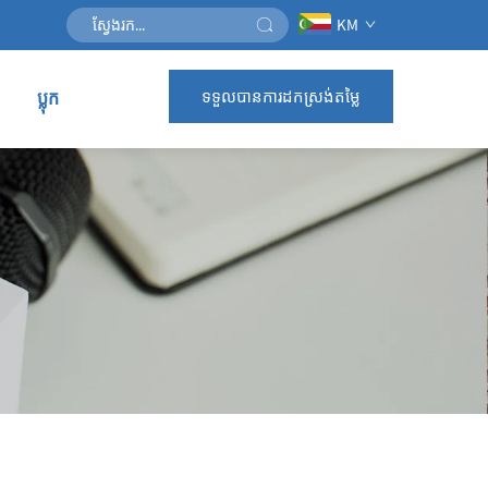
KM
ទទួលបានការដកស្រង់តម្លៃ
ប្លុក