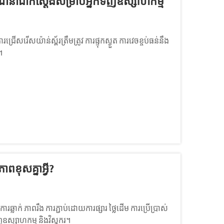
ែនាំជាក់ស្តែងសម្រាប់អ្នកទិញឧស្សាហកម្ម
សរើសយ៉ាន់ស្ព័រត្រឹមត្រូវ ការផ្ទុកស្ងួត ការវេចខ្ចប់ធន់នឹង
។
ពខុសគ្នាអ្វី?
ាក់ ភាពរឹង ការភ្ជាប់ដោយការផ្សារ ថ្លៃដើម ការប្រើប្រាស់
ិញឧស្សាហកម្ម និងវិស្វករ។