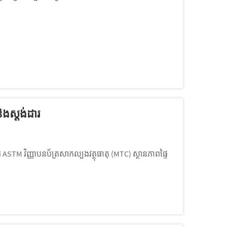
ិងស្តង់ដារ
ASTM វិញ្ញាបនប័ត្រសាកល្បងវត្ថុធាតុ (MTC) ស្ថានភាពផ្ទៃ