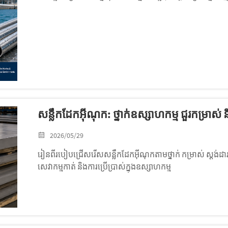
សន្លឹកដែកអ៊ីណុក: ថ្នាក់ឧស្សាហកម្ម ជួរកម្រាស់ ន
2026/05/29
រៀនពីរបៀបជ្រើសរើសសន្លឹកដែកអ៊ីណុកតាមថ្នាក់ កម្រាស់ ស្តង់ដារ 
សេវាកម្មកាត់ និងការប្រើប្រាស់ក្នុងឧស្សាហកម្ម