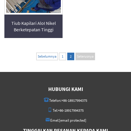
Tiub Kapilari AloI Nikel
Berketepatan Tinggi
Sebelumnya
1
2
Seterusnya
HUBUNGI KAMI
Telefon:
+86-18917994375
Tel:
+86-18917994375
Emel:
[email protected]
TINGGALKAN PESANAN KEPADA KAMI