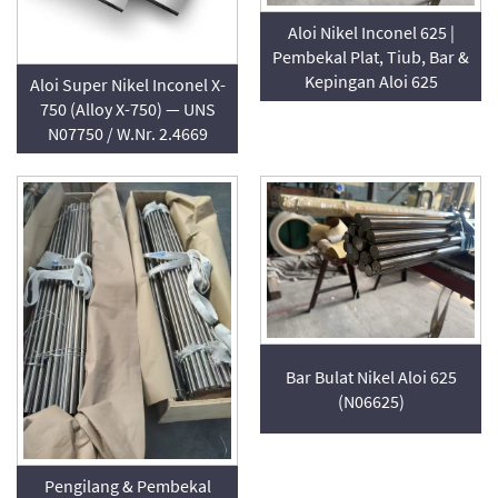
Aloi Nikel Inconel 625 |
Pembekal Plat, Tiub, Bar &
Kepingan Aloi 625
Aloi Super Nikel Inconel X-
750 (Alloy X-750) — UNS
N07750 / W.Nr. 2.4669
Bar Bulat Nikel Aloi 625
(N06625)
Pengilang & Pembekal