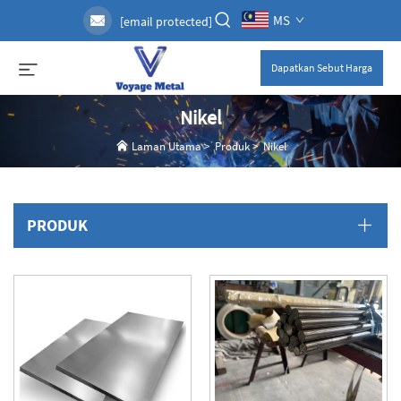
MS
[email protected]
Dapatkan Sebut Harga
Nikel
Laman Utama
>
Produk
>
Nikel
PRODUK