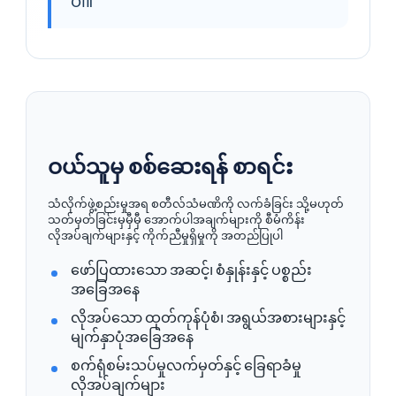
ပါ။
ဝယ်သူမှ စစ်ဆေးရန် စာရင်း
သံလိုက်ဖွဲ့စည်းမှုအရ စတီလ်သံမဏိကို လက်ခံခြင်း သို့မဟုတ်
သတ်မှတ်ခြင်းမှမှီမှီ အောက်ပါအချက်များကို စီမံကိန်း
လိုအပ်ချက်များနှင့် ကိုက်ညီမှုရှိမှုကို အတည်ပြုပါ
ဖော်ပြထားသော အဆင့်၊ စံနှုန်းနှင့် ပစ္စည်း
အခြေအနေ
လိုအပ်သော ထုတ်ကုန်ပုံစံ၊ အရွယ်အစားများနှင့်
မျက်နှာပုံအခြေအနေ
စက်ရုံစမ်းသပ်မှုလက်မှတ်နှင့် ခြေရာခံမှု
လိုအပ်ချက်များ