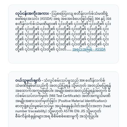
လုပ်ငန်းအကိုးအကား -
ဩစတြေးလျ စတီန်လက်စ်သံမဏိဖွံ့
ဖေါ်ရေးအသင်း (ASSDA) အရ အအေးခံပေးခြင်းဖြင့် 304 နှင့် 316
စတီန်လက်စ်သံမဏိများ၏ ၎င်းတို့၏ ၎င်းတို့၏ ၎င်းတို့၏ ၎င်း
တို့၏ ၎င်းတို့၏ ၎င်းတို့၏ ၎င်းတို့၏ ၎င်းတို့၏ ၎င်းတို့၏ ၎င်း
တို့၏ ၎င်းတို့၏ ၎င်းတို့၏ ၎င်းတို့၏ ၎င်းတို့၏ ၎င်းတို့၏ ၎င်း
တို့၏ ၎င်းတို့၏ ၎င်းတို့၏ ၎င်းတို့၏ ၎င်းတို့၏ ၎င်းတို့၏ ၎င်း
တို့၏ ၎င်းတို့၏ ၎င်းတို့၏ ၎င်းတို့၏ ၎င်းတို့၏ ၎င်းတို့၏ ၎င်း
တို့၏ ၎င်းတို့၏ ၎င်းတို့၏ ၎င်းတိ......
အရင်းအမြစ် - ASSDA
ဝယ်သူမှတ်ချက် -
သံလွင်စမ်းသပ်မှုသည် 304 စတီန်လက်စ်
သံမဏိဖြစ်မါသည်ကို အတည်ပြုရန် သို့မဟုတ် အတည်မပြုရန်
အထောက်အကူမဖြစ်ပါ။ အမျိုးအစားအတည်ပြုရန်အတွက် မီ
လ်စမ်းသပ်လက်မှတ် (Mill Test Certificate)၊ အတိအကျသံမဏိ
အမျိုးအစားသတ်မှတ်ခြင်း (Positive Material Identification)၊
ဓာတုဖွဲ့စည်းမှုစမ်းသပ်မှု၊ အပူခံနေမှုနံပါတ်အတိုင်းအတာ (heat
number traceability) သို့မဟုတ် ASTM၊ EN၊ JIS သို့မဟုတ်
စီမံကိန်းစံနှုန်းများအရ စိစိမ်စစ်ဆေးမှုကို အသုံးပြုပါ။