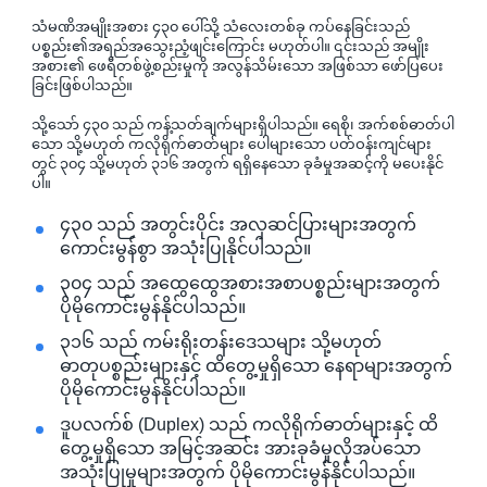
သံမဏိအမျိုးအစား ၄၃၀ ပေါ်သို့ သံလေးတစ်ခု ကပ်နေခြင်းသည်
ပစ္စည်း၏အရည်အသွေးညံ့ဖျင်းကြောင်း မဟုတ်ပါ။ ၎င်းသည် အမျိုး
အစား၏ ဖေရီတစ်ဖွဲ့စည်းမှုကို အလွန်သိမ်းသော အဖြစ်သာ ဖော်ပြပေး
ခြင်းဖြစ်ပါသည်။
သို့သော် ၄၃၀ သည် ကန့်သတ်ချက်များရှိပါသည်။ ရေစို၊ အက်စစ်ဓာတ်ပါ
သော သို့မဟုတ် ကလိုရိုက်ဓာတ်များ ပေါများသော ပတ်ဝန်းကျင်များ
တွင် ၃၀၄ သို့မဟုတ် ၃၁၆ အတွက် ရရှိနေသော ခုခံမှုအဆင့်ကို မပေးနိုင်
ပါ။
၄၃၀ သည် အတွင်းပိုင်း အလှဆင်ပြားများအတွက်
ကောင်းမွန်စွာ အသုံးပြုနိုင်ပါသည်။
၃၀၄ သည် အထွေထွေအစားအစာပစ္စည်းများအတွက်
ပိုမိုကောင်းမွန်နိုင်ပါသည်။
၃၁၆ သည် ကမ်းရိုးတန်းဒေသများ သို့မဟုတ်
ဓာတုပစ္စည်းများနှင့် ထိတွေ့မှုရှိသော နေရာများအတွက်
ပိုမိုကောင်းမွန်နိုင်ပါသည်။
ဒူပလက်စ် (Duplex) သည် ကလိုရိုက်ဓာတ်များနှင့် ထိ
တွေ့မှုရှိသော အမြင့်အဆင်း အားခုခံမှုလိုအပ်သော
အသုံးပြုမှုများအတွက် ပိုမိုကောင်းမွန်နိုင်ပါသည်။