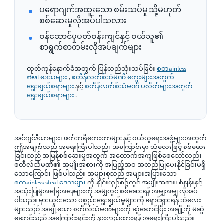
ပရောဂျက်အထူးသော စမ်းသပ်မှု သို့မဟုတ်
စစ်ဆေးမှုလိုအပ်ပါသလား
ဝန်ဆောင်မှုပတ်ဝန်းကျင်နှင့် ဝယ်သူ၏
စာရွက်စာတမ်းလိုအပ်ချက်များ
ထုတ်ကုန်နောက်ခံအတွက် ပြန်လည်သုံးသပ်ခြင်း
စတainless
steal ဒေသများ
,
စတီန်လက်စ်သံမဏိ ကွေးများအတွက်
ရွေးချယ်စရာများ
နှင့်
စတီန်လက်စ်သံမဏိ ပလိတ်များအတွက်
ရွေးချယ်စရာများ
.
အင်ဂျင်နီယာများ၊ ဖက်ဘရီကေးတာများနှင့် ဝယ်ယူရေးအဖွဲ့များအတွက်
ဤအချက်သည် အရေးကြီးပါသည်။ အကြောင်းမှာ သံလေးဖြင့် စစ်ဆေး
ခြင်းသည် အမြန်စစ်ဆေးမှုအတွက် အထောက်အကူဖြစ်စေသော်လည်း
စတီလ်သံမဏိ၏ အမျိုးအစားကို အပြည့်အဝ အတည်ပြုပေးနိုင်ခြင်းမရှိ
သောကြောင်း ဖြစ်ပါသည်။ အများစုသည် အများအပြားသော
စတainless steal ဒေသများ
ကို နှိုင်းယှဉ်စဥ်တွင် အမျိုးအစား၊ စံနှုန်းနှင့်
အသုံးပြုမှုအခြေအနေများကို အမျှတွင် စစ်ဆေးရန် အမျှအမျှ လိုအပ်
ပါသည်။ မှားယွင်းသော ပစ္စည်းရွေးချယ်မှုများကို ရှောင်ရှားရန် သံလေး
များသည် အချို့သော စတီလ်သံမဏိများကို ဆွဲဆောင်ပြီး အချို့ကို မဆွဲ
ဆောင်သည့် အကြောင်းရင်းကို နားလည်ထားရန် အရေးကြီးပါသည်။