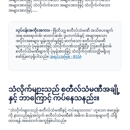
အများအားဖြင့် သံလိုက်က်သော အများအားဖြင့် သံလိုက်က်သော
အများအားဖြင့်......
လုပ်ငန်းအကိုးအကား -
ဗြိတိသျှ စတီလ်သံမဏီ အသိပေးချက်
အရ ဖေရေးတစ်၊ မာတင်ဆစ်၊ ဒူပလက်စ်နှင့် အများစုသော
အပိုင်းအစများ မှုန်းထုတ်မှုဖြင့် မာက်သော စတီလ်သံမဏီ
များသည် ပုံမှန်အားဖြင့် သံလိုက်ဂုဏ်သတ္တိရှိပြီး ဩစတီနိုတစ်
စတီလ်သံမဏီများကို ပုံမှန်အားဖြင့် သံလိုက်ဂုဏ်သတ္တိမရှိဟု
ဖော်ပြလေ့ရှိပါသည်။
အရင်းအမြစ် - BSSA
သံလိုက်များသည် စတီလ်သံမဏီအချို့
နှင့် ဘာကြောင့် ကပ်နေသနည်း။
“သံလိုက်များသည် စတီလ်သံမဏီနှင့် ကပ်နေသလား” ဟူသော မေးခွန်း
ကို နားလည်ရန်အတွက် စတီလ်သံမဏီ၏ အဓိက မိသားစုများကို သိရှိ
ထားရန် အထောက်အကူဖြစ်ပါသည်။