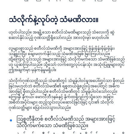
သံလိုက်နဲ့လုပ်တဲ့ သံမဏိလား။
ဟုတ်ပါသည်။ အချို့သော စတီလ်သံမဏိများသည် သံလေးကို ဆွဲ
ဆောင်နိုင်သည့် ဂုဏ်သတ္တိရှိသော်လည်း အားလုံးမှာ မဟုတ်ပါ။
လူများစွာသည် စတီလ်သံမဏိကို အများအားဖြင့် မှိန်းမှိန်းမှိန်းမှိန်း၊
သန့်ရှင်းပြီး ချေးမတက်နိုင်သည့် သံမဏိအဖြစ် မြင်ကြပါသည်။
ထို့ကြောင့် ၎င်းသည် အများအားဖြင့် သံလိုက်မက်သော သံမဏိဖြစ်သည်
ဟု ယူဆကြပါသည်။ သို့သော် လက်တွေ့လုပ်ငန်းသုံး အသုံးပြုမှုများတွင်
ဤအချက်မှာ မှန်ကန်မှုမရှိပါ။
သံလိုက်ဂုဏ်သတ္တိသည် သံမဏိတွင် သံမှုန်ပါဝင်မှုအပေါ်တွင်သာ မှီတည်
ခြင်းမဟုတ်ဘဲ စတီလ်သံမဏိ၏ ရစ္စတယ်ဖွဲ့စည်းပုံအပေါ်တွင် အဓိက
အားဖြင့် မှီတည်ပါသည်။ စတီလ်သံမဏိတွင် သံမှုန်ပါဝင်သော်လည်း
ကြေးနီ၊ နီကယ်၊ မောလီဘီဒနမ်နှင့် နိုက်ထရိုဂျင်ကဲ့သို့သော အခြား
အစိတ်အပိုင်းများ ထည့်သွင်းလုပ်ဆောင်ခြင်းဖြင့် ၎င်း၏ သံလိုက်
ဂုဏ်သတ္တိများ ပြောင်းလဲသွားပါသည်။
ဩစ္စတီနိုတစ် စတီလ်သံမဏိသည် အများအားဖြင့်
သံလိုက်မက်သော သံမဏိဖြစ်သည်။