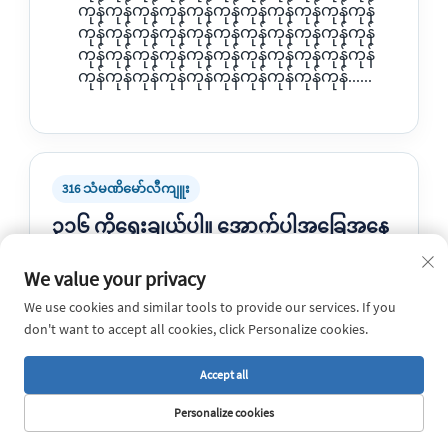
ကုန်ကုန်ကုန်ကုန်ကုန်ကုန်ကုန်ကုန်ကုန်ကုန်ကုန်
ကုန်ကုန်ကုန်ကုန်ကုန်ကုန်ကုန်ကုန်ကုန်ကုန်ကုန်
ကုန်ကုန်ကုန်ကုန်ကုန်ကုန်ကုန်ကုန်ကုန်ကုန်ကုန်
ကုန်ကုန်ကုန်ကုန်ကုန်ကုန်ကုန်ကုန်ကုန်ကုန်......
316 သံမဏိမော်လီကျူး
၃၁၆ ကိုရွေးချယ်ပါ။ အောက်ပါအခြေအနေ
များတွင် -
We value your privacy
ပတ်ဝန်းကျင်တွင် ဆား၊ ကလိုရိုက်များ သို့မဟုတ်
ဓာတုပစ္စည်းများ ပါဝင်သည်။
We use cookies and similar tools to provide our services. If you
don't want to accept all cookies, click Personalize cookies.
ပိုမိုကောင်းမွန်သော ပစ်တင်းခံနိုင်ရည် လိုအပ်
သည်။
Accept all
ထုတ်ကုန်ကို ကမ်းခြေအနီးတွင် အသုံးပြုမည်
Personalize cookies
ဖြစ်သည်။
အသုံးပြုမှုသည် ဓာတုပစ္စည်းဖြစ်စေခြင်း၊