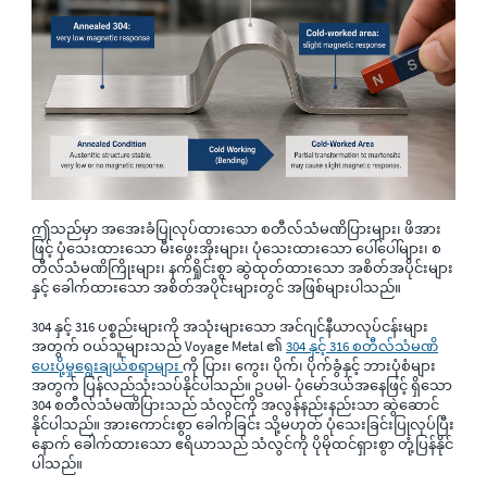
ဤသည်မှာ အအေးခံပြုလုပ်ထားသော စတီလ်သံမဏိပြားများ၊ ဖိအား
ဖြင့် ပုံသေးထားသော မီးဖွေးအိုးများ၊ ပုံသေးထားသော ပေါ်ပေါ်များ၊ စ
တီလ်သံမဏိကြိုးများ၊ နက်ရှိုင်းစွာ ဆွဲထုတ်ထားသော အစိတ်အပိုင်းများ
နှင့် ခေါက်ထားသော အစိတ်အပိုင်းများတွင် အဖြစ်များပါသည်။
304 နှင့် 316 ပစ္စည်းများကို အသုံးများသော အင်ဂျင်နီယာလုပ်ငန်းများ
အတွက် ဝယ်သူများသည် Voyage Metal ၏
304 နှင့် 316 စတီလ်သံမဏိ
ပေးပို့မှုရွေးချယ်စရာများ
ကို ပြား၊ ကွေး၊ ပိုက်၊ ပိုက်ခွံနှင့် ဘားပုံစံများ
အတွက် ပြန်လည်သုံးသပ်နိုင်ပါသည်။ ဥပမါ- ပုံမော်ဒယ်အနေဖြင့် ရှိသော
304 စတီလ်သံမဏိပြားသည် သံလွင်ကို အလွန်နည်းနည်းသာ ဆွဲဆောင်
နိုင်ပါသည်။ အားကောင်းစွာ ခေါက်ခြင်း သို့မဟုတ် ပုံသေးခြင်းပြုလုပ်ပြီး
နောက် ခေါက်ထားသော ဧရိယာသည် သံလွင်ကို ပိုမိုထင်ရှားစွာ တုံ့ပြန်နိုင်
ပါသည်။