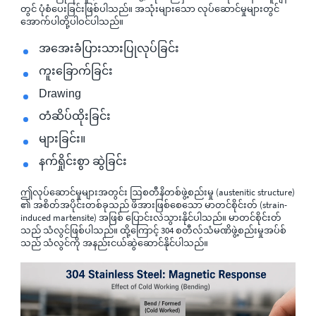
တွင် ပုံစံပေးခြင်းဖြစ်ပါသည်။ အသုံးများသော လုပ်ဆောင်မှုများတွင်
အောက်ပါတို့ပါဝင်ပါသည်။
အအေးခံပြားသားပြုလုပ်ခြင်း
ကူးခြောက်ခြင်း
Drawing
တံဆိပ်ထိုးခြင်း
များခြင်း။
နက်ရှိုင်းစွာ ဆွဲခြင်း
ဤလုပ်ဆောင်မှုများအတွင်း ဩစတီနိတစ်ဖွဲ့စည်းမှု (austenitic structure)
၏ အစိတ်အပိုင်းတစ်ခုသည် ဖိအားဖြစ်စေသော မာတင်စိုင်းတ် (strain-
induced martensite) အဖြစ် ပြောင်းလဲသွားနိုင်ပါသည်။ မာတင်စိုင်းတ်
သည် သံလွင်ဖြစ်ပါသည်။ ထို့ကြောင့် 304 စတီလ်သံမဏိဖွဲ့စည်းမှုအပ်စ်
သည် သံလွင်ကို အနည်းငယ်ဆွဲဆောင်နိုင်ပါသည်။