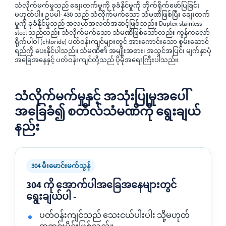
သံလိုက်မက်မှုသည် ချေးတက်မှုကို ခုခံနိုင်မှုကို တိုက်ရိုက်ဖော်ပြခြင်း
မဟုတ်ပါ။ ဥပမါ- 430 သည် သံလိုက်မက်သော သံမဏိဖြစ်ပြီး ချေးတက်
မှုကို ခုခံနိုင်မှုသည် အလယ်အလတ်အဆင့်ဖြစ်သည်။ Duplex stainless
steel သည်လည်း သံလိုက်မက်သော သံမဏိဖြစ်သော်လည်း ကွန်ကလော်
ရိုက်ပါဝါ (chloride) ပတ်ဝန်းကျင်များတွင် အားကောင်းသော စွမ်းဆောင်
ရည်ကို ပေးနိုင်ပါသည်။ သံမဏိ၏ အမျိုးအစား၊ အသွင်အပြင်၊ မျက်နှာပုံ
အခြေအနေနှင့် ပတ်ဝန်းကျင်တို့သည် ပိုမိုအရေးကြီးပါသည်။
သံလိုက်မက်မှုနှင့် အသုံးပြုမှုအပေါ်
အခြေခံ၍ စတီလ်သံမဏိကို ရွေးချယ်
နည်း
304 မီးမောင်းမက်သွန်
304 ကို အောက်ပါအခြေအနေများတွင်
ရွေးချယ်ပါ -
ပတ်ဝန်းကျင်သည် သေးငယ်ပါးပါး သို့မဟုတ်
အတွင်းပိုင်းဖြစ်သည်။