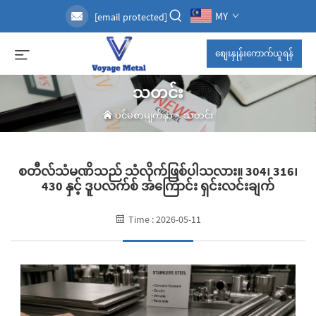
MY
[email protected]
စျေးနှုန်းကောက်ယူရန်
သတင်း
ပင်မစာမျက်နှာ
>
သတင်း
စတီလ်သံမဏိသည် သံလိုက်ဖြစ်ပါသလား။ 304၊ 316၊
430 နှင့် ဒူပလက်စ် အကြောင်း ရှင်းလင်းချက်
Time : 2026-05-11