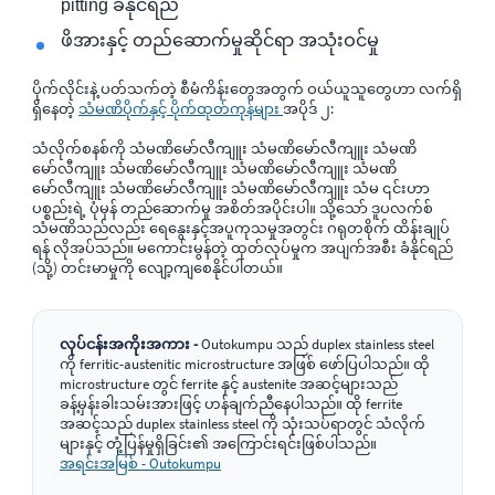
pitting ခံနိုင်ရည်
ဖိအားနှင့် တည်ဆောက်မှုဆိုင်ရာ အသုံးဝင်မှု
ပိုက်လိုင်းနဲ့ ပတ်သက်တဲ့ စီမံကိန်းတွေအတွက် ဝယ်ယူသူတွေဟာ လက်ရှိ
ရှိနေတဲ့
သံမဏိပိုက်နှင့် ပိုက်ထုတ်ကုန်များ
အပိုဒ် ၂:
သံလိုက်စနစ်ကို သံမဏိမော်လီကျူး သံမဏိမော်လီကျူး သံမဏိ
မော်လီကျူး သံမဏိမော်လီကျူး သံမဏိမော်လီကျူး သံမဏိ
မော်လီကျူး သံမဏိမော်လီကျူး သံမဏိမော်လီကျူး သံမ ၎င်းဟာ
ပစ္စည်းရဲ့ ပုံမှန် တည်ဆောက်မှု အစိတ်အပိုင်းပါ။ သို့သော် ဒူပလက်စ်
သံမဏိသည်လည်း ရေနွေးနှင့်အပူကုသမှုအတွင်း ဂရုတစိုက် ထိန်းချုပ်
ရန် လိုအပ်သည်။ မကောင်းမွန်တဲ့ ထုတ်လုပ်မှုက အပျက်အစီး ခံနိုင်ရည်
(သို့) တင်းမာမှုကို လျော့ကျစေနိုင်ပါတယ်။
လုပ်ငန်းအကိုးအကား -
Outokumpu သည် duplex stainless steel
ကို ferritic-austenitic microstructure အဖြစ် ဖော်ပြပါသည်။ ထို
microstructure တွင် ferrite နှင့် austenite အဆင့်များသည်
ခန့်မှန်းခါးသမ်းအားဖြင့် ဟန်ချက်ညီနေပါသည်။ ထို ferrite
အဆင့်သည် duplex stainless steel ကို သုံးသပ်ရာတွင် သံလိုက်
များနှင့် တုံ့ပြန်မှုရှိခြင်း၏ အကြောင်းရင်းဖြစ်ပါသည်။
အရင်းအမြစ် - Outokumpu