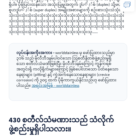
ရှိပါ။ ပိုမိုပြင်းထန်သော အသုံးပြုမှုအတွက် ဒူပ్లెქ်စ် (duplex) သို့မဟုတ်
စူပာဒူပ్లెქ်စ် (super duplex) အမျိုးအစားများကို စဉ်းစားသုံးသဲသုံးသုံး
သုံးသုံးသုံးသုံးသုံးသုံးသုံးသုံးသုံးသုံးသုံးသုံးသုံးသုံးသုံးသုံးသုံးသုံးသုံး
သုံးသုံးသုံးသုံးသုံးသုံးသုံးသုံးသုံးသုံးသုံးသုံးသုံးသုံးသုံးသုံးသုံးသုံးသုံး
သုံးသုံးသုံးသုံးသုံးသုံးသုံးသုံးသုံးသုံးသုံးသုံးသုံးသုံးသုံးသုံးသုံးသုံးသုံး
သုံးသုံးသုံးသုံးသုံးသုံးသုံးသုံးသုံးသုံးသုံးသုံးသုံးသု......
လုပ်ငန်းအကိုးအကား -
worldstainless မှ ဖော်ပြထားသည်မှာ
၃၁၆ သည် မိုလီဘီဒနမ်ပါဝင်သော ဩစတီနိုတစ်ဖွဲ့စည်းမှုရှိ
သော စတီလ်သံမဏိဖြစ်ပြီး မိုလီဘီဒနမ်ကြောင့် ကွန်ကရစ်
အတွင်းရှိ ကလိုရိုက်များကြောင့် ဖြစ်ပေါ်လာသော ပိတ်နေသော
နေရာများ (pitting) နှင့် ကွဲအက်နေသောနေရာများ (crevice
corrosion) ကို ၃၀၄ ထက် ပိုမိုကာကွယ်နိုင်သည်ဟု ဖော်ပြထား
ပါသည်။
အရင်းအမြစ် - worldstainless
430 စတီလ်သံမဏားသည် သံလိုက်
ဖွဲ့စည်းမှုရှိပါသလား။