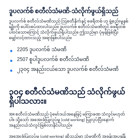
ဒူပလက်စ် စတီလ်သံမဏိ-သံလိုက်ဖွယ်ရှိသည်
ဒူပလက်စ် စတီလ်သံမဏိသည် ဩစတီနိုက်နှင့် ဖေရီတစ် ဟု ဖွဲ့စည်းမှုနှစ်
မျိုးကို ပေါင်းစပ်ထားပါသည်။ ဒူပလက်စ် စတီလ်သံမဏိတွင် ဖေရီတစ်
ပါဝင်သောကြောင့် သံလိုက်ဖွယ်ရှိပါသည်။ ဤသည်မှာ ပုံမှန်ဖြစ်ပြီး
မျှော်လင့်ထားသည့် အရာဖြစ်ပါသည်။
2205 ဒူပလက်စ် သံမဏိ
2507 စူပါဒူပလက်စ် စတီလ်သံမဏိ
၂၃၀၄ အနည်းငယ်သော ဒူပလက်စ် စတီလ်သံမဏိ
၃၀၄ စတီလ်သံမဏိသည် သံလိုက်ဖွယ်
ရှိပါသလား။
304 စတီလ်သံမဏိသည် ပုံမော်ဒယ်အနေဖြင့် မကြာခဏ သံလွင်မဟုတ်
ပါ။ သို့သော် အအေးခံပြုလုပ်မှု (cold working) ပြုလုပ်ပြီးနောက်
အနည်းငယ်သံလွင်ဖြစ်လာနိုင်ပါသည်။
အအေးခံပြုလုပ်မှု (cold working) ဆိုသည်မှာ သံမဏိကို အခန်းအပူချိန်