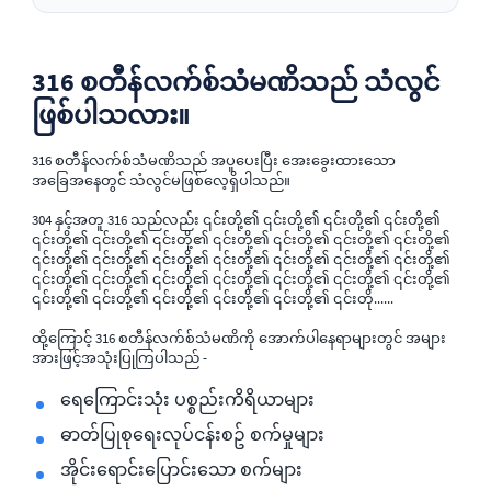
316 စတီန်လက်စ်သံမဏိသည် သံလွင်
ဖြစ်ပါသလား။
316 စတီန်လက်စ်သံမဏိသည် အပူပေးပြီး အေးခွေးထားသော
အခြေအနေတွင် သံလွင်မဖြစ်လေ့ရှိပါသည်။
304 နှင့်အတူ 316 သည်လည်း ၎င်းတို့၏ ၎င်းတို့၏ ၎င်းတို့၏ ၎င်းတို့၏
၎င်းတို့၏ ၎င်းတို့၏ ၎င်းတို့၏ ၎င်းတို့၏ ၎င်းတို့၏ ၎င်းတို့၏ ၎င်းတို့၏
၎င်းတို့၏ ၎င်းတို့၏ ၎င်းတို့၏ ၎င်းတို့၏ ၎င်းတို့၏ ၎င်းတို့၏ ၎င်းတို့၏
၎င်းတို့၏ ၎င်းတို့၏ ၎င်းတို့၏ ၎င်းတို့၏ ၎င်းတို့၏ ၎င်းတို့၏ ၎င်းတို့၏
၎င်းတို့၏ ၎င်းတို့၏ ၎င်းတို့၏ ၎င်းတို့၏ ၎င်းတို့၏ ၎င်းတို......
ထို့ကြောင့် 316 စတီန်လက်စ်သံမဏိကို အောက်ပါနေရာများတွင် အများ
အားဖြင့်အသုံးပြုကြပါသည် -
ရေကြောင်းသုံး ပစ္စည်းကိရိယာများ
ဓာတ်ပြုစုရေးလုပ်ငန်းစဥ် စက်မှုများ
အိုင်းရောင်းပြောင်းသော စက်များ