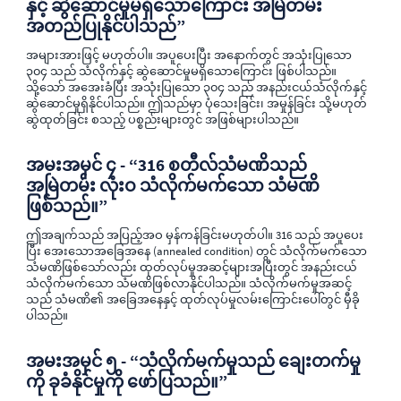
နှင့် ဆွဲဆောင်မှုမရှိသောကြောင်း အမြဲတမ်း
အတည်ပြုနိုင်ပါသည်”
အများအားဖြင့် မဟုတ်ပါ။ အပူပေးပြီး အနောက်တွင် အသုံးပြုသော
၃၀၄ သည် သံလိုက်နှင့် ဆွဲဆောင်မှုမရှိသောကြောင်း ဖြစ်ပါသည်။
သို့သော် အအေးခံပြီး အသုံးပြုသော ၃၀၄ သည် အနည်းငယ်သံလိုက်နှင့်
ဆွဲဆောင်မှုရှိနိုင်ပါသည်။ ဤသည်မှာ ပုံသေးခြင်း၊ အမှုန်ခြင်း သို့မဟုတ်
ဆွဲထုတ်ခြင်း စသည့် ပစ္စည်းများတွင် အဖြစ်များပါသည်။
အမးအမှင် ၄ - “316 စတီလ်သံမဏိသည်
အမြဲတမ်း လုံးဝ သံလိုက်မက်သော သံမဏိ
ဖြစ်သည်။”
ဤအချက်သည် အပြည့်အဝ မှန်ကန်ခြင်းမဟုတ်ပါ။ 316 သည် အပူပေး
ပြီး အေးသောအခြေအနေ (annealed condition) တွင် သံလိုက်မက်သော
သံမဏိဖြစ်သော်လည်း ထုတ်လုပ်မှုအဆင့်များအပြီးတွင် အနည်းငယ်
သံလိုက်မက်သော သံမဏိဖြစ်လာနိုင်ပါသည်။ သံလိုက်မက်မှုအဆင့်
သည် သံမဏိ၏ အခြေအနေနှင့် ထုတ်လုပ်မှုလမ်းကြောင်းပေါ်တွင် မှီခို
ပါသည်။
အမးအမှင် ၅ - “သံလိုက်မက်မှုသည် ချေးတက်မှု
ကို ခုခံနိုင်မှုကို ဖော်ပြသည်။”