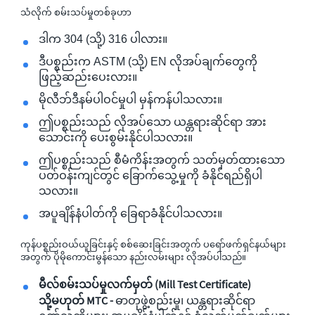
သံလိုက် စမ်းသပ်မှုတစ်ခုဟာ
ဒါက 304 (သို့) 316 ပါလား။
ဒီပစ္စည်းက ASTM (သို့) EN လိုအပ်ချက်တွေကို
ဖြည့်ဆည်းပေးလား။
မိုလီဘ်ဒီနမ်ပါဝင်မှုပါ မှန်ကန်ပါသလား။
ဤပစ္စည်းသည် လိုအပ်သော ယန္တရားဆိုင်ရာ အား
သောင်းကို ပေးစွမ်းနိုင်ပါသလား။
ဤပစ္စည်းသည် စီမံကိန်းအတွက် သတ်မှတ်ထားသော
ပတ်ဝန်းကျင်တွင် ခြောက်သွေ့မှုကို ခံနိုင်ရည်ရှိပါ
သလား။
အပူချိန်နံပါတ်ကို ခြေရာခံနိုင်ပါသလား။
ကုန်ပစ္စည်းဝယ်ယူခြင်းနှင့် စစ်ဆေးခြင်းအတွက် ပရော်ဖက်ရှင်နယ်များ
အတွက် ပိုမိုကောင်းမွန်သော နည်းလမ်းများ လိုအပ်ပါသည်။
မီလ်စမ်းသပ်မှုလက်မှတ် (Mill Test Certificate)
သို့မဟုတ် MTC -
ဓာတုဖွဲ့စည်းမှု၊ ယန္တရားဆိုင်ရာ