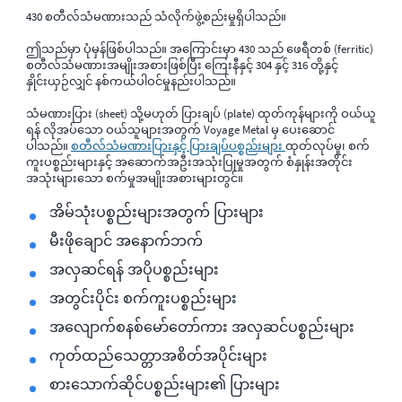
430 စတီလ်သံမဏားသည် သံလိုက်ဖွဲ့စည်းမှုရှိပါသည်။
ဤသည်မှာ ပုံမှန်ဖြစ်ပါသည်။ အကြောင်းမှာ 430 သည် ဖေရီတစ် (ferritic)
စတီလ်သံမဏားအမျိုးအစားဖြစ်ပြီး ကြေးနီနှင့် 304 နှင့် 316 တို့နှင့်
နှိုင်းယှဉ်လျှင် နစ်ကယ်ပါဝင်မှုနည်းပါသည်။
သံမဏားပြား (sheet) သို့မဟုတ် ပြားချပ် (plate) ထုတ်ကုန်များကို ဝယ်ယူ
ရန် လိုအပ်သော ဝယ်သူများအတွက် Voyage Metal မှ ပေးဆောင်
ပါသည်။
စတီလ်သံမဏားပြားနှင့် ပြားချပ်ပစ္စည်းများ
ထုတ်လုပ်မှု၊ စက်
ကူးပစ္စည်းများနှင့် အဆောက်အဦးအသုံးပြုမှုအတွက် စံနှုန်းအတိုင်း
အသုံးများသော စက်မှုအမျိုးအစားများတွင်။
အိမ်သုံးပစ္စည်းများအတွက် ပြားများ
မီးဖိုချောင် အနောက်ဘက်
အလှဆင်ရန် အပိုပစ္စည်းများ
အတွင်းပိုင်း စက်ကူးပစ္စည်းများ
အလျောက်စနစ်မော်တော်ကား အလှဆင်ပစ္စည်းများ
ကုတ်ထည်သေတ္တာအစိတ်အပိုင်းများ
စားသောက်ဆိုင်ပစ္စည်းများ၏ ပြားများ