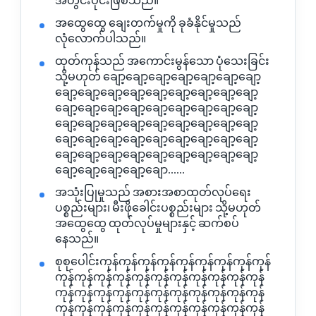
အထွေထွေ ချေးတက်မှုကို ခုခံနိုင်မှုသည်
လုံလောက်ပါသည်။
ထုတ်ကုန်သည် အကောင်းမွန်သော ပုံသေးခြင်း
သို့မဟုတ် ချော့ချော့ချော့ချော့ချော့ချော့ချော့
ချော့ချော့ချော့ချော့ချော့ချော့ချော့ချော့ချော့
ချော့ချော့ချော့ချော့ချော့ချော့ချော့ချော့ချော့
ချော့ချော့ချော့ချော့ချော့ချော့ချော့ချော့ချော့
ချော့ချော့ချော့ချော့ချော့ချော့ချော့ချော့ချော့
ချော့ချော့ချော့ချော့ချော့ချော့ချော့ချော့ချော့
ချော့ချော့ချော့ချော့ချော......
အသုံးပြုမှုသည် အစားအစာထုတ်လုပ်ရေး
ပစ္စည်းများ၊ မီးဖိုခေါင်းပစ္စည်းများ သို့မဟုတ်
အထွေထွေ ထုတ်လုပ်မှုများနှင့် ဆက်စပ်
နေသည်။
စုစုပေါင်းကုန်ကုန်ကုန်ကုန်ကုန်ကုန်ကုန်ကုန်ကုန်
ကုန်ကုန်ကုန်ကုန်ကုန်ကုန်ကုန်ကုန်ကုန်ကုန်ကုန်
ကုန်ကုန်ကုန်ကုန်ကုန်ကုန်ကုန်ကုန်ကုန်ကုန်ကုန်
ကုန်ကုန်ကုန်ကုန်ကုန်ကုန်ကုန်ကုန်ကုန်ကုန်ကုန်