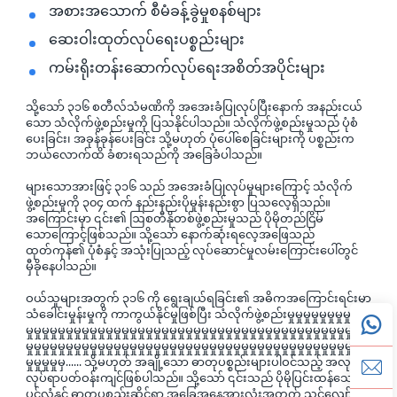
အစားအသောက် စီမံခန့်ခွဲမှုစနစ်များ
ဆေးဝါးထုတ်လုပ်ရေးပစ္စည်းများ
ကမ်းရိုးတန်းဆောက်လုပ်ရေးအစိတ်အပိုင်းများ
သို့သော် ၃၁၆ စတီလ်သံမဏိကို အအေးခံပြုလုပ်ပြီးနောက် အနည်းငယ်
သော သံလိုက်ဖွဲ့စည်းမှုကို ပြသနိုင်ပါသည်။ သံလိုက်ဖွဲ့စည်းမှုသည် ပုံစံ
ပေးခြင်း၊ အခုန်ခုန်ပေးခြင်း သို့မဟုတ် ပုံပေါ်စေခြင်းများကို ပစ္စည်းက
ဘယ်လောက်ထိ ခံစားရသည်ကို အခြေခံပါသည်။
များသောအားဖြင့် ၃၁၆ သည် အအေးခံပြုလုပ်မှုများကြောင့် သံလိုက်
ဖွဲ့စည်းမှုကို ၃၀၄ ထက် နည်းနည်းပိုမှုန်းနည်းစွာ ပြသလေ့ရှိသည်။
အကြောင်းမှာ ၎င်း၏ ဩစတီနိုတစ်ဖွဲ့စည်းမှုသည် ပိုမိုတည်ငြိမ်
သောကြောင့်ဖြစ်သည်။ သို့သော် နောက်ဆုံးရလေ့အဖြေသည်
ထုတ်ကုန်၏ ပုံစံနှင့် အသုံးပြုသည့် လုပ်ဆောင်မှုလမ်းကြောင်းပေါ်တွင်
မှီခိုနေပါသည်။
ဝယ်သူများအတွက် ၃၁၆ ကို ရွေးချယ်ရခြင်း၏ အဓိကအကြောင်းရင်းမှာ
သံခေါင်းမှုန်းမှုကို ကာကွယ်နိုင်မှုဖြစ်ပြီး သံလိုက်ဖွဲ့စည်းမှုမှုမှုမှုမှုမှုမှုမှုမှုမှု
မှုမှုမှုမှုမှုမှုမှုမှုမှုမှုမှုမှုမှုမှုမှုမှုမှုမှုမှုမှုမှုမှုမှုမှုမှုမှုမှုမှုမှုမှုမှုမှုမှုမှုမှုမှုမှုမှုမှုမှုမှုမှုမှု
မှုမှုမှုမှုမှုမှုမှုမှုမှုမှုမှုမှုမှုမှုမှုမှုမှုမှုမှုမှုမှုမှုမှုမှုမှုမှုမှုမှုမှုမှုမှုမှုမှုမှုမှုမှုမှုမှုမှုမှုမှုမှုမှု
မှုမှုမှုမှုမှ...... သို့မဟုတ် အချို့သော ဓာတုပစ္စည်းများပါဝင်သည့် အလုပ်
လုပ်ရာပတ်ဝန်းကျင်ဖြစ်ပါသည်။ သို့သော် ၎င်းသည် ပိုမိုပြင်းထန်သော
ပင်လုံနှင့် ဓာတုပစ္စည်းဆိုင်ရာ အခြေအနေအားလုံးအတွက် သင့်လျော်မှုမ