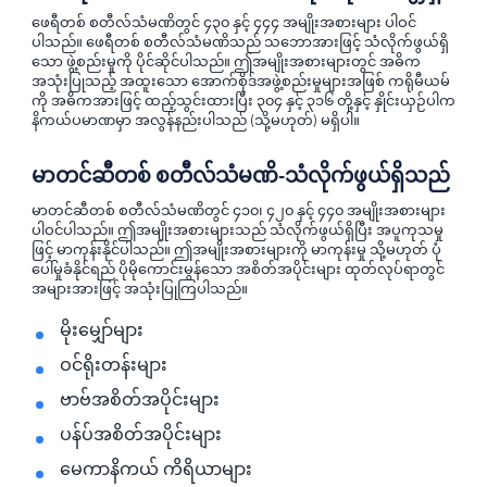
ဖေရီတစ် စတီလ်သံမဏိတွင် ၄၃၀ နှင့် ၄၄၄ အမျိုးအစားများ ပါဝင်
ပါသည်။ ဖေရီတစ် စတီလ်သံမဏိသည် သဘောအားဖြင့် သံလိုက်ဖွယ်ရှိ
သော ဖွဲ့စည်းမှုကို ပိုင်ဆိုင်ပါသည်။ ဤအမျိုးအစားများတွင် အဓိက
အသုံးပြုသည့် အထူးသော အောက်စိုဒ်အဖွဲ့စည်းမှုများအဖြစ် ကရိုမီယမ်
ကို အဓိကအားဖြင့် ထည့်သွင်းထားပြီး ၃၀၄ နှင့် ၃၁၆ တို့နှင့် နှိုင်းယှဉ်ပါက
နိကယ်ပမာဏမှာ အလွန်နည်းပါသည် (သို့မဟုတ်) မရှိပါ။
မာတင်ဆီတစ် စတီလ်သံမဏိ-သံလိုက်ဖွယ်ရှိသည်
မာတင်ဆီတစ် စတီလ်သံမဏိတွင် ၄၁၀၊ ၄၂၀ နှင့် ၄၄၀ အမျိုးအစားများ
ပါဝင်ပါသည်။ ဤအမျိုးအစားများသည် သံလိုက်ဖွယ်ရှိပြီး အပူကုသမှု
ဖြင့် မာကုန်းနိုင်ပါသည်။ ဤအမျိုးအစားများကို မာကုန်းမှု သို့မဟုတ် ပုံ
ပေါ်မှုခံနိုင်ရည် ပိုမိုကောင်းမွန်သော အစိတ်အပိုင်းများ ထုတ်လုပ်ရာတွင်
အများအားဖြင့် အသုံးပြုကြပါသည်။
မိုးမျှော်များ
ဝင်ရိုးတန်းများ
ဗာဗ်အစိတ်အပိုင်းများ
ပန်ပ်အစိတ်အပိုင်းများ
မေကာနိကယ် ကိရိယာများ