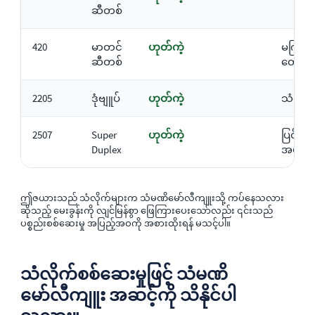
ဆီတစ်
420
မာတင်
ဟုတ်ကဲ့
မကြာခဏ
ဆီတစ်
တွေအတ
2205
ဒုံဗျူပ်
ဟုတ်ကဲ့
သံလိုက်
2507
Super
ဟုတ်ကဲ့
ပြင်းထန
Duplex
အပျက်အ
ဤဇယားသည် သံလိုက်များက သံမဏိမော်လီကျူးသို့ ကပ်နေသလား
ဆိုသည့် မေးခွန်းကို လျင်မြန်စွာ ဖြေကြားပေးသော်လည်း ၎င်းသည်
ပစ္စည်းစစ်ဆေးမှု အပြည့်အဝကို အစားထိုးရန် မသင့်ပါ။
သံလိုက်စစ်ဆေးမှုဖြင့် သံမဏိ
မော်လီကျူး အဆင့်ကို သိနိုင်ပါ