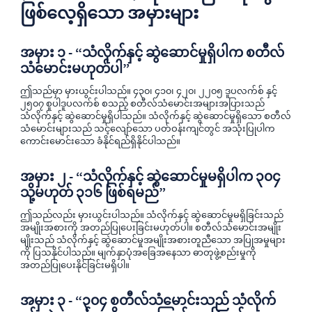
ဖြစ်လေ့ရှိသော အမှားများ
အမှား ၁ - “သံလိုက်နှင့် ဆွဲဆောင်မှုရှိပါက စတီလ်
သံမောင်းမဟုတ်ပါ”
ဤသည်မှာ မှားယွင်းပါသည်။ ၄၃၀၊ ၄၁၀၊ ၄၂၀၊ ၂၂၀၅ ဒူပလက်စ် နှင့်
၂၅၀၇ စူပါဒူပလက်စ် စသည့် စတီလ်သံမောင်းအများအပြားသည်
သံလိုက်နှင့် ဆွဲဆောင်မှုရှိပါသည်။ သံလိုက်နှင့် ဆွဲဆောင်မှုရှိသော စတီလ်
သံမောင်းများသည် သင့်လျော်သော ပတ်ဝန်းကျင်တွင် အသုံးပြုပါက
ကောင်းမောင်းသော ခံနိုင်ရည်ရှိနိုင်ပါသည်။
အမှား ၂ - “သံလိုက်နှင့် ဆွဲဆောင်မှုမရှိပါက ၃၀၄
သို့မဟုတ် ၃၁၆ ဖြစ်ရမည်”
ဤသည်လည်း မှားယွင်းပါသည်။ သံလိုက်နှင့် ဆွဲဆောင်မှုမရှိခြင်းသည်
အမျိုးအစားကို အတည်ပြုပေးခြင်းမဟုတ်ပါ။ စတီလ်သံမောင်းအမျိုး
မျိုးသည် သံလိုက်နှင့် ဆွဲဆောင်မှုအမျိုးအစားတူညီသော အပြုအမှုများ
ကို ပြသနိုင်ပါသည်။ မျက်နှာပုံအခြေအနေသာ ဓာတုဖွဲ့စည်းမှုကို
အတည်ပြုပေးနိုင်ခြင်းမရှိပါ။
အမှား ၃ - “၃၀၄ စတီလ်သံမောင်းသည် သံလိုက်