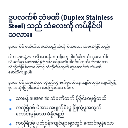
ဒူပလက်စ် သံမဏိ (Duplex Stainless
Steel) သည် သံလေးကို ကပ်နိုင်ပါ
သလား။
ဒူပလက်စ် စတီလ်သံမဏိသည် သံလိုက်က်သော သံမဏိဖြစ်သည်။
ဒါက 2205 နဲ့ 2507 လို သာမန် အဆင့်တွေ ပါဝင်ပါတယ်။ ဒူပလက်စ်
သံမဏိမှာ austenite နဲ့ ferrite နှစ်ခုစလုံးပါဝင်ပါတယ်။ ferrite ဟာ
သံလိုက်ဖြစ်တာကြောင့် သံလိုက်တွေကို ဆွဲဆောင်တဲ့ သံမဏိ
မော်လီကျူးပါ။
ဒူပလက်စ် သံမဏိဟာ လိုအပ်တဲ့ စက်မှုပတ်ဝန်းကျင်တွေမှာ ကျယ်ပြန့်
စွာ အသုံးပြုပါတယ်။ အကြောင်းက ၎င်းက
သာမန် austenitic သံမဏိထက် ပိုခိုင်မာမှုရှိတယ်
ကလိုရီဒစ် ဖိအား အပျက်စီးမှု ပြိုကွဲမှုအတွက်
ကောင်းမွန်သော ခံနိုင်ရည်
ကလိုရီဒစ် ပတ်ဝန်းကျင်များစွာတွင် ကောင်းမွန်သော