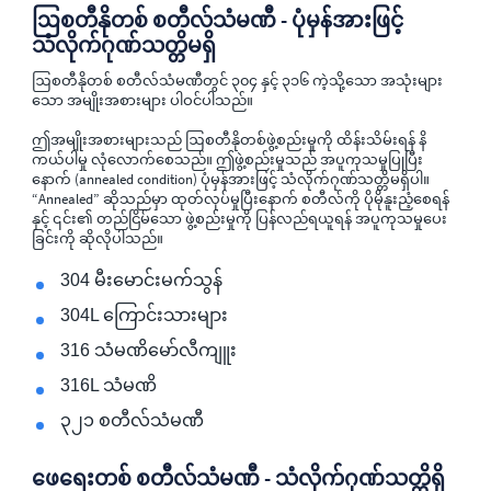
ဩစတီနိုတစ် စတီလ်သံမဏီ - ပုံမှန်အားဖြင့်
သံလိုက်ဂုဏ်သတ္တိမရှိ
ဩစတီနိုတစ် စတီလ်သံမဏီတွင် ၃၀၄ နှင့် ၃၁၆ ကဲ့သို့သော အသုံးများ
သော အမျိုးအစားများ ပါဝင်ပါသည်။
ဤအမျိုးအစားများသည် ဩစတီနိုတစ်ဖွဲ့စည်းမှုကို ထိန်းသိမ်းရန် နိ
ကယ်ပါမှု လုံလောက်စေသည်။ ဤဖွဲ့စည်းမှုသည် အပူကုသမှုပြုပြီး
နောက် (annealed condition) ပုံမှန်အားဖြင့် သံလိုက်ဂုဏ်သတ္တိမရှိပါ။
“Annealed” ဆိုသည်မှာ ထုတ်လုပ်မှုပြီးနောက် စတီလ်ကို ပိုမိုနူးညံ့စေရန်
နှင့် ၎င်း၏ တည်ငြိမ်သော ဖွဲ့စည်းမှုကို ပြန်လည်ရယူရန် အပူကုသမှုပေး
ခြင်းကို ဆိုလိုပါသည်။
304 မီးမောင်းမက်သွန်
304L ကြောင်းသားများ
316 သံမဏိမော်လီကျူး
316L သံမဏိ
၃၂၁ စတီလ်သံမဏီ
ဖေရေးတစ် စတီလ်သံမဏီ - သံလိုက်ဂုဏ်သတ္တိရှိ