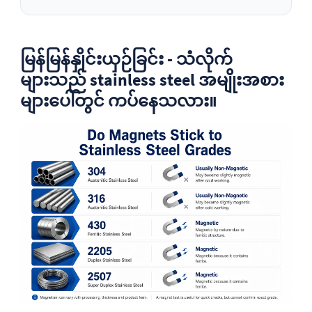
မြန်မြန်နှိုင်းယှဉ်ခြင်း - သံလိုက်
များသည် stainless steel အမျိုးအစား
များပေါ်တွင် ကပ်နေသလား။