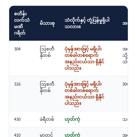
စတိန်း
လက်သံ
သံလိုက်နှင့် တုံ့ပြန်မှုရှိပါ
မိသားစု
အသုံးမ
မဏိ
သလား။
ဂရိတ်
304
ဩစတီ
ပုံမှန်အားဖြင့် မရှိပါ၊
အအေးခံခ
နိုတစ်
တစ်ခါတစ်ရောက်
သို့မဟု
အနည်းငယ်သာ ရှိနိုင်
သံလိုက်န
ပါသည်။
316
ဩစတီ
ပုံမှန်အားဖြင့် မရှိပါ၊
304 ထက်
နိုတစ်
တစ်ခါတစ်ရောက်
အနည်းငယ်သာ ရှိနိုင်
ပါသည်။
430
ဖဲရီတစ်
ဟုတ်ကဲ့
သဘောသမ်
410
မာတင်
ဟုတ်ကဲ့
အပူပေးပ