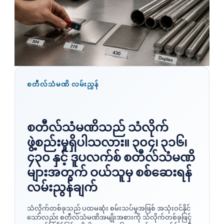
စတီလ်သံမဏိ လမ်းညွှန်
စတီလ်သံမဏိသည် သံလိုက်
ဖွဲ့စည်းမှုရှိပါသလား။ ၃၀၄၊ ၃၁၆၊
၄၃၀ နှင့် ဒူပလက်စ် စတီလ်သံမဏိ
များအတွက် ဝယ်သူမှ စစ်ဆေးရန်
လမ်းညွန်ချက်
သံလိုက်တစ်ခုသည် ပထမဆုံး စမ်းသပ်မှုအဖြစ် အသုံးဝင်နိုင်
သော်လည်း စတီလ်သံမဏိအမျိုးအစားကို သံလိုက်တစ်ခုဖြင့်