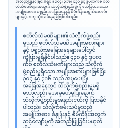
အတည်ပြုနိုင်ခြင်းမရှိပါ။ ၃၀၄၊ ၃၁၆၊ ၄၃၀ နှင့် ဒူပလက်စ် စတီ
လ်သံမဏိများအတွက် သံလိုက်ဖွဲ့စည်းမှုကို ဖော်ပြထားသော
အမျိုးအစား၊ ပစ္စည်းအခြေအနေနှင့် စီမံကိန်းစာရွက်စာတမ်း
များနှင့် အတူ သုံးသပ်ရမည်ဖြစ်ပါသည်။
စတီလ်သံမဏိများ၏ သံလိုက်ဖွဲ့စည်း
မှုသည် စတီလ်သံမဏိအမျိုးအစားများ
နှင့် ပစ္စည်းအခြေအနေများပေါ်တွင်
ကွဲပြားမှုရှိနိုင်ပါသည်။ ၄၃၀ နှင့် ဒူပလ
က်စ် စတီလ်သံမဏိများသည် သံလိုက်
ဖွဲ့စည်းမှုရှိသော အမျိုးအစားများဖြစ်ပြီး
၃၀၄ နှင့် ၃၁၆ သည် အပူပေးပြီး
အခြေအနေတွင် သံလိုက်ဖွဲ့စည်းမှုမရှိ
သော်လည်း အေးမှုဖော်မှုပြီးနောက်
သံလိုက်ဖွဲ့စည်းမှုအနည်းငယ်ကို ပြသနိုင်
ပါသည်။ သံလိုက်စမ်းသပ်မှုသည်
အမျိုးအစား၊ စံနှုန်းနှင့် စီမံကိန်းအတွက်
သင့်လျော်မှုကို အတည်ပြုခြင်းမဟုတ်