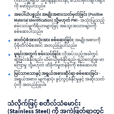
ဂုဏ်သတ္တိများ၊ အပူချိန်နံပါတ်နှင့် စံသတ်မှတ်ချက်များ
ကို ဖော်ပြပါသည်။
အပေါ်ယံပစ္စည်း အမျိုးအစားသတ်မှတ်ခြင်း (Positive
Material Identification) သို့မဟုတ် PMI -
အသုံးပြုသည့်
စမ်းသပ်မှုကိရိယာများဖြင့် အသွေးအသားများကို
စစ်ဆေးပါသည်။
ဓာတ်ပုံစံအားလုံးအား စစ်ဆေးခြင်း:
အမျိုးအစားကို
ပိုမိုတိက်မိအောင် အတည်ပြုပါသည်။
မူရင်းအတွက် စမ်းသပ်ခြင်း:
လိုအပ်သည့်အခါတွင်
ဆွဲခြင်းခံနိုင်ရည်၊ ယိမ်းယိုမှုခံနိုင်ရည်၊ ရှည်လျော်မှု၊ မာ
ကြောမှု သို့မဟုတ် ထိခိုက်မှုတန်ဖိုးကို စစ်ဆေးပါ။
မြင်သာသောနှင့် အရွယ်အစားဆိုင်ရာ စစ်ဆေးခြင်း -
အရွယ်အစား၊ မျက်နှာပုံ၊ ခွင့်လွင့်ခံနိုင်မှုနှင့် အဆုံးသတ်
ပုံကို အတည်ပြုပါ။
သံလိုက်ဖြင့် စတီလ်သံမောင်း
(Stainless Steel) ကို အကဲဖြတ်ရာတွင်