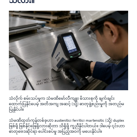
သလား။
သံလိုက် စမ်းသပ်မှုက သံမဏိမော်လီကျူး မိသားစုကို ချက်ချင်း
ထောက်ပြနိုင်ပေမဲ့ အတိအကျ အဆင့် (သို့) ဓာတုဖွဲ့စည်းမှုကို အတည်မ
ပြုနိုင်ပါ။
သံမဏိထုတ်ကုန်တစ်ခုဟာ austenitic၊ ferritic၊ martensitic (သို့) duplex
ဖြစ်ဖို့ ဖြစ်နိုင်ခြေရှိလားဆိုတာ သိရှိဖို့ ကူညီနိုင်ပါတယ်။ ဒါပေမဲ့ ၎င်းဟာ
ဓာတုဗေဒဆိုင်ရာ ပေါင်းစပ်မှု အပြည့်အဝကို မပေးနိုင်ပါ။