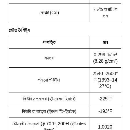
১.০% অधিক
কোবাল্ট (Co)
তম
ভৌত বৈশিষ্ট্য
সম্পত্তি
মান
0.299 lb/in³
ঘনত্ব
(8.28 g/cm³)
2540–2600°
গলানো পরিসীমা
F (1393–14
27°C)
কিউরি তাপমাত্রা (হট-রোলড হিসাবে)
-225°F
কিউরি তাপমাত্রা (ট্রিপল হিট-ট্রিটেড)
-193°F
চৌম্বকীয় ভেদ্যতা @ 70°F, 200H (হট-রোলড
1.0020