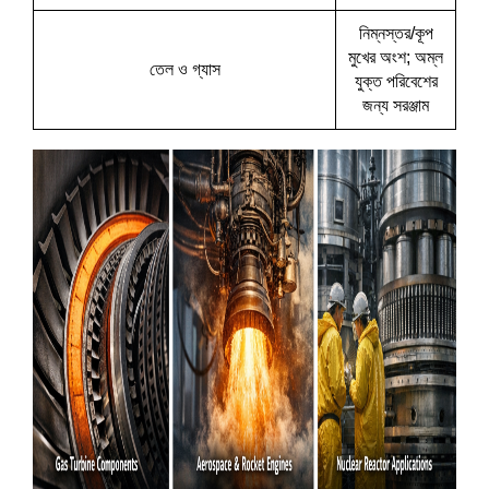
নিম্নস্তর/কূপ
মুখের অংশ; অম্ল
তেল ও গ্যাস
যুক্ত পরিবেশের
জন্য সরঞ্জাম