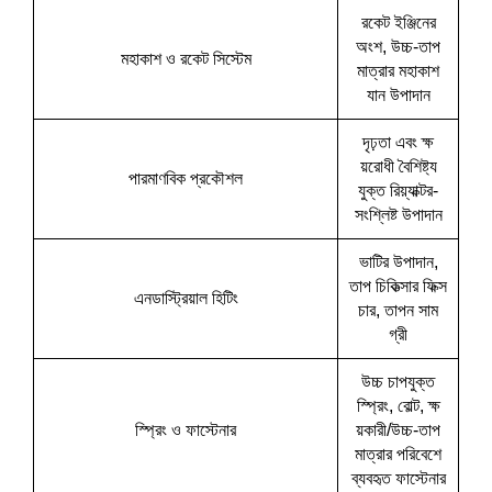
রকেট ইঞ্জিনের
অংশ, উচ্চ-তাপ
মহাকাশ ও রকেট সিস্টেম
মাত্রার মহাকাশ
যান উপাদান
দৃঢ়তা এবং ক্ষ
য়রোধী বৈশিষ্ট্য
পারমাণবিক প্রকৌশল
যুক্ত রিয়্যাক্টর-
সংশ্লিষ্ট উপাদান
ভাটির উপাদান,
তাপ চিকিত্সার ফিক্স
এনডাস্ট্রিয়াল হিটিং
চার, তাপন সাম
গ্রী
উচ্চ চাপযুক্ত
স্প্রিং, বোল্ট, ক্ষ
স্প্রিং ও ফাস্টেনার
য়কারী/উচ্চ-তাপ
মাত্রার পরিবেশে
ব্যবহৃত ফাস্টেনার