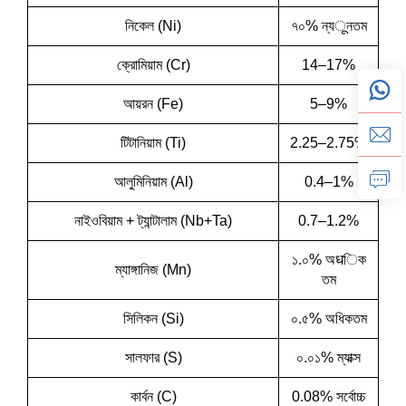
নিকেল (Ni)
৭০% ন্যूনতম
ক্রোমিয়াম (Cr)
14–17%
আয়রন (Fe)
5–9%
টিটানিয়াম (Ti)
2.25–2.75%
আলুমিনিয়াম (Al)
0.4–1%
নাইওবিয়াম + ট্যান্টালাম (Nb+Ta)
0.7–1.2%
১.০% অधিক
ম্যাঙ্গানিজ (Mn)
তম
সিলিকন (Si)
০.৫% অধিকতম
সালফার (S)
০.০১% ম্যাক্স
কার্বন (C)
0.08% সর্বোচ্চ