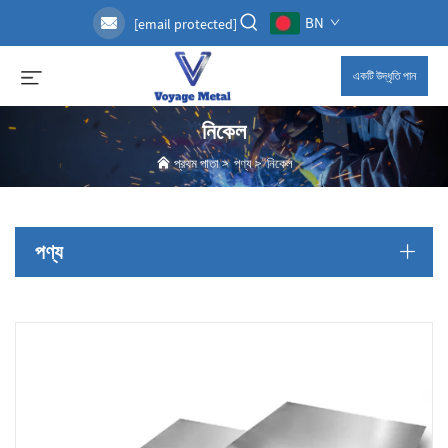
BN
[email protected]
একটি উদ্ধৃতি পান
নিকেল
প্রথম পাতা
>
পণ্য
>
নিকেল
পণ্য