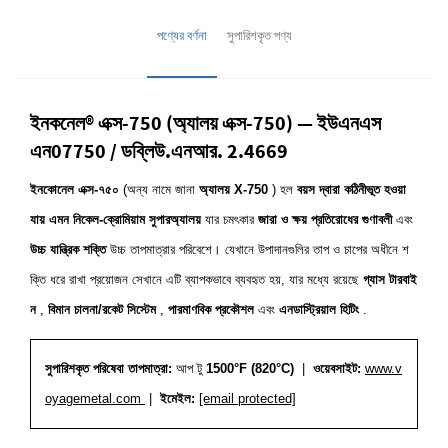
পণ্যের বর্ণনা
সুপারিশকৃত পণ্য
ইনকনেল® এক্স-750 (অ্যালয় এক্স-750) — ইউএনএস
এন07750 / ডব্লিউ.এনআর. 2.4669
ইনকোনেল এক্স-৭৫০
(অন্য নামে জানা
অ্যালয় X-750
) হল
বয়স দ্বারা কঠিনীভূত হওয়া
যায় এমন নিকেল-ক্রোমিয়াম সুপারঅ্যালয়
যার চমৎকার
জারা ও ক্ষয় প্রতিরোধের গুণাবলী
এবং
উচ্চ যান্ত্রিক শক্তি
উচ্চ তাপমাত্রার পরিবেশে। যেখানে উপাদানগুলির তাপ ও চাপের অধীনে শ
ক্তি ধরে রাখা প্রয়োজন সেখানে এটি ব্যাপকভাবে ব্যবহৃত হয়, যার মধ্যে রয়েছে
গ্যাস টারবাই
ন
,
বিমান চালনা/রকেট সিস্টেম
,
পারমাণবিক প্রকৌশল
এবং
এনডাস্ট্রিয়াল হিটিং
.
সুপারিশকৃত পরিষেবা তাপমাত্রা:
আপ টু
1500°F (820°C)
|
ওয়েবসাইট:
www.v
oyagemetal.com
|
ইমেইল:
[email protected]