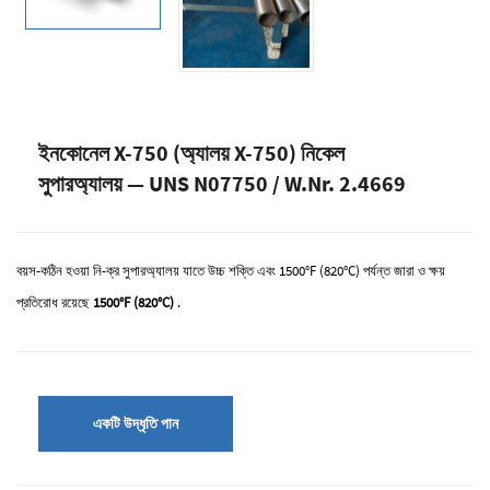
ইনকোনেল X-750 (অ্যালয় X-750) নিকেল
সুপারঅ্যালয় — UNS N07750 / W.Nr. 2.4669
বয়স-কঠিন হওয়া নি-ক্র সুপারঅ্যালয় যাতে উচ্চ শক্তি এবং 1500°F (820°C) পর্যন্ত জারা ও ক্ষয়
প্রতিরোধ রয়েছে
1500°F (820°C)
.
একটি উদ্ধৃতি পান