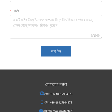
বার্তা
0/1000
জমা দিন
যোগাযোগ করুন
ফোন:
+86-18917994375
টেল:
+86-18917994375
মেইল:
[email protected]