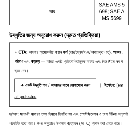
SAE AMS 5
তার
698; SAE A
MS 5699
উদ্ধৃতির জন্য অনুরোধ করুন (দ্রুত প্রতিক্রিয়া)
⭐
CTA:
আপনার প্রয়োজনীয় পাঠান
ফর্ম
(তার/প্লেট/দণ্ড/আঘাতকৃত ধাতু),
আকার
,
পরিমাণ
এবং
গন্তব্য
— আমরা একটি প্রতিযোগিতামূলক অফার এবং লিড টাইম সহ উ
ত্তর দেব।
➜ একটি উদ্ধৃতি পান / আমাদের সাথে যোগাযোগ করুন
|
ইমেইল:
[em
ail protected]
দ্রষ্টব্য:
মানগুলি সাধারণ তথ্য হিসাবে বিবেচিত হয় এবং স্পেসিফিকেশন ও তাপ চিকিত্সা অনুযায়ী
পরিবর্তিত হতে পারে। উপর অনুরোধে উপাদান প্রত্যয়ন (MTC) প্রদান করা যেতে পারে।