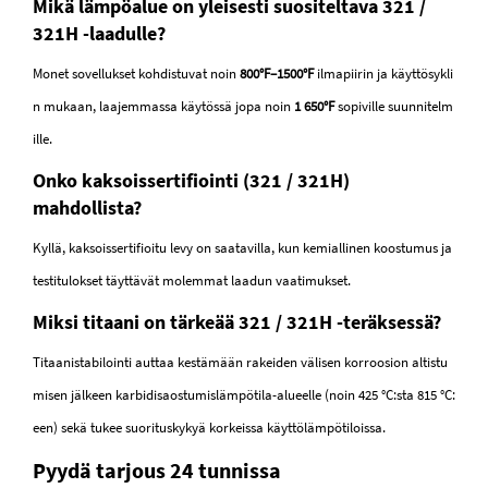
Mikä lämpöalue on yleisesti suositeltava 321 /
321H -laadulle?
Monet sovellukset kohdistuvat noin
800°F–1500°F
ilmapiirin ja käyttösykli
n mukaan, laajemmassa käytössä jopa noin
1 650°F
sopiville suunnitelm
ille.
Onko kaksoissertifiointi (321 / 321H)
mahdollista?
Kyllä, kaksoissertifioitu levy on saatavilla, kun kemiallinen koostumus ja
testitulokset täyttävät molemmat laadun vaatimukset.
Miksi titaani on tärkeää 321 / 321H -teräksessä?
Titaanistabilointi auttaa kestämään rakeiden välisen korroosion altistu
misen jälkeen karbidisaostumislämpötila-alueelle (noin 425 °C:sta 815 °C:
een) sekä tukee suorituskykyä korkeissa käyttölämpötiloissa.
Pyydä tarjous 24 tunnissa