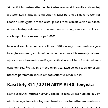
321 ja 321H -ruostumattomien teräksien levyt
ovat titaanilla stabiloidtuj
a austeniittisia laatuja. Tämä titaanin lisäys parantaa rajakerroksen kor
roosion kestävyyttä lämpötiloissa, joissa kromikarbidit voivat muodostu
a. Näitä laatuja valitaan yleensä komponentteihin, jotka toimivat korkei
ssa lämpötiloissa — usein jopa
1 650°F
.
Moniin yleisiin hitsattuihin sovelluksiin
304L
on laajemmin saatavilla ja si
tä käytetään usein, kun tavoitteena on pääasiassa hitsauksen jälkeinen r
ajakerroksen korroosion kestävyys. Kuitenkin kun käyttölämpötilat nous
evat noin
932°F
ylittäviin lämpötiloihin, 321/321H voi olla suositumpi vai
htoehto paremman korkealämpötilasuorituskyvyn vuoksi.
Käsittely 321 / 321H ASTM A240 -levyistä
Nämä laadut toimitetaan levymuodossa, ja niitä voidaan leikata, muov
ata, hitsata ja koneistaa käyttäen tavallisia ruostumattoman teräksen v