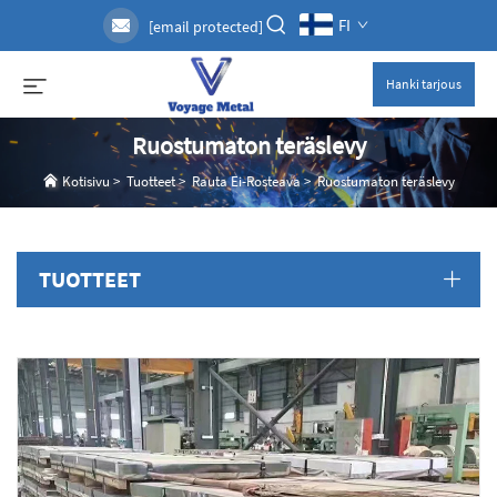
FI
[email protected]
Hanki tarjous
Ruostumaton teräslevy
Kotisivu
>
Tuotteet
>
Rauta Ei-Rosteava
>
Ruostumaton teräslevy
TUOTTEET