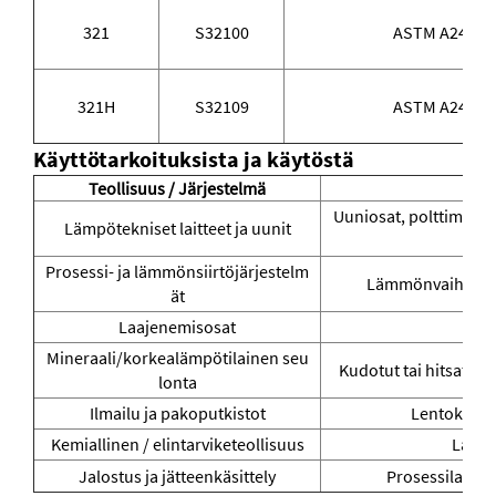
321
S32100
ASTM A240 / 
321H
S32109
ASTM A240 / 
Käyttötarkoituksista ja käytöstä
Teollisuus / Järjestelmä
Uuniosat, polttimputk
Lämpötekniset laitteet ja uunit
Prosessi- ja lämmönsiirtöjärjestelm
Lämmönvaihtimet,
ät
Laajenemisosat
Mineraali/korkealämpötilainen seu
Kudotut tai hitsatut 
lonta
Ilmailu ja pakoputkistot
Lentokonei
Kemiallinen / elintarviketeollisuus
Laitte
Jalostus ja jätteenkäsittely
Prosessilaittee