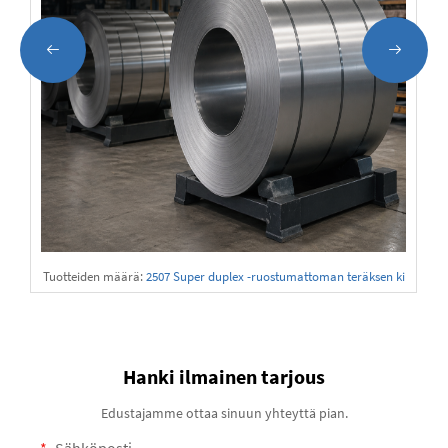
Tuotteiden määrä:
2507 Super duplex -ruostumattoman teräksen ki
erreputken toimittaja
Hanki ilmainen tarjous
Edustajamme ottaa sinuun yhteyttä pian.