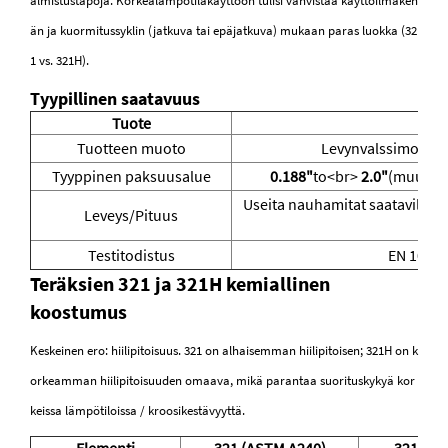
almistustapoja. Korkealämpötilakäyttöön tulisi vahvistaa käyttöilmakeh
än ja kuormitussyklin (jatkuva tai epäjatkuva) mukaan paras luokka (32
1 vs. 321H).
Tyypillinen saatavuus
Tuote
Yksi
Tuotteen muoto
Levynvalssimo levy
Tyyppinen paksuusalue
0.188"
to<br>
2.0"
(muut pa
Useita nauhamitat saatavilla; 
Leveys/Pituus
Testitodistus
EN 10204 
Teräksien 321 ja 321H kemiallinen
koostumus
Keskeinen ero: hiilipitoisuus. 321 on alhaisemman hiilipitoisen; 321H on k
orkeamman hiilipitoisuuden omaava, mikä parantaa suorituskykyä kor
keissa lämpötiloissa / kroosikestävyyttä.