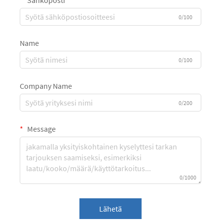
Sähköposti
0/100
Name
0/100
Company Name
0/200
Message
0/1000
Lähetä