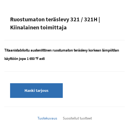
Ruostumaton teräslevy 321 / 321H |
Kiinalainen toimittaja
Titaanistabiloitu austeniittinen ruostumaton teräslevy korkean lämpötilan
käyttöön jopa 1 650 °F asti
Hanki tarjous
Tuotekuvaus
Suositellut tuotteet