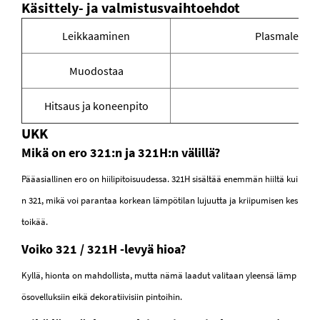
Käsittely- ja valmistusvaihtoehdot
Leikkaaminen
Plasmaleikkau
Muodostaa
Hitsaus ja koneenpito
UKK
Mikä on ero 321:n ja 321H:n välillä?
Pääasiallinen ero on hiilipitoisuudessa. 321H sisältää enemmän hiiltä kui
n 321, mikä voi parantaa korkean lämpötilan lujuutta ja kriipumisen kes
toikää.
Voiko 321 / 321H -levyä hioa?
Kyllä, hionta on mahdollista, mutta nämä laadut valitaan yleensä lämp
ösovelluksiin eikä dekoratiivisiin pintoihin.