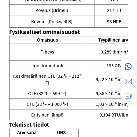
Kovuus (Brinell)
217 HB
Kovuus (Rockwell B)
95 HRB
Fysikaaliset ominaisuudet
Omaisuus
Tyypillinen arvo
Tiheys
0,289 lbm/in³
Joustomoduuli
193 GPa
Keskimääräinen CTE (32 °F – 212 °
9,22 × 10⁻⁶ in/in/°F
F)
CTE (32 °F – 599 °F)
9,56 × 10⁻⁶ in/in/°F
CTE (32 °F – 1 000 °F)
1,03 × 10⁻⁵ in/in/°F
Erityinen lämpö
0,194 BTU/lbm
Tekniset tiedot
Arvosana
UNS
St