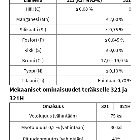
Elementi
321 (ASTM A240)
321H (A
Hiili (C)
≤ 0,08 %
0,04 
Manganesi (Mn)
≤ 2,00 %
Silikaatti (Si)
≤ 0,75 %
Fosfori (P)
≤ 0,045 %
Rikki (S)
≤ 0,03 %
Kromi (Cr)
17,0 – 19,0 %
Typpi (N)
≤ 0,10 %
Titaani (Ti)
Enintään 0,70 %
Mekaaniset ominaisuudet teräkselle 321 ja
321H
Omaisuus
321
321H
Vetolujuus (vähintään)
75 ksi
Myötölujuus 0,2 % (vähintään)
30 ksi
Pituudenmuutos (vähintään)
40%