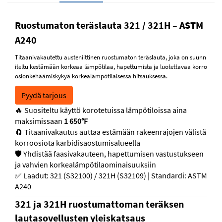
Ruostumaton teräslauta 321 / 321H – ASTM
A240
Titaanivakautettu austeniittinen ruostumaton teräslauta, joka on suunn
iteltu kestämään korkeaa lämpötilaa, hapettumista ja luotettavaa korro
osionkehäämiskykyä korkealämpötilaisessa hitsauksessa.
Pyydä tarjous
🔥 Suositeltu käyttö korotetuissa lämpötiloissa aina
maksimissaan
1 650°F
🧲 Titaanivakautus auttaa estämään rakeenrajojen välistä
korroosiota karbidisaostumisalueella
🛡 Yhdistää faasivakauteen, hapettumisen vastustukseen
ja vahvien korkealämpötilaominaisuuksiin
✅ Laadut: 321 (S32100) / 321H (S32109) | Standardi: ASTM
A240
321 ja 321H ruostumattoman teräksen
lautasovellusten yleiskatsaus